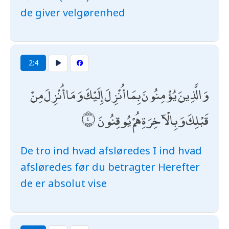
de giver velgørenhed
2:4
وَالَّذِينَ يُؤْمِنُونَ بِمَا أُنْزِلَ إِلَيْكَ وَمَا أُنْزِلَ مِنْ
قَبْلِكَ وَبِالْآخِرَةِ هُمْ يُوقِنُونَ
De tro ind hvad afsløredes I ind hvad
afsløredes før du betragter Herefter
de er absolut vise