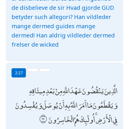
de disbelieve de sir Hvad gjorde GUD
betyder such allegori? Han vildleder
mange dermed guides mange
dermed! Han aldrig vildleder dermed
frelser de wicked
2:27
الَّذِينَ يَنْقُضُونَ عَهْدَ اللَّهِ مِنْ بَعْدِ مِيثَاقِهِ
وَيَقْطَعُونَ مَا أَمَرَ اللَّهُ بِهِ أَنْ يُوصَلَ وَيُفْسِدُونَ
فِي الْأَرْضِ ۚ أُولَٰئِكَ هُمُ الْخَاسِرُونَ