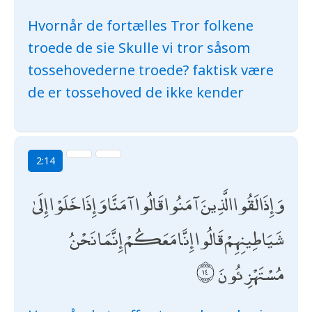
Hvornår de fortælles Tror folkene
troede de sie Skulle vi tror såsom
tossehovederne troede? faktisk være
de er tossehoved de ikke kender
2:14
وَإِذَا لَقُوا الَّذِينَ آمَنُوا قَالُوا آمَنَّا وَإِذَا خَلَوْا إِلَىٰ
شَيَاطِينِهِمْ قَالُوا إِنَّا مَعَكُمْ إِنَّمَا نَحْنُ
مُسْتَهْزِئُونَ