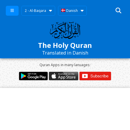
2 - Al-Baqara
Danish
The Holy Quran
Translated in Danish
Quran Apps in many lanuages: