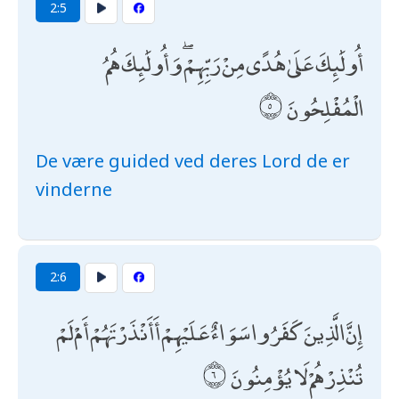
2:5
أُولَٰئِكَ عَلَىٰ هُدًى مِنْ رَبِّهِمْ ۖ وَأُولَٰئِكَ هُمُ
الْمُفْلِحُونَ
De være guided ved deres Lord de er
vinderne
2:6
إِنَّ الَّذِينَ كَفَرُوا سَوَاءٌ عَلَيْهِمْ أَأَنْذَرْتَهُمْ أَمْ لَمْ
تُنْذِرْهُمْ لَا يُؤْمِنُونَ