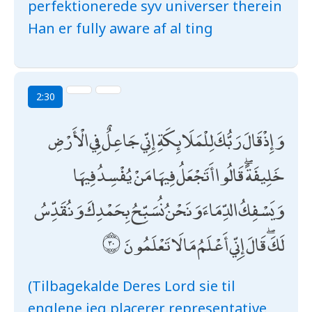
perfektionerede syv universer therein
Han er fully aware af al ting
2:30
وَإِذْ قَالَ رَبُّكَ لِلْمَلَائِكَةِ إِنِّي جَاعِلٌ فِي الْأَرْضِ
خَلِيفَةً ۖ قَالُوا أَتَجْعَلُ فِيهَا مَنْ يُفْسِدُ فِيهَا
وَيَسْفِكُ الدِّمَاءَ وَنَحْنُ نُسَبِّحُ بِحَمْدِكَ وَنُقَدِّسُ
لَكَ ۖ قَالَ إِنِّي أَعْلَمُ مَا لَا تَعْلَمُونَ
(Tilbagekalde Deres Lord sie til
englene jeg placerer representative