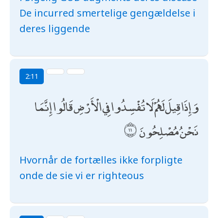
De incurred smertelige gengældelse i
deres liggende
2:11
وَإِذَا قِيلَ لَهُمْ لَا تُفْسِدُوا فِي الْأَرْضِ قَالُوا إِنَّمَا
نَحْنُ مُصْلِحُونَ
Hvornår de fortælles ikke forpligte
onde de sie vi er righteous