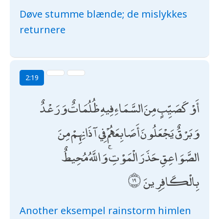
Døve stumme blænde; de mislykkes
returnere
2:19
أَوْ كَصَيِّبٍ مِنَ السَّمَاءِ فِيهِ ظُلُمَاتٌ وَرَعْدٌ
وَبَرْقٌ يَجْعَلُونَ أَصَابِعَهُمْ فِي آذَانِهِمْ مِنَ
الصَّوَاعِقِ حَذَرَ الْمَوْتِ ۚ وَاللَّهُ مُحِيطٌ
بِالْكَافِرِينَ
Another eksempel rainstorm himlen