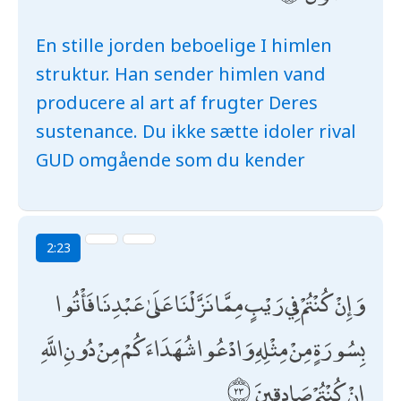
En stille jorden beboelige I himlen
struktur. Han sender himlen vand
producere al art af frugter Deres
sustenance. Du ikke sætte idoler rival
GUD omgående som du kender
2:23
وَإِنْ كُنْتُمْ فِي رَيْبٍ مِمَّا نَزَّلْنَا عَلَىٰ عَبْدِنَا فَأْتُوا
بِسُورَةٍ مِنْ مِثْلِهِ وَادْعُوا شُهَدَاءَكُمْ مِنْ دُونِ اللَّهِ
إِنْ كُنْتُمْ صَادِقِينَ