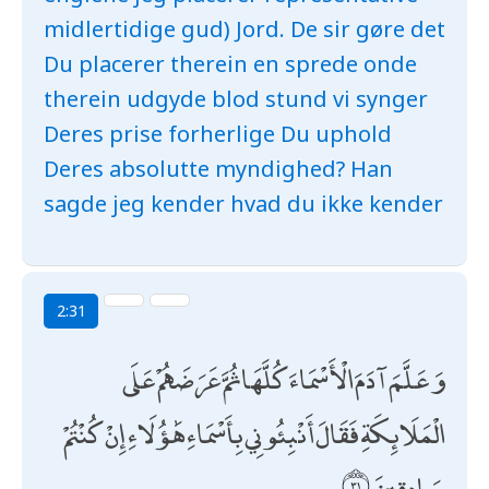
midlertidige gud) Jord. De sir gøre det
Du placerer therein en sprede onde
therein udgyde blod stund vi synger
Deres prise forherlige Du uphold
Deres absolutte myndighed? Han
sagde jeg kender hvad du ikke kender
2:31
وَعَلَّمَ آدَمَ الْأَسْمَاءَ كُلَّهَا ثُمَّ عَرَضَهُمْ عَلَى
الْمَلَائِكَةِ فَقَالَ أَنْبِئُونِي بِأَسْمَاءِ هَٰؤُلَاءِ إِنْ كُنْتُمْ
صَادِقِينَ