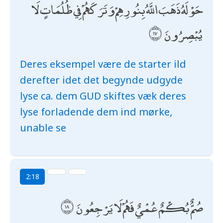
حَوْلَهُ ذَهَبَ اللَّهُ بِنُورِهِمْ وَتَرَكَهُمْ فِي ظُلُمَاتٍ لَا
يُبْصِرُونَ
Deres eksempel være de starter ild
derefter idet det begynde udgyde
lyse ca. dem GUD skiftes væk deres
lyse forladende dem ind mørke,
unable se
2:18
صُمٌّ بُكْمٌ عُمْيٌ فَهُمْ لَا يَرْجِعُونَ