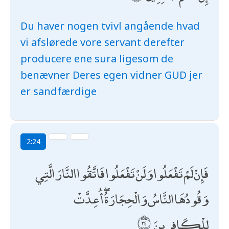
Du haver nogen tvivl angående hvad
vi afslørede vore servant derefter
producere ene sura ligesom de
benævner Deres egen vidner GUD jer
er sandfærdige
2:24
فَإِنْ لَمْ تَفْعَلُوا وَلَنْ تَفْعَلُوا فَاتَّقُوا النَّارَ الَّتِي
وَقُودُهَا النَّاسُ وَالْحِجَارَةُ ۖ أُعِدَّتْ
لِلْكَافِرِينَ