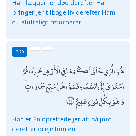
Han lægger jer død derefter Han
bringer jer tilbage liv derefter Ham
du slutteligt returnerer
2:29
هُوَ الَّذِي خَلَقَ لَكُمْ مَا فِي الْأَرْضِ جَمِيعًا ثُمَّ
اسْتَوَىٰ إِلَى السَّمَاءِ فَسَوَّاهُنَّ سَبْعَ سَمَاوَاتٍ ۚ
وَهُوَ بِكُلِّ شَيْءٍ عَلِيمٌ
Han er En oprettede jer alt på jord
derefter dreje himlen