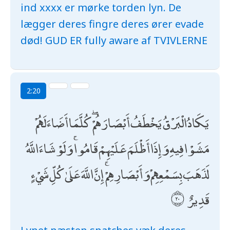
ind xxxx er mørke torden lyn. De
lægger deres fingre deres ører evade
død! GUD ER fully aware af TVIVLERNE
2:20
يَكَادُ الْبَرْقُ يَخْطَفُ أَبْصَارَهُمْ ۖ كُلَّمَا أَضَاءَ لَهُمْ
مَشَوْا فِيهِ وَإِذَا أَظْلَمَ عَلَيْهِمْ قَامُوا ۚ وَلَوْ شَاءَ اللَّهُ
لَذَهَبَ بِسَمْعِهِمْ وَأَبْصَارِهِمْ ۚ إِنَّ اللَّهَ عَلَىٰ كُلِّ شَيْءٍ
قَدِيرٌ