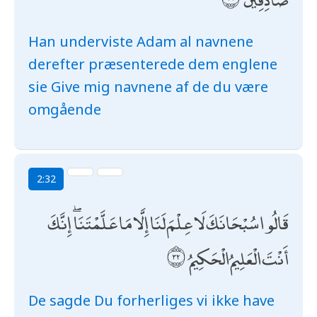
Han underviste Adam al navnene
derefter præsenterede dem englene
sie Give mig navnene af de du være
omgående
2:32
قَالُوا سُبْحَانَكَ لَا عِلْمَ لَنَا إِلَّا مَا عَلَّمْتَنَا ۖ إِنَّكَ
أَنْتَ الْعَلِيمُ الْحَكِيمُ
De sagde Du forherliges vi ikke have