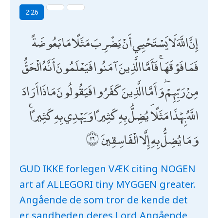
2:26
إِنَّ اللَّهَ لَا يَسْتَحْيِي أَنْ يَضْرِبَ مَثَلًا مَا بَعُوضَةً
فَمَا فَوْقَهَا ۚ فَأَمَّا الَّذِينَ آمَنُوا فَيَعْلَمُونَ أَنَّهُ الْحَقُّ
مِنْ رَبِّهِمْ ۖ وَأَمَّا الَّذِينَ كَفَرُوا فَيَقُولُونَ مَاذَا أَرَادَ
اللَّهُ بِهَٰذَا مَثَلًا ۘ يُضِلُّ بِهِ كَثِيرًا وَيَهْدِي بِهِ كَثِيرًا ۚ
وَمَا يُضِلُّ بِهِ إِلَّا الْفَاسِقِينَ
GUD IKKE forlegen VÆK citing NOGEN
art af ALLEGORI tiny MYGGEN greater.
Angående de som tror de kende det
er sandheden deres Lord Angående