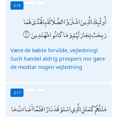
2:16
أُولَٰئِكَ الَّذِينَ اشْتَرَوُا الضَّلَالَةَ بِالْهُدَىٰ فَمَا
رَبِحَتْ تِجَارَتُهُمْ وَمَا كَانُوا مُهْتَدِينَ
Være de købte forvilde, vejledning!
Such handel aldrig prospers nor gøre
de modtar nogen vejledning
2:17
مَثَلُهُمْ كَمَثَلِ الَّذِي اسْتَوْقَدَ نَارًا فَلَمَّا أَضَاءَتْ مَا