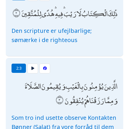
ذَٰلِكَ الْكِتَابُ لَا رَيْبَ ۛ فِيهِ ۛ هُدًى لِلْمُتَّقِينَ
Den scripture er ufejlbarlige;
sømærke i de righteous
2:3
الَّذِينَ يُؤْمِنُونَ بِالْغَيْبِ وَيُقِيمُونَ الصَّلَاةَ
وَمِمَّا رَزَقْنَاهُمْ يُنْفِقُونَ
Som tro ind usette observe Kontakten
Bønner (Salat) fra vore forråd til dem