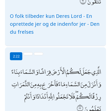
تَتَّقُونَ
O folk tilbeder kun Deres Lord - En
oprettede jer og de indenfor jer - Den
du frelses
2:22
الَّذِي جَعَلَ لَكُمُ الْأَرْضَ فِرَاشًا وَالسَّمَاءَ بِنَاءً
وَأَنْزَلَ مِنَ السَّمَاءِ مَاءً فَأَخْرَجَ بِهِ مِنَ الثَّمَرَاتِ
رِزْقًا لَكُمْ ۖ فَلَا تَجْعَلُوا لِلَّهِ أَنْدَادًا وَأَنْتُمْ
تَعْلَمُونَ