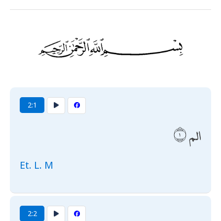
2:1
الم
Et. L. M
2:2