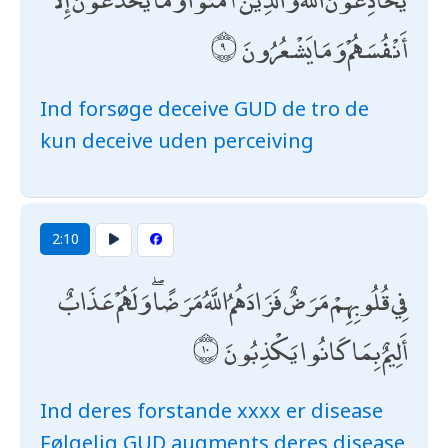
أَنْفُسَهُمْ وَمَا يَشْعُرُونَ
Ind forsøge deceive GUD de tro de
kun deceive uden perceiving
2:10
فِي قُلُوبِهِمْ مَرَضٌ فَزَادَهُمُ اللَّهُ مَرَضًا ۖ وَلَهُمْ عَذَابٌ
أَلِيمٌ بِمَا كَانُوا يَكْذِبُونَ
Ind deres forstande xxxx er disease
Følgelig GUD augments deres disease