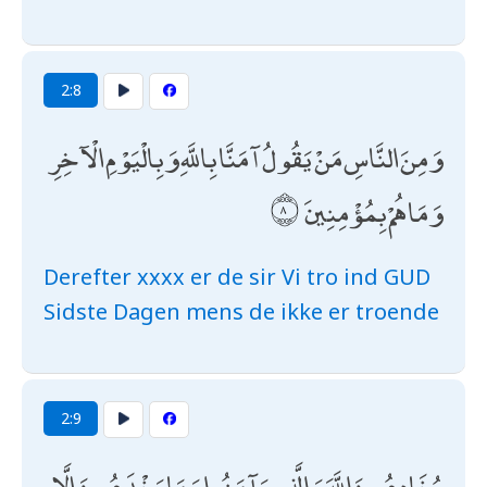
2:8
وَمِنَ النَّاسِ مَنْ يَقُولُ آمَنَّا بِاللَّهِ وَبِالْيَوْمِ الْآخِرِ
وَمَا هُمْ بِمُؤْمِنِينَ
Derefter xxxx er de sir Vi tro ind GUD
Sidste Dagen mens de ikke er troende
2:9
يُخَادِعُونَ اللَّهَ وَالَّذِينَ آمَنُوا وَمَا يَخْدَعُونَ إِلَّا