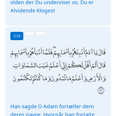
viden der Du underviser os. Du er
Alvidende Klogest
2:33
قَالَ يَا آدَمُ أَنْبِئْهُمْ بِأَسْمَائِهِمْ ۖ فَلَمَّا أَنْبَأَهُمْ بِأَسْمَائِهِمْ
قَالَ أَلَمْ أَقُلْ لَكُمْ إِنِّي أَعْلَمُ غَيْبَ السَّمَاوَاتِ
وَالْأَرْضِ وَأَعْلَمُ مَا تُبْدُونَ وَمَا كُنْتُمْ تَكْتُمُونَ
Han sagde O Adam fortæller dem
deres navne. Hvornår han fortalte