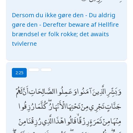
Dersom du ikke gøre den - Du aldrig
gøre den - Derefter beware af Hellfire
brændsel er folk rokke; det awaits
tvivlerne
2:25
وَبَشِّرِ الَّذِينَ آمَنُوا وَعَمِلُوا الصَّالِحَاتِ أَنَّ لَهُمْ
جَنَّاتٍ تَجْرِي مِنْ تَحْتِهَا الْأَنْهَارُ ۖ كُلَّمَا رُزِقُوا
مِنْهَا مِنْ ثَمَرَةٍ رِزْقًا ۙ قَالُوا هَٰذَا الَّذِي رُزِقْنَا مِنْ