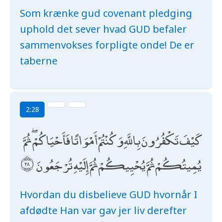
Som krænke gud covenant pledging
uphold det sever hvad GUD befaler
sammenvokses forpligte onde! De er
taberne
2:28
كَيْفَ تَكْفُرُونَ بِاللَّهِ وَكُنْتُمْ أَمْوَاتًا فَأَحْيَاكُمْ ۖ ثُمَّ
يُمِيتُكُمْ ثُمَّ يُحْيِيكُمْ ثُمَّ إِلَيْهِ تُرْجَعُونَ
Hvordan du disbelieve GUD hvornår I
afdødte Han var gav jer liv derefter