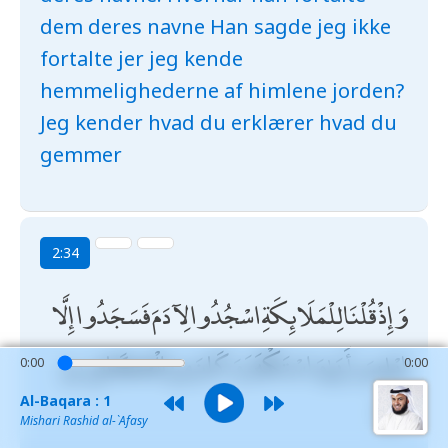
dem deres navne Han sagde jeg ikke
fortalte jer jeg kende
hemmelighederne af himlene jorden?
Jeg kender hvad du erklærer hvad du
gemmer
2:34
وَإِذْ قُلْنَا لِلْمَلَائِكَةِ اسْجُدُوا لِآدَمَ فَسَجَدُوا إِلَّا
إِبْلِيسَ أَبَىٰ وَاسْتَكْبَرَ وَكَانَ مِنَ الْكَافِرِينَ
0:00
0:00
Al-Baqara : 1
Mishari Rashid al-`Afasy