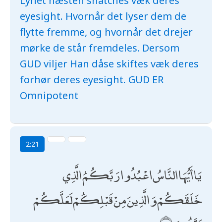
Lynet næsten snatches væk deres
eyesight. Hvornår det lyser dem de
flytte fremme, og hvornår det drejer
mørke de står fremdeles. Dersom
GUD viljer Han dåse skiftes væk deres
forhør deres eyesight. GUD ER
Omnipotent
2:21
يَا أَيُّهَا النَّاسُ اعْبُدُوا رَبَّكُمُ الَّذِي
خَلَقَكُمْ وَالَّذِينَ مِنْ قَبْلِكُمْ لَعَلَّكُمْ