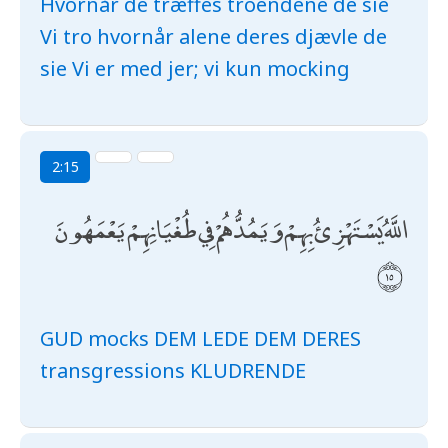
Hvornår de træffes troendene de sie
Vi tro hvornår alene deres djævle de
sie Vi er med jer; vi kun mocking
2:15
اللَّهُ يَسْتَهْزِئُ بِهِمْ وَيَمُدُّهُمْ فِي طُغْيَانِهِمْ يَعْمَهُونَ
GUD mocks DEM LEDE DEM DERES
transgressions KLUDRENDE