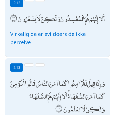
2:12
أَلَا إِنَّهُمْ هُمُ الْمُفْسِدُونَ وَلَٰكِنْ لَا يَشْعُرُونَ
Virkelig de er evildoers de ikke
perceive
2:13
وَإِذَا قِيلَ لَهُمْ آمِنُوا كَمَا آمَنَ النَّاسُ قَالُوا أَنُؤْمِنُ
كَمَا آمَنَ السُّفَهَاءُ ۗ أَلَا إِنَّهُمْ هُمُ السُّفَهَاءُ
وَلَٰكِنْ لَا يَعْلَمُونَ