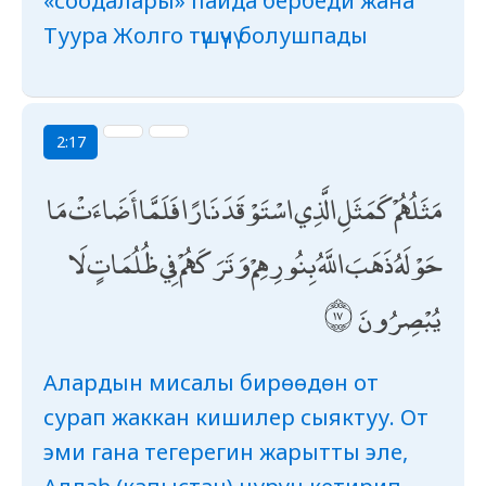
«соодалары» пайда бербеди жана
Туура Жолго түшүүчү болушпады
2:17
مَثَلُهُمْ كَمَثَلِ الَّذِي اسْتَوْقَدَ نَارًا فَلَمَّا أَضَاءَتْ مَا
حَوْلَهُ ذَهَبَ اللَّهُ بِنُورِهِمْ وَتَرَكَهُمْ فِي ظُلُمَاتٍ لَا
يُبْصِرُونَ
Алардын мисалы бирөөдөн от
сурап жаккан кишилер сыяктуу. От
эми гана тегерегин жарытты эле,