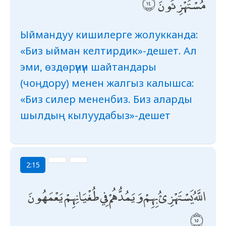
مُسْتَهْزِئُونَ
Ыймандуу кишилерге жолукканда:
«Биз ыйман келтирдик»-дешет. Ал
эми, өздөрүнүн шайтандары
(чоңдору) менен жалгыз калышса:
«Биз силер мененбиз. Биз аларды
шылдың кылуудабыз»-дешет
2:15
اللَّهُ يَسْتَهْزِئُ بِهِمْ وَيَمُدُّهُمْ فِي طُغْيَانِهِمْ يَعْمَهُونَ