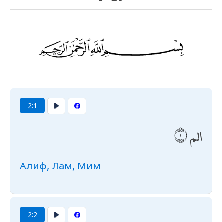
2:1
الم
Алиф, Лам, Мим
2:2