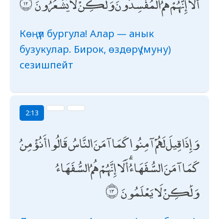
أَلَا إِنَّهُمْ هُمُ الْمُفْسِدُونَ وَلَٰكِنْ لَا يَشْعُرُونَ
Көңүл бургула! Алар — анык
бузукулар. Бирок, өздөрү (муну)
сезишпейт
2:13
وَإِذَا قِيلَ لَهُمْ آمِنُوا كَمَا آمَنَ النَّاسُ قَالُوا أَنُؤْمِنُ
كَمَا آمَنَ السُّفَهَاءُ ۗ أَلَا إِنَّهُمْ هُمُ السُّفَهَاءُ
وَلَٰكِنْ لَا يَعْلَمُونَ