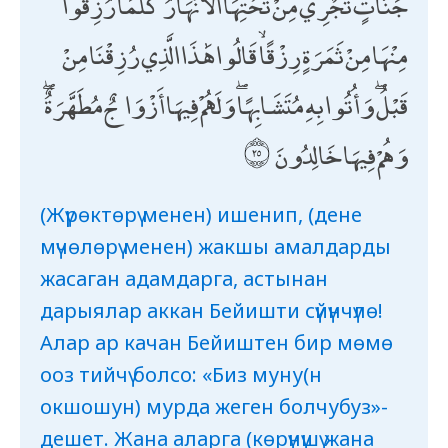
جَنَّاتٍ تَجْرِي مِنْ تَحْتِهَا الْأَنْهَارُ ۖ كُلَّمَا رُزِقُوا
مِنْهَا مِنْ ثَمَرَةٍ رِزْقًا ۙ قَالُوا هَٰذَا الَّذِي رُزِقْنَا مِنْ
قَبْلُ ۖ وَأُتُوا بِهِ مُتَشَابِهًا ۖ وَلَهُمْ فِيهَا أَزْوَاجٌ مُطَهَّرَةٌ ۖ
وَهُمْ فِيهَا خَالِدُونَ
(Жүрөктөрү менен) ишенип, (дене
мүчөлөрү менен) жакшы амалдарды
жасаган адамдарга, астынан
дарыялар аккан Бейишти сүйүнчүлө!
Алар ар качан Бейиштен бир мөмө
ооз тийчү болсо: «Биз муну(н
окшошун) мурда жеген болчубуз»-
дешет. Жана аларга (көрүнүшү жана