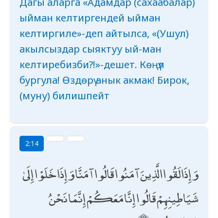
Дагы аларга «Адамдар (сахаабалар)
ыйман келтиргендей ыйман
келтиргиле»-деп айтылса, «(Ушул)
акылсыздар сыяктуу ый-ман
келтиребизби?!»-дешет. Көңүл
бургула! Өздөрү анык акмак! Бирок,
(муну) билишпейт
2:14
وَإِذَا لَقُوا الَّذِينَ آمَنُوا قَالُوا آمَنَّا وَإِذَا خَلَوْا إِلَىٰ
شَيَاطِينِهِمْ قَالُوا إِنَّا مَعَكُمْ إِنَّمَا نَحْنُ