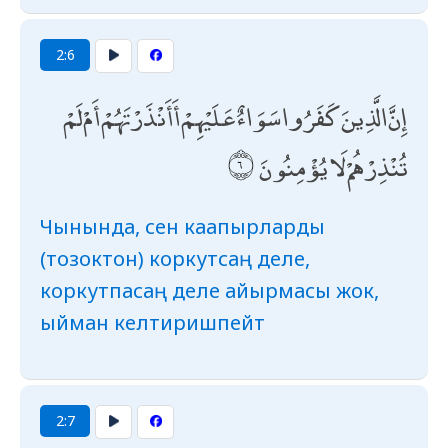
2:6
إِنَّ الَّذِينَ كَفَرُوا سَوَاءٌ عَلَيْهِمْ أَأَنْذَرْتَهُمْ أَمْ لَمْ
تُنْذِرْهُمْ لَا يُؤْمِنُونَ
Чынында, сен каапырларды
(тозоктон) коркутсаң деле,
коркутпасаң деле айырмасы жок,
ыйман келтиришпейт
2:7