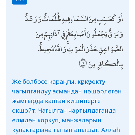
أَوْ كَصَيِّبٍ مِنَ السَّمَاءِ فِيهِ ظُلُمَاتٌ وَرَعْدٌ
وَبَرْقٌ يَجْعَلُونَ أَصَابِعَهُمْ فِي آذَانِهِمْ مِنَ
الصَّوَاعِقِ حَذَرَ الْمَوْتِ ۚ وَاللَّهُ مُحِيطٌ
بِالْكَافِرِينَ
Же болбосо караңгы, күркүрөктүү,
чагылгандуу асмандан нөшөрлөгөн
жамгырда калган кишилерге
окшойт. Чагылган чартылдаганда
өлүмдөн коркуп, манжаларын
кулактарына тыгып алышат. Аллаһ