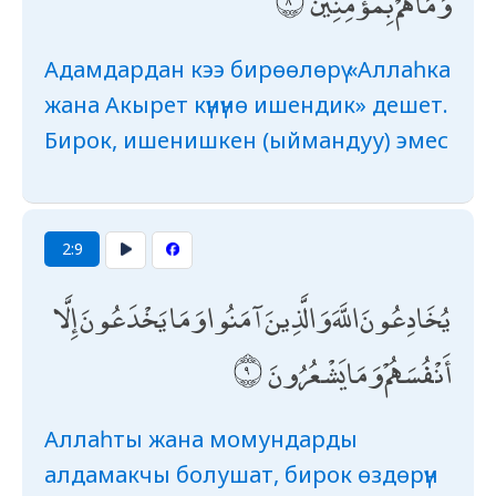
وَمَا هُمْ بِمُؤْمِنِينَ
Адамдардан кээ бирөөлөрү «Аллаһка
жана Акырет күнүнө ишендик» дешет.
Бирок, ишенишкен (ыймандуу) эмес
2:9
يُخَادِعُونَ اللَّهَ وَالَّذِينَ آمَنُوا وَمَا يَخْدَعُونَ إِلَّا
أَنْفُسَهُمْ وَمَا يَشْعُرُونَ
Аллаһты жана момундарды
алдамакчы болушат, бирок өздөрүн