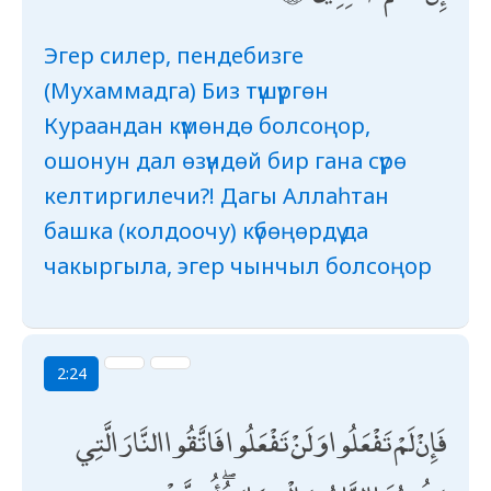
Эгер силер, пендебизге
(Мухаммадга) Биз түшүргөн
Кураандан күмөндө болсоңор,
ошонун дал өзүндөй бир гана сүрө
келтиргилечи?! Дагы Аллаһтан
башка (колдоочу) күбөңөрдү да
чакыргыла, эгер чынчыл болсоңор
2:24
فَإِنْ لَمْ تَفْعَلُوا وَلَنْ تَفْعَلُوا فَاتَّقُوا النَّارَ الَّتِي