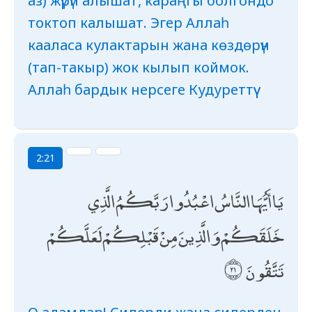
аз) жүрүп алышат, караңгы болгондо
токтоп калышат. Эгер Аллаһ
кааласа кулактарын жана көздөрүн
(тап-такыр) жок кылып коймок.
Аллаһ бардык нерсеге Кудуреттүү
2:21
يَا أَيُّهَا النَّاسُ اعْبُدُوا رَبَّكُمُ الَّذِي
خَلَقَكُمْ وَالَّذِينَ مِنْ قَبْلِكُمْ لَعَلَّكُمْ
تَتَّقُونَ