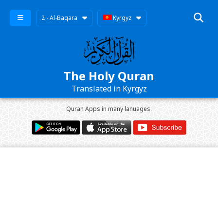
2 - Al-Baqara
Kyrgyz
The Holy Quran
Translated in Kyrgyz
Quran Apps in many lanuages: