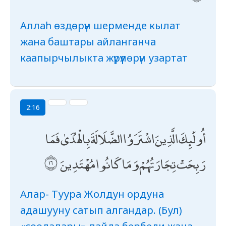
Аллаһ өздөрүн шерменде кылат
жана баштары айланганча
каапырчылыкта жүрүүлөрүн узартат
2:16
أُولَٰئِكَ الَّذِينَ اشْتَرَوُا الضَّلَالَةَ بِالْهُدَىٰ فَمَا
رَبِحَتْ تِجَارَتُهُمْ وَمَا كَانُوا مُهْتَدِينَ
Алар- Туура Жолдун ордуна
адашууну сатып алгандар. (Бул)