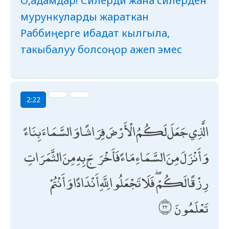
О,адамдар! Силерди жана силерден
мурункуларды жараткан
Раббиңерге ибадат кылгыла,
такыбалуу болсоңор ажеп эмес
2:22
الَّذِي جَعَلَ لَكُمُ الْأَرْضَ فِرَاشًا وَالسَّمَاءَ بِنَاءً
وَأَنْزَلَ مِنَ السَّمَاءِ مَاءً فَأَخْرَجَ بِهِ مِنَ الثَّمَرَاتِ
رِزْقًا لَكُمْ ۖ فَلَا تَجْعَلُوا لِلَّهِ أَنْدَادًا وَأَنْتُمْ
تَعْلَمُونَ