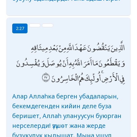
2:27
الَّذِينَ يَنْقُضُونَ عَهْدَ اللَّهِ مِنْ بَعْدِ مِيثَاقِهِ
وَيَقْطَعُونَ مَا أَمَرَ اللَّهُ بِهِ أَنْ يُوصَلَ وَيُفْسِدُونَ
فِي الْأَرْضِ ۚ أُولَٰئِكَ هُمُ الْخَاسِرُونَ
Алар Аллаһка берген убадаларын,
бекемдегенден кийин деле буза
беришет, Аллаһ улануусун буюрган
нерселерди! үзүшөт жана жерде
бузукулук кылышат. Мына ушул