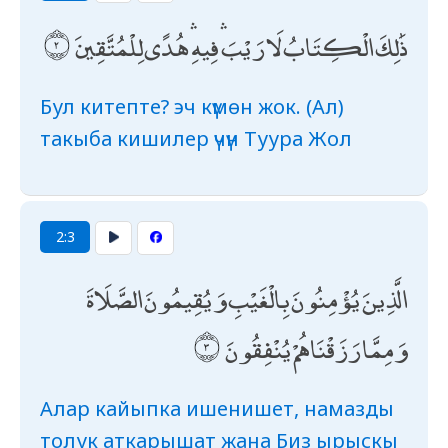
ذَٰلِكَ الْكِتَابُ لَا رَيْبَ ۛ فِيهِ ۛ هُدًى لِلْمُتَّقِينَ
Бул китепте? эч күмөн жок. (Ал)
такыба кишилер үчүн Туура Жол
2:3
الَّذِينَ يُؤْمِنُونَ بِالْغَيْبِ وَيُقِيمُونَ الصَّلَاةَ
وَمِمَّا رَزَقْنَاهُمْ يُنْفِقُونَ
Алар кайыпка ишенишет, намазды
толук аткарышат жана Биз ырыскы