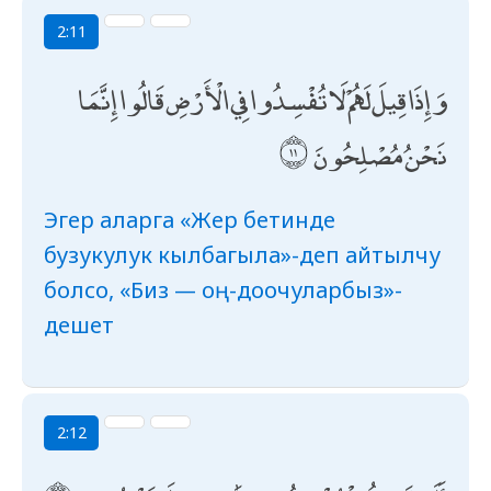
2:11
وَإِذَا قِيلَ لَهُمْ لَا تُفْسِدُوا فِي الْأَرْضِ قَالُوا إِنَّمَا
نَحْنُ مُصْلِحُونَ
Эгер аларга «Жер бетинде
бузукулук кылбагыла»-деп айтылчу
болсо, «Биз — оң-доочуларбыз»-
дешет
2:12