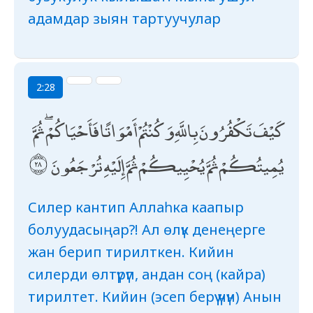
адамдар зыян тартуучулар
2:28
كَيْفَ تَكْفُرُونَ بِاللَّهِ وَكُنْتُمْ أَمْوَاتًا فَأَحْيَاكُمْ ۖ ثُمَّ
يُمِيتُكُمْ ثُمَّ يُحْيِيكُمْ ثُمَّ إِلَيْهِ تُرْجَعُونَ
Силер кантип Аллаһка каапыр
болуудасыңар?! Ал өлүк денеңерге
жан берип тирилткен. Кийин
силерди өлтүрүп, андан соң (кайра)
тирилтет. Кийин (эсеп берүү үчүн) Анын