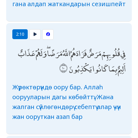
гана алдап жаткандарын сезишпейт
2:10
فِي قُلُوبِهِمْ مَرَضٌ فَزَادَهُمُ اللَّهُ مَرَضًا ۖ وَلَهُمْ عَذَابٌ
أَلِيمٌ بِمَا كَانُوا يَكْذِبُونَ
Жүрөктөрүндө оору бар. Аллаһ
оорууларын дагы көбөйттү. Жана
жалган сүйлөгөндөрү себептүү алар үчүн
жан ооруткан азап бар