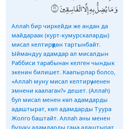
وَمَا يُضِلُّ بِهِ إِلَّا الْفَاسِقِينَ
Аллаһ бир чиркейди же андан да
майдараак (курт-кумурскаларды)
мисал келтирүүдөн тартынбайт.
Ыймандуу адамдар ал мисалдын
Раббиси тарабынан келген чындык
экенин билишет. Каапырлар болсо,
«Аллаһ муну мисал келтирүү менен
эмнени каалаган?» дешет. (Аллаһ)
бул мисал менен көп адамдарды
адаштырат, көп адамдарды Туура
Жолго баштайт. Аллаһ аны менен
бузуку адамдарды гана адаштырат