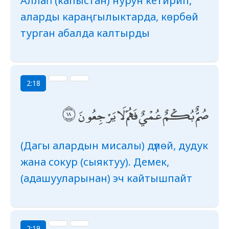
Аллаһ (капыстан) нурун кетирип,
аларды караңгылыктарда, көрбөй
турган абалда калтырды
2:18
صُمٌّ بُكْمٌ عُمْيٌ فَهُمْ لَا يَرْجِعُونَ
(Дагы алардын мисалы) дүлөй, дудук
жана сокур (сыяктуу). Демек,
(адашууларынан) эч кайтышпайт
2:19