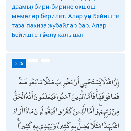
даамы) бири-бирине окшош
мөмөлөр берилет. Алар үчүн Бейиште
таза-пакиза жубайлар бар. Алар
Бейиште түбөлүк калышат
2:26
إِنَّ اللَّهَ لَا يَسْتَحْيِي أَنْ يَضْرِبَ مَثَلًا مَا بَعُوضَةً
فَمَا فَوْقَهَا ۚ فَأَمَّا الَّذِينَ آمَنُوا فَيَعْلَمُونَ أَنَّهُ الْحَقُّ
مِنْ رَبِّهِمْ ۖ وَأَمَّا الَّذِينَ كَفَرُوا فَيَقُولُونَ مَاذَا أَرَادَ
اللَّهُ بِهَٰذَا مَثَلًا ۘ يُضِلُّ بِهِ كَثِيرًا وَيَهْدِي بِهِ كَثِيرًا ۚ