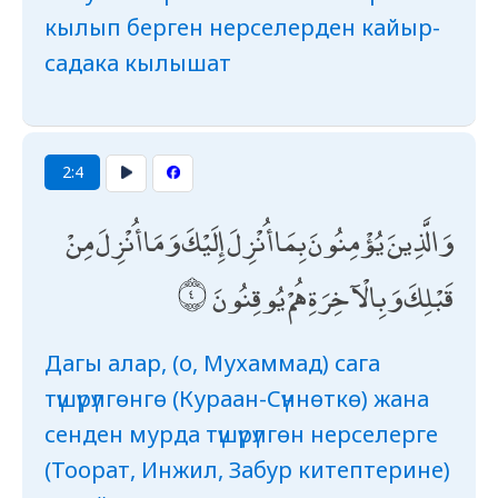
кылып берген нерселерден кайыр-
садака кылышат
2:4
وَالَّذِينَ يُؤْمِنُونَ بِمَا أُنْزِلَ إِلَيْكَ وَمَا أُنْزِلَ مِنْ
قَبْلِكَ وَبِالْآخِرَةِ هُمْ يُوقِنُونَ
Дагы алар, (о, Мухаммад) сага
түшүрүлгөнгө (Кураан-Сүннөткө) жана
сенден мурда түшүрүлгөн нерселерге
(Тоорат, Инжил, Забур китептерине)