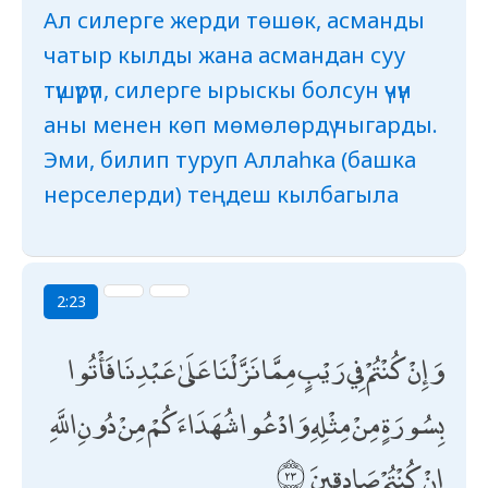
Ал силерге жерди төшөк, асманды
чатыр кылды жана асмандан суу
түшүрүп, силерге ырыскы болсун үчүн
аны менен көп мөмөлөрдү чыгарды.
Эми, билип туруп Аллаһка (башка
нерселерди) теңдеш кылбагыла
2:23
وَإِنْ كُنْتُمْ فِي رَيْبٍ مِمَّا نَزَّلْنَا عَلَىٰ عَبْدِنَا فَأْتُوا
بِسُورَةٍ مِنْ مِثْلِهِ وَادْعُوا شُهَدَاءَكُمْ مِنْ دُونِ اللَّهِ
إِنْ كُنْتُمْ صَادِقِينَ