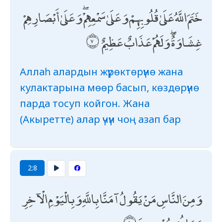
خَتَمَ اللَّهُ عَلَىٰ قُلُوبِهِمْ وَعَلَىٰ سَمْعِهِمْ ۖ وَعَلَىٰ أَبْصَارِهِمْ
غِشَاوَةٌ ۖ وَلَهُمْ عَذَابٌ عَظِيمٌ
Аллаһ алардын жүрөктөрүнө жана
кулактарына мөөр басып, көздөрүнө
парда тосуп койгон. Жана
(Акыретте) алар үчүн чоң азап бар
2:8
وَمِنَ النَّاسِ مَنْ يَقُولُ آمَنَّا بِاللَّهِ وَبِالْيَوْمِ الْآخِرِ