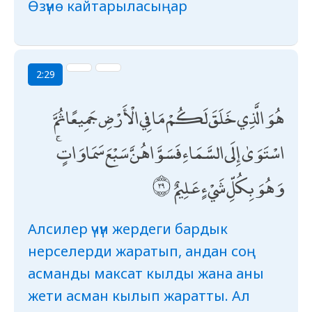
Өзүнө кайтарыласыңар
2:29
هُوَ الَّذِي خَلَقَ لَكُمْ مَا فِي الْأَرْضِ جَمِيعًا ثُمَّ
اسْتَوَىٰ إِلَى السَّمَاءِ فَسَوَّاهُنَّ سَبْعَ سَمَاوَاتٍ ۚ
وَهُوَ بِكُلِّ شَيْءٍ عَلِيمٌ
Алсилер үчүн жердеги бардык
нерселерди жаратып, андан соң
асманды максат кылды жана аны
жети асман кылып жаратты. Ал