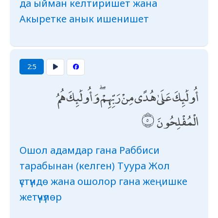
да ыйман келтиришет жана
Акыретке анык ишенишет
2:5
أُولَٰئِكَ عَلَىٰ هُدًى مِنْ رَبِّهِمْ ۖ وَأُولَٰئِكَ هُمُ
الْمُفْلِحُونَ
Ошол адамдар гана Раббиси
тарабынан (келген) Туура Жол
үстүндө жана ошолор гана жеңишке
жетүүчүлөр