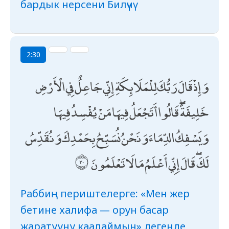
бардык нерсени Билүүчү
2:30
وَإِذْ قَالَ رَبُّكَ لِلْمَلَائِكَةِ إِنِّي جَاعِلٌ فِي الْأَرْضِ
خَلِيفَةً ۖ قَالُوا أَتَجْعَلُ فِيهَا مَنْ يُفْسِدُ فِيهَا
وَيَسْفِكُ الدِّمَاءَ وَنَحْنُ نُسَبِّحُ بِحَمْدِكَ وَنُقَدِّسُ
لَكَ ۖ قَالَ إِنِّي أَعْلَمُ مَا لَا تَعْلَمُونَ
Раббиң периштелерге: «Мен жер
бетине халифа — орун басар
жаратууну каалаймын» дегенде,