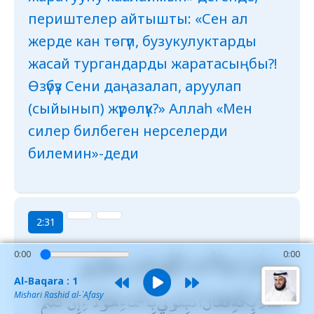
периштелер айтышты: «Сен ал
жерде кан төгүп, бузукулуктарды
жасай тургандарды жаратасыңбы?!
Өзүбүз Сени даңазалап, аруулап
(сыйынып) жүрөлүк?» Аллаһ «Мен
силер билбеген нерселерди
билемин»-деди
2:31
وَعَلَّمَ آدَمَ الْأَسْمَاءَ كُلَّهَا ثُمَّ عَرَضَهُمْ عَلَى
0:00
0:00
Al-Baqara : 1
الْمَلَائِكَةِ فَقَالَ أَنْبِئُونِي بِأَسْمَاءِ هَٰؤُلَاءِ إِنْ كُنْتُمْ
Mishari Rashid al-`Afasy