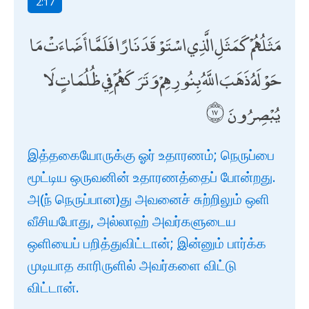
2:17
مَثَلُهُمْ كَمَثَلِ الَّذِي اسْتَوْقَدَ نَارًا فَلَمَّا أَضَاءَتْ مَا
حَوْلَهُ ذَهَبَ اللَّهُ بِنُورِهِمْ وَتَرَكَهُمْ فِي ظُلُمَاتٍ لَا
يُبْصِرُونَ
இத்தகையோருக்கு ஓர் உதாரணம்; நெருப்பை
மூட்டிய ஒருவனின் உதாரணத்தைப் போன்றது.
அ(ந் நெருப்பான)து அவனைச் சுற்றிலும் ஒளி
வீசியபோது, அல்லாஹ் அவர்களுடைய
ஒளியைப் பறித்துவிட்டான்; இன்னும் பார்க்க
முடியாத காரிருளில் அவர்களை விட்டு
விட்டான்.