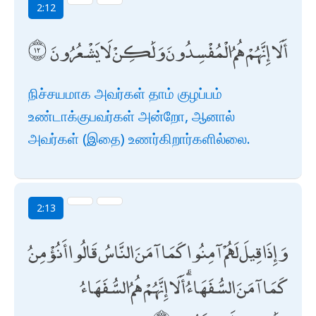
2:12
أَلَا إِنَّهُمْ هُمُ الْمُفْسِدُونَ وَلَٰكِنْ لَا يَشْعُرُونَ
நிச்சயமாக அவர்கள் தாம் குழப்பம்
உண்டாக்குபவர்கள் அன்றோ, ஆனால்
அவர்கள் (இதை) உணர்கிறார்களில்லை.
2:13
وَإِذَا قِيلَ لَهُمْ آمِنُوا كَمَا آمَنَ النَّاسُ قَالُوا أَنُؤْمِنُ
كَمَا آمَنَ السُّفَهَاءُ ۗ أَلَا إِنَّهُمْ هُمُ السُّفَهَاءُ