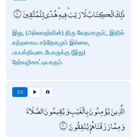
ذَٰلِكَ الْكِتَابُ لَا رَيْبَ ۛ فِيهِ ۛ هُدًى لِلْمُتَّقِينَ
இது, (அல்லாஹ்வின்) திரு வேதமாகும்;, இதில்
எத்தகைய சந்தேகமும் இல்லை,
பயபக்தியுடையோருக்கு (இது)
நேர்வழிகாட்டியாகும்.
2:3
الَّذِينَ يُؤْمِنُونَ بِالْغَيْبِ وَيُقِيمُونَ الصَّلَاةَ
وَمِمَّا رَزَقْنَاهُمْ يُنْفِقُونَ