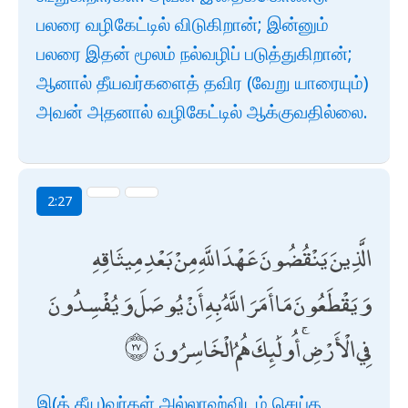
பலரை வழிகேட்டில் விடுகிறான்; இன்னும்
பலரை இதன் மூலம் நல்வழிப் படுத்துகிறான்;
ஆனால் தீயவர்களைத் தவிர (வேறு யாரையும்)
அவன் அதனால் வழிகேட்டில் ஆக்குவதில்லை.
2:27
الَّذِينَ يَنْقُضُونَ عَهْدَ اللَّهِ مِنْ بَعْدِ مِيثَاقِهِ
وَيَقْطَعُونَ مَا أَمَرَ اللَّهُ بِهِ أَنْ يُوصَلَ وَيُفْسِدُونَ
فِي الْأَرْضِ ۚ أُولَٰئِكَ هُمُ الْخَاسِرُونَ
இ(த் தீய)வர்கள் அல்லாஹ்விடம் செய்த