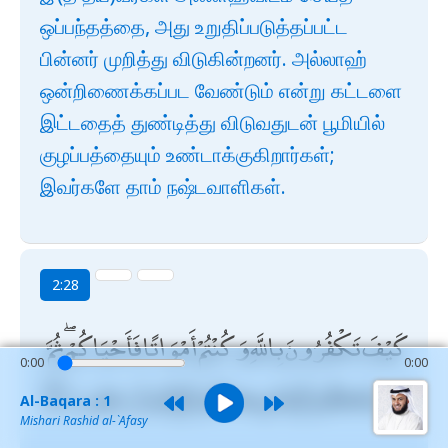
ஒப்பந்தத்தை, அது உறுதிப்படுத்தப்பட்ட
பின்னர் முறித்து விடுகின்றனர். அல்லாஹ்
ஒன்றிணைக்கப்பட வேண்டும் என்று கட்டளை
இட்டதைத் துண்டித்து விடுவதுடன் பூமியில்
குழப்பத்தையும் உண்டாக்குகிறார்கள்;
இவர்களே தாம் நஷ்டவாளிகள்.
2:28
كَيْفَ تَكْفُرُونَ بِاللَّهِ وَكُنْتُمْ أَمْوَاتًا فَأَحْيَاكُمْ ۖ ثُمَّ
0:00
0:00
يُمِيتُكُمْ ثُمَّ يُحْيِيكُمْ ثُمَّ إِلَيْهِ تُرْجَعُونَ
Al-Baqara : 1
Mishari Rashid al-`Afasy