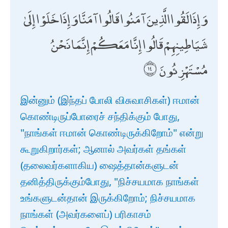
وَإِذَا لَقُوا الَّذِينَ آمَنُوا قَالُوا آمَنَّا وَإِذَا خَلَوْا إِلَىٰ
شَيَاطِينِهِمْ قَالُوا إِنَّا مَعَكُمْ إِنَّمَا نَحْنُ
مُسْتَهْزِئُونَ
இன்னும் (இந்தப் போலி விசுவாசிகள்) ஈமான்
கொண்டிருப்போரைச் சந்திக்கும் போது,
"நாங்கள் ஈமான் கொண்டிருக்கிறோம்" என்று
கூறுகிறார்கள்; ஆனால் அவர்கள் தங்கள்
(தலைவர்களாகிய) ஷைத்தான்களுடன்
தனித்திருக்கும்போது, "நிச்சயமாக நாங்கள்
உங்களுடன்தான் இருக்கிறோம்; நிச்சயமாக
நாங்கள் (அவர்களைப்) பரிகாசம்