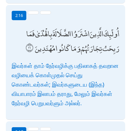
2:16
أُولَٰئِكَ الَّذِينَ اشْتَرَوُا الضَّلَالَةَ بِالْهُدَىٰ فَمَا
رَبِحَتْ تِجَارَتُهُمْ وَمَا كَانُوا مُهْتَدِينَ
இவர்கள் தாம் நேர்வழிக்கு பதிலாகத் தவறான
வழியைக் கொள்முதல் செய்து
கொண்டவர்கள்; இவர்களுடைய (இந்த)
வியாபாரம் இலாபம் தராது, மேலும் இவர்கள்
நேர்வழி பெறுபவர்ளும் அல்லர்.