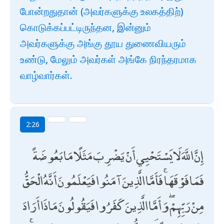
போன்றதுதான் (அவர்களுக்கு உலகத்திற்)
கொடுக்கப்பட்டிருந்தன, இன்னும்
அவர்களுக்கு அங்கு தூய துணைவியரும்
உண்டு, மேலும் அவர்கள் அங்கே நிரந்தரமாக
வாழ்வார்கள்.
2:26
إِنَّ اللَّهَ لَا يَسْتَحْيِي أَنْ يَضْرِبَ مَثَلًا مَا بَعُوضَةً
فَمَا فَوْقَهَا ۚ فَأَمَّا الَّذِينَ آمَنُوا فَيَعْلَمُونَ أَنَّهُ الْحَقُّ
مِنْ رَبِّهِمْ ۖ وَأَمَّا الَّذِينَ كَفَرُوا فَيَقُولُونَ مَاذَا أَرَادَ