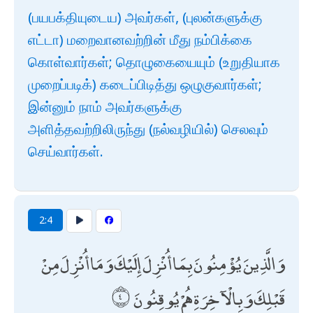
(பயபக்தியுடைய) அவர்கள், (புலன்களுக்கு
எட்டா) மறைவானவற்றின் மீது நம்பிக்கை
கொள்வார்கள்; தொழுகையையும் (உறுதியாக
முறைப்படிக்) கடைப்பிடித்து ஒழுகுவார்கள்;
இன்னும் நாம் அவர்களுக்கு
அளித்தவற்றிலிருந்து (நல்வழியில்) செலவும்
செய்வார்கள்.
2:4
وَالَّذِينَ يُؤْمِنُونَ بِمَا أُنْزِلَ إِلَيْكَ وَمَا أُنْزِلَ مِنْ
قَبْلِكَ وَبِالْآخِرَةِ هُمْ يُوقِنُونَ