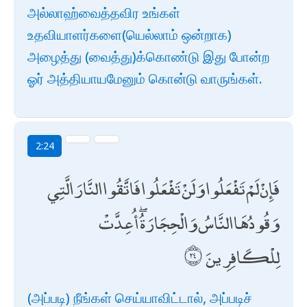
அல்லாஹ்வைத்தவிர உங்கள்
உதவியாளர்களை(யெல்லாம் ஒன்றாக)
அழைத்து (வைத்து)க்கொண்டு இது போன்ற
ஓர் அத்தியாயமேனும் கொன்டு வாருங்கள்.
2:24
فَإِنْ لَمْ تَفْعَلُوا وَلَنْ تَفْعَلُوا فَاتَّقُوا النَّارَ الَّتِي
وَقُودُهَا النَّاسُ وَالْحِجَارَةُ ۖ أُعِدَّتْ
لِلْكَافِرِينَ
(அப்படி) நீங்கள் செய்யாவிட்டால், அப்படிச்