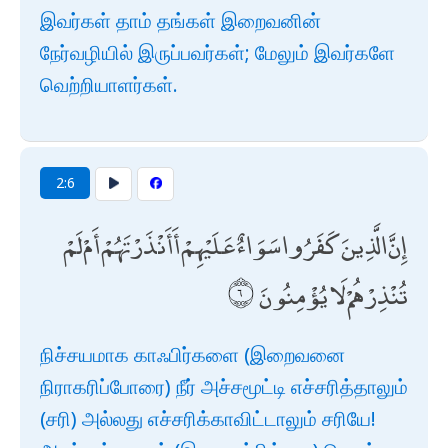
இவர்கள் தாம் தங்கள் இறைவனின்
நேர்வழியில் இருப்பவர்கள்; மேலும் இவர்களே
வெற்றியாளர்கள்.
2:6
إِنَّ الَّذِينَ كَفَرُوا سَوَاءٌ عَلَيْهِمْ أَأَنْذَرْتَهُمْ أَمْ لَمْ
تُنْذِرْهُمْ لَا يُؤْمِنُونَ
நிச்சயமாக காஃபிர்களை (இறைவனை
நிராகரிப்போரை) நீர் அச்சமூட்டி எச்சரித்தாலும்
(சரி) அல்லது எச்சரிக்காவிட்டாலும் சரியே!