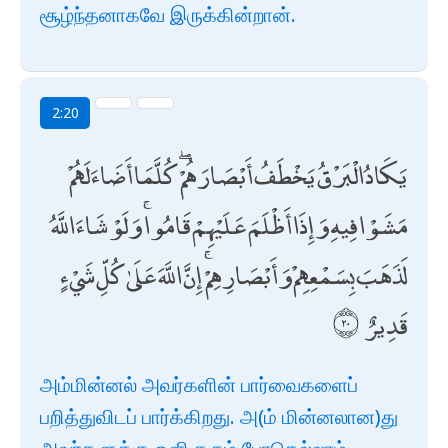
சூழ்ந்தனாகவே இருக்கின்றான்.
2:20
يَكَادُ الْبَرْقُ يَخْطَفُ أَبْصَارَهُمْ ۖ كُلَّمَا أَضَاءَ لَهُمْ
مَشَوْا فِيهِ وَإِذَا أَظْلَمَ عَلَيْهِمْ قَامُوا ۚ وَلَوْ شَاءَ اللَّهُ
لَذَهَبَ بِسَمْعِهِمْ وَأَبْصَارِهِمْ ۚ إِنَّ اللَّهَ عَلَىٰ كُلِّ شَيْءٍ
قَدِيرٌ
அம்மின்னல் அவர்களின் பார்வைகளைப்
பறித்துவிடப் பார்க்கிறது. அ(ம் மின்னலான)து