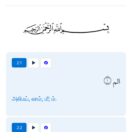
2:1
الم
அலிஃப், லாம், மீ; ம்.
2:2