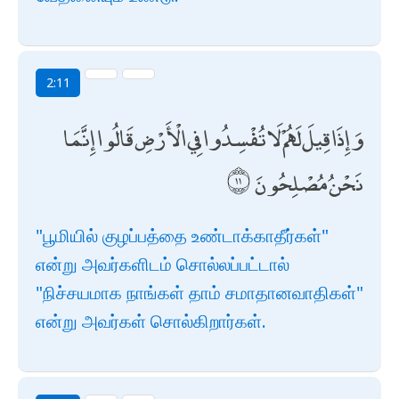
2:11
وَإِذَا قِيلَ لَهُمْ لَا تُفْسِدُوا فِي الْأَرْضِ قَالُوا إِنَّمَا
نَحْنُ مُصْلِحُونَ
"பூமியில் குழப்பத்தை உண்டாக்காதீர்கள்"
என்று அவர்களிடம் சொல்லப்பட்டால்
"நிச்சயமாக நாங்கள் தாம் சமாதானவாதிகள்"
என்று அவர்கள் சொல்கிறார்கள்.