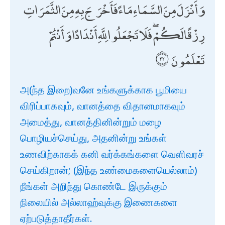
وَأَنْزَلَ مِنَ السَّمَاءِ مَاءً فَأَخْرَجَ بِهِ مِنَ الثَّمَرَاتِ
رِزْقًا لَكُمْ ۖ فَلَا تَجْعَلُوا لِلَّهِ أَنْدَادًا وَأَنْتُمْ
تَعْلَمُونَ
அ(ந்த இறை)வனே உங்களுக்காக பூமியை
விரிப்பாகவும், வானத்தை விதானமாகவும்
அமைத்து, வானத்தினின்றும் மழை
பொழியச்செய்து, அதனின்று உங்கள்
உணவிற்காகக் கனி வர்க்கங்களை வெளிவரச்
செய்கிறான்; (இந்த உண்மைகளையெல்லாம்)
நீங்கள் அறிந்து கொண்டே இருக்கும்
நிலையில் அல்லாஹ்வுக்கு இணைகளை
ஏற்படுத்தாதீர்கள்.