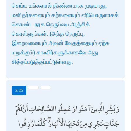
செய்ய உங்களால் திண்ணமாக முடியாது,
மனிதர்களையும் கற்களையும் எரிபொருளாகக்
கொண்ட நரக நெருப்பை அஞ்சிக்
கொள்ளுங்கள். (அந்த நெருப்பு,
இறைவனையும் அவன் வேதத்தையும் ஏற்க
மறுக்கும்) காஃபிர்களுக்காகவே அது
சித்தப்படுத்தப்பட்டுள்ளது.
2:25
وَبَشِّرِ الَّذِينَ آمَنُوا وَعَمِلُوا الصَّالِحَاتِ أَنَّ لَهُمْ
جَنَّاتٍ تَجْرِي مِنْ تَحْتِهَا الْأَنْهَارُ ۖ كُلَّمَا رُزِقُوا