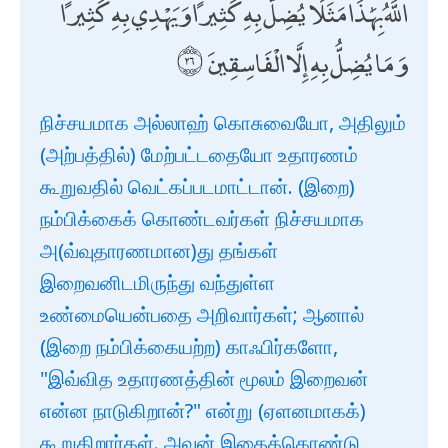
اللَّهُ بِهَٰذَا مَثَلًا ۘ يُضِلُّ بِهِ كَثِيرًا وَيَهْدِي بِهِ كَثِيرًا ۚ
وَمَا يُضِلُّ بِهِ إِلَّا الْفَاسِقِينَ
நிச்சயமாக அல்லாஹ் கொசுவையோ, அதிலும்
(அற்பத்தில்) மேற்பட்டதையோ உதாரணம்
கூறுவதில் வெட்கப்படமாட்டான். (இறை)
நம்பிக்கைக் கொண்டவர்கள் நிச்சயமாக
அ(வ்வுதாரணமான)து தங்கள்
இறைவனிடமிருந்து வந்துள்ள
உண்மையென்பதை அறிவார்கள்; ஆனால்
(இறை நம்பிக்கையற்ற) காஃபிர்களோ,
"இவ்வித உதாரணத்தின் மூலம் இறைவன்
என்ன நாடுகிறான்?" என்று (ஏளனமாகக்)
கூறுகிறார்கள். அவன் இதைக்கொண்டு