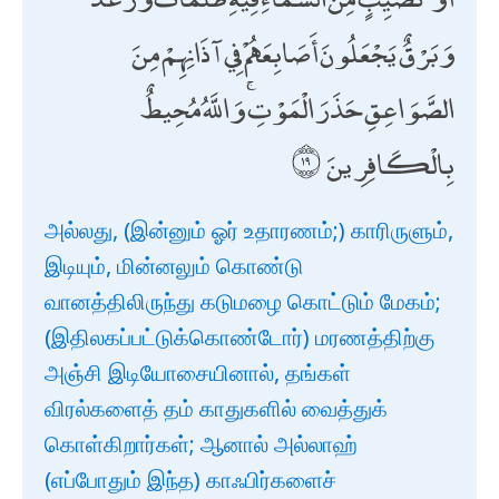
وَبَرْقٌ يَجْعَلُونَ أَصَابِعَهُمْ فِي آذَانِهِمْ مِنَ
الصَّوَاعِقِ حَذَرَ الْمَوْتِ ۚ وَاللَّهُ مُحِيطٌ
بِالْكَافِرِينَ
அல்லது, (இன்னும் ஓர் உதாரணம்;) காரிருளும்,
இடியும், மின்னலும் கொண்டு
வானத்திலிருந்து கடுமழை கொட்டும் மேகம்;
(இதிலகப்பட்டுக்கொண்டோர்) மரணத்திற்கு
அஞ்சி இடியோசையினால், தங்கள்
விரல்களைத் தம் காதுகளில் வைத்துக்
கொள்கிறார்கள்; ஆனால் அல்லாஹ்
(எப்போதும் இந்த) காஃபிர்களைச்