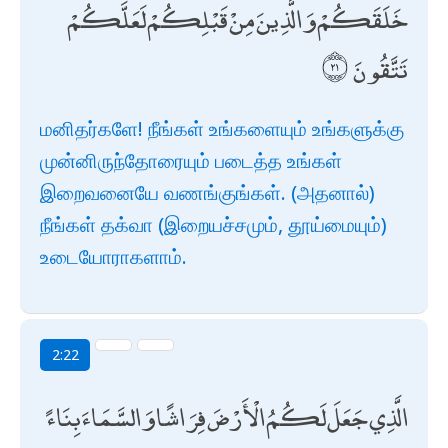
خَلَقَكُمْ وَالَّذِينَ مِنْ قَبْلِكُمْ لَعَلَّكُمْ
تَتَّقُونَ
மனிதர்களே! நீங்கள் உங்களையும் உங்களுக்கு
முன்னிருந்தோரையும் படைத்த உங்கள்
இறைவனையே வணங்குங்கள். (அதனால்)
நீங்கள் தக்வா (இறையச்சமும், தூய்மையும்)
உடையோராகளாம்.
2:22
الَّذِي جَعَلَ لَكُمُ الْأَرْضَ فِرَاشًا وَالسَّمَاءَ بِنَاءً