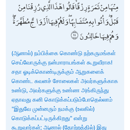
مِنْهَا مِنْ ثَمَرَةٍ رِزْقًا ۙ قَالُوا هَٰذَا الَّذِي رُزِقْنَا مِنْ
قَبْلُ ۖ وَأُتُوا بِهِ مُتَشَابِهًا ۖ وَلَهُمْ فِيهَا أَزْوَاجٌ مُطَهَّرَةٌ ۖ
وَهُمْ فِيهَا خَالِدُونَ
(ஆனால்) நம்பிக்கை கொண்டு நற்கருமங்கள்
செய்வோருக்கு நன்மாராயங்கள் கூறுவீராக!
சதா ஓடிக்கொண்டிருக்கும் ஆறுகளைக்
கொண்ட சுவனச் சோலைகள் அவர்களுக்காக
உண்டு, அவர்களுக்கு உண்ண அங்கிருந்து
ஏதாவது கனி கொடுக்கப்படும்போதெல்லாம்
"இதுவே முன்னரும் நமக்கு (உலகில்)
கொடுக்கப்பட்டிருக்கிறது" என்று
கூறுவார்கள்; ஆனால் (தோற்றத்தில்) இது