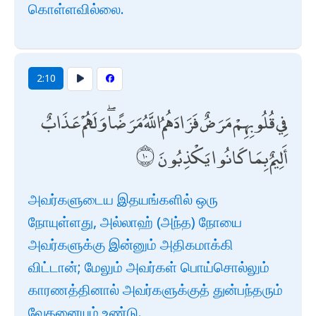
கொள்ளவில்லை.
2:10
فِي قُلُوبِهِمْ مَرَضٌ فَزَادَهُمُ اللَّهُ مَرَضًا ۖ وَلَهُمْ عَذَابٌ
أَلِيمٌ بِمَا كَانُوا يَكْذِبُونَ
அவர்களுடைய இதயங்களில் ஒரு
நோயுள்ளது, அல்லாஹ் (அந்த) நோயை
அவர்களுக்கு இன்னும் அதிகமாக்கி
விட்டான்; மேலும் அவர்கள் பொய்சொல்லும்
காரணத்தினால் அவர்களுக்குத் துன்பந்தரும்
வேதனையும் உண்டு.