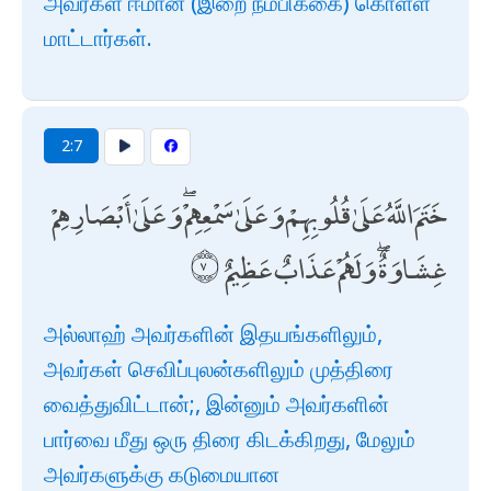
அவர்கள் ஈமான் (இறை நம்பிக்கை) கொள்ள
மாட்டார்கள்.
2:7
خَتَمَ اللَّهُ عَلَىٰ قُلُوبِهِمْ وَعَلَىٰ سَمْعِهِمْ ۖ وَعَلَىٰ أَبْصَارِهِمْ
غِشَاوَةٌ ۖ وَلَهُمْ عَذَابٌ عَظِيمٌ
அல்லாஹ் அவர்களின் இதயங்களிலும்,
அவர்கள் செவிப்புலன்களிலும் முத்திரை
வைத்துவிட்டான்;, இன்னும் அவர்களின்
பார்வை மீது ஒரு திரை கிடக்கிறது, மேலும்
அவர்களுக்கு கடுமையான