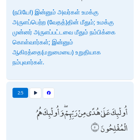
(நபியே!) இன்னும் அவர்கள் உமக்கு
அருளப்பெற்ற (வேதத்)தின் மீதும்; உமக்கு
முன்னர் அருளப்பட்டவை மீதும் நம்பிக்கை
கொள்வார்கள்; இன்னும்
ஆகிரத்தை(மறுமையை) உறுதியாக
நம்புவார்கள்.
2:5
أُولَٰئِكَ عَلَىٰ هُدًى مِنْ رَبِّهِمْ ۖ وَأُولَٰئِكَ هُمُ
الْمُفْلِحُونَ