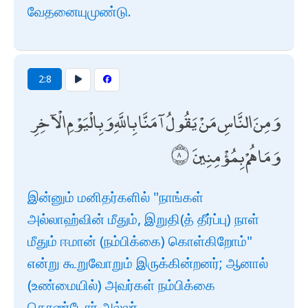
வேதனையுமுண்டு.
2:8
وَمِنَ النَّاسِ مَنْ يَقُولُ آمَنَّا بِاللَّهِ وَبِالْيَوْمِ الْآخِرِ
وَمَا هُمْ بِمُؤْمِنِينَ
இன்னும் மனிதர்களில் "நாங்கள்
அல்லாஹ்வின் மீதும், இறுதி(த் தீர்ப்பு) நாள்
மீதும் ஈமான் (நம்பிக்கை) கொள்கிறோம்"
என்று கூறுவோறும் இருக்கின்றனர்; ஆனால்
(உண்மையில்) அவர்கள் நம்பிக்கை
கொண்டோர் அல்லர்.