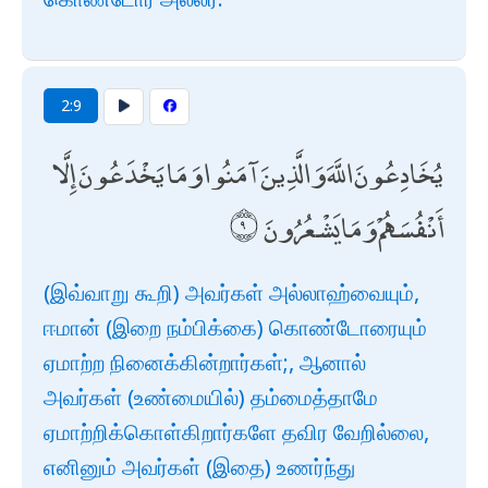
2:9
يُخَادِعُونَ اللَّهَ وَالَّذِينَ آمَنُوا وَمَا يَخْدَعُونَ إِلَّا
أَنْفُسَهُمْ وَمَا يَشْعُرُونَ
(இவ்வாறு கூறி) அவர்கள் அல்லாஹ்வையும்,
ஈமான் (இறை நம்பிக்கை) கொண்டோரையும்
ஏமாற்ற நினைக்கின்றார்கள்;, ஆனால்
அவர்கள் (உண்மையில்) தம்மைத்தாமே
ஏமாற்றிக்கொள்கிறார்களே தவிர வேறில்லை,
எனினும் அவர்கள் (இதை) உணர்ந்து