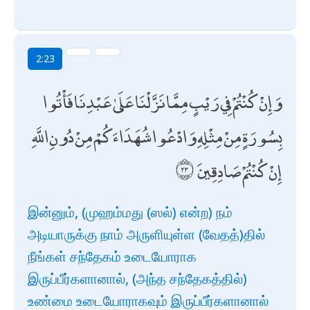
2:23
وَإِنْ كُنْتُمْ فِي رَيْبٍ مِمَّا نَزَّلْنَا عَلَىٰ عَبْدِنَا فَأْتُوا
بِسُورَةٍ مِنْ مِثْلِهِ وَادْعُوا شُهَدَاءَكُمْ مِنْ دُونِ اللَّهِ
إِنْ كُنْتُمْ صَادِقِينَ
இன்னும், (முஹம்மது (ஸல்) என்ற) நம்
அடியாருக்கு நாம் அருளியுள்ள (வேதத்)தில்
நீங்கள் சந்தேகம் உடையோராக
இருப்பீர்களானால், (அந்த சந்தேகத்தில்)
உண்மை உடையோராகவும் இருப்பீர்களானால்