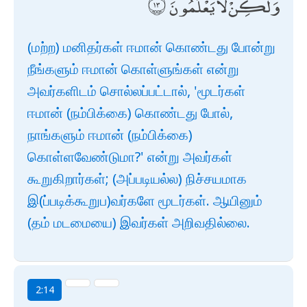
وَلَٰكِنْ لَا يَعْلَمُونَ
(மற்ற) மனிதர்கள் ஈமான் கொண்டது போன்று
நீங்களும் ஈமான் கொள்ளுங்கள் என்று
அவர்களிடம் சொல்லப்பட்டால், 'மூடர்கள்
ஈமான் (நம்பிக்கை) கொண்டது போல்,
நாங்களும் ஈமான் (நம்பிக்கை)
கொள்ளவேண்டுமா?' என்று அவர்கள்
கூறுகிறார்கள்; (அப்படியல்ல) நிச்சயமாக
இ(ப்படிக்கூறுப)வர்களே மூடர்கள். ஆயினும்
(தம் மடமையை) இவர்கள் அறிவதில்லை.
2:14