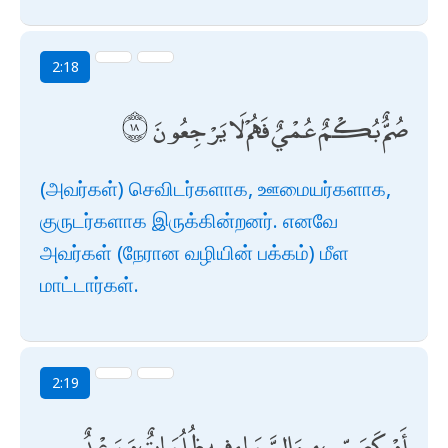
2:18
صُمٌّ بُكْمٌ عُمْيٌ فَهُمْ لَا يَرْجِعُونَ
(அவர்கள்) செவிடர்களாக, ஊமையர்களாக,
குருடர்களாக இருக்கின்றனர். எனவே
அவர்கள் (நேரான வழியின் பக்கம்) மீள
மாட்டார்கள்.
2:19
أَوْ كَصَيِّبٍ مِنَ السَّمَاءِ فِيهِ ظُلُمَاتٌ وَرَعْدٌ