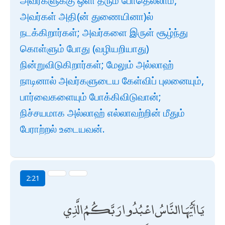
அவர்களுக்கு ஒளி தரும் போதெல்லாம்,
அவர்கள் அதி(ன் துணையினா)ல்
நடக்கிறார்கள்; அவர்களை இருள் சூழ்ந்து
கொள்ளும் போது (வழியறியாது)
நின்றுவிடுகிறார்கள்; மேலும் அல்லாஹ்
நாடினால் அவர்களுடைய கேள்விப் புலனையும்,
பார்வைகளையும் போக்கிவிடுவான்;
நிச்சயமாக அல்லாஹ் எல்லாவற்றின் மீதும்
பேராற்றல் உடையவன்.
2:21
يَا أَيُّهَا النَّاسُ اعْبُدُوا رَبَّكُمُ الَّذِي