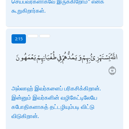
செய்பவர்களாகவே இருக்கிறோம்" எனக்
கூறுகிறார்கள்.
2:15
اللَّهُ يَسْتَهْزِئُ بِهِمْ وَيَمُدُّهُمْ فِي طُغْيَانِهِمْ يَعْمَهُونَ
அல்லாஹ் இவர்களைப் பரிகசிக்கிறான்.
இன்னும் இவர்களின் வழிகேட்டிலேயே
கபோதிகளாகத் தட்டழியும்படி விட்டு
விடுகிறான்.