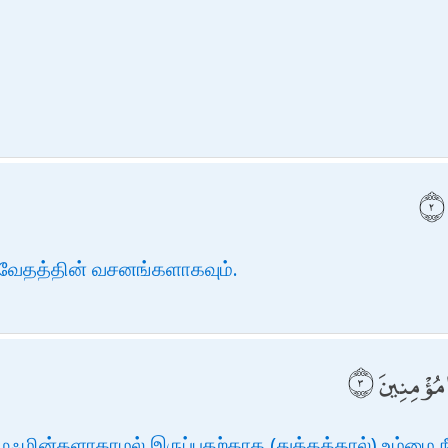
ேதத்தின் வசனங்களாகவும்.
 مُؤْمِنِينَ
முஃமின்களாகாமல் இருப்பதற்காக (துக்கத்தால்) உம்மை நீ