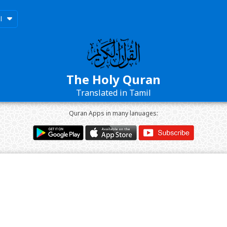
l
The Holy Quran
Translated in Tamil
Quran Apps in many lanuages: