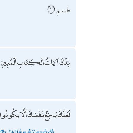
طسم
تِلْكَ آيَاتُ الْكِتَابِ الْمُبِينِ
لَعَلَّكَ بَاخِعٌ نَفْسَكَ أَلَّا يَكُونُوا
ரே அழித்துக்கொள்வீர்