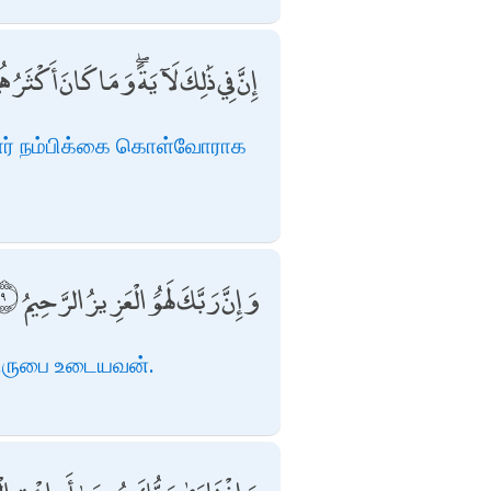
إِنَّ فِي ذَٰلِكَ لَآيَةً ۖ وَمَا كَانَ أَكْثَرُه
ார் நம்பிக்கை கொள்வோராக
وَإِنَّ رَبَّكَ لَهُوَ الْعَزِيزُ الرَّحِيمُ
கிருபை உடையவன்.