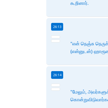
கூறினார்.
26:13
"என் நெஞ்சு நெருக
(என்னுடன்) ஹாரூன
26:14
"மேலும், அவர்களுக
கொன்றுவிடுவார்கள்