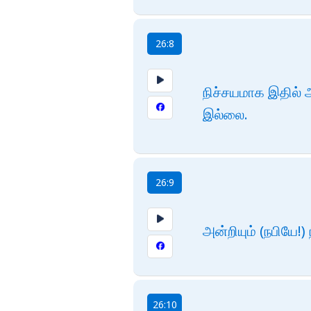
26:8
நிச்சயமாக இதில் அ
இல்லை.
26:9
அன்றியும் (நபியே
26:10