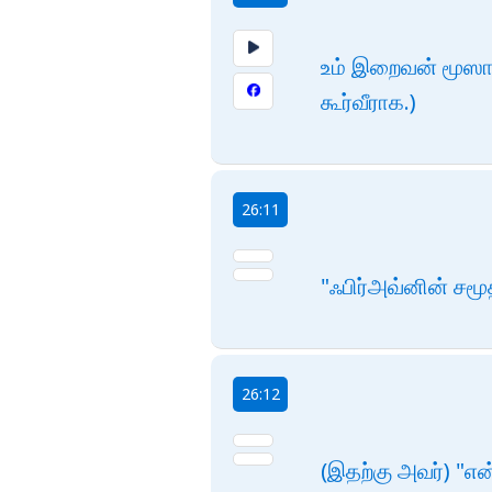
உம் இறைவன் மூஸாவ
கூர்வீராக.)
26:11
"ஃபிர்அவ்னின் சமூ
26:12
(இதற்கு அவர்) "எ