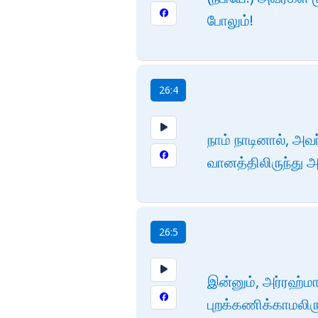
போலும்!
26:4
நாம் நாடினால், அவ
வானத்திலிருந்து அவ
26:5
இன்னும், அர்ரஹ்ம
புறக்கணிக்காமலிரு