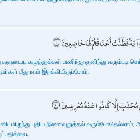
ِ آيَةً فَظَلَّتْ أَعْنَاقُهُمْ لَهَا خَاضِعِينَ
ர்களுடைய கழுத்துக்கள் பணிந்து குனிந்து வரும்படி செ
ர்கள் மீது நாம் இறக்கியிருப்போம்.
ٰنِ مُحْدَثٍ إِلَّا كَانُوا عَنْهُ مُعْرِضِينَ
ானிடமிருந்து புதிய நினைவுறுத்தல் வரும்போதெல்லாம
ப்பதில்லை.