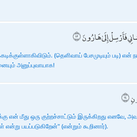
نِي فَأَرْسِلْ إِلَىٰ هَارُونَ
்கடிக்குள்ளாகிவிடும். (தெளிவாய் பேசமுடியும் படி) எ
ையும் அனுப்புவாயாக!
ونِ
்கு என் மீது ஒரு குற்றச்சாட்டும் இருக்கிறது எனவே, 
 என்று பயப்படுகிறேன்" (என்றும் கூறினார்).