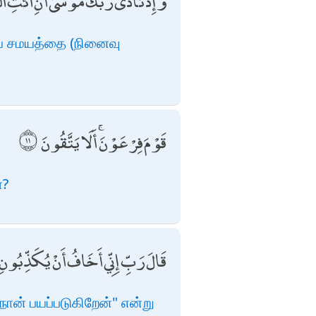
وَإِذْ نَادَىٰ رَبُّكَ مُوسَىٰ أَنِ ائْتِ الْ
ிய சமயத்தை (நினைவு
قَوْمَ فِرْعَوْنَ ۚ أَلَا يَتَّقُونَ
ா?
قَالَ رَبِّ إِنِّي أَخَافُ أَنْ يُكَذِّبُونِ
ான் பயப்படுகிறேன்" என்று