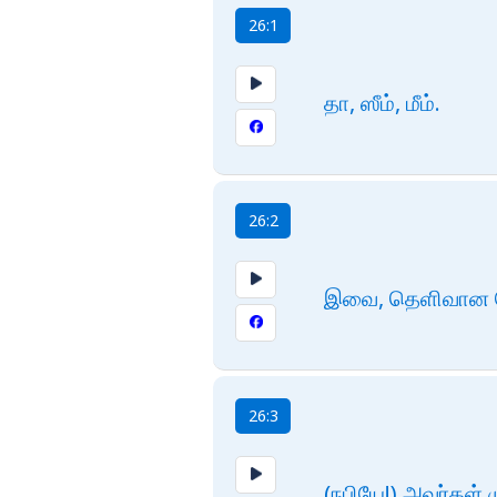
26:1
தா, ஸீம், மீம்.
26:2
இவை, தெளிவான வ
26:3
(நபியே!) அவர்கள் 