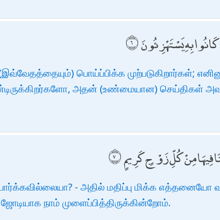
ا كَانُوا بِهِ يَسْتَهْزِئُونَ
இவ்வேதத்தையும்) பொய்ப்பிக்க முற்படுகிறார்கள்; என
ண்டிருக்கிறர்களோ, அதன் (உண்மையான) செய்திகள் அவர்
ْنَا فِيهَا مِنْ كُلِّ زَوْجٍ كَرِيمٍ
பார்க்கவில்லையா? - அதில் மதிப்பு மிக்க எத்தனையோ வ
ஜோடியாக நாம் முளைப்பித்திருக்கின்றோம்.