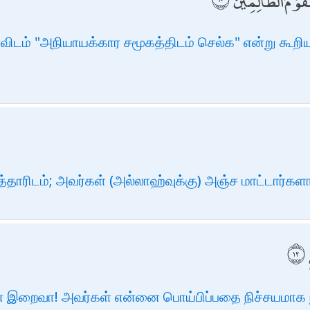
قَوْمَ الظَّالِمِينَ
ிடம் "அநியாயக்கார சமூகத்திடம் செல்க" என்று கூற
த்தாரிடம்; அவர்கள் (அல்லாஹ்வுக்கு) அஞ்ச மாட்டார்கள
ன் இறைவா! அவர்கள் என்னை பொய்பிப்பதை நிச்சயமாக ந