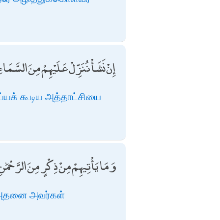
إِنْ نَشَأْ نُنَزِّلْ عَلَيْهِمْ مِنَ السَّمَاء
ய்யக் கூடிய அத்தாட்சியை
وَمَا يَأْتِيهِمْ مِنْ ذِكْرٍ مِنَ الرَّحْمَ
், அதனை அவர்கள்