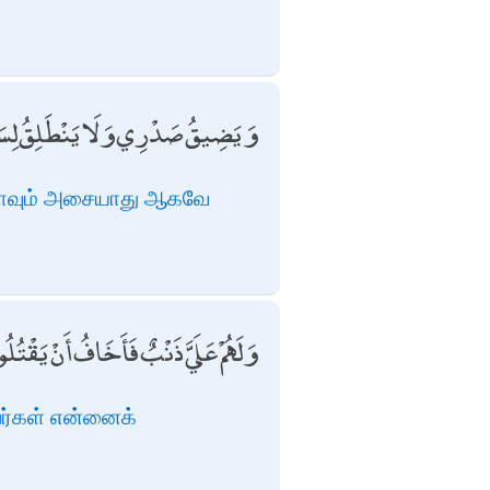
وَيَضِيقُ صَدْرِي وَلَا يَنْطَلِقُ لِسَا
ன் நாவும் அசையாது ஆகவே
وَلَهُمْ عَلَيَّ ذَنْبٌ فَأَخَافُ أَنْ يَقْتُلُ
அவர்கள் என்னைக்