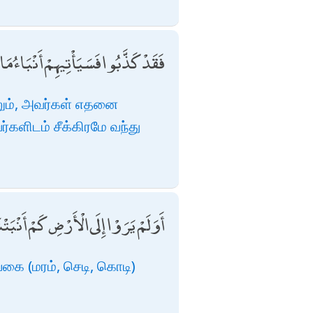
فَقَدْ كَذَّبُوا فَسَيَأْتِيهِمْ أَنْبَاءُ مَ
ினும், அவர்கள் எதனை
களிடம் சீக்கிரமே வந்து
أَوَلَمْ يَرَوْا إِلَى الْأَرْضِ كَمْ أَنْبَت
கை (மரம், செடி, கொடி)