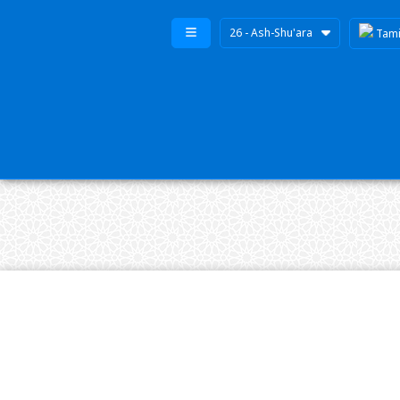
26 - Ash-Shu'ara
Tami