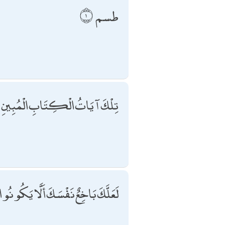
طسم
تِلْكَ آيَاتُ الْكِتَابِ الْمُبِينِ
لَعَلَّكَ بَاخِعٌ نَفْسَكَ أَلَّا يَكُونُوا