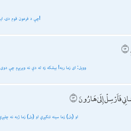
چې د فرعون قوم دى، ایا دوى نه وېرېږي (له الله نه)!
(موسٰى) وویل: اى زما ربه! بېشكه زه له دې نه وېرېږم چې د
نِي فَأَرْسِلْ إِلَىٰ هَارُونَ
او (بل) زما سینه تنګېږي او (بل) زما ژبه نه چلېږي