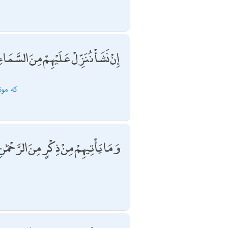
إِنْ نَشَأْ نُنَزِّلْ عَلَيْهِمْ مِنَ السَّمَاء
كه مون
وَمَا يَأْتِيهِمْ مِنْ ذِكْرٍ مِنَ الرَّحْمَ