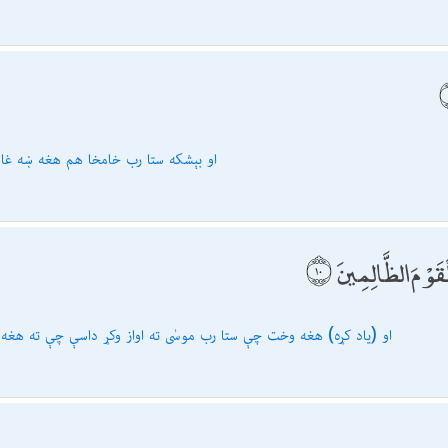
او بېشكه ستا رب خامخا هم هغه ښه غا
قَوْمَ الظَّالِمِينَ
او (یاد كړه) هغه وخت چې ستا رب موسٰى ته اواز وكړ داسې چې ته هغه