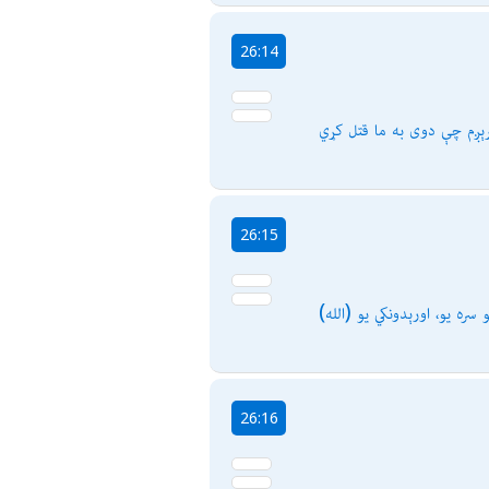
26:14
ېرېږم چې دوى به ما قتل كړي
26:15
و سره یو، اورېدونكي یو
26:16