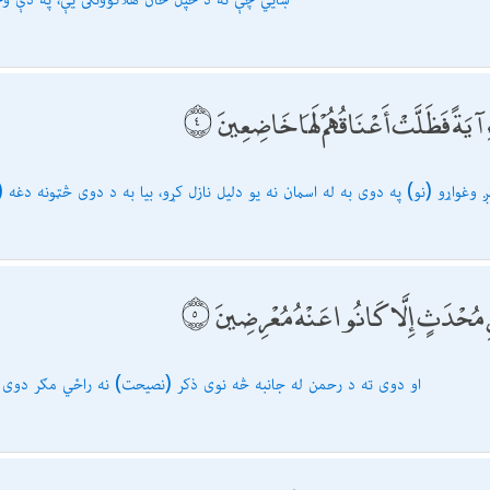
ِ آيَةً فَظَلَّتْ أَعْنَاقُهُمْ لَهَا خَاضِعِينَ
ږ وغواړو (نو) په دوى به له اسمان نه یو دلیل نازل كړو، بیا به د دوى څټونه دغه (
ٰنِ مُحْدَثٍ إِلَّا كَانُوا عَنْهُ مُعْرِضِينَ
او دوى ته د رحمن له جانبه څه نوى ذكر (نصیحت) نه راځي مګر دوى 