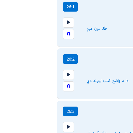
26:1
طا، سين، ميم
26:2
دا د واضح كتاب ایتونه دي
26:3
جه چې دوى مومنان كېږي نه