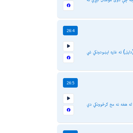
26:4
دلیل) ته غاړه ایښودونكي شي
26:5
له هغه نه مخ ګرځوونكي دي