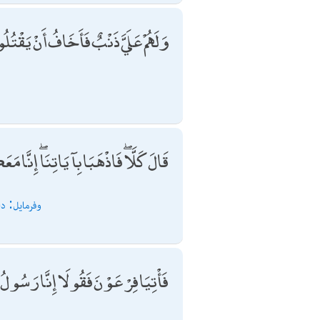
وَلَهُمْ عَلَيَّ ذَنْبٌ فَأَخَافُ أَنْ يَقْتُلُ
قَالَ كَلَّا ۖ فَاذْهَبَا بِآيَاتِنَا ۖ إِنَ
(الله) وفرم
فَأْتِيَا فِرْعَوْنَ فَقُولَا إِنَّا رَسُولُ 