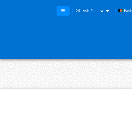
26 - Ash-Shu'ara
Pash