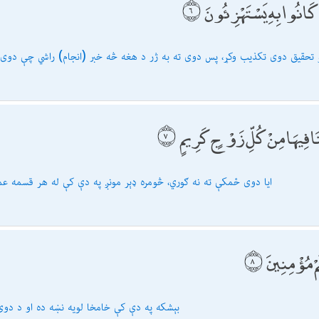
ا كَانُوا بِهِ يَسْتَهْزِئُونَ
 تحقیق دوى تكذیب وكړ، پس دوى ته به ژر د هغه څه خبر (انجام) راشي چې دوى ب
ْنَا فِيهَا مِنْ كُلِّ زَوْجٍ كَرِيمٍ
ایا دوى ځمكې ته نه ګوري، څومره ډېر مونږ په دې كې له هر قسمه ع
ُمْ مُؤْمِنِينَ
بېشكه په دې كې خامخا لویه نښه ده او د دوى ز