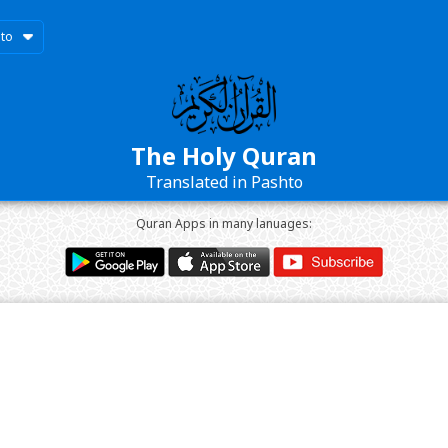
to
The Holy Quran
Translated in Pashto
Quran Apps in many lanuages: