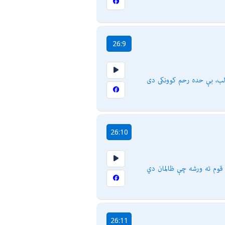
26:9
لب، بې حده رحم كوونكى دى
26:10
 قوم ته ورشه چې ظالمان دي
26:11