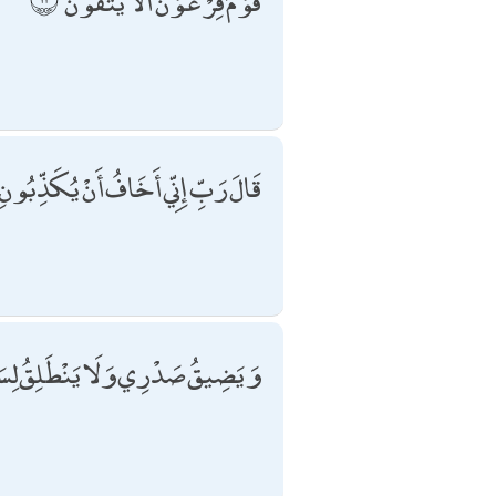
قَوْمَ فِرْعَوْنَ ۚ أَلَا يَتَّقُونَ
قَالَ رَبِّ إِنِّي أَخَافُ أَنْ يُكَذِّبُونِ
وَيَضِيقُ صَدْرِي وَلَا يَنْطَلِقُ لِسَا