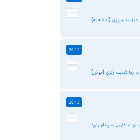
26:12
وى به زما تكذیب وكړي
26:13
، نو ته هارون ته پېغام ولېږه