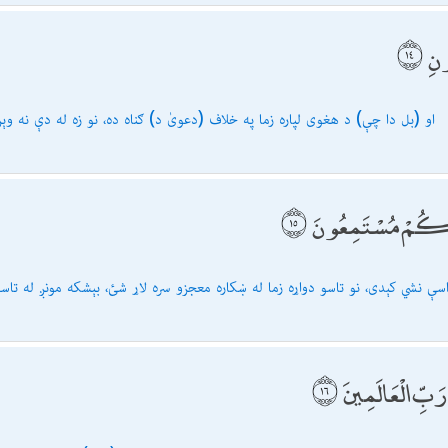
ونِ
او (بل دا چې) د هغوى لپاره زما په خلاف (دعوىٰ د) ګناه ده، نو زه له دې نه و
ّا مَعَكُمْ مُسْتَمِعُونَ
ایل: داسې نشي كېدى، نو تاسو دواړه زما له ښكاره معجزو سره لاړ شئ، بېشكه مونږ له تاس
رَبِّ الْعَالَمِينَ