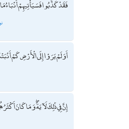
فَقَدْ كَذَّبُوا فَسَيَأْتِيهِمْ أَنْبَاءُ مَ
نو
أَوَلَمْ يَرَوْا إِلَى الْأَرْضِ كَمْ أَنْبَت
إِنَّ فِي ذَٰلِكَ لَآيَةً ۖ وَمَا كَانَ أَكْثَرُه