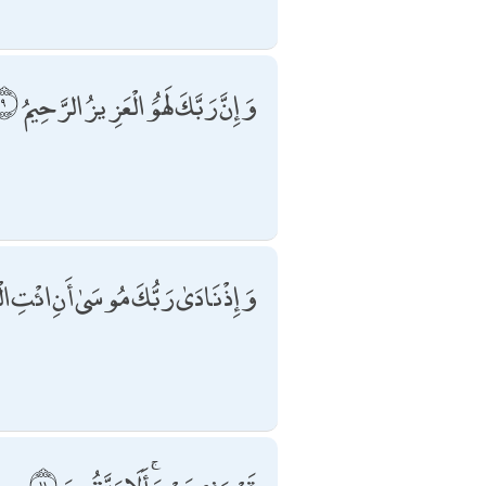
وَإِنَّ رَبَّكَ لَهُوَ الْعَزِيزُ الرَّحِيمُ
وَإِذْ نَادَىٰ رَبُّكَ مُوسَىٰ أَنِ ائْتِ الْ