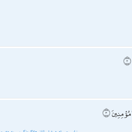
 مُؤْمِنِينَ
ښايي چې ته د خپل ځان هلاكوونكى يې، په دې و