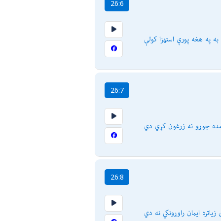
26:6
ه په هغه پورې استهزا كولې
26:7
مده جوړو نه زرغون كړي دي
26:8
یاتره ایمان راوړونكي نه دي