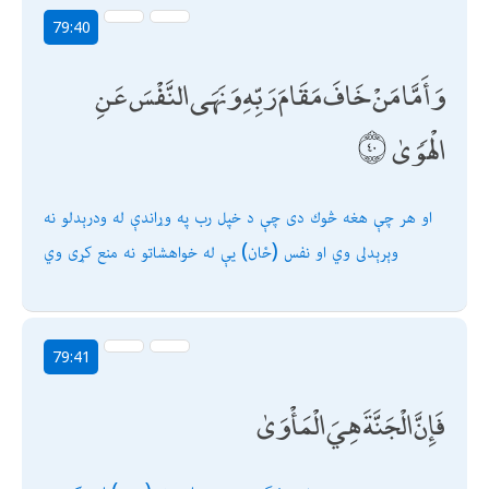
79:40
وَأَمَّا مَنْ خَافَ مَقَامَ رَبِّهِ وَنَهَى النَّفْسَ عَنِ
الْهَوَىٰ
او هر چې هغه څوك دى چې د خپل رب په وړاندې له ودرېدلو نه
وېرېدلى وي او نفس (ځان) يې له خواهشاتو نه منع كړى وي
79:41
فَإِنَّ الْجَنَّةَ هِيَ الْمَأْوَىٰ