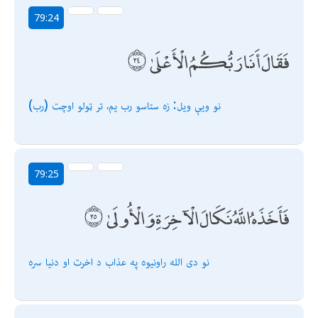
79:24
فَقَالَ أَنَا رَبُّكُمُ الْأَعْلَىٰ
نو ويې ويل: زه ستاسو رب یم، تر ټولو اوچت (رب)
79:25
فَأَخَذَهُ اللَّهُ نَكَالَ الْآخِرَةِ وَالْأُولَىٰ
نو دى الله راونیوه په عذاب د اخرت او دنیا سره