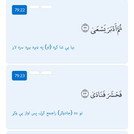
79:22
ثُمَّ أَدْبَرَ يَسْعَىٰ
بيا يې شا كړه (او) په ډېره بيړه سره لاړ
79:23
فَحَشَرَ فَنَادَىٰ
نو ده (جادوګر) راجمع كړل، پس اواز يې وكړ