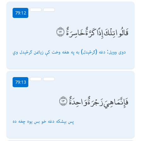
79:12
قَالُوا تِلْكَ إِذًا كَرَّةٌ خَاسِرَةٌ
دوى وویل: دغه (ګرځېدل) به په هغه وخت كې زیانمن ګرځېدل وي
79:13
فَإِنَّمَا هِيَ زَجْرَةٌ وَاحِدَةٌ
پس بېشكه دغه خو بس یوه چغه ده