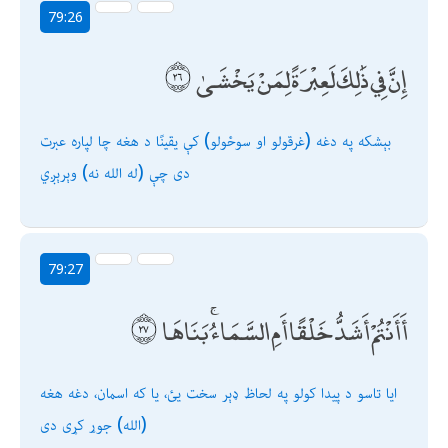
79:26
إِنَّ فِي ذَٰلِكَ لَعِبْرَةً لِمَنْ يَخْشَىٰ
بېشكه په دغه (غرقولو او سوځولو) كې یقینًا د هغه چا لپاره عبرت
دى چې (له الله نه) وېرېږي
79:27
أَأَنْتُمْ أَشَدُّ خَلْقًا أَمِ السَّمَاءُ ۚ بَنَاهَا
ایا تاسو د پیدا كولو په لحاظ ډېر سخت یئ، یا كه اسمان، دغه هغه
(الله) جوړ كړى دى