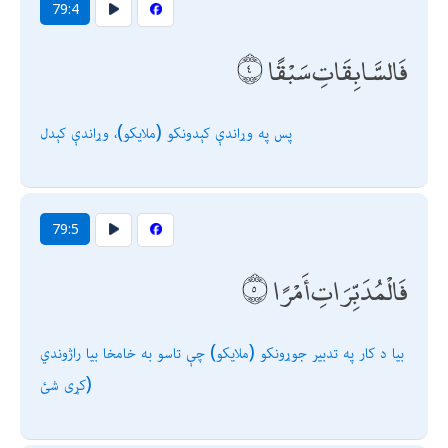
79:4
فَالسَّابِقَاتِ سَبْقًا
پس په وړاندې كېدونكو (ملايكو)، وړاندې كېدل
79:5
فَالْمُدَبِّرَاتِ أَمْرًا
بیا د كار په تدبیر جوړونكو (ملايكو) چې تاسو به خامخا بیا راژوندي
كړى شئ)