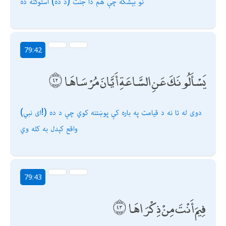
نو بېشكه چې هم دا جنت (د ده) استوګنه ده
79:42
يَسْأَلُونَكَ عَنِ السَّاعَةِ أَيَّانَ مُرْسَاهَا
(اى نبي!) دوى له تا نه د قیامت په باره كې پوښتنه كوي چې د ده
واقع كېدل به كله وي
79:43
فِيمَ أَنْتَ مِنْ ذِكْرَاهَا