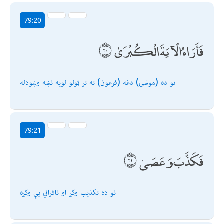
79:20
فَأَرَاهُ الْآيَةَ الْكُبْرَىٰ
نو ده (موسٰی) دغه (فرعون) ته تر ټولو لویه نښه وښودله
79:21
فَكَذَّبَ وَعَصَىٰ
نو ده تكذيب وكړ او نافراني يې وكړه