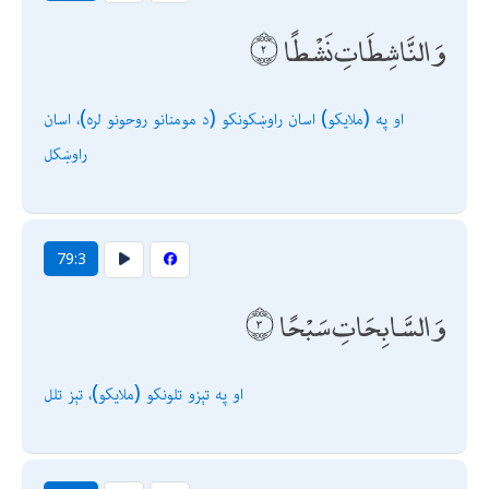
وَالنَّاشِطَاتِ نَشْطًا
او په (ملايكو) اسان راوښكونكو (د مومنانو روحونو لره)، اسان
راوښكل
79:3
وَالسَّابِحَاتِ سَبْحًا
او په تېزو تلونكو (ملايكو)، تېز تلل