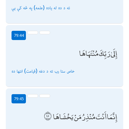
ته د ده له یاده (علمه) په څه كې يې
79:44
إِلَىٰ رَبِّكَ مُنْتَهَاهَا
خاص ستا رب ته د دغه (قيامت) انتها ده
79:45
إِنَّمَا أَنْتَ مُنْذِرُ مَنْ يَخْشَاهَا