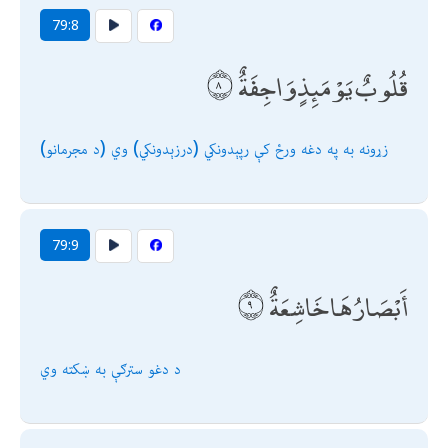
79:8
قُلُوبٌ يَوْمَئِذٍ وَاجِفَةٌ
(د مجرمانو) زړونه به په دغه ورځ كې رپېدونكي (درزېدونكي) وي
79:9
أَبْصَارُهَا خَاشِعَةٌ
د دغو سترګې به ښكته وي