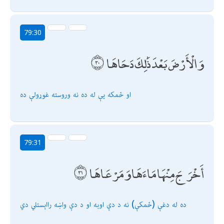
79:30
وَالْأَرْضَ بَعْدَ ذَٰلِكَ دَحَاهَا
او ځمكه يې له ده نه وروسته غوړولې ده
79:31
أَخْرَجَ مِنْهَا مَاءَهَا وَمَرْعَاهَا
ده له دغې (ځمكې) نه د دې اوبه او د دې واښه رااېستلي دي