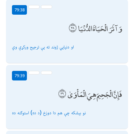
79:38
وَآثَرَ الْحَيَاةَ الدُّنْيَا
او دنيايي ژوند ته يې ترجیح وركړې وي
79:39
فَإِنَّ الْجَحِيمَ هِيَ الْمَأْوَىٰ
نو بېشكه چې هم دا دوزخ (د ده) استوګنه ده