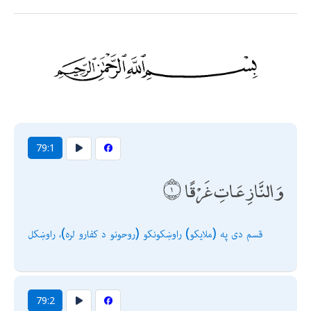
79:1
وَالنَّازِعَاتِ غَرْقًا
قسم دى په (ملايكو) راوښكونكو (روحونو د كفارو لره)، راوښكل
79:2