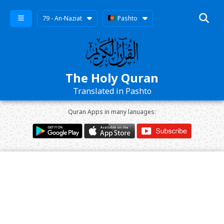
79 - An-Naziat
Pashto
The Holy Quran
Translated in Pashto
Quran Apps in many lanuages: