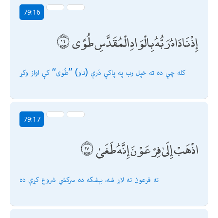
79:16
إِذْ نَادَاهُ رَبُّهُ بِالْوَادِ الْمُقَدَّسِ طُوًى
كله چې ده ته خپل رب په پاكې دَرې (ناو) ’’طُوٰی‘‘ كې اواز وكړ
79:17
اذْهَبْ إِلَىٰ فِرْعَوْنَ إِنَّهُ طَغَىٰ
ته فرعون ته لاړ شه، بېشكه ده سركشي شروع كړې ده