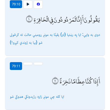
79:10
يَقُولُونَ أَإِنَّا لَمَرْدُودُونَ فِي الْحَافِرَةِ
دوى به وايي: ایا په رښتیا (او) یقینًا به مونږ ړومبني حالت ته ګرځولى
شو (بیا به ژوندي كېږو؟)
79:11
أَإِذَا كُنَّا عِظَامًا نَخِرَةً
ایا كله چې مونږ زاړه رژېدونكي هډوكي شو