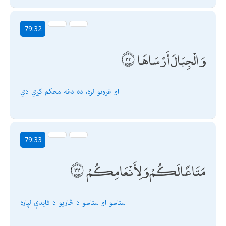
79:32
وَالْجِبَالَ أَرْسَاهَا
او غرونو لره، ده دغه محكم كړي دي
79:33
مَتَاعًا لَكُمْ وَلِأَنْعَامِكُمْ
ستاسو او ستاسو د څاریو د فايدې لپاره