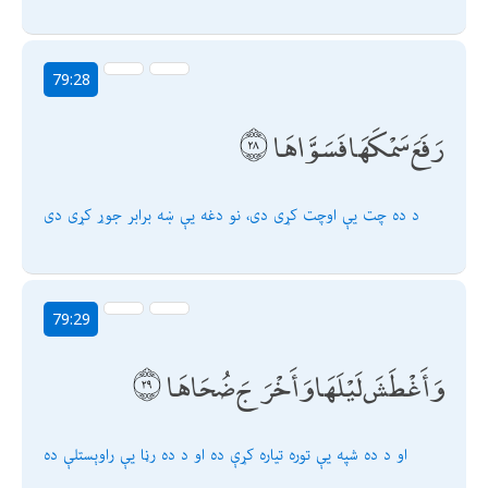
79:28
رَفَعَ سَمْكَهَا فَسَوَّاهَا
د ده چت يې اوچت كړى دى، نو دغه يې ښه برابر جوړ كړى دى
79:29
وَأَغْطَشَ لَيْلَهَا وَأَخْرَجَ ضُحَاهَا
او د ده شپه يې توره تیاره كړې ده او د ده رڼا يې راوېستلې ده