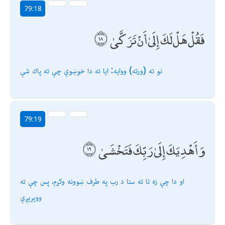
79:18
فَقُلْ هَلْ لَكَ إِلَىٰ أَنْ تَزَكَّىٰ
نو ته (ورته) ووایه: ایا ته دا خوښوې چې ته پاك شې
79:19
وَأَهْدِيَكَ إِلَىٰ رَبِّكَ فَتَخْشَىٰ
او دا چې زه تا ته ستا د رب په طرف ښوونه وكړم، پس چې ته
ووېرېږې