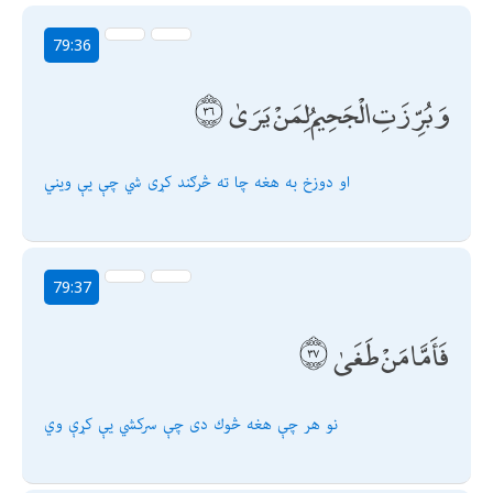
79:36
وَبُرِّزَتِ الْجَحِيمُ لِمَنْ يَرَىٰ
او دوزخ به هغه چا ته څرګند كړى شي چې يې ویني
79:37
فَأَمَّا مَنْ طَغَىٰ
نو هر چې هغه څوك دى چې سركشي يې كړې وي