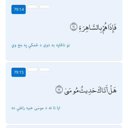
79:14
فَإِذَا هُمْ بِالسَّاهِرَةِ
نو ناڅاپه به دوى د ځمكې په مخ وي
79:15
هَلْ أَتَاكَ حَدِيثُ مُوسَىٰ
ایا تا ته د موسٰی خبره راغلې ده