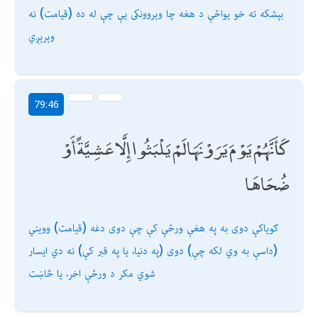
بېشكه ته خو يواځې د هغه چا وېروونكى يې چې له ده (قیامت) نه
وېرېږي
79:46
كَأَنَّهُمْ يَوْمَ يَرَوْنَهَا لَمْ يَلْبَثُوا إِلَّا عَشِيَّةً أَوْ
ضُحَاهَا
ګویاكې دوى به په هغې ورځې كې چې دوى دغه (قیامت) وویني
(داسې به وي لكه چې) دوى (په دنیا، یا په قبر كې) نه دي ایسار
شوي مګر د ورځې اخر، یا څاښت