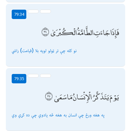
79:34
فَإِذَا جَاءَتِ الطَّامَّةُ الْكُبْرَىٰ
نو كله چې تر ټولو لویه بلا (قیامت) راشي
79:35
يَوْمَ يَتَذَكَّرُ الْإِنْسَانُ مَا سَعَىٰ
په هغه ورځ چې انسان به هغه څه یادوي چې ده كړي وي