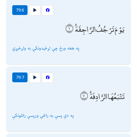
79:6
يَوْمَ تَرْجُفُ الرَّاجِفَةُ
په هغه ورځ چې لړځېدونكې به ولړځېږي
79:7
تَتْبَعُهَا الرَّادِفَةُ
په دې پسې به راځي ورپسې راتلونكې