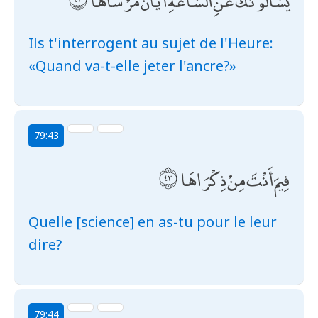
يَسْأَلُونَكَ عَنِ السَّاعَةِ أَيَّانَ مُرْسَاهَا
Ils t'interrogent au sujet de l'Heure:
«Quand va-t-elle jeter l'ancre?»
79:43
فِيمَ أَنْتَ مِنْ ذِكْرَاهَا
Quelle [science] en as-tu pour le leur
dire?
79:44