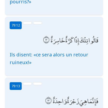
pourris?»
79:12
قَالُوا تِلْكَ إِذًا كَرَّةٌ خَاسِرَةٌ
Ils disent: «ce sera alors un retour
ruineux!»
79:13
فَإِنَّمَا هِيَ زَجْرَةٌ وَاحِدَةٌ