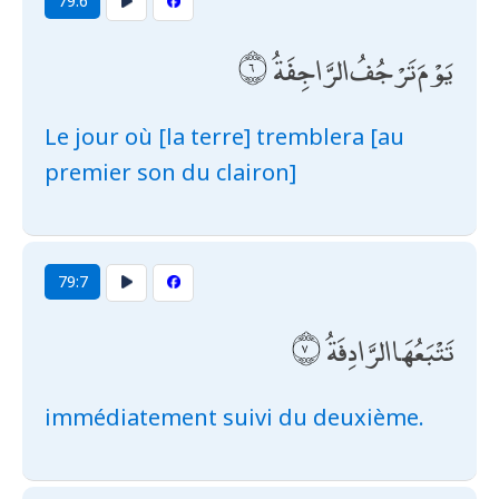
79:6
يَوْمَ تَرْجُفُ الرَّاجِفَةُ
Le jour où [la terre] tremblera [au
premier son du clairon]
79:7
تَتْبَعُهَا الرَّادِفَةُ
immédiatement suivi du deuxième.