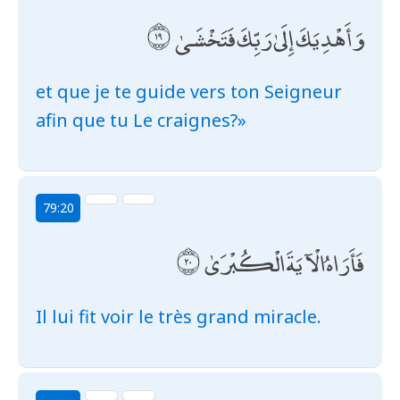
وَأَهْدِيَكَ إِلَىٰ رَبِّكَ فَتَخْشَىٰ
et que je te guide vers ton Seigneur
afin que tu Le craignes?»
79:20
فَأَرَاهُ الْآيَةَ الْكُبْرَىٰ
Il lui fit voir le très grand miracle.