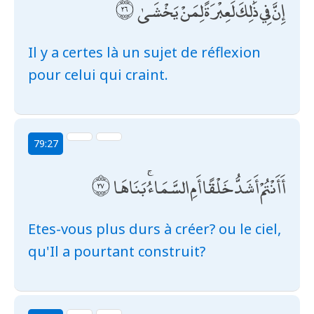
إِنَّ فِي ذَٰلِكَ لَعِبْرَةً لِمَنْ يَخْشَىٰ
Il y a certes là un sujet de réflexion
pour celui qui craint.
79:27
أَأَنْتُمْ أَشَدُّ خَلْقًا أَمِ السَّمَاءُ ۚ بَنَاهَا
Etes-vous plus durs à créer? ou le ciel,
qu'Il a pourtant construit?