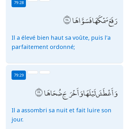
79:28
رَفَعَ سَمْكَهَا فَسَوَّاهَا
Il a élevé bien haut sa voûte, puis l'a
parfaitement ordonné;
79:29
وَأَغْطَشَ لَيْلَهَا وَأَخْرَجَ ضُحَاهَا
Il a assombri sa nuit et fait luire son
jour.