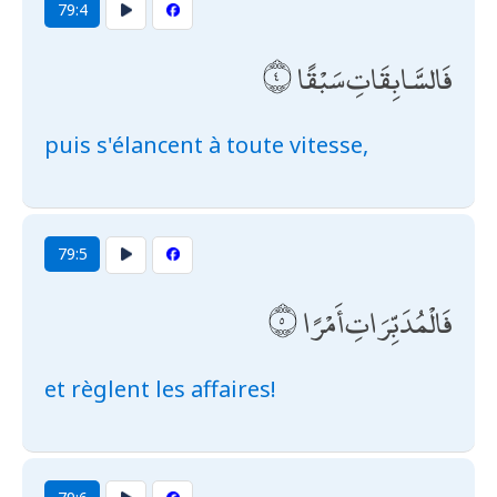
79:4
فَالسَّابِقَاتِ سَبْقًا
puis s'élancent à toute vitesse,
79:5
فَالْمُدَبِّرَاتِ أَمْرًا
et règlent les affaires!