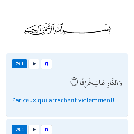
79:1
وَالنَّازِعَاتِ غَرْقًا
Par ceux qui arrachent violemment!
79:2