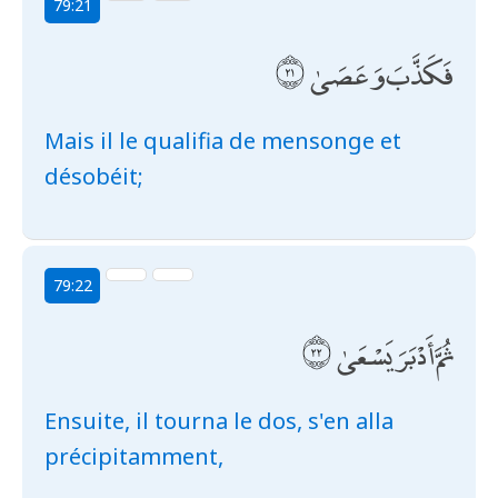
79:21
فَكَذَّبَ وَعَصَىٰ
Mais il le qualifia de mensonge et
désobéit;
79:22
ثُمَّ أَدْبَرَ يَسْعَىٰ
Ensuite, il tourna le dos, s'en alla
précipitamment,