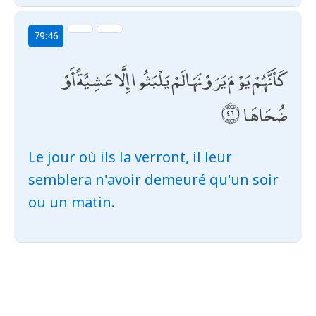
79:46
كَأَنَّهُمْ يَوْمَ يَرَوْنَهَا لَمْ يَلْبَثُوا إِلَّا عَشِيَّةً أَوْ
ضُحَاهَا
Le jour où ils la verront, il leur
semblera n'avoir demeuré qu'un soir
ou un matin.