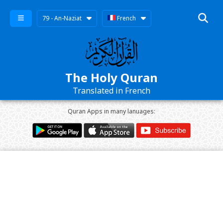
79 - An-Naziat
French
The Holy Quran
Translated in French
Quran Apps in many lanuages: