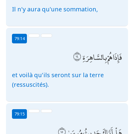
Il n'y aura qu'une sommation,
79:14
فَإِذَا هُمْ بِالسَّاهِرَةِ
et voilà qu'ils seront sur la terre
(ressuscités).
79:15
هَلْ أَتَاكَ حَدِيثُ مُوسَىٰ