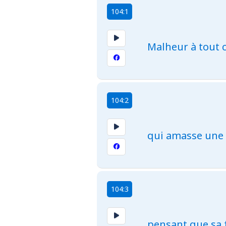
104:1
Malheur à tout 
104:2
qui amasse une 
104:3
pensant que sa 