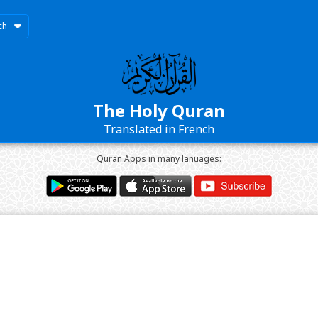
ch
The Holy Quran
Translated in French
Quran Apps in many lanuages: