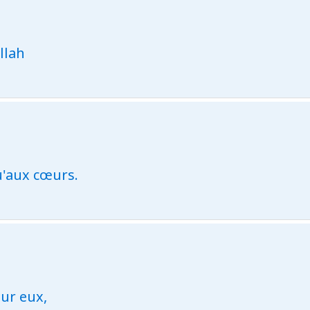
llah
'aux cœurs.
sur eux,