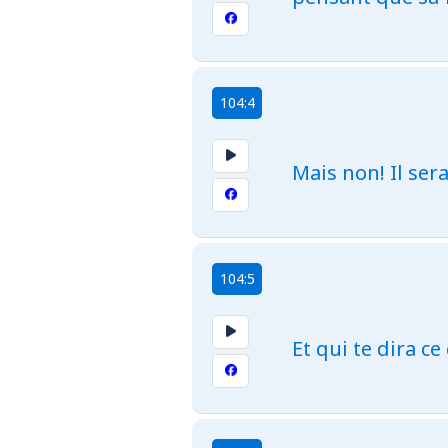
104:4
Mais non! Il ser
104:5
Et qui te dira c