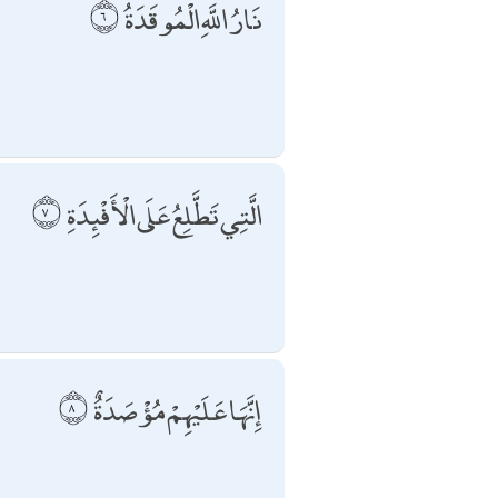
نَارُ اللَّهِ الْمُوقَدَةُ
الَّتِي تَطَّلِعُ عَلَى الْأَفْئِدَةِ
إِنَّهَا عَلَيْهِمْ مُؤْصَدَةٌ