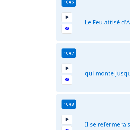
104:6
Le Feu attisé d'A
104:7
qui monte jusqu
104:8
Il se refermera 