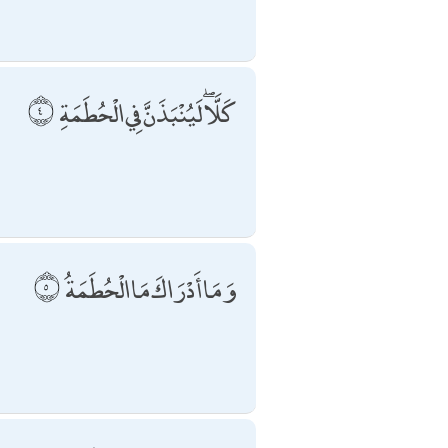
كَلَّا ۖ لَيُنْبَذَنَّ فِي الْحُطَمَةِ
وَمَا أَدْرَاكَ مَا الْحُطَمَةُ