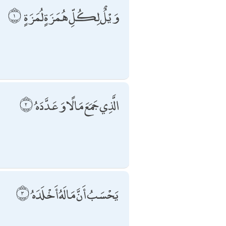
وَيْلٌ لِكُلِّ هُمَزَةٍ لُمَزَةٍ
الَّذِي جَمَعَ مَالًا وَعَدَّدَهُ
يَحْسَبُ أَنَّ مَالَهُ أَخْلَدَهُ