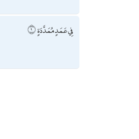
فِي عَمَدٍ مُمَدَّدَةٍ