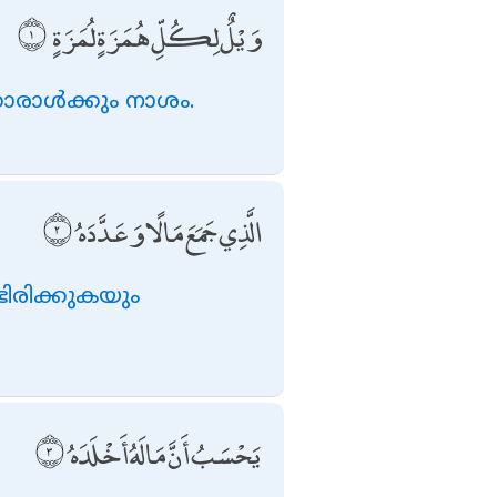
وَيْلٌ لِكُلِّ هُمَزَةٍ لُمَزَةٍ
ാള്‍ക്കും നാശം.
الَّذِي جَمَعَ مَالًا وَعَدَّدَهُ
ിരിക്കുകയും
يَحْسَبُ أَنَّ مَالَهُ أَخْلَدَهُ