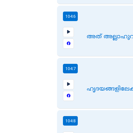
104:6
അത് അല്ലാഹുവിന്‍
104:7
ഹൃദയങ്ങളിലേക്
104:8