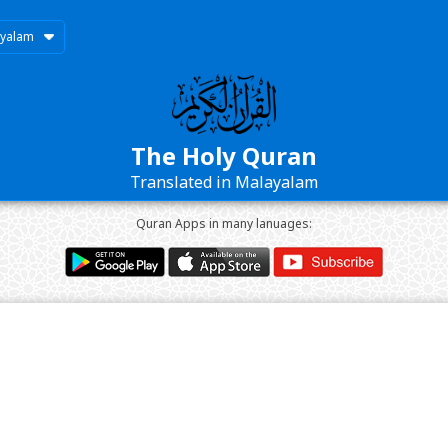
yalam
The Holy Quran
Translated in Malayalam
Quran Apps in many lanuages: