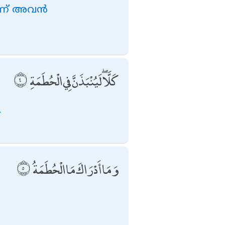
്ന് അവന്‍
كَلَّا ۖ لَيُنْبَذَنَّ فِي الْحُطَمَةِ
.
وَمَا أَدْرَاكَ مَا الْحُطَمَةُ