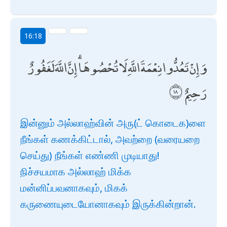
16:18
وَإِنْ تَعُدُّوا نِعْمَةَ اللَّهِ لَا تُحْصُوهَا ۗ إِنَّ اللَّهَ لَغَفُورٌ
رَحِيمٌ
இன்னும் அல்லாஹ்வின் அரு(ட் கொடைக)ளை
நீங்கள் கணக்கிட்டால், அவற்றை (வரையறை
செய்து) நீங்கள் எண்ணி முடியாது!
நிச்சயமாக அல்லாஹ் மிக்க
மன்னிப்பவனாகவும், மிகக்
கருணையுடையோனாகவும் இருக்கின்றான்.