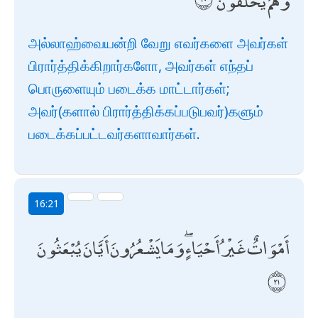
وَهُمْ يُخْلَقُونَ
அல்லாஹ்வையன்றி வேறு எவர்களை அவர்கள்
பிரார்த்திக்கிறார்களோ, அவர்கள் எந்தப்
பொருளையும் படைக்க மாட்டார்கள்;
அவர்(களால் பிரார்த்திக்கப்படுபவர்)களும்
படைக்கப்பட்டவர்களாவார்கள்.
16:21
أَمْوَاتٌ غَيْرُ أَحْيَاءٍ ۖ وَمَا يَشْعُرُونَ أَيَّانَ يُبْعَثُونَ