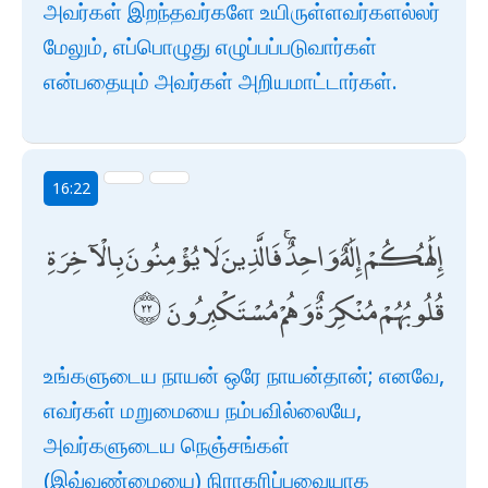
அவர்கள் இறந்தவர்களே உயிருள்ளவர்களல்லர்
மேலும், எப்பொழுது எழுப்பப்படுவார்கள்
என்பதையும் அவர்கள் அறியமாட்டார்கள்.
16:22
إِلَٰهُكُمْ إِلَٰهٌ وَاحِدٌ ۚ فَالَّذِينَ لَا يُؤْمِنُونَ بِالْآخِرَةِ
قُلُوبُهُمْ مُنْكِرَةٌ وَهُمْ مُسْتَكْبِرُونَ
உங்களுடைய நாயன் ஒரே நாயன்தான்; எனவே,
எவர்கள் மறுமையை நம்பவில்லையே,
அவர்களுடைய நெஞ்சங்கள்
(இவ்வுண்மையை) நிராகரிப்பவையாக