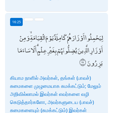
16:25
لِيَحْمِلُوا أَوْزَارَهُمْ كَامِلَةً يَوْمَ الْقِيَامَةِ ۙ وَمِنْ
أَوْزَارِ الَّذِينَ يُضِلُّونَهُمْ بِغَيْرِ عِلْمٍ ۗ أَلَا سَاءَ مَا
يَزِرُونَ
கியாம நாளில் அவர்கள், தங்கள் (பாவச்)
சுமைகளை முழுமையாக சுமக்கட்டும்; மேலும்
அறிவில்லாமல் இவர்கள் எவர்களை வழி
கெடுத்தார்களோ, அவர்களுடைய (பாவச்)
சுமைகளையும் (சுமக்கட்டும்) இவர்கள்