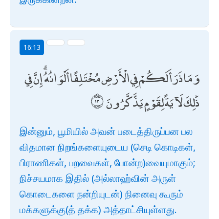
16:13
وَمَا ذَرَأَ لَكُمْ فِي الْأَرْضِ مُخْتَلِفًا أَلْوَانُهُ ۗ إِنَّ فِي
ذَٰلِكَ لَآيَةً لِقَوْمٍ يَذَّكَّرُونَ
இன்னும், பூமியில் அவன் படைத்திருப்பன பல
விதமான நிறங்களையுடைய (செடி கொடிகள்,
பிராணிகள், பறவைகள், போன்ற)வையுமாகும்;
நிச்சயமாக இதில் (அல்லாஹ்வின் அருள்
கொடைகளை நன்றியுடன்) நினைவு கூரும்
மக்களுக்கு(த் தக்க) அத்தாட்சியுள்ளது.