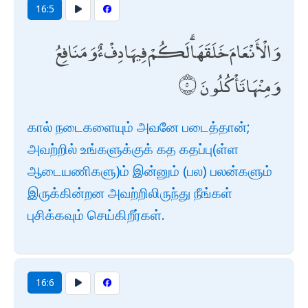
16:5
وَالْأَنْعَامَ خَلَقَهَا ۗ لَكُمْ فِيهَا دِفْءٌ وَمَنَافِعُ
وَمِنْهَا تَأْكُلُونَ
கால் நடைகளையும் அவனே படைத்தான்;
அவற்றில் உங்களுக்குக் கத கதப்பு(ள்ள
ஆடையணிகளு)ம் இன்னும் (பல) பலன்களும்
இருக்கின்றன அவற்றிலிருந்து நீங்கள்
புசிக்கவும் செய்கிறீர்கள்.
16:6