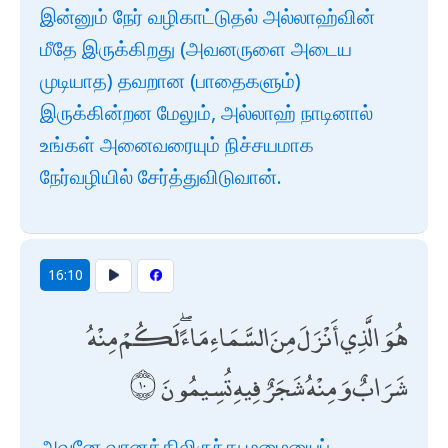
இன்னும் நேர் வழிகாட்டுதல் அல்லாஹ்வின்
மீதே இருக்கிறது (அவனருளை அடைய
முடியாத) தவறான (பாதைகளும்)
இருக்கின்றன மேலும், அல்லாஹ் நாடினால்
உங்கள் அனைவரையும் நிச்சயமாக
நேர்வழியில் சேர்த்துவிடுவான்.
16:10
هُوَ الَّذِي أَنْزَلَ مِنَ السَّمَاءِ مَاءً ۖ لَكُمْ مِنْهُ
شَرَابٌ وَمِنْهُ شَجَرٌ فِيهِ تُسِيمُونَ
அவனே வானத்திலிருந்து மழையைப்