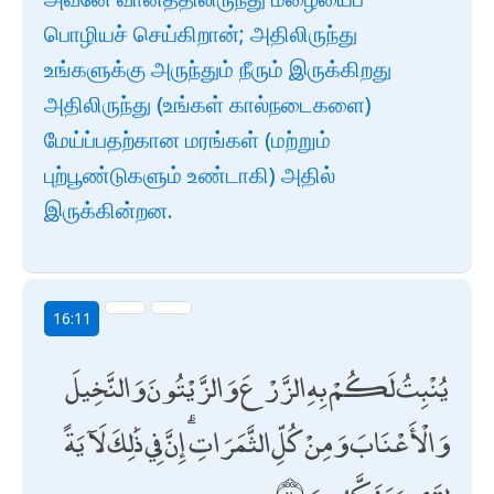
பொழியச் செய்கிறான்; அதிலிருந்து
உங்களுக்கு அருந்தும் நீரும் இருக்கிறது
அதிலிருந்து (உங்கள் கால்நடைகளை)
மேய்ப்பதற்கான மரங்கள் (மற்றும்
புற்பூண்டுகளும் உண்டாகி) அதில்
இருக்கின்றன.
16:11
يُنْبِتُ لَكُمْ بِهِ الزَّرْعَ وَالزَّيْتُونَ وَالنَّخِيلَ
وَالْأَعْنَابَ وَمِنْ كُلِّ الثَّمَرَاتِ ۗ إِنَّ فِي ذَٰلِكَ لَآيَةً