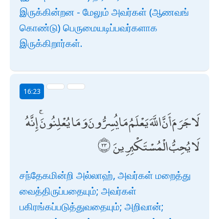
இருக்கின்றன - மேலும் அவர்கள் (ஆணவங்
கொண்டு) பெருமையடிப்பவர்களாக
இருக்கிறார்கள்.
16:23
لَا جَرَمَ أَنَّ اللَّهَ يَعْلَمُ مَا يُسِرُّونَ وَمَا يُعْلِنُونَ ۚ إِنَّهُ
لَا يُحِبُّ الْمُسْتَكْبِرِينَ
சந்தேகமின்றி அல்லாஹ், அவர்கள் மறைத்து
வைத்திருப்பதையும்; அவர்கள்
பகிரங்கப்படுத்துவதையும்; அறிவான்;