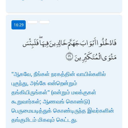
16:29
فَادْخُلُوا أَبْوَابَ جَهَنَّمَ خَالِدِينَ فِيهَا ۖ فَلَبِئْسَ
مَثْوَى الْمُتَكَبِّرِينَ
"ஆகவே, நீங்கள் நரகத்தின் வாயில்களில்
புகுந்து, அங்கே என்றென்றும்
தங்கியிருங்கள்" (என்றும் மலக்குகள்
கூறுவார்கள்; ஆணவங் கொண்டு)
பெருமையடித்துக் கொண்டிருந்த இவர்களின்
தங்குமிடம் மிகவும் கெட்டது.