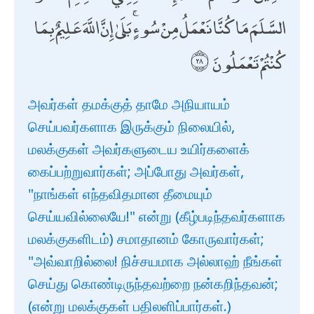
السَّلَمَ مَا كُنَّا نَعْمَلُ مِنْ سُوءٍ ۚ بَلَىٰ إِنَّ اللَّهَ عَلِيمٌ بِمَا
كُنْتُمْ تَعْمَلُونَ
அவர்கள் தமக்குத் தாமே அநியாயம்
செய்பவர்களாக இருக்கும் நிலையில்,
மலக்குகள் அவர்களுடைய உயிர்களைக்
கைப்பற்றுவார்கள்; அப்போது அவர்கள்,
"நாங்கள் எந்தவிதமான தீமையும்
செய்யவில்லையே!" என்று (கீழ்படிந்தவர்களாக
மலக்குகளிடம்) சமாதானம் கோருவார்கள்;
"அவ்வாறில்லை! நிச்சயமாக அல்லாஹ் நீங்கள்
செய்து கொண்டிருந்தவற்றை நன்கறிந்தவன்;
(என்று மலக்குகள் பதிலளிப்பார்கள்.)