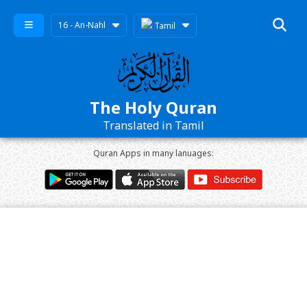
16 - An-Nahl
Tamil
The Holy Quran
Translated in Tamil
Quran Apps in many lanuages: