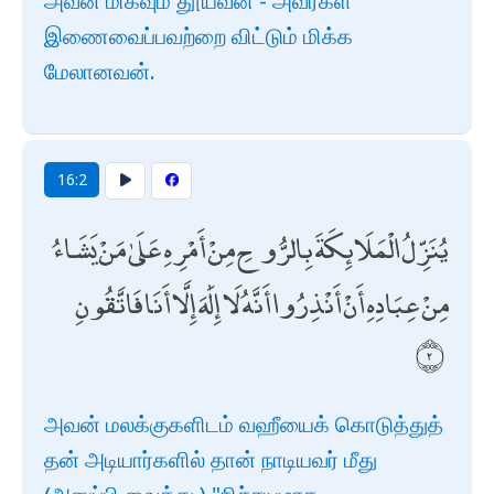
அவன் மிகவும் தூயவன் - அவர்கள்
இணைவைப்பவற்றை விட்டும் மிக்க
மேலானவன்.
16:2
يُنَزِّلُ الْمَلَائِكَةَ بِالرُّوحِ مِنْ أَمْرِهِ عَلَىٰ مَنْ يَشَاءُ
مِنْ عِبَادِهِ أَنْ أَنْذِرُوا أَنَّهُ لَا إِلَٰهَ إِلَّا أَنَا فَاتَّقُونِ
அவன் மலக்குகளிடம் வஹீயைக் கொடுத்துத்
தன் அடியார்களில் தான் நாடியவர் மீது