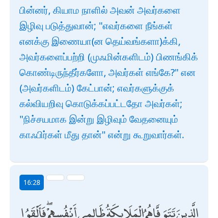
பின்னர், கியாம நாளில் அவன் அவர்களை
இழிவு படுத்துவான்; "எவர்களை நீங்கள்
எனக்கு இணையா(ன தெய்வங்களா)க்கி,
அவர்களைப்பற்றி (முஃமின்களிடம்) பிணங்கிக்
கொண்டிருந்தீர்களோ, அவர்கள் எங்கே?" என
(அவர்களிடம்) கேட்பான்; எவர்களுக்குக்
கல்வியறிவு கொடுக்கப்பட்டதோ அவர்கள்;
"நிச்சயமாக இன்று இழிவும் வேதனையும்
காஃபிர்கள் மீது தான்" என்று கூறுவார்கள்.
16:28
الَّذِينَ تَتَوَفَّاهُمُ الْمَلَائِكَةُ ظَالِمِي أَنْفُسِهِمْ ۖ فَأَلْقَوُا