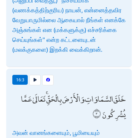
(அனுப்பி வைத்து,) "நிச்சயமாக
(வணக்கத்திற்குரிய) நாயன், என்னைத்தவிர
வேறுயாருமில்லை ஆகையால் நீங்கள் எனக்கே
அஞ்சுங்கள் என (மக்களுக்கு) எச்சரிக்கை
செய்யுங்கள்" என்ற கட்டளையுடன்
(மலக்குகளை) இறக்கி வைக்கிறான்.
16:3
خَلَقَ السَّمَاوَاتِ وَالْأَرْضَ بِالْحَقِّ ۚ تَعَالَىٰ عَمَّا
يُشْرِكُونَ
அவன் வானங்களையும், பூமியையும்