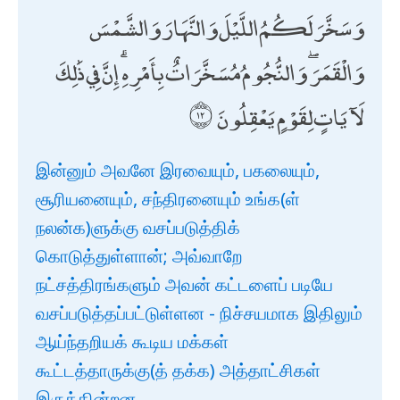
وَسَخَّرَ لَكُمُ اللَّيْلَ وَالنَّهَارَ وَالشَّمْسَ
وَالْقَمَرَ ۖ وَالنُّجُومُ مُسَخَّرَاتٌ بِأَمْرِهِ ۗ إِنَّ فِي ذَٰلِكَ
لَآيَاتٍ لِقَوْمٍ يَعْقِلُونَ
இன்னும் அவனே இரவையும், பகலையும்,
சூரியனையும், சந்திரனையும் உங்க(ள்
நலன்க)ளுக்கு வசப்படுத்திக்
கொடுத்துள்ளான்; அவ்வாறே
நட்சத்திரங்களும் அவன் கட்டளைப் படியே
வசப்படுத்தப்பட்டுள்ளன - நிச்சயமாக இதிலும்
ஆய்ந்தறியக் கூடிய மக்கள்
கூட்டத்தாருக்கு(த் தக்க) அத்தாட்சிகள்
இருக்கின்றன.