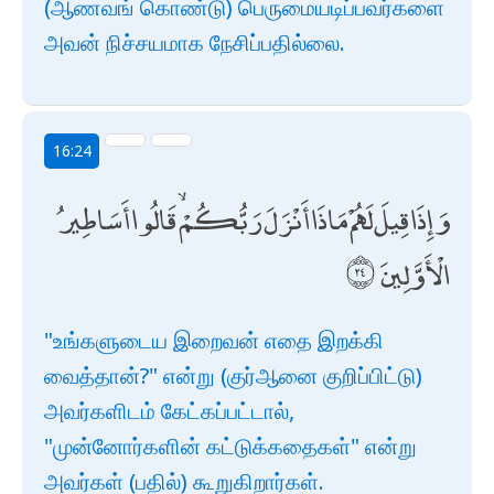
(ஆணவங் கொண்டு) பெருமையடிப்பவர்களை
அவன் நிச்சயமாக நேசிப்பதில்லை.
16:24
وَإِذَا قِيلَ لَهُمْ مَاذَا أَنْزَلَ رَبُّكُمْ ۙ قَالُوا أَسَاطِيرُ
الْأَوَّلِينَ
"உங்களுடைய இறைவன் எதை இறக்கி
வைத்தான்?" என்று (குர்ஆனை குறிப்பிட்டு)
அவர்களிடம் கேட்கப்பட்டால்,
"முன்னோர்களின் கட்டுக்கதைகள்" என்று
அவர்கள் (பதில்) கூறுகிறார்கள்.