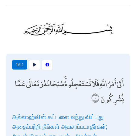
16:1
أَتَىٰ أَمْرُ اللَّهِ فَلَا تَسْتَعْجِلُوهُ ۚ سُبْحَانَهُ وَتَعَالَىٰ عَمَّا
يُشْرِكُونَ
அல்லாஹ்வின் கட்டளை வந்து விட்டது
அதைப்பற்றி நீங்கள் அவசரப்படாதீர்கள்;