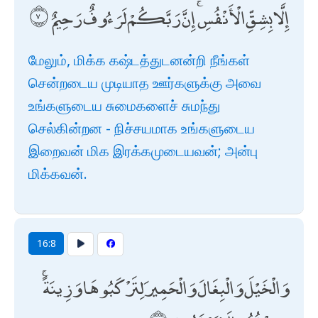
إِلَّا بِشِقِّ الْأَنْفُسِ ۚ إِنَّ رَبَّكُمْ لَرَءُوفٌ رَحِيمٌ
மேலும், மிக்க கஷ்டத்துடனன்றி நீங்கள்
சென்றடைய முடியாத ஊர்களுக்கு அவை
உங்களுடைய சுமைகளைச் சுமந்து
செல்கின்றன - நிச்சயமாக உங்களுடைய
இறைவன் மிக இரக்கமுடையவன்; அன்பு
மிக்கவன்.
16:8
وَالْخَيْلَ وَالْبِغَالَ وَالْحَمِيرَ لِتَرْكَبُوهَا وَزِينَةً ۚ