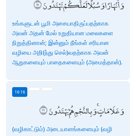
وَأَنْهَارًا وَسُبُلًا لَعَلَّكُمْ تَهْتَدُونَ
உங்களுடன் பூமி அசையாதிருப்பதற்காக
அவன் அதன் மேல் உறுதியான மலைகளை
நிறுத்தினான்; இன்னும் நீங்கள் சரியான
வழியை அறி(ந்து செல்)வதற்காக அவன்
ஆறுகளையும் பாதைகளையும் (அமைத்தான்).
16:16
وَعَلَامَاتٍ ۚ وَبِالنَّجْمِ هُمْ يَهْتَدُونَ
(வழிகாட்டும்) அடையாளங்களையும் (வழி