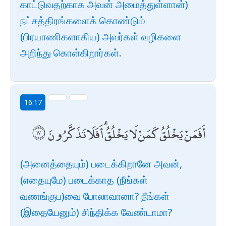
காட்டுவதற்காக அவன் அமைத்துள்ளான்)
நட்சத்திரங்களைக் கொண்டும்
(பிரயாணிகளாகிய) அவர்கள் வழிகளை
அறிந்து கொள்கிறார்கள்.
16:17
أَفَمَنْ يَخْلُقُ كَمَنْ لَا يَخْلُقُ ۗ أَفَلَا تَذَكَّرُونَ
(அனைத்தையும்) படைக்கிறானே அவன்,
(எதையுமே) படைக்காத (நீங்கள்
வணங்குப)வை போலாவானா? நீங்கள்
(இதையேனும்) சிந்திக்க வேண்டாமா?