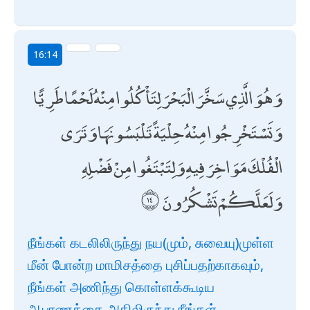
16:14
وَهُوَ الَّذِي سَخَّرَ الْبَحْرَ لِتَأْكُلُوا مِنْهُ لَحْمًا طَرِيًّا
وَتَسْتَخْرِجُوا مِنْهُ حِلْيَةً تَلْبَسُونَهَا وَتَرَى
الْفُلْكَ مَوَاخِرَ فِيهِ وَلِتَبْتَغُوا مِنْ فَضْلِهِ
وَلَعَلَّكُمْ تَشْكُرُونَ
நீங்கள் கடலிலிருந்து நய(மும், சுவையு)முள்ள
மீன் போன்ற மாமிசத்தை புசிப்பதற்காகவும்,
நீங்கள் அணிந்து கொள்ளக்கூடிய
ஆபரணத்தை அதிலிருந்து நீங்கள்