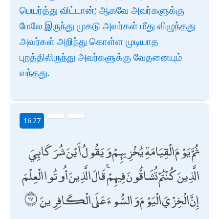
பெயர்த்து விட்டான்; ஆகவே அவர்களுக்கு
மேலே இருந்து முகடு அவர்கள் மீது விழுந்தது
அவர்கள் அறிந்து கொள்ள முடியாத
புறத்திலிருந்து அவர்களுக்கு வேதனையும்
வந்தது.
16:27
ثُمَّ يَوْمَ الْقِيَامَةِ يُخْزِيهِمْ وَيَقُولُ أَيْنَ شُرَكَائِيَ
الَّذِينَ كُنْتُمْ تُشَاقُّونَ فِيهِمْ ۚ قَالَ الَّذِينَ أُوتُوا الْعِلْمَ
إِنَّ الْخِزْيَ الْيَوْمَ وَالسُّوءَ عَلَى الْكَافِرِينَ