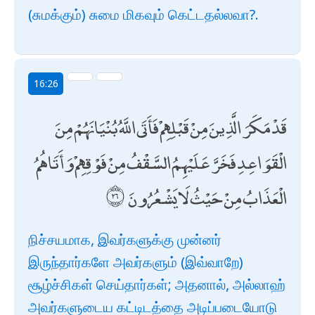
(சுமக்கும்) சுமை மிகவும் கெட்டதல்லவா?.
16:26
قَدْ مَكَرَ الَّذِينَ مِنْ قَبْلِهِمْ فَأَتَى اللَّهُ بُنْيَانَهُمْ مِنَ
الْقَوَاعِدِ فَخَرَّ عَلَيْهِمُ السَّقْفُ مِنْ فَوْقِهِمْ وَأَتَاهُمُ
الْعَذَابُ مِنْ حَيْثُ لَا يَشْعُرُونَ
நிச்சயமாக, இவர்களுக்கு முன்னர்
இருந்தார்களே அவர்களும் (இவ்வாறே)
சூழ்ச்சிகள் செய்தார்கள்; அதனால், அல்லாஹ்
அவர்களுடைய கட்டிடத்தை அடிப்படையோடு