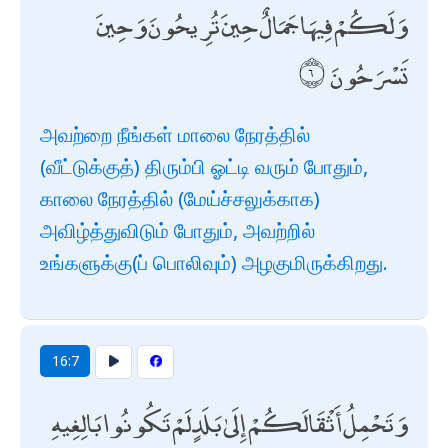
وَلَكُمْ فِيهَا جَمَالٌ حِينَ تُرِيحُونَ وَحِينَ
تَسْرَحُونَ
அவற்றை நீங்கள் மாலை நேரத்தில்
(வீட்டுக்குத்) திரும்பி ஓட்டி வரும் போதும்,
காலை நேரத்தில் (மேய்ச்சலுக்காக)
அவிழ்த்துவிடும் போதும், அவற்றில்
உங்களுக்கு(ப் பொலிவும்) அழகுமிருக்கிறது.
16:7
وَتَحْمِلُ أَثْقَالَكُمْ إِلَىٰ بَلَدٍ لَمْ تَكُونُوا بَالِغِيهِ