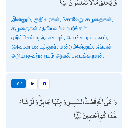
وَيَخْلُقُ مَا لَا تَعْلَمُونَ
இன்னும், குதிரைகள், கோவேறு கழுதைகள்,
கழுதைகள் ஆகியவற்றை நீங்கள்
ஏறிச்செல்வதற்காகவும், அலங்காரமாகவும்,
(அவனே படைத்துள்ளான்;) இன்னும், நீங்கள்
அறியாதவற்றையும் அவன் படைக்கிறான்.
16:9
وَعَلَى اللَّهِ قَصْدُ السَّبِيلِ وَمِنْهَا جَائِرٌ ۚ وَلَوْ شَاءَ
لَهَدَاكُمْ أَجْمَعِينَ