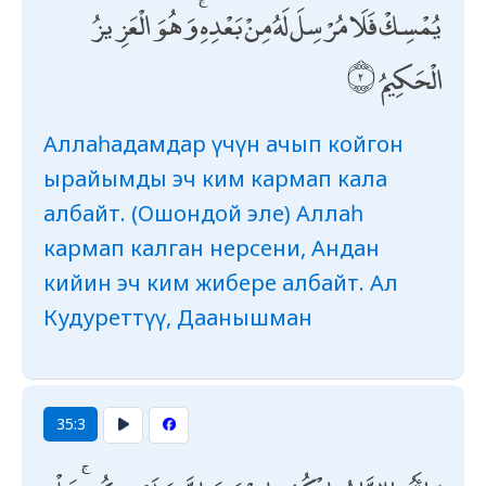
يُمْسِكْ فَلَا مُرْسِلَ لَهُ مِنْ بَعْدِهِ ۚ وَهُوَ الْعَزِيزُ
الْحَكِيمُ
Аллаһадамдар үчүн ачып койгон
ырайымды эч ким кармап кала
албайт. (Ошондой эле) Аллаһ
кармап калган нерсени, Андан
кийин эч ким жибере албайт. Ал
Кудуреттүү, Даанышман
35:3