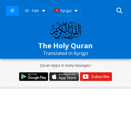
35 - Fatir
Kyrgyz
The Holy Quran
Translated in Kyrgyz
Quran Apps in many lanuages: