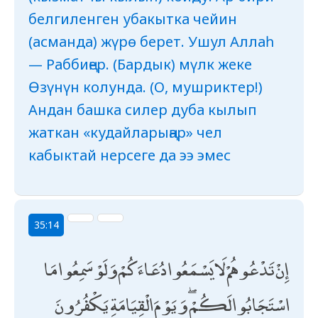
белгиленген убакытка чейин
(асманда) жүрө берет. Ушул Аллаһ
— Раббиңер. (Бардык) мүлк жеке
Өзүнүн колунда. (О, мушриктер!)
Андан башка силер дуба кылып
жаткан «кудайларыңар» чел
кабыктай нерсеге да ээ эмес
35:14
إِنْ تَدْعُوهُمْ لَا يَسْمَعُوا دُعَاءَكُمْ وَلَوْ سَمِعُوا مَا
اسْتَجَابُوا لَكُمْ ۖ وَيَوْمَ الْقِيَامَةِ يَكْفُرُونَ