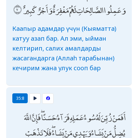
وَعَمِلُوا الصَّالِحَاتِ لَهُمْ مَغْفِرَةٌ وَأَجْرٌ كَبِيرٌ
Каапыр адамдар үчүн (Кыяматта)
катуу азап бар. Ал эми, ыйман
келтирип, салих амалдарды
жасагандарга (Аллаһ тарабынан)
кечирим жана улук сооп бар
35:8
أَفَمَنْ زُيِّنَ لَهُ سُوءُ عَمَلِهِ فَرَآهُ حَسَنًا ۖ فَإِنَّ اللَّهَ
يُضِلُّ مَنْ يَشَاءُ وَيَهْدِي مَنْ يَشَاءُ ۖ فَلَا تَذْهَبْ