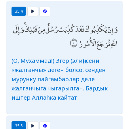
35:4
وَإِنْ يُكَذِّبُوكَ فَقَدْ كُذِّبَتْ رُسُلٌ مِنْ قَبْلِكَ ۚ وَإِلَى
اللَّهِ تُرْجَعُ الْأُمُورُ
(О, Мухаммад!) Эгер (элиң) сени
«жалганчы» деген болсо, сенден
мурунку пайгамбарлар деле
жалганчыга чыгарылган. Бардык
иштер Аллаһка кайтат
35:5