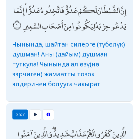
إِنَّ الشَّيْطَانَ لَكُمْ عَدُوٌّ فَاتَّخِذُوهُ عَدُوًّا ۚ إِنَّمَا
يَدْعُو حِزْبَهُ لِيَكُونُوا مِنْ أَصْحَابِ السَّعِيرِ
Чынында, шайтан силерге (түбөлүк)
душман! Аны (дайым) душман
туткула! Чынында ал өзү(нө
ээрчиген) жамаатты тозок
элдеринен болууга чакырат
35:7
الَّذِينَ كَفَرُوا لَهُمْ عَذَابٌ شَدِيدٌ ۖ وَالَّذِينَ آمَنُوا