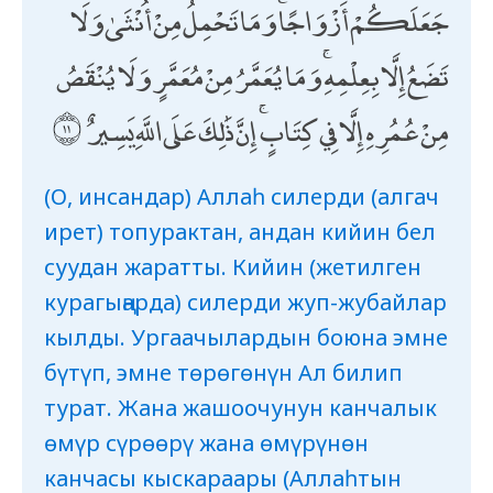
جَعَلَكُمْ أَزْوَاجًا ۚ وَمَا تَحْمِلُ مِنْ أُنْثَىٰ وَلَا
تَضَعُ إِلَّا بِعِلْمِهِ ۚ وَمَا يُعَمَّرُ مِنْ مُعَمَّرٍ وَلَا يُنْقَصُ
مِنْ عُمُرِهِ إِلَّا فِي كِتَابٍ ۚ إِنَّ ذَٰلِكَ عَلَى اللَّهِ يَسِيرٌ
(О, инсандар) Аллаһ силерди (алгач
ирет) топурактан, андан кийин бел
суудан жаратты. Кийин (жетилген
курагыңарда) силерди жуп-жубайлар
кылды. Ургаачылардын боюна эмне
бүтүп, эмне төрөгөнүн Ал билип
турат. Жана жашоочунун канчалык
өмүр сүрөөрү жана өмүрүнөн
канчасы кыскараары (Аллаһтын