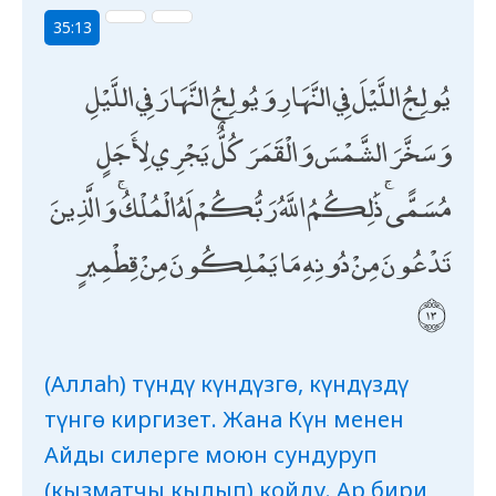
35:13
يُولِجُ اللَّيْلَ فِي النَّهَارِ وَيُولِجُ النَّهَارَ فِي اللَّيْلِ
وَسَخَّرَ الشَّمْسَ وَالْقَمَرَ كُلٌّ يَجْرِي لِأَجَلٍ
مُسَمًّى ۚ ذَٰلِكُمُ اللَّهُ رَبُّكُمْ لَهُ الْمُلْكُ ۚ وَالَّذِينَ
تَدْعُونَ مِنْ دُونِهِ مَا يَمْلِكُونَ مِنْ قِطْمِيرٍ
(Аллаһ) түндү күндүзгө, күндүздү
түнгө киргизет. Жана Күн менен
Айды силерге моюн сундуруп
(кызматчы кылып) койду. Ар бири