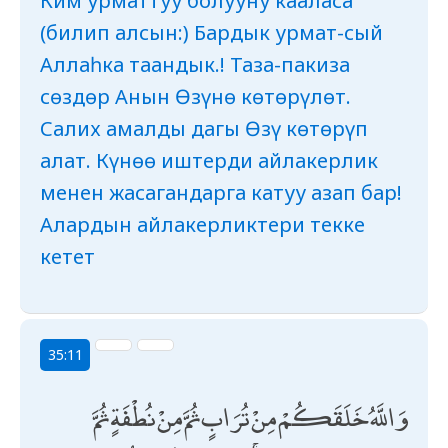
Ким урматтуу болууну кааласа
(билип алсын:) Бардык урмат-сый
Аллаһка таандык.! Таза-пакиза
сөздөр Анын Өзүнө көтөрүлөт.
Салих амалды дагы Өзү көтөрүп
алат. Күнөө иштерди айлакерлик
менен жасагандарга катуу азап бар!
Алардын айлакерликтери текке
кетет
35:11
وَاللَّهُ خَلَقَكُمْ مِنْ تُرَابٍ ثُمَّ مِنْ نُطْفَةٍ ثُمَّ