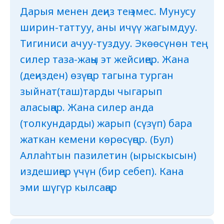
Дарыя менен деңиз тең эмес. Мунусу
ширин-таттуу, аны ичүү жагымдуу.
Тигиниси ачуу-туздуу. Экөөсүнөн тең
силер таза-жаңы эт жейсиңер. Жана
(деңизден) өзүңөр тагына турган
зыйнат(таш)тарды чыгарып
аласыңар. Жана силер анда
(толкундарды) жарып (сүзүп) бара
жаткан кемени көрөсүңөр. (Бул)
Аллаһтын пазилетин (ырыскысын)
издешиңер үчүн (бир себеп). Кана
эми шүгүр кылсаңар