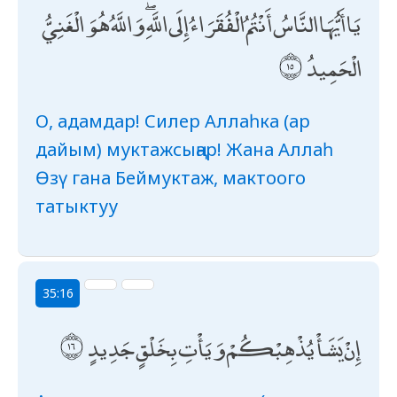
يَا أَيُّهَا النَّاسُ أَنْتُمُ الْفُقَرَاءُ إِلَى اللَّهِ ۖ وَاللَّهُ هُوَ الْغَنِيُّ
الْحَمِيدُ
О, адамдар! Силер Аллаһка (ар
дайым) муктажсыңар! Жана Аллаһ
Өзү гана Беймуктаж, мактоого
татыктуу
35:16
إِنْ يَشَأْ يُذْهِبْكُمْ وَيَأْتِ بِخَلْقٍ جَدِيدٍ