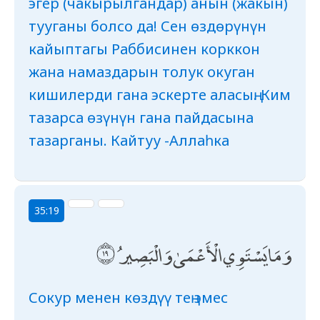
эгер (чакырылгандар) анын (жакын)
тууганы болсо да! Сен өздөрүнүн
кайыптагы Раббисинен корккон
жана намаздарын толук окуган
кишилерди гана эскерте аласың. Ким
тазарса өзүнүн гана пайдасына
тазарганы. Кайтуу -Аллаһка
35:19
وَمَا يَسْتَوِي الْأَعْمَىٰ وَالْبَصِيرُ
Сокур менен көздүү тең эмес