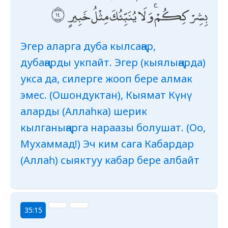
بِشِرْكِكُمْ ۚ وَلَا يُنَبِّئُكَ مِثْلُ خَبِيرٍ
Эгер аларга дуба кылсаңар,
дубаңарды укпайт. Эгер (кыялыңарда)
укса да, силерге жооп бере алмак
эмес. (Ошондуктан), Кыямат Күнү
аларды (Аллаһка) шерик
кылганыңарга нараазы болушат. (Оо,
Мухаммад!) Эч ким сага Кабардар
(Аллаһ) сыяктуу кабар бере албайт
35:15