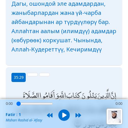
Дагы, ошондой эле адамдардан,
жаныбарлардан жана үй-чарба
айбандарынан ар түрдүүлөрү бар.
Аллаһтан аалым (илимдүү) адамдар
(көбүрөөк) коркушат. Чынында,
Аллаһ-Кудереттүү, Кечиримдүү
35:29
إِنَّ الَّذِينَ يَتْلُونَ كِتَابَ اللَّهِ وَأَقَامُوا الصَّلَاةَ
0:00
0:00
وَأَنْفَقُوا مِمَّا رَزَقْنَاهُمْ سِرًّا وَعَلَانِيَةً يَرْجُونَ
Fatir : 1
تِجَارَةً لَنْ تَبُورَ
Mishari Rashid al-`Afasy