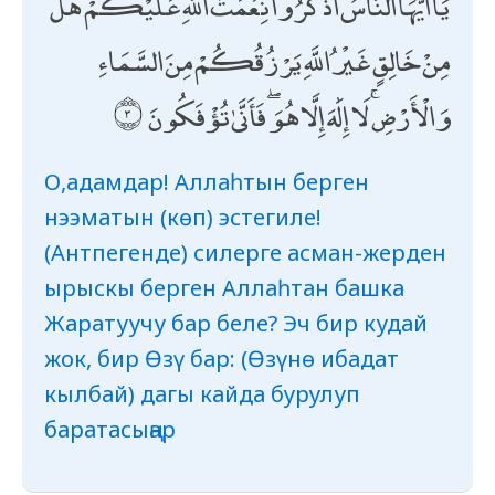
يَا أَيُّهَا النَّاسُ اذْكُرُوا نِعْمَتَ اللَّهِ عَلَيْكُمْ ۚ هَلْ
مِنْ خَالِقٍ غَيْرُ اللَّهِ يَرْزُقُكُمْ مِنَ السَّمَاءِ
وَالْأَرْضِ ۚ لَا إِلَٰهَ إِلَّا هُوَ ۖ فَأَنَّىٰ تُؤْفَكُونَ
О,адамдар! Аллаһтын берген
нээматын (көп) эстегиле!
(Антпегенде) силерге асман-жерден
ырыскы берген Аллаһтан башка
Жаратуучу бар беле? Эч бир кудай
жок, бир Өзү бар: (Өзүнө ибадат
кылбай) дагы кайда бурулуп
баратасыңар