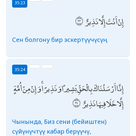
35:23
إِنْ أَنْتَ إِلَّا نَذِيرٌ
Сен болгону бир эскертүүчүсүң
35:24
إِنَّا أَرْسَلْنَاكَ بِالْحَقِّ بَشِيرًا وَنَذِيرًا ۚ وَإِنْ مِنْ أُمَّةٍ
إِلَّا خَلَا فِيهَا نَذِيرٌ
Чынында, Биз сени (бейиштен)
сүйүнүчтүү кабар берүүчү,