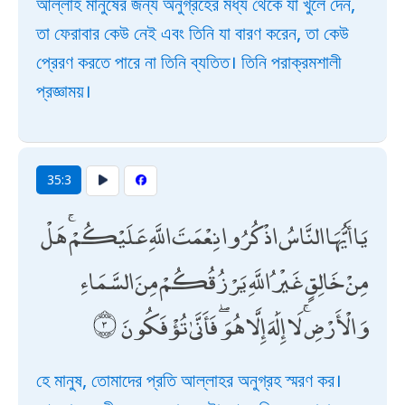
আল্লাহ মানুষের জন্য অনুগ্রহের মধ্য থেকে যা খুলে দেন,
তা ফেরাবার কেউ নেই এবং তিনি যা বারণ করেন, তা কেউ
প্রেরণ করতে পারে না তিনি ব্যতিত। তিনি পরাক্রমশালী
প্রজ্ঞাময়।
35:3
يَا أَيُّهَا النَّاسُ اذْكُرُوا نِعْمَتَ اللَّهِ عَلَيْكُمْ ۚ هَلْ
مِنْ خَالِقٍ غَيْرُ اللَّهِ يَرْزُقُكُمْ مِنَ السَّمَاءِ
وَالْأَرْضِ ۚ لَا إِلَٰهَ إِلَّا هُوَ ۖ فَأَنَّىٰ تُؤْفَكُونَ
হে মানুষ, তোমাদের প্রতি আল্লাহর অনুগ্রহ স্মরণ কর।