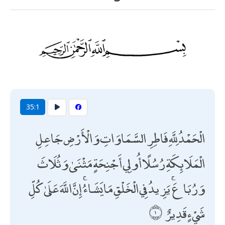
35:1
الْحَمْدُ لِلَّهِ فَاطِرِ السَّمَاوَاتِ وَالْأَرْضِ جَاعِلِ
الْمَلَائِكَةِ رُسُلًا أُولِي أَجْنِحَةٍ مَثْنَىٰ وَثُلَاثَ
وَرُبَاعَ ۚ يَزِيدُ فِي الْخَلْقِ مَا يَشَاءُ ۚ إِنَّ اللَّهَ عَلَىٰ كُلِّ
شَيْءٍ قَدِيرٌ