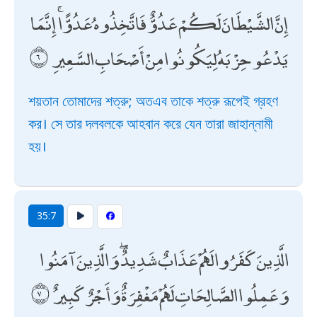
إِنَّ الشَّيْطَانَ لَكُمْ عَدُوٌّ فَاتَّخِذُوهُ عَدُوًّا ۚ إِنَّمَا
يَدْعُو حِزْبَهُ لِيَكُونُوا مِنْ أَصْحَابِ السَّعِيرِ
শয়তান তোমাদের শত্রু; অতএব তাকে শত্রু রূপেই গ্রহণ
কর। সে তার দলবলকে আহবান করে যেন তারা জাহান্নামী
হয়।
35:7
الَّذِينَ كَفَرُوا لَهُمْ عَذَابٌ شَدِيدٌ ۖ وَالَّذِينَ آمَنُوا
وَعَمِلُوا الصَّالِحَاتِ لَهُمْ مَغْفِرَةٌ وَأَجْرٌ كَبِيرٌ