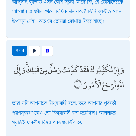
আল্লাহ ব্যতীত এমন কোন স্রষ্টা আছে কি, যে তোমাদেরকে
আসমান ও যমীন থেকে রিযিক দান করে? তিনি ব্যতীত কোন
উপাস্য নেই। অতএব তোমরা কোথায় ফিরে যাচ্ছ?
35:4
وَإِنْ يُكَذِّبُوكَ فَقَدْ كُذِّبَتْ رُسُلٌ مِنْ قَبْلِكَ ۚ وَإِلَى
اللَّهِ تُرْجَعُ الْأُمُورُ
তারা যদি আপনাকে মিথ্যাবাদী বলে, তবে আপনার পূর্ববর্তী
পয়গম্বরগণকেও তো মিথ্যাবাদী বলা হয়েছিল। আল্লাহর
প্রতিই যাবতীয় বিষয় প্রত্যাবর্তিত হয়।