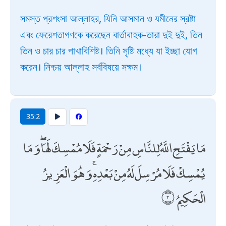
সমস্ত প্রশংসা আল্লাহর, যিনি আসমান ও যমীনের স্রষ্টা
এবং ফেরেশতাগণকে করেছেন বার্তাবাহক-তারা দুই দুই, তিন
তিন ও চার চার পাখাবিশিষ্ট। তিনি সৃষ্টি মধ্যে যা ইচ্ছা যোগ
করেন। নিশ্চয় আল্লাহ সর্ববিষয়ে সক্ষম।
35:2
مَا يَفْتَحِ اللَّهُ لِلنَّاسِ مِنْ رَحْمَةٍ فَلَا مُمْسِكَ لَهَا ۖ وَمَا
يُمْسِكْ فَلَا مُرْسِلَ لَهُ مِنْ بَعْدِهِ ۚ وَهُوَ الْعَزِيزُ
الْحَكِيمُ