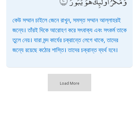
وَمَكْرُ أُولَٰئِكَ هُوَ يَبُورُ
কেউ সম্মান চাইলে জেনে রাখুন, সমস্ত সম্মান আল্লাহরই
জন্যে। তাঁরই দিকে আরোহণ করে সৎবাক্য এবং সৎকর্ম তাকে
তুলে নেয়। যারা মন্দ কার্যের চক্রান্তে লেগে থাকে, তাদের
জন্যে রয়েছে কঠোর শাস্তি। তাদের চক্রান্ত ব্যর্থ হবে।
Load More