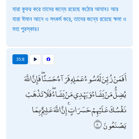
যারা কুফর করে তাদের জন্যে রয়েছে কঠোর আযাব। আর
যারা ঈমান আনে ও সৎকর্ম করে, তাদের জন্যে রয়েছে ক্ষমা ও
মহা পুরস্কার।
35:8
أَفَمَنْ زُيِّنَ لَهُ سُوءُ عَمَلِهِ فَرَآهُ حَسَنًا ۖ فَإِنَّ اللَّهَ
يُضِلُّ مَنْ يَشَاءُ وَيَهْدِي مَنْ يَشَاءُ ۖ فَلَا تَذْهَبْ
نَفْسُكَ عَلَيْهِمْ حَسَرَاتٍ ۚ إِنَّ اللَّهَ عَلِيمٌ بِمَا
يَصْنَعُونَ