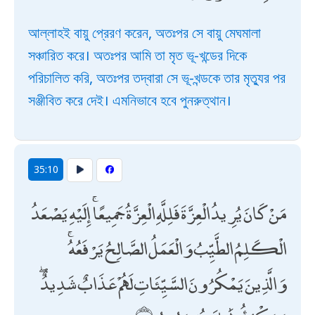
আল্লাহই বায়ু প্রেরণ করেন, অতঃপর সে বায়ু মেঘমালা
সঞ্চারিত করে। অতঃপর আমি তা মৃত ভূ-খন্ডের দিকে
পরিচালিত করি, অতঃপর তদ্বারা সে ভূ-খন্ডকে তার মৃত্যুর পর
সঞ্জীবিত করে দেই। এমনিভাবে হবে পুনরুত্থান।
35:10
مَنْ كَانَ يُرِيدُ الْعِزَّةَ فَلِلَّهِ الْعِزَّةُ جَمِيعًا ۚ إِلَيْهِ يَصْعَدُ
الْكَلِمُ الطَّيِّبُ وَالْعَمَلُ الصَّالِحُ يَرْفَعُهُ ۚ
وَالَّذِينَ يَمْكُرُونَ السَّيِّئَاتِ لَهُمْ عَذَابٌ شَدِيدٌ ۖ