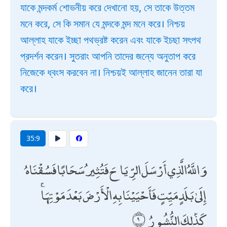
যাকে মন্দকর্ম শোভনীয় করে দেখানো হয়, সে তাকে উত্তম
মনে করে, সে কি সমান যে মন্দকে মন্দ মনে করে। নিশ্চয়
আল্লাহ যাকে ইচ্ছা পথভ্রষ্ট করেন এবং যাকে ইচছা সৎপথ
প্রদর্শন করেন। সুতরাং আপনি তাদের জন্যে অনুতাপ করে
নিজেকে ধ্বংস করবেন না। নিশ্চয়ই আল্লাহ জানেন তারা যা
করে।
35:9
وَاللَّهُ الَّذِي أَرْسَلَ الرِّيَاحَ فَتُثِيرُ سَحَابًا فَسُقْنَاهُ
إِلَىٰ بَلَدٍ مَيِّتٍ فَأَحْيَيْنَا بِهِ الْأَرْضَ بَعْدَ مَوْتِهَا ۚ
كَذَٰلِكَ النُّشُورُ