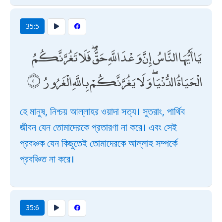
35:5
يَا أَيُّهَا النَّاسُ إِنَّ وَعْدَ اللَّهِ حَقٌّ ۖ فَلَا تَغُرَّنَّكُمُ
الْحَيَاةُ الدُّنْيَا ۖ وَلَا يَغُرَّنَّكُمْ بِاللَّهِ الْغَرُورُ
হে মানুষ, নিশ্চয় আল্লাহর ওয়াদা সত্য। সুতরাং, পার্থিব
জীবন যেন তোমাদেরকে প্রতারণা না করে। এবং সেই
প্রবঞ্চক যেন কিছুতেই তোমাদেরকে আল্লাহ সম্পর্কে
প্রবঞ্চিত না করে।
35:6