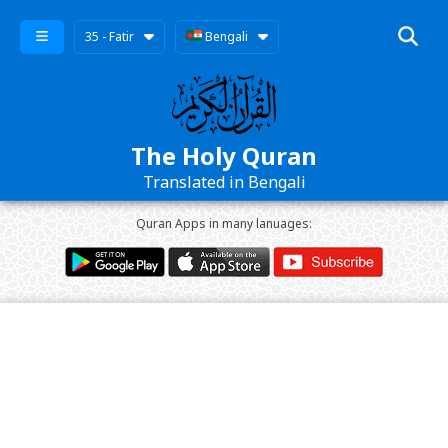
35 - Fatir
Bengali
The Holy Quran
Translated in Bengali
Quran Apps in many lanuages: