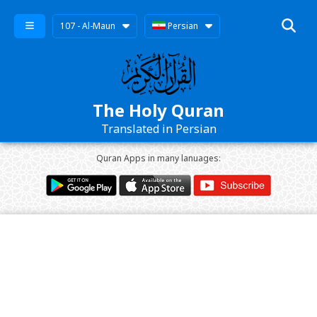
107 - Al-Maun
Persian
The Holy Quran
Translated in Persian
Quran Apps in many lanuages: