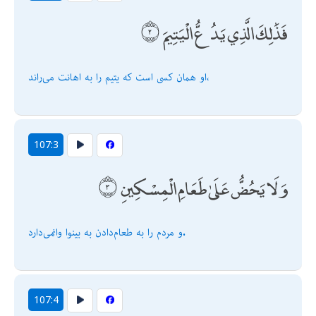
فَذَٰلِكَ الَّذِي يَدُعُّ الْيَتِيمَ
او همان كسى است كه يتيم را به اهانت مى‌راند،
107:3
وَلَا يَحُضُّ عَلَىٰ طَعَامِ الْمِسْكِينِ
و مردم را به طعام‌دادن به بينوا وانمى‌دارد.
107:4