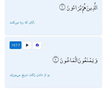
الَّذِينَ هُمْ يُرَاءُونَ
آنان كه ريا مى‌كنند،
107:7
وَيَمْنَعُونَ الْمَاعُونَ
و از دادن زكات دريغ مى‌ورزند.