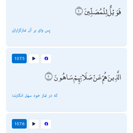
فَوَيْلٌ لِلْمُصَلِّينَ
107:5
الَّذِينَ هُمْ عَنْ صَلَاتِهِمْ سَاهُونَ
كه در نماز خود سهل انگارند؛
107:6