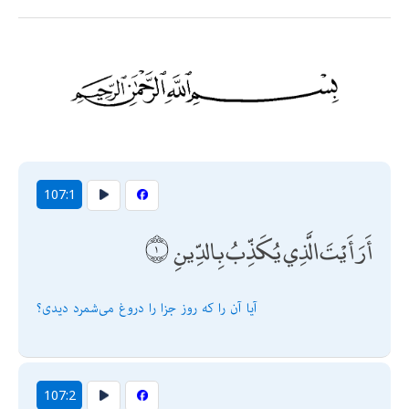
107:1
أَرَأَيْتَ الَّذِي يُكَذِّبُ بِالدِّينِ
آيا آن را كه روز جزا را دروغ مى‌شمرد ديدى؟
107:2