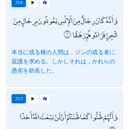
72:6
وَأَنَّهُ كَانَ رِجَالٌ مِنَ الْإِنْسِ يَعُوذُونَ بِرِجَالٍ مِنَ
الْجِنِّ فَزَادُوهُمْ رَهَقًا
本当に或る種の人間は，ジンの或る者に
庇護を求める。しかしそれは，かれらの
愚劣を助長した。
72:7
وَأَنَّهُمْ ظَنُّوا كَمَا ظَنَنْتُمْ أَنْ لَنْ يَبْعَثَ اللَّهُ أَحَدًا