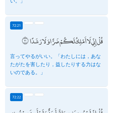
い。」
72:21
قُلْ إِنِّي لَا أَمْلِكُ لَكُمْ ضَرًّا وَلَا رَشَدًا
言ってやるがいい。「わたしには，あな
たがたを害したり，益したりする力はな
いのである。」
72:22
قُلْ إِنِّي لَنْ يُجِيرَنِي مِنَ اللَّهِ أَحَدٌ وَلَنْ أَجِدَ مِنْ دُونِهِ