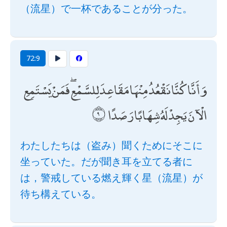
（流星）で一杯であることが分った。
72:9
وَأَنَّا كُنَّا نَقْعُدُ مِنْهَا مَقَاعِدَ لِلسَّمْعِ ۖ فَمَنْ يَسْتَمِعِ
الْآنَ يَجِدْ لَهُ شِهَابًا رَصَدًا
わたしたちは（盗み）聞くためにそこに
坐っていた。だが聞き耳を立てる者に
は，警戒している燃え輝く星（流星）が
待ち構えている。