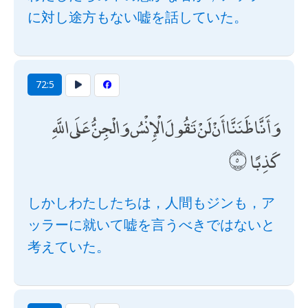
に対し途方もない嘘を話していた。
72:5
وَأَنَّا ظَنَنَّا أَنْ لَنْ تَقُولَ الْإِنْسُ وَالْجِنُّ عَلَى اللَّهِ
كَذِبًا
しかしわたしたちは，人間もジンも，ア
ッラーに就いて嘘を言うべきではないと
考えていた。