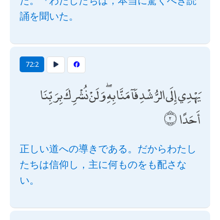
た。『わたしたちは，本当に驚くべき読
誦を聞いた。
72:2
يَهْدِي إِلَى الرُّشْدِ فَآمَنَّا بِهِ ۖ وَلَنْ نُشْرِكَ بِرَبِّنَا
أَحَدًا
正しい道への導きである。だからわたし
たちは信仰し，主に何ものをも配さな
い。