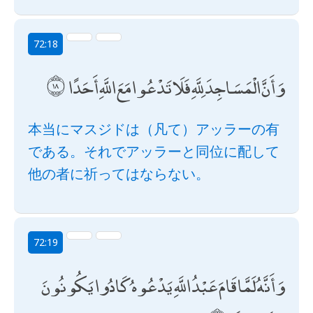
72:18
وَأَنَّ الْمَسَاجِدَ لِلَّهِ فَلَا تَدْعُوا مَعَ اللَّهِ أَحَدًا
本当にマスジドは（凡て）アッラーの有
である。それでアッラーと同位に配して
他の者に祈ってはならない。
72:19
وَأَنَّهُ لَمَّا قَامَ عَبْدُ اللَّهِ يَدْعُوهُ كَادُوا يَكُونُونَ