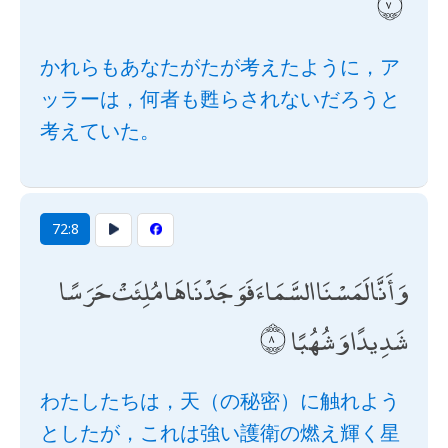
かれらもあなたがたが考えたように，ア
ッラーは，何者も甦らされないだろうと
考えていた。
72:8
وَأَنَّا لَمَسْنَا السَّمَاءَ فَوَجَدْنَاهَا مُلِئَتْ حَرَسًا
شَدِيدًا وَشُهُبًا
わたしたちは，天（の秘密）に触れよう
としたが，これは強い護衛の燃え輝く星