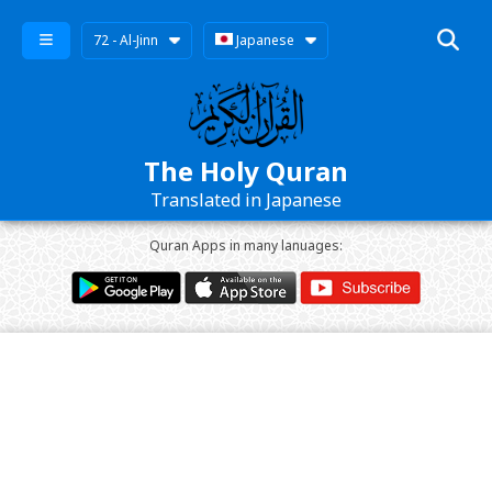
72 - Al-Jinn
Japanese
The Holy Quran
Translated in Japanese
Quran Apps in many lanuages: