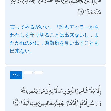
مُلْتَحَدًا
言ってやるがいい。「誰もアッラーから
わたしを守り切ることは出来ないし，ま
たかれの外に，避難所を見い出すことも
出来ない。
72:23
إِلَّا بَلَاغًا مِنَ اللَّهِ وَرِسَالَاتِهِ ۚ وَمَنْ يَعْصِ اللَّهَ
وَرَسُولَهُ فَإِنَّ لَهُ نَارَ جَهَنَّمَ خَالِدِينَ فِيهَا أَبَدًا