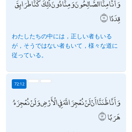
وَأَنَّا مِنَّا الصَّالِحُونَ وَمِنَّا دُونَ ذَٰلِكَ ۖ كُنَّا طَرَائِقَ
قِدَدًا
わたしたちの中には，正しい者もいる
が，そうではない者もいて，様々な道に
従っている。
72:12
وَأَنَّا ظَنَنَّا أَنْ لَنْ نُعْجِزَ اللَّهَ فِي الْأَرْضِ وَلَنْ نُعْجِزَهُ
هَرَبًا