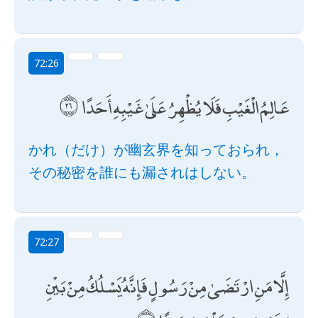
72:26
عَالِمُ الْغَيْبِ فَلَا يُظْهِرُ عَلَىٰ غَيْبِهِ أَحَدًا
かれ（だけ）が幽玄界を知っておられ，
その秘密を誰にも漏されはしない。
72:27
إِلَّا مَنِ ارْتَضَىٰ مِنْ رَسُولٍ فَإِنَّهُ يَسْلُكُ مِنْ بَيْنِ