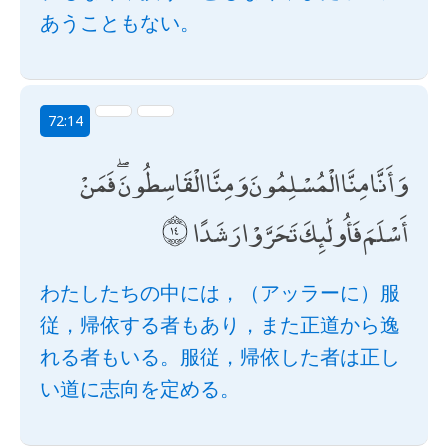
あうこともない。
72:14
وَأَنَّا مِنَّا الْمُسْلِمُونَ وَمِنَّا الْقَاسِطُونَ ۖ فَمَنْ
أَسْلَمَ فَأُولَٰئِكَ تَحَرَّوْا رَشَدًا
わたしたちの中には，（アッラーに）服
従，帰依する者もあり，また正道から逸
れる者もいる。服従，帰依した者は正し
い道に志向を定める。