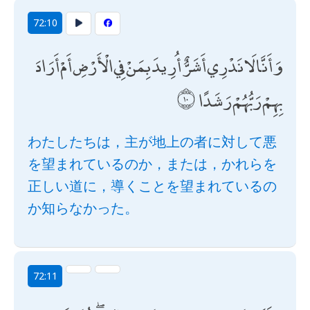
72:10
وَأَنَّا لَا نَدْرِي أَشَرٌّ أُرِيدَ بِمَنْ فِي الْأَرْضِ أَمْ أَرَادَ
بِهِمْ رَبُّهُمْ رَشَدًا
わたしたちは，主が地上の者に対して悪
を望まれているのか，または，かれらを
正しい道に，導くことを望まれているの
か知らなかった。
72:11