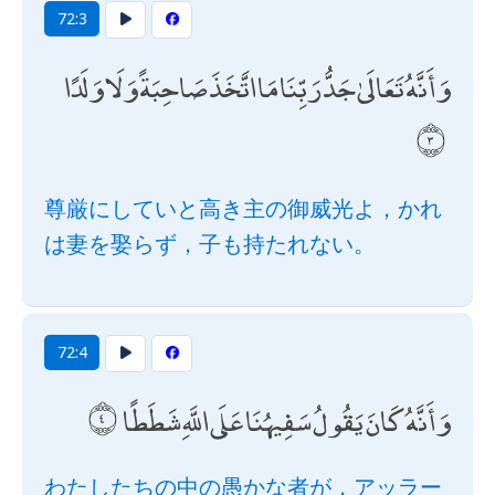
72:3
وَأَنَّهُ تَعَالَىٰ جَدُّ رَبِّنَا مَا اتَّخَذَ صَاحِبَةً وَلَا وَلَدًا
尊厳にしていと高き主の御威光よ，かれ
は妻を娶らず，子も持たれない。
72:4
وَأَنَّهُ كَانَ يَقُولُ سَفِيهُنَا عَلَى اللَّهِ شَطَطًا
わたしたちの中の愚かな者が，アッラー