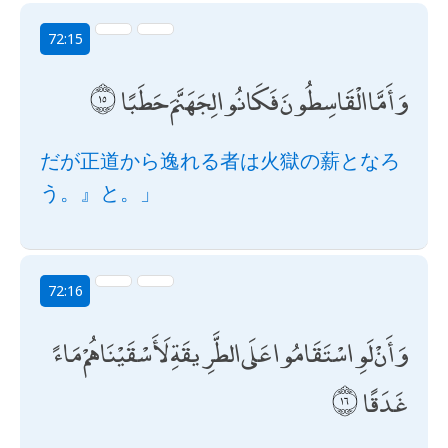
72:15
وَأَمَّا الْقَاسِطُونَ فَكَانُوا لِجَهَنَّمَ حَطَبًا
だが正道から逸れる者は火獄の薪となろ
う。』と。」
72:16
وَأَنْ لَوِ اسْتَقَامُوا عَلَى الطَّرِيقَةِ لَأَسْقَيْنَاهُمْ مَاءً
غَدَقًا