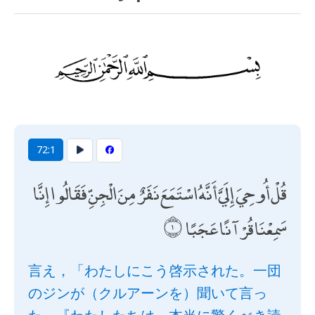
72:1
قُلْ أُوحِيَ إِلَيَّ أَنَّهُ اسْتَمَعَ نَفَرٌ مِنَ الْجِنِّ فَقَالُوا إِنَّا
سَمِعْنَا قُرْآنًا عَجَبًا
言え，「わたしにこう啓示された。一団
のジンが（クルアーンを）聞いて言っ