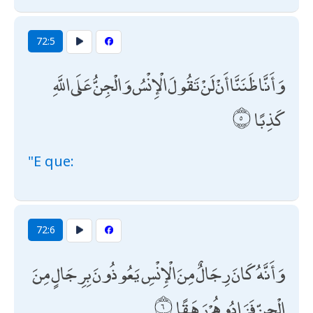
72:5
وَأَنَّا ظَنَنَّا أَنْ لَنْ تَقُولَ الْإِنْسُ وَالْجِنُّ عَلَى اللَّهِ
كَذِبًا
"E que:
72:6
وَأَنَّهُ كَانَ رِجَالٌ مِنَ الْإِنْسِ يَعُوذُونَ بِرِجَالٍ مِنَ
الْجِنِّ فَزَادُوهُمْ رَهَقًا