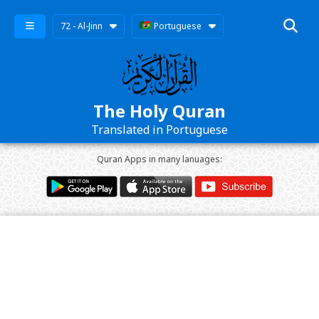
72 - Al-Jinn
Portuguese
The Holy Quran
Translated in Portuguese
Quran Apps in many lanuages: