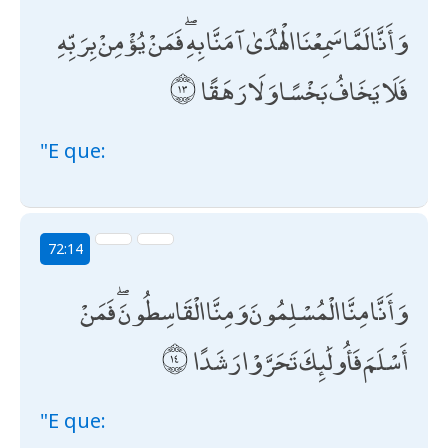
وَأَنَّا لَمَّا سَمِعْنَا الْهُدَىٰ آمَنَّا بِهِ ۖ فَمَنْ يُؤْمِنْ بِرَبِّهِ
فَلَا يَخَافُ بَخْسًا وَلَا رَهَقًا
"E que:
72:14
وَأَنَّا مِنَّا الْمُسْلِمُونَ وَمِنَّا الْقَاسِطُونَ ۖ فَمَنْ
أَسْلَمَ فَأُولَٰئِكَ تَحَرَّوْا رَشَدًا
"E que: