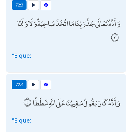
72:3
وَأَنَّهُ تَعَالَىٰ جَدُّ رَبِّنَا مَا اتَّخَذَ صَاحِبَةً وَلَا وَلَدًا
"E que:
72:4
وَأَنَّهُ كَانَ يَقُولُ سَفِيهُنَا عَلَى اللَّهِ شَطَطًا
"E que: