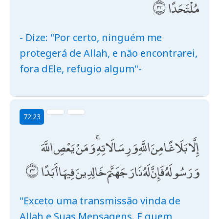
مُلْتَحَدًا
- Dize: "Por certo, ninguém me
protegerá de Allah, e não encontrarei,
fora dEle, refugio algum"-
72:23
إِلَّا بَلَاغًا مِنَ اللَّهِ وَرِسَالَاتِهِ ۚ وَمَنْ يَعْصِ اللَّهَ
وَرَسُولَهُ فَإِنَّ لَهُ نَارَ جَهَنَّمَ خَالِدِينَ فِيهَا أَبَدًا
"Exceto uma transmissão vinda de
Allah e Suas Mensagens. E quem