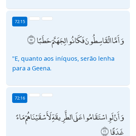
72:15
وَأَمَّا الْقَاسِطُونَ فَكَانُوا لِجَهَنَّمَ حَطَبًا
"E, quanto aos iníquos, serão lenha
para a Geena.
72:16
وَأَنْ لَوِ اسْتَقَامُوا عَلَى الطَّرِيقَةِ لَأَسْقَيْنَاهُمْ مَاءً
غَدَقًا