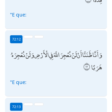
"E que:
72:12
وَأَنَّا ظَنَنَّا أَنْ لَنْ نُعْجِزَ اللَّهَ فِي الْأَرْضِ وَلَنْ نُعْجِزَهُ
هَرَبًا
"E que:
72:13