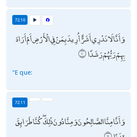
72:10
وَأَنَّا لَا نَدْرِي أَشَرٌّ أُرِيدَ بِمَنْ فِي الْأَرْضِ أَمْ أَرَادَ
بِهِمْ رَبُّهُمْ رَشَدًا
"E que:
72:11
وَأَنَّا مِنَّا الصَّالِحُونَ وَمِنَّا دُونَ ذَٰلِكَ ۖ كُنَّا طَرَائِقَ
قِدَدًا