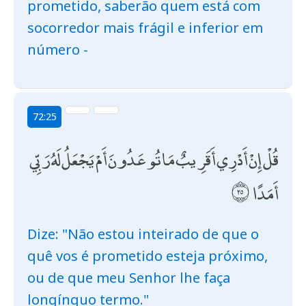
prometido, saberão quem está com
socorredor mais frágil e inferior em
número -
72:25
قُلْ إِنْ أَدْرِي أَقَرِيبٌ مَا تُوعَدُونَ أَمْ يَجْعَلُ لَهُ رَبِّي
أَمَدًا
Dize: "Não estou inteirado de que o
quê vos é prometido esteja próximo,
ou de que meu Senhor lhe faça
longínquo termo."