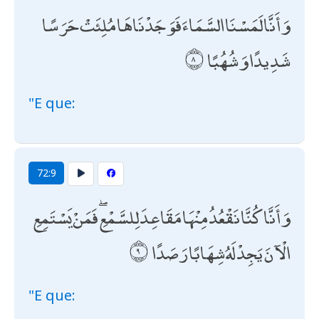
وَأَنَّا لَمَسْنَا السَّمَاءَ فَوَجَدْنَاهَا مُلِئَتْ حَرَسًا
شَدِيدًا وَشُهُبًا
"E que:
72:9
وَأَنَّا كُنَّا نَقْعُدُ مِنْهَا مَقَاعِدَ لِلسَّمْعِ ۖ فَمَنْ يَسْتَمِعِ
الْآنَ يَجِدْ لَهُ شِهَابًا رَصَدًا
"E que: