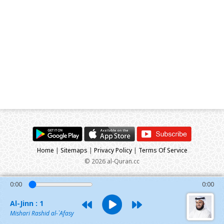
Home
|
Sitemaps
|
Privacy Policy
|
Terms Of Service
© 2026 al-Quran.cc
0:00
0:00
Al-Jinn : 1
Mishari Rashid al-`Afasy