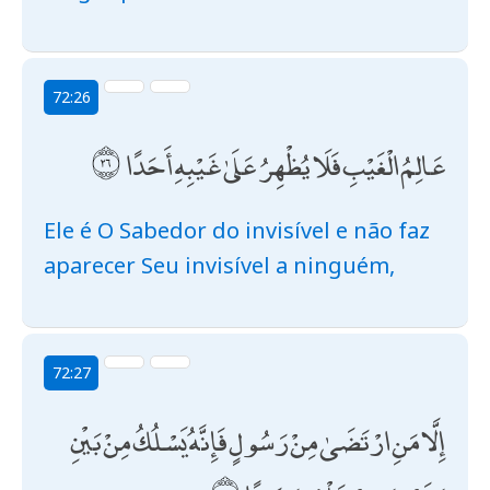
72:26
عَالِمُ الْغَيْبِ فَلَا يُظْهِرُ عَلَىٰ غَيْبِهِ أَحَدًا
Ele é O Sabedor do invisível e não faz
aparecer Seu invisível a ninguém,
72:27
إِلَّا مَنِ ارْتَضَىٰ مِنْ رَسُولٍ فَإِنَّهُ يَسْلُكُ مِنْ بَيْنِ