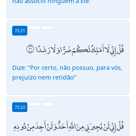
não associo ninguém a Ele."
72:21
قُلْ إِنِّي لَا أَمْلِكُ لَكُمْ ضَرًّا وَلَا رَشَدًا
Dize: "Por certo, não possuo, para vós,
prejuízo nem retidão"
72:22
قُلْ إِنِّي لَنْ يُجِيرَنِي مِنَ اللَّهِ أَحَدٌ وَلَنْ أَجِدَ مِنْ دُونِهِ