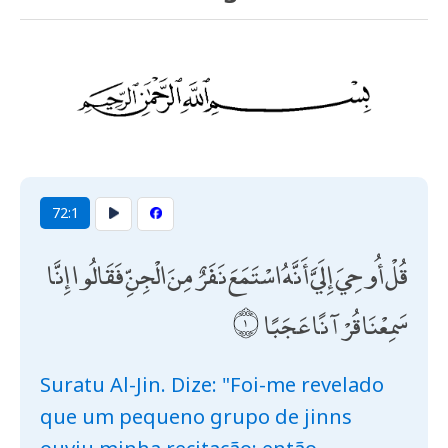
72:1
قُلْ أُوحِيَ إِلَيَّ أَنَّهُ اسْتَمَعَ نَفَرٌ مِنَ الْجِنِّ فَقَالُوا إِنَّا
سَمِعْنَا قُرْآنًا عَجَبًا
Suratu Al-Jin. Dize: "Foi-me revelado
que um pequeno grupo de jinns