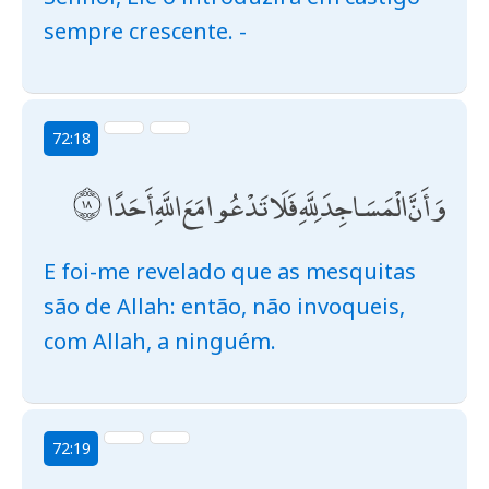
sempre crescente. -
72:18
وَأَنَّ الْمَسَاجِدَ لِلَّهِ فَلَا تَدْعُوا مَعَ اللَّهِ أَحَدًا
E foi-me revelado que as mesquitas
são de Allah: então, não invoqueis,
com Allah, a ninguém.
72:19