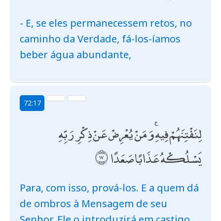
- E, se eles permanecessem retos, no
caminho da Verdade, fá-los-íamos
beber água abundante,
72:17
لِنَفْتِنَهُمْ فِيهِ ۚ وَمَنْ يُعْرِضْ عَنْ ذِكْرِ رَبِّهِ
يَسْلُكْهُ عَذَابًا صَعَدًا
Para, com isso, prová-los. E a quem dá
de ombros à Mensagem de seu
Senhor, Ele o introduzirá em castigo