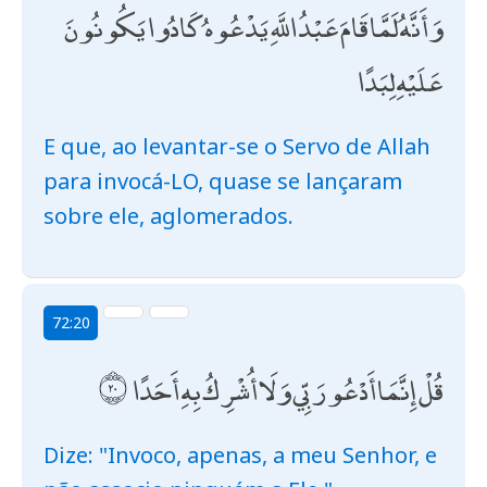
وَأَنَّهُ لَمَّا قَامَ عَبْدُ اللَّهِ يَدْعُوهُ كَادُوا يَكُونُونَ
عَلَيْهِ لِبَدًا
E que, ao levantar-se o Servo de Allah
para invocá-LO, quase se lançaram
sobre ele, aglomerados.
72:20
قُلْ إِنَّمَا أَدْعُو رَبِّي وَلَا أُشْرِكُ بِهِ أَحَدًا
Dize: "Invoco, apenas, a meu Senhor, e