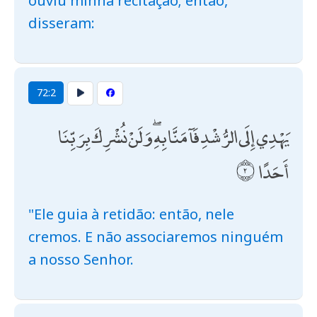
ouviu minha recitação; então,
disseram:
72:2
يَهْدِي إِلَى الرُّشْدِ فَآمَنَّا بِهِ ۖ وَلَنْ نُشْرِكَ بِرَبِّنَا
أَحَدًا
"Ele guia à retidão: então, nele
cremos. E não associaremos ninguém
a nosso Senhor.