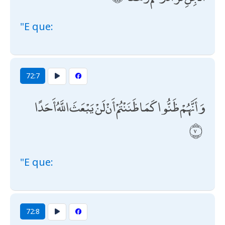
"E que:
72:7
وَأَنَّهُمْ ظَنُّوا كَمَا ظَنَنْتُمْ أَنْ لَنْ يَبْعَثَ اللَّهُ أَحَدًا
"E que:
72:8