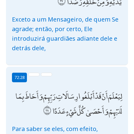
يَدَيْهِ وَمِنْ خَلْفِهِ رَصَدًا
Exceto a um Mensageiro, de quem Se
agrade; então, por certo, Ele
introduzirá guardiães adiante dele e
detrás dele,
72:28
لِيَعْلَمَ أَنْ قَدْ أَبْلَغُوا رِسَالَاتِ رَبِّهِمْ وَأَحَاطَ بِمَا
لَدَيْهِمْ وَأَحْصَىٰ كُلَّ شَيْءٍ عَدَدًا
Para saber se eles, com efeito,