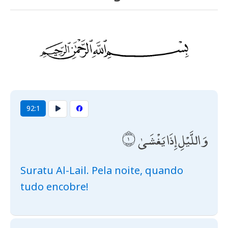
92:1
وَاللَّيْلِ إِذَا يَغْشَىٰ
Suratu Al-Lail. Pela noite, quando
tudo encobre!