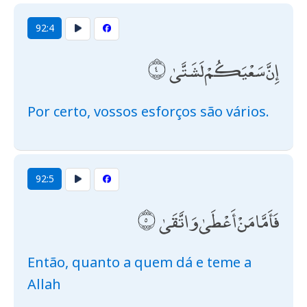
92:4
إِنَّ سَعْيَكُمْ لَشَتَّىٰ
Por certo, vossos esforços são vários.
92:5
فَأَمَّا مَنْ أَعْطَىٰ وَاتَّقَىٰ
Então, quanto a quem dá e teme a
Allah