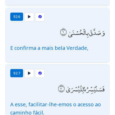
92:6
وَصَدَّقَ بِالْحُسْنَىٰ
E confirma a mais bela Verdade,
92:7
فَسَنُيَسِّرُهُ لِلْيُسْرَىٰ
A esse, facilitar-lhe-emos o acesso ao
caminho fácil.