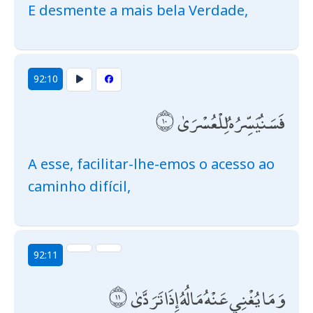
E desmente a mais bela Verdade,
92:10
فَسَنُيَسِّرُهُ لِلْعُسْرَىٰ
A esse, facilitar-lhe-emos o acesso ao
caminho difícil,
92:11
وَمَا يُغْنِي عَنْهُ مَالُهُ إِذَا تَرَدَّىٰ