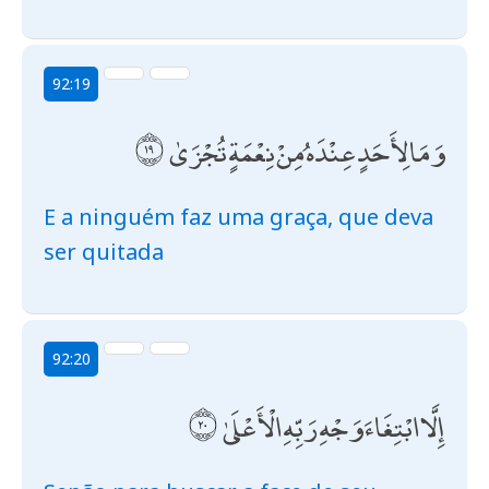
92:19
وَمَا لِأَحَدٍ عِنْدَهُ مِنْ نِعْمَةٍ تُجْزَىٰ
E a ninguém faz uma graça, que deva
ser quitada
92:20
إِلَّا ابْتِغَاءَ وَجْهِ رَبِّهِ الْأَعْلَىٰ