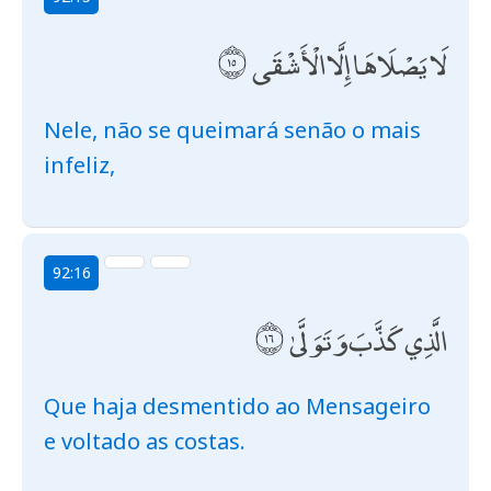
لَا يَصْلَاهَا إِلَّا الْأَشْقَى
Nele, não se queimará senão o mais
infeliz,
92:16
الَّذِي كَذَّبَ وَتَوَلَّىٰ
Que haja desmentido ao Mensageiro
e voltado as costas.