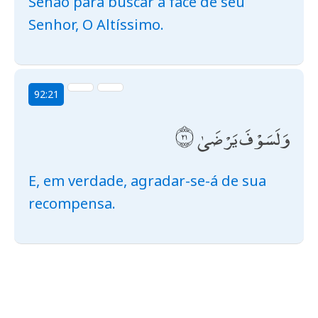
Senão para buscar a face de seu
Senhor, O Altíssimo.
92:21
وَلَسَوْفَ يَرْضَىٰ
E, em verdade, agradar-se-á de sua
recompensa.