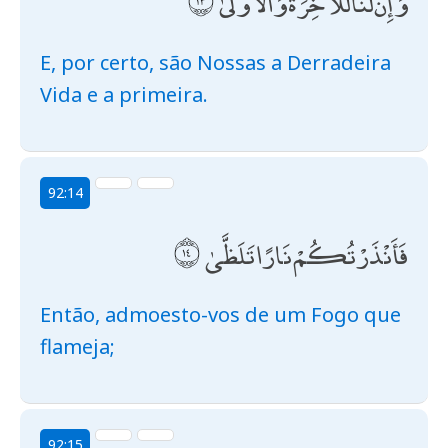
وَإِنَّ لَنَا لَلْآخِرَةَ وَالْأُولَىٰ
E, por certo, são Nossas a Derradeira
Vida e a primeira.
92:14
فَأَنْذَرْتُكُمْ نَارًا تَلَظَّىٰ
Então, admoesto-vos de um Fogo que
flameja;
92:15