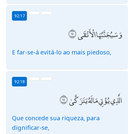
92:17
وَسَيُجَنَّبُهَا الْأَتْقَى
E far-se-á evitá-lo ao mais piedoso,
92:18
الَّذِي يُؤْتِي مَالَهُ يَتَزَكَّىٰ
Que concede sua riqueza, para
dignificar-se,