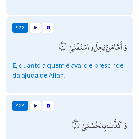
92:8
وَأَمَّا مَنْ بَخِلَ وَاسْتَغْنَىٰ
E, quanto a quem é avaro e prescinde
da ajuda de Allah,
92:9
وَكَذَّبَ بِالْحُسْنَىٰ