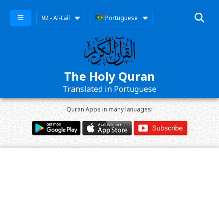
92 - Al-Lail
Portuguese
The Holy Quran
Translated in Portuguese
Quran Apps in many lanuages: