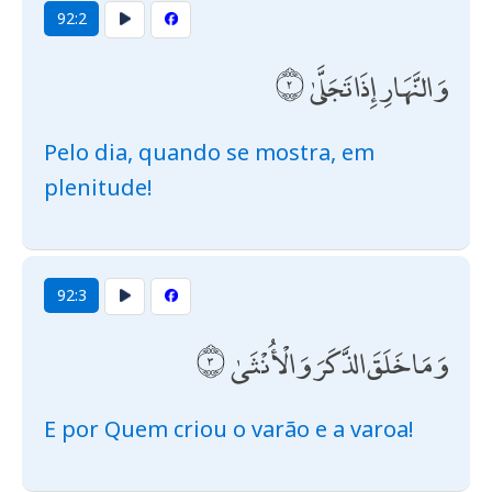
92:2
وَالنَّهَارِ إِذَا تَجَلَّىٰ
Pelo dia, quando se mostra, em
plenitude!
92:3
وَمَا خَلَقَ الذَّكَرَ وَالْأُنْثَىٰ
E por Quem criou o varão e a varoa!