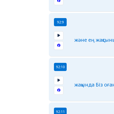
92:9
және ең жақсыны
92:10
жақында Біз о
92:11