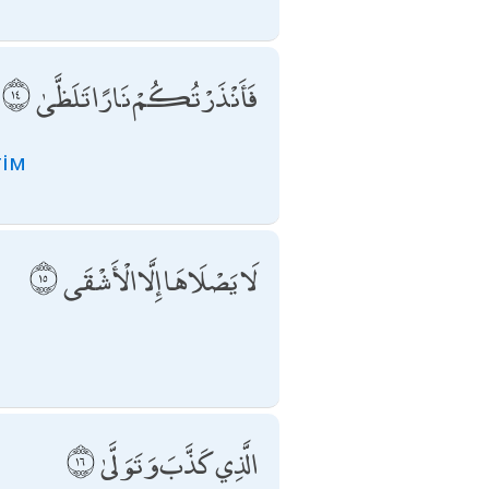
فَأَنْذَرْتُكُمْ نَارًا تَلَظَّىٰ
тім
لَا يَصْلَاهَا إِلَّا الْأَشْقَى
الَّذِي كَذَّبَ وَتَوَلَّىٰ