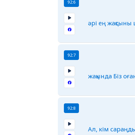
92:6
әрі ең жақсыны
92:7
жақында Біз оғ
92:8
Ал, кім сараңдық