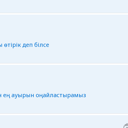
 өтірік деп білсе
ған ең ауырын оңайластырамыз