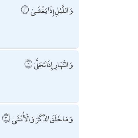
وَاللَّيْلِ إِذَا يَغْشَىٰ
وَالنَّهَارِ إِذَا تَجَلَّىٰ
وَمَا خَلَقَ الذَّكَرَ وَالْأُنْثَىٰ