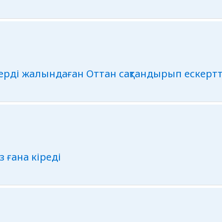
ерді жалындаған Оттан сақтандырып ескерт
з ғана кіреді