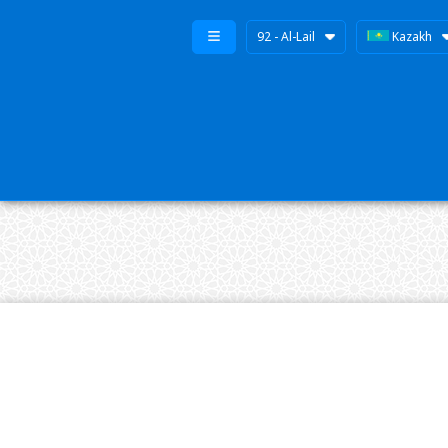
92 - Al-Lail
Kazakh