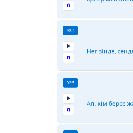
92:4
Негізінде, сен
92:5
Ал, кім берсе ж