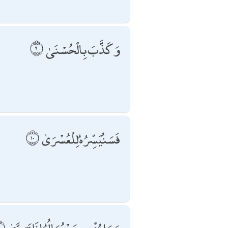
وَكَذَّبَ بِالْحُسْنَىٰ
فَسَنُيَسِّرُهُ لِلْعُسْرَىٰ