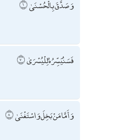
وَصَدَّقَ بِالْحُسْنَىٰ
فَسَنُيَسِّرُهُ لِلْيُسْرَىٰ
وَأَمَّا مَنْ بَخِلَ وَاسْتَغْنَىٰ