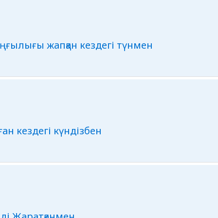
раңғылығы жапқан кездегі түнмен
ған кездегі күндізбен
лді Жаратқанмен