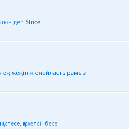
 шын деп білсе
ан ең жеңілін оңайластырамыз
 істесе, қажетсінбесе