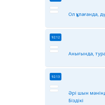
Ол құлағанда, 
92:12
Анығында, тура
92:13
Әрі шын мәнінд
Біздікі