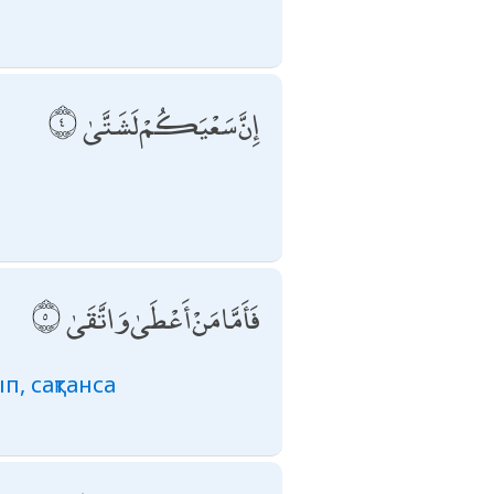
إِنَّ سَعْيَكُمْ لَشَتَّىٰ
فَأَمَّا مَنْ أَعْطَىٰ وَاتَّقَىٰ
п, сақтанса