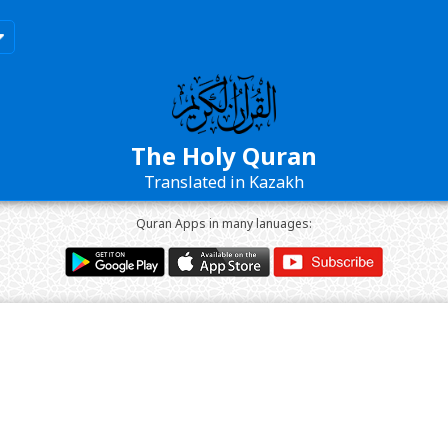
The Holy Quran
Translated in Kazakh
Quran Apps in many lanuages: