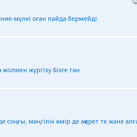
дүние-мүлкі оған пайда бермейді
 жолмен жүргізу Бізге тән
е соңғы, мәңгілік өмір де ақирет те және ал