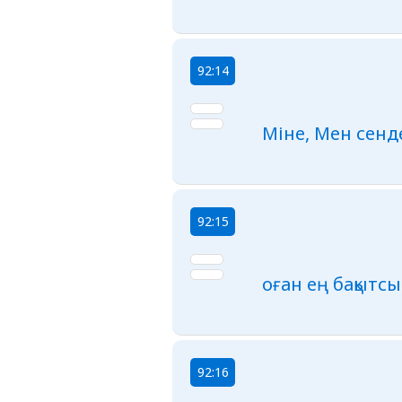
92:14
Міне, Мен сенд
92:15
оған ең бақытсы
92:16