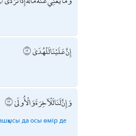
وَمَا يُغْنِي عَنْهُ مَالُهُ إِذَا تَرَدَّىٰ
إِنَّ عَلَيْنَا لَلْهُدَىٰ
وَإِنَّ لَنَا لَلْآخِرَةَ وَالْأُولَىٰ
ғашқысы да осы өмір де