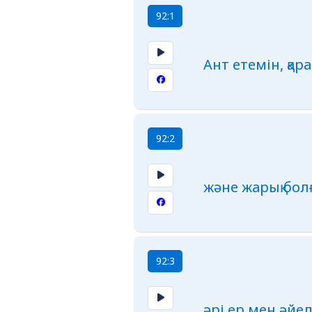
92:1
Ант етемін, қа
92:2
және жарық бол
92:3
әрі ер мен әйе