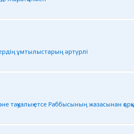
дердің ұмтылыстарың әртүрлі
әне тақуалық етсе Раббысының жазасынан қорқы