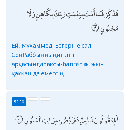
فَذَكِّرْ فَمَا أَنْتَ بِنِعْمَتِ رَبِّكَ بِكَاهِنٍ وَلَا
مَجْنُونٍ
Ей, Мұхаммед! Естеріне сал!
СенРаббыңныңигілігі
арқасындабақсы-балгер әрі жын
қаққан да емессің
52:30
أَمْ يَقُولُونَ شَاعِرٌ نَتَرَبَّصُ بِهِ رَيْبَ الْمَنُونِ