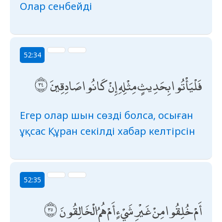
Олар сенбейді
52:34
فَلْيَأْتُوا بِحَدِيثٍ مِثْلِهِ إِنْ كَانُوا صَادِقِينَ
Егер олар шын сөзді болса, осыған
ұқсас Құран секілді хабар келтірсін
52:35
أَمْ خُلِقُوا مِنْ غَيْرِ شَيْءٍ أَمْ هُمُ الْخَالِقُونَ