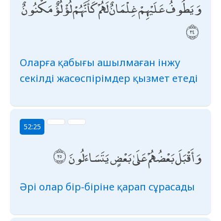
وَيَطُوفُ عَلَيْهِمْ غِلْمَانٌ لَهُمْ كَأَنَّهُمْ لُؤْلُؤٌ مَكْنُونٌ
Оларға қабығы ашылмаған інжу
секілді жасөспірімдер қызмет етеді
52:25
وَأَقْبَلَ بَعْضُهُمْ عَلَىٰ بَعْضٍ يَتَسَاءَلُونَ
Әрі олар бір-біріне қарап сұрасады