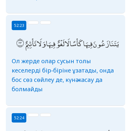
52:23
يَتَنَازَعُونَ فِيهَا كَأْسًا لَا لَغْوٌ فِيهَا وَلَا تَأْثِيمٌ
Ол жерде олар сусын толы
кеселерді бір-біріне ұзатады, онда
бос сөз сөйлеу де, күнә жасау да
болмайды
52:24