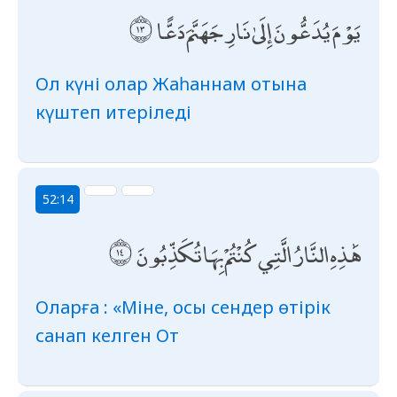
يَوْمَ يُدَعُّونَ إِلَىٰ نَارِ جَهَنَّمَ دَعًّا
Ол күні олар Жаһаннам отына
күштеп итеріледі
52:14
هَٰذِهِ النَّارُ الَّتِي كُنْتُمْ بِهَا تُكَذِّبُونَ
Оларға : «Міне, осы сендер өтірік
санап келген От