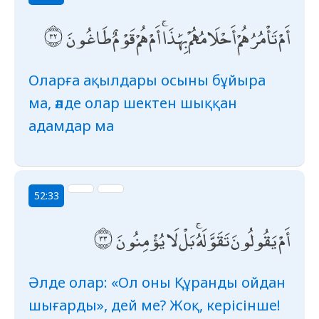
أَمْ تَأْمُرُهُمْ أَحْلَامُهُمْ بِهَٰذَا ۚ أَمْ هُمْ قَوْمٌ طَاغُونَ
Оларға ақылдары осыны бұйыра
ма, әлде олар шектен шыққан
адамдар ма
52:33
أَمْ يَقُولُونَ تَقَوَّلَهُ ۚ بَلْ لَا يُؤْمِنُونَ
Әлде олар: «Ол оны Құранды ойдан
шығарды», дей ме? Жоқ, керісінше!