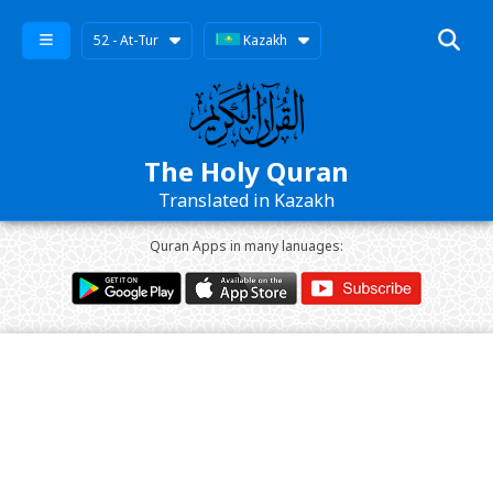
52 - At-Tur
Kazakh
The Holy Quran
Translated in Kazakh
Quran Apps in many lanuages: