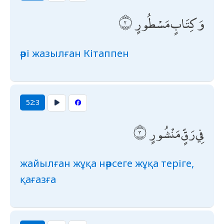
وَكِتَابٍ مَسْطُورٍ
әрі жазылған Кітаппен
52:3
فِي رَقٍّ مَنْشُورٍ
жайылған жұқа нәрсеге жұқа теріге,
қағазға