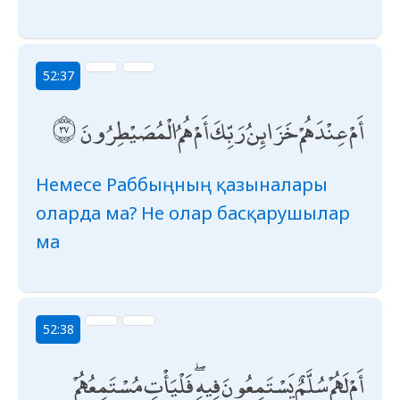
52:37
أَمْ عِنْدَهُمْ خَزَائِنُ رَبِّكَ أَمْ هُمُ الْمُصَيْطِرُونَ
Немесе Раббыңның қазыналары
оларда ма? Не олар басқарушылар
ма
52:38
أَمْ لَهُمْ سُلَّمٌ يَسْتَمِعُونَ فِيهِ ۖ فَلْيَأْتِ مُسْتَمِعُهُمْ