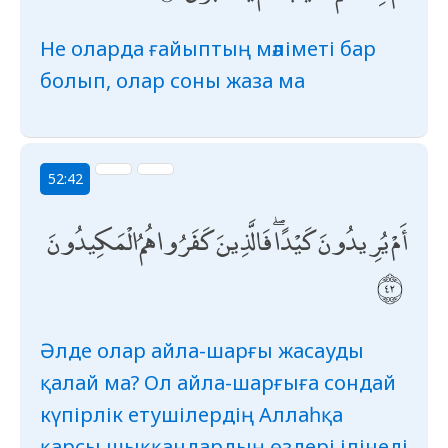
Не оларда ғайыптың мәліметі бар
болып, олар соны жаза ма
52:42
أَمْ يُرِيدُونَ كَيْدًا ۖ فَالَّذِينَ كَفَرُوا هُمُ الْمَكِيدُونَ
Әлде олар айла-шарғы жасауды
қалай ма? Ол айла-шарғыға сондай
күпірлік етушілердің Аллаһқа
қарсы шыққандардың өздері ілінеді