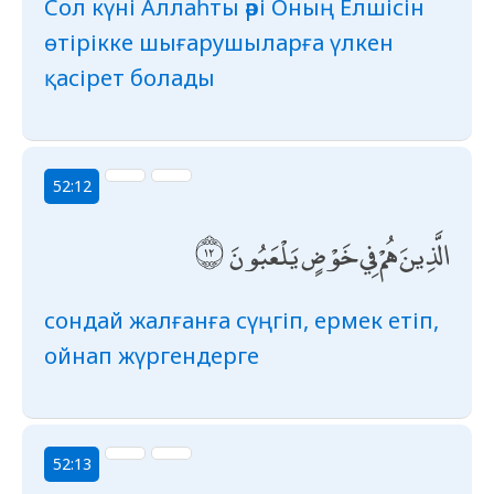
Сол күні Аллаһты әрі Оның Елшісін
өтірікке шығарушыларға үлкен
қасірет болады
52:12
الَّذِينَ هُمْ فِي خَوْضٍ يَلْعَبُونَ
сондай жалғанға сүңгіп, ермек етіп,
ойнап жүргендерге
52:13