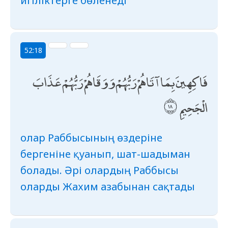
игіліктерге бөленеді
52:18
فَاكِهِينَ بِمَا آتَاهُمْ رَبُّهُمْ وَوَقَاهُمْ رَبُّهُمْ عَذَابَ
الْجَحِيمِ
олар Раббысының өздеріне
бергеніне қуанып, шат-шадыман
болады. Әрі олардың Раббысы
оларды Жахим азабынан сақтады