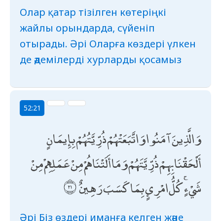
Олар қатар тізілген көтеріңкі
жайлы орындарда, сүйеніп
отырады. Әрі Оларға көздері үлкен
де әдемілерді хурларды қосамыз
52:21
وَالَّذِينَ آمَنُوا وَاتَّبَعَتْهُمْ ذُرِّيَّتُهُمْ بِإِيمَانٍ
أَلْحَقْنَا بِهِمْ ذُرِّيَّتَهُمْ وَمَا أَلَتْنَاهُمْ مِنْ عَمَلِهِمْ مِنْ
شَيْءٍ ۚ كُلُّ امْرِئٍ بِمَا كَسَبَ رَهِينٌ
Әрі Біз өздері иманға келген және