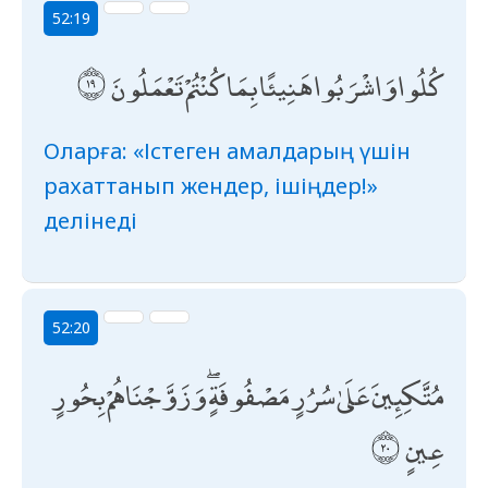
52:19
كُلُوا وَاشْرَبُوا هَنِيئًا بِمَا كُنْتُمْ تَعْمَلُونَ
Оларға: «Істеген амалдарың үшін
рахаттанып жендер, ішіңдер!»
делінеді
52:20
مُتَّكِئِينَ عَلَىٰ سُرُرٍ مَصْفُوفَةٍ ۖ وَزَوَّجْنَاهُمْ بِحُورٍ
عِينٍ