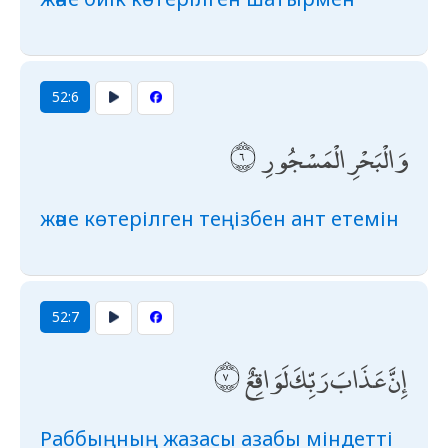
52:6
وَالْبَحْرِ الْمَسْجُورِ
және көтерілген теңізбен ант етемін
52:7
إِنَّ عَذَابَ رَبِّكَ لَوَاقِعٌ
Раббыңның жазасы азабы міндетті