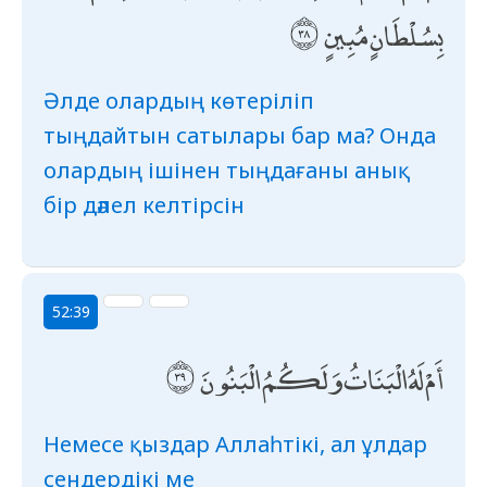
بِسُلْطَانٍ مُبِينٍ
Әлде олардың көтеріліп
тыңдайтын сатылары бар ма? Онда
олардың ішінен тыңдағаны анық
бір дәлел келтірсін
52:39
أَمْ لَهُ الْبَنَاتُ وَلَكُمُ الْبَنُونَ
Немесе қыздар Аллаһтікі, ал ұлдар
сендердікі ме