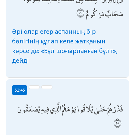
سَحَابٌ مَرْكُومٌ
Әрі олар егер аспанның бір
бөлігінің құлап келе жатқанын
көрсе де: «Бұл шоғырланған бұлт»,
дейді
52:45
فَذَرْهُمْ حَتَّىٰ يُلَاقُوا يَوْمَهُمُ الَّذِي فِيهِ يُصْعَقُونَ