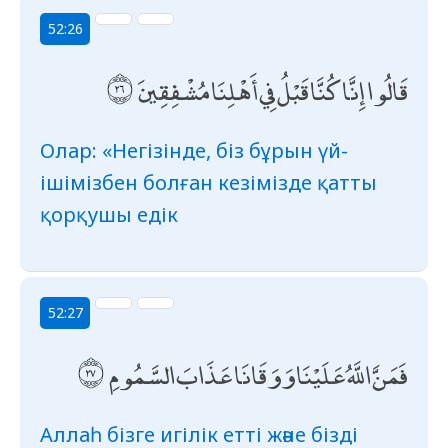
52:26
قَالُوا إِنَّا كُنَّا قَبْلُ فِي أَهْلِنَا مُشْفِقِينَ
Олар: «Негізінде, біз бұрын үй-
ішімізбен болған кезімізде қатты
қорқушы едік
52:27
فَمَنَّ اللَّهُ عَلَيْنَا وَوَقَانَا عَذَابَ السَّمُومِ
Аллаһ бізге игілік етті және бізді