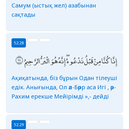
Самум (ыстық жел) азабынан
сақтады
52:28
إِنَّا كُنَّا مِنْ قَبْلُ نَدْعُوهُ ۖ إِنَّهُ هُوَ الْبَرُّ الرَّحِيمُ
Ақиқатында, біз бұрын Одан тілеуші
едік. Анығында, Ол әл-Бәрр аса Игі , әр-
Рахим ерекше Мейірімді »,- дейді
52:29