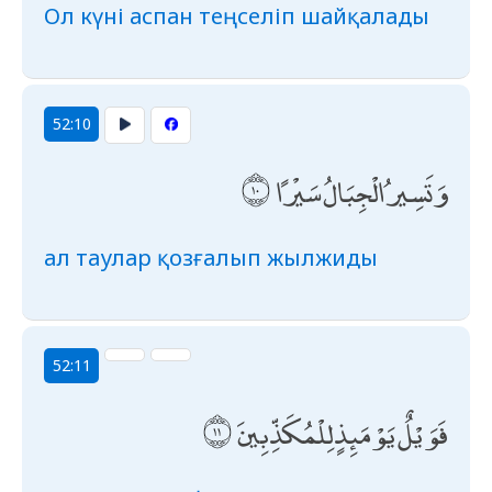
Ол күні аспан теңселіп шайқалады
52:10
وَتَسِيرُ الْجِبَالُ سَيْرًا
ал таулар қозғалып жылжиды
52:11
فَوَيْلٌ يَوْمَئِذٍ لِلْمُكَذِّبِينَ