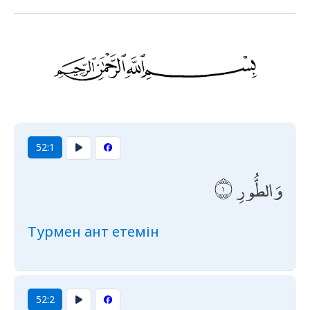
52:1
وَالطُّورِ
Турмен ант етемін
52:2