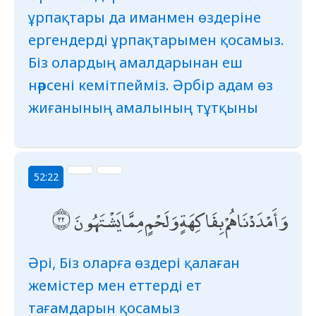
ұрпақтары да иманмен өздеріне
ергендерді ұрпақтарымен қосамыз.
Біз олардың амалдарынан еш
нәрсені кемітпейміз. Әрбір адам өз
жиғанының амалының тұтқыны
52:22
وَأَمْدَدْنَاهُمْ بِفَاكِهَةٍ وَلَحْمٍ مِمَّا يَشْتَهُونَ
Әрі, Біз оларға өздері қалаған
жемістер мен еттерді ет
тағамдарын қосамыз