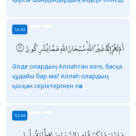
52:43
أَمْ لَهُمْ إِلَٰهٌ غَيْرُ اللَّهِ ۚ سُبْحَانَ اللَّهِ عَمَّا يُشْرِكُونَ
Әлде олардың Аллаһтан өзге, басқа
құдайы бар ма? Аллаһ олардың
қосқан серіктерінен пәк
52:44
وَإِنْ يَرَوْا كِسْفًا مِنَ السَّمَاءِ سَاقِطًا يَقُولُوا