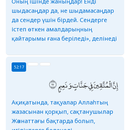
Оның ішінде жаныңдар! Енді
шыдасаңдар да, не шыдамасаңдар
да сендер үшін бірдей. Сендерге
істеп өткен амалдарыңның
қайтарымы ғана беріледі», делінеді
52:17
إِنَّ الْمُتَّقِينَ فِي جَنَّاتٍ وَنَعِيمٍ
Ақиқатында, тақуалар Аллаһтың
жа­засынан қорқып, сақтанушылар
Жәннаттағы бақтарда болып,