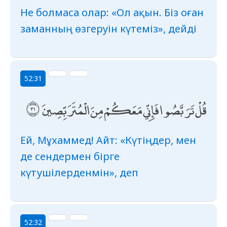
Не болмаса олар: «Ол ақын. Біз оған
заманның өзгеруін күтеміз», дейді
52:31
قُلْ تَرَبَّصُوا فَإِنِّي مَعَكُمْ مِنَ الْمُتَرَبِّصِينَ
Ей, Мұхаммед! Айт: «Күтіңдер, мен
де сендермен бірге
күтушілерденмін», деп
52:32