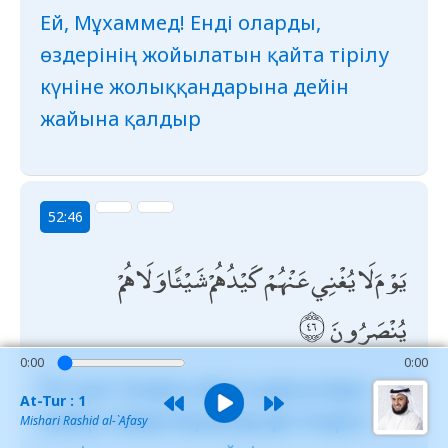
Ей, Мұхаммед! Енді оларды,
өздерінің жойылатын қайта тірілу
күніне жолыққандарына дейін
жайына қалдыр
52:46
يَوْمَ لَا يُغْنِي عَنْهُمْ كَيْدُهُمْ شَيْئًا وَلَا هُمْ
يُنْصَرُونَ
0:00
0:00
Ол күні Оларға айла-шарғылары
At-Tur : 1
ешбір пайда бермейді әрі Оларға
Mishari Rashid al-`Afasy