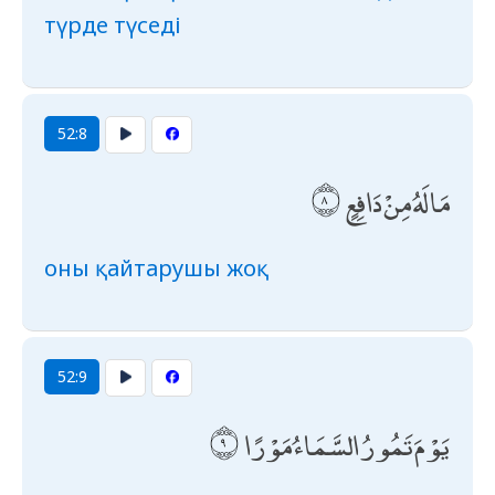
түрде түседі
52:8
مَا لَهُ مِنْ دَافِعٍ
оны қайтарушы жоқ
52:9
يَوْمَ تَمُورُ السَّمَاءُ مَوْرًا