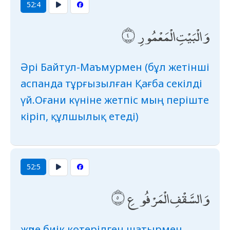
52:4
وَالْبَيْتِ الْمَعْمُورِ
Әрі Байтул-Маъмурмен (бұл жетінші
аспанда тұрғызылған Қағба секілді
үй.Оғани күніне жетпіс мың періште
кіріп, құлшылық етеді)
52:5
وَالسَّقْفِ الْمَرْفُوعِ
және биік көтерілген шатырмен