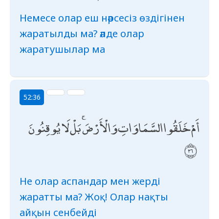
Немесе олар еш нәрсесіз өздігінен
жаратылды ма? әлде олар
жаратушылар ма
52:36
أَمْ خَلَقُوا السَّمَاوَاتِ وَالْأَرْضَ ۚ بَلْ لَا يُوقِنُونَ
Не олар аспандар мен жерді
жаратты ма? Жоқ! Олар нақты
айқын сенбейді