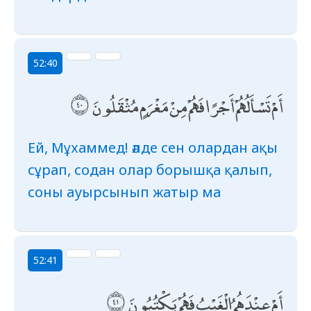
52:40
أَمْ تَسْأَلُهُمْ أَجْرًا فَهُمْ مِنْ مَغْرَمٍ مُثْقَلُونَ
Ей, Мұхаммед! әлде сен олардан ақы
сұрап, содан олар борышқа қалып,
соны ауырсынып жатыр ма
52:41
أَمْ عِنْدَهُمُ الْغَيْبُ فَهُمْ يَكْتُبُونَ