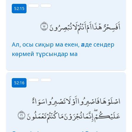
52:15
أَفَسِحْرٌ هَٰذَا أَمْ أَنْتُمْ لَا تُبْصِرُونَ
Ал, осы сиқыр ма екен, әлде сендер
көрмей тұрсындар ма
52:16
اصْلَوْهَا فَاصْبِرُوا أَوْ لَا تَصْبِرُوا سَوَاءٌ
عَلَيْكُمْ ۖ إِنَّمَا تُجْزَوْنَ مَا كُنْتُمْ تَعْمَلُونَ