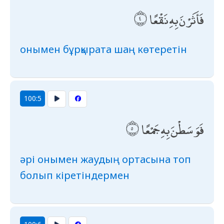
فَأَثَرْنَ بِهِ نَقْعًا
онымен бұрқырата шаң көтеретін
100:5
فَوَسَطْنَ بِهِ جَمْعًا
әрі онымен жаудың ортасына топ
бо­лып кіретіндермен