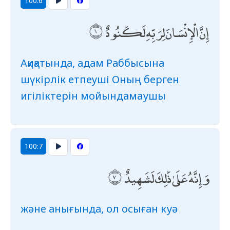
100:6
إِنَّ الْإِنْسَانَ لِرَبِّهِ لَكَنُودٌ
Ақиқатында, адам Раббысына
шүкірлік етпеуші Оның берген
игіліктерін мойындамаушы
100:7
وَإِنَّهُ عَلَىٰ ذَٰلِكَ لَشَهِيدٌ
және анығында, ол осыған куә