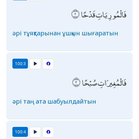
فَالْمُورِيَاتِ قَدْحًا
әрі тұяқтарынан ұшқын шығаратын
100:3
فَالْمُغِيرَاتِ صُبْحًا
әрі таң ата шабуылдайтын
100:4