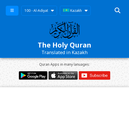
100 - Al-Adiyat
Kazakh
The Holy Quran
Translated in Kazakh
Quran Apps in many lanuages: