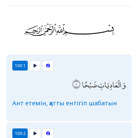
100:1
وَالْعَادِيَاتِ ضَبْحًا
Ант етемін, қатты ентігіп шабатын
100:2