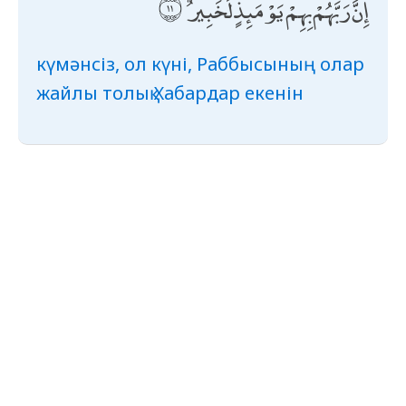
إِنَّ رَبَّهُمْ بِهِمْ يَوْمَئِذٍ لَخَبِيرٌ
күмәнсіз, ол күні, Раббысының олар
жайлы толық Хабардар екенін