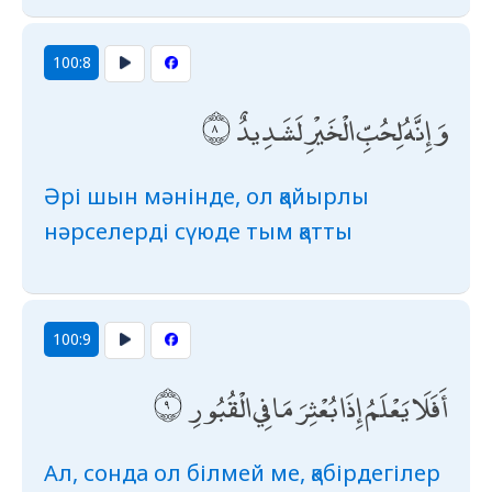
100:8
وَإِنَّهُ لِحُبِّ الْخَيْرِ لَشَدِيدٌ
Әрі шын мәнінде, ол қайырлы
нәрселерді сүюде тым қатты
100:9
أَفَلَا يَعْلَمُ إِذَا بُعْثِرَ مَا فِي الْقُبُورِ
Ал, сонда ол білмей ме, қабірдегілер