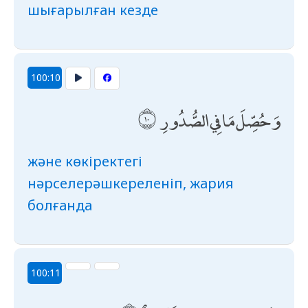
шығарылған кезде
100:10
وَحُصِّلَ مَا فِي الصُّدُورِ
және көкіректегі
нәрселерәшкереленіп, жария
болғанда
100:11