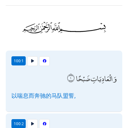
100:1
وَالْعَادِيَاتِ ضَبْحًا
以喘息而奔驰的马队盟誓,
100:2