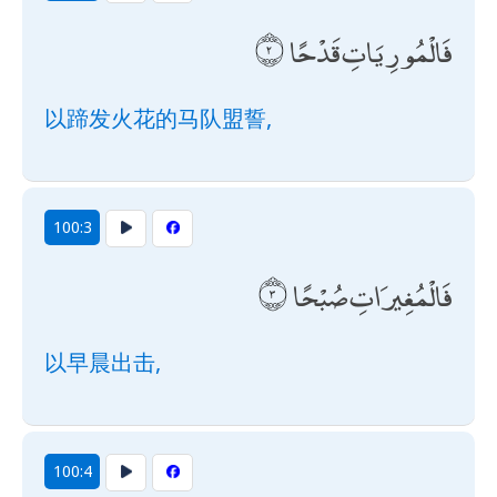
فَالْمُورِيَاتِ قَدْحًا
以蹄发火花的马队盟誓,
100:3
فَالْمُغِيرَاتِ صُبْحًا
以早晨出击,
100:4