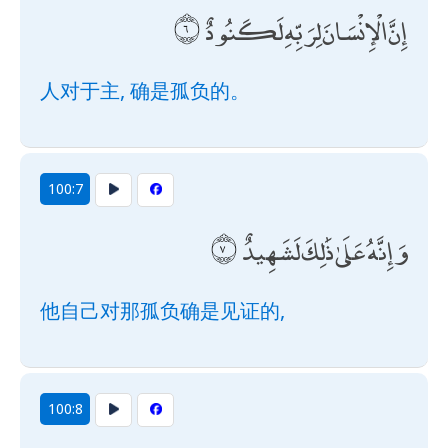
إِنَّ الْإِنْسَانَ لِرَبِّهِ لَكَنُودٌ
人对于主, 确是孤负的。
100:7
وَإِنَّهُ عَلَىٰ ذَٰلِكَ لَشَهِيدٌ
他自己对那孤负确是见证的,
100:8