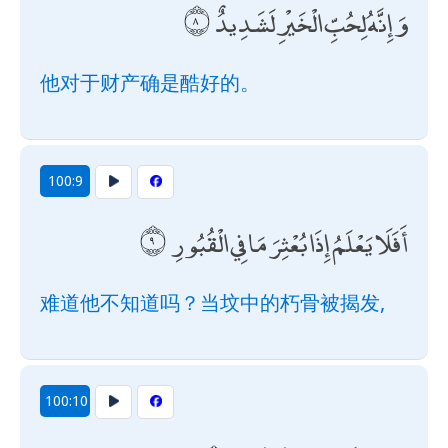
وَإِنَّهُ لِحُبِّ الْخَيْرِ لَشَدِيدٌ
他对于财产确是酷好的。
100:9
أَفَلَا يَعْلَمُ إِذَا بُعْثِرَ مَا فِي الْقُبُورِ
难道他不知道吗？当坟中的朽骨被揭发,
100:10