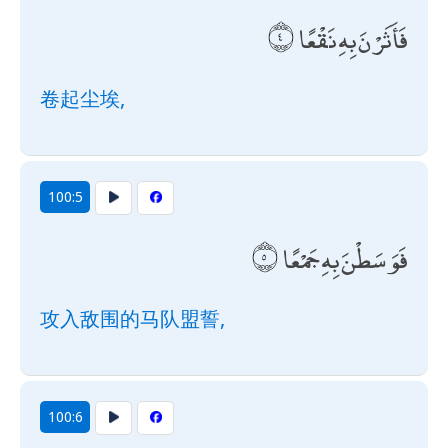
فَأَثَرْنَ بِهِ نَقْعًا
卷起尘埃,
100:5
فَوَسَطْنَ بِهِ جَمْعًا
攻入敌围的马队盟誓,
100:6