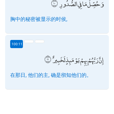
وَحُصِّلَ مَا فِي الصُّدُورِ
胸中的秘密被显示的时侯,
100:11
إِنَّ رَبَّهُمْ بِهِمْ يَوْمَئِذٍ لَخَبِيرٌ
在那日, 他们的主, 确是彻知他们的。