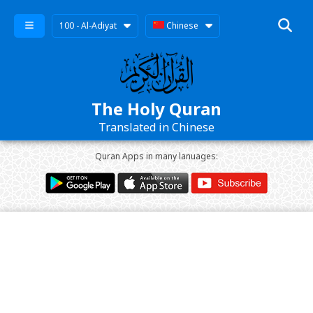
100 - Al-Adiyat
Chinese
The Holy Quran
Translated in Chinese
Quran Apps in many lanuages: