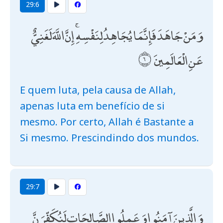
29:6
وَمَنْ جَاهَدَ فَإِنَّمَا يُجَاهِدُ لِنَفْسِهِ ۚ إِنَّ اللَّهَ لَغَنِيٌّ
عَنِ الْعَالَمِينَ
E quem luta, pela causa de Allah,
apenas luta em benefício de si
mesmo. Por certo, Allah é Bastante a
Si mesmo. Prescindindo dos mundos.
29:7
وَالَّذِينَ آمَنُوا وَعَمِلُوا الصَّالِحَاتِ لَنُكَفِّرَنَّ