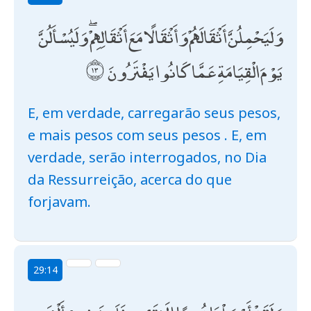
وَلَيَحْمِلُنَّ أَثْقَالَهُمْ وَأَثْقَالًا مَعَ أَثْقَالِهِمْ ۖ وَلَيُسْأَلُنَّ
يَوْمَ الْقِيَامَةِ عَمَّا كَانُوا يَفْتَرُونَ
E, em verdade, carregarão seus pesos,
e mais pesos com seus pesos . E, em
verdade, serão interrogados, no Dia
da Ressurreição, acerca do que
forjavam.
29:14