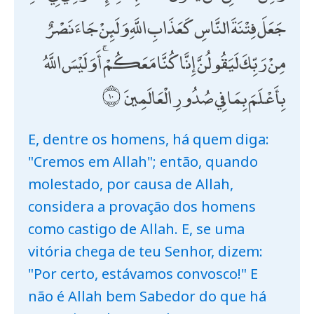
جَعَلَ فِتْنَةَ النَّاسِ كَعَذَابِ اللَّهِ وَلَئِنْ جَاءَ نَصْرٌ
مِنْ رَبِّكَ لَيَقُولُنَّ إِنَّا كُنَّا مَعَكُمْ ۚ أَوَلَيْسَ اللَّهُ
بِأَعْلَمَ بِمَا فِي صُدُورِ الْعَالَمِينَ
E, dentre os homens, há quem diga:
"Cremos em Allah"; então, quando
molestado, por causa de Allah,
considera a provação dos homens
como castigo de Allah. E, se uma
vitória chega de teu Senhor, dizem:
"Por certo, estávamos convosco!" E
não é Allah bem Sabedor do que há