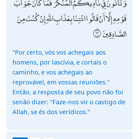
وَتَأْتُونَ فِي نَادِيكُمُ الْمُنْكَرَ ۖ فَمَا كَانَ جَوَابَ
قَوْمِهِ إِلَّا أَنْ قَالُوا ائْتِنَا بِعَذَابِ اللَّهِ إِنْ كُنْتَ مِنَ
الصَّادِقِينَ
"Por certo, vós vos achegais aos
homens, por lascívia, e cortais o
caminho, e vos achegais ao
reprovável, em vossas reuniões."
Então, a resposta de seu povo não foi
senão dizer: "Faze-nos vir o castigo de
Allah, se és dos verídicos."