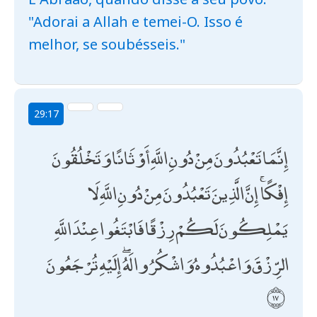
"Adorai a Allah e temei-O. Isso é
melhor, se soubésseis."
29:17
إِنَّمَا تَعْبُدُونَ مِنْ دُونِ اللَّهِ أَوْثَانًا وَتَخْلُقُونَ
إِفْكًا ۚ إِنَّ الَّذِينَ تَعْبُدُونَ مِنْ دُونِ اللَّهِ لَا
يَمْلِكُونَ لَكُمْ رِزْقًا فَابْتَغُوا عِنْدَ اللَّهِ
الرِّزْقَ وَاعْبُدُوهُ وَاشْكُرُوا لَهُ ۖ إِلَيْهِ تُرْجَعُونَ