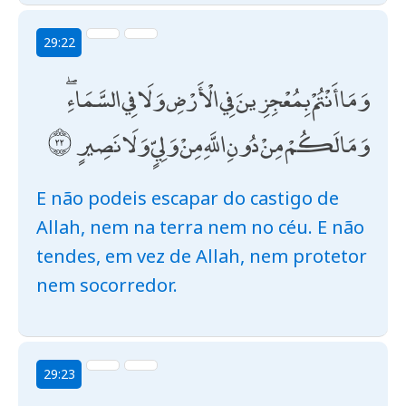
29:22
وَمَا أَنْتُمْ بِمُعْجِزِينَ فِي الْأَرْضِ وَلَا فِي السَّمَاءِ ۖ
وَمَا لَكُمْ مِنْ دُونِ اللَّهِ مِنْ وَلِيٍّ وَلَا نَصِيرٍ
E não podeis escapar do castigo de
Allah, nem na terra nem no céu. E não
tendes, em vez de Allah, nem protetor
nem socorredor.
29:23