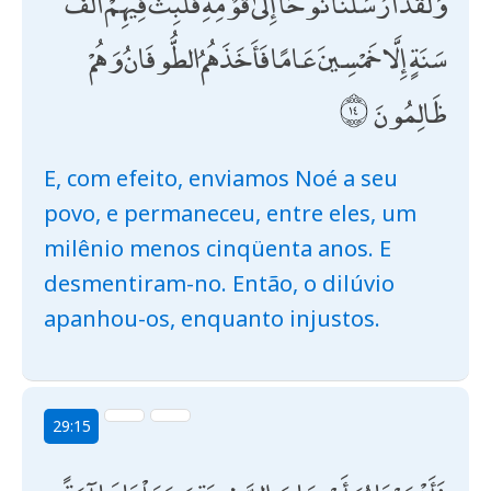
وَلَقَدْ أَرْسَلْنَا نُوحًا إِلَىٰ قَوْمِهِ فَلَبِثَ فِيهِمْ أَلْفَ
سَنَةٍ إِلَّا خَمْسِينَ عَامًا فَأَخَذَهُمُ الطُّوفَانُ وَهُمْ
ظَالِمُونَ
E, com efeito, enviamos Noé a seu
povo, e permaneceu, entre eles, um
milênio menos cinqüenta anos. E
desmentiram-no. Então, o dilúvio
apanhou-os, enquanto injustos.
29:15