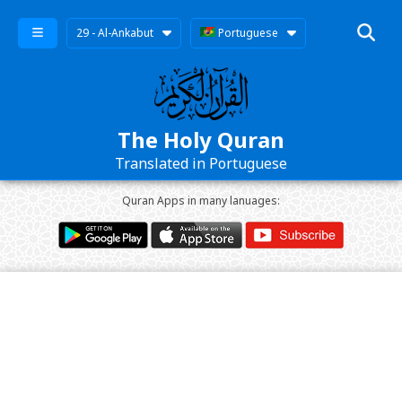
29 - Al-Ankabut
Portuguese
The Holy Quran
Translated in Portuguese
Quran Apps in many lanuages: