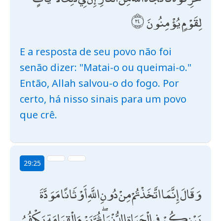
لِقَوْمٍ يُؤْمِنُونَ
E a resposta de seu povo não foi
senão dizer: "Matai-o ou queimai-o."
Então, Allah salvou-o do fogo. Por
certo, há nisso sinais para um povo
que crê.
29:25
وَقَالَ إِنَّمَا اتَّخَذْتُمْ مِنْ دُونِ اللَّهِ أَوْثَانًا مَوَدَّةَ
بَيْنِكُمْ فِي الْحَيَاةِ الدُّنْيَا ۖ ثُمَّ يَوْمَ الْقِيَامَةِ يَكْفُرُ