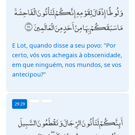
وَلُوطًا إِذْ قَالَ لِقَوْمِهِ إِنَّكُمْ لَتَأْتُونَ الْفَاحِشَةَ
مَا سَبَقَكُمْ بِهَا مِنْ أَحَدٍ مِنَ الْعَالَمِينَ
E Lot, quando disse a seu povo: "Por
certo, vós vos achegais à obscenidade,
em que ninguém, nos mundos, se vos
antecipou?"
29:29
أَئِنَّكُمْ لَتَأْتُونَ الرِّجَالَ وَتَقْطَعُونَ السَّبِيلَ