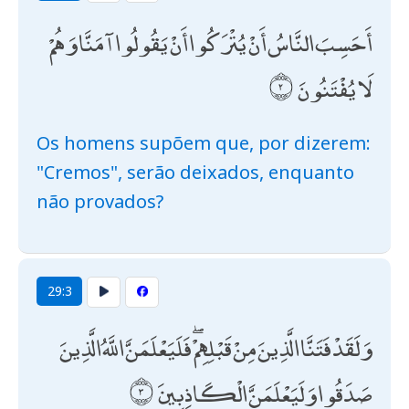
أَحَسِبَ النَّاسُ أَنْ يُتْرَكُوا أَنْ يَقُولُوا آمَنَّا وَهُمْ
لَا يُفْتَنُونَ
Os homens supõem que, por dizerem:
"Cremos", serão deixados, enquanto
não provados?
29:3
وَلَقَدْ فَتَنَّا الَّذِينَ مِنْ قَبْلِهِمْ ۖ فَلَيَعْلَمَنَّ اللَّهُ الَّذِينَ
صَدَقُوا وَلَيَعْلَمَنَّ الْكَاذِبِينَ