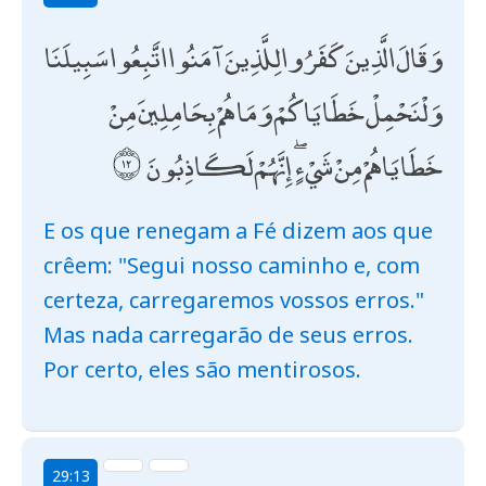
وَقَالَ الَّذِينَ كَفَرُوا لِلَّذِينَ آمَنُوا اتَّبِعُوا سَبِيلَنَا
وَلْنَحْمِلْ خَطَايَاكُمْ وَمَا هُمْ بِحَامِلِينَ مِنْ
خَطَايَاهُمْ مِنْ شَيْءٍ ۖ إِنَّهُمْ لَكَاذِبُونَ
E os que renegam a Fé dizem aos que
crêem: "Segui nosso caminho e, com
certeza, carregaremos vossos erros."
Mas nada carregarão de seus erros.
Por certo, eles são mentirosos.
29:13