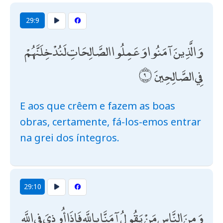
29:9
وَالَّذِينَ آمَنُوا وَعَمِلُوا الصَّالِحَاتِ لَنُدْخِلَنَّهُمْ
فِي الصَّالِحِينَ
E aos que crêem e fazem as boas
obras, certamente, fá-los-emos entrar
na grei dos íntegros.
29:10
وَمِنَ النَّاسِ مَنْ يَقُولُ آمَنَّا بِاللَّهِ فَإِذَا أُوذِيَ فِي اللَّهِ