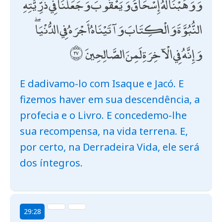
وَوَهَبْنَا لَهُ إِسْحَاقَ وَيَعْقُوبَ وَجَعَلْنَا فِي ذُرِّيَّتِهِ
النُّبُوَّةَ وَالْكِتَابَ وَآتَيْنَاهُ أَجْرَهُ فِي الدُّنْيَا ۖ
وَإِنَّهُ فِي الْآخِرَةِ لَمِنَ الصَّالِحِينَ
E dadivamo-lo com Isaque e Jacó. E
fizemos haver em sua descendência, a
profecia e o Livro. E concedemo-lhe
sua recompensa, na vida terrena. E,
por certo, na Derradeira Vida, ele será
dos íntegros.
29:28