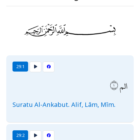
29:1
الم
Suratu Al-Ankabut. Alif, Lām, Mīm.
29:2