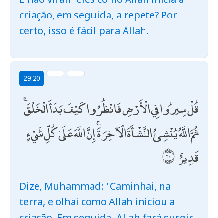
criação, em seguida, a repete? Por
certo, isso é fácil para Allah.
29:20
قُلْ سِيرُوا فِي الْأَرْضِ فَانْظُرُوا كَيْفَ بَدَأَ الْخَلْقَ ۚ
ثُمَّ اللَّهُ يُنْشِئُ النَّشْأَةَ الْآخِرَةَ ۚ إِنَّ اللَّهَ عَلَىٰ كُلِّ شَيْءٍ
قَدِيرٌ
Dize, Muhammad: "Caminhai, na
terra, e olhai como Allah iniciou a
criação. Em seguida, Allah fará surgir