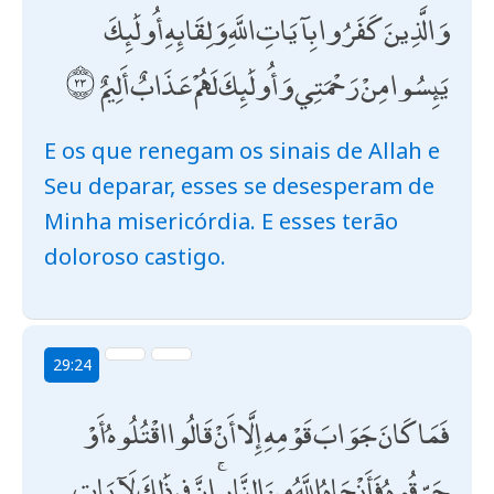
وَالَّذِينَ كَفَرُوا بِآيَاتِ اللَّهِ وَلِقَائِهِ أُولَٰئِكَ
يَئِسُوا مِنْ رَحْمَتِي وَأُولَٰئِكَ لَهُمْ عَذَابٌ أَلِيمٌ
E os que renegam os sinais de Allah e
Seu deparar, esses se desesperam de
Minha misericórdia. E esses terão
doloroso castigo.
29:24
فَمَا كَانَ جَوَابَ قَوْمِهِ إِلَّا أَنْ قَالُوا اقْتُلُوهُ أَوْ
حَرِّقُوهُ فَأَنْجَاهُ اللَّهُ مِنَ النَّارِ ۚ إِنَّ فِي ذَٰلِكَ لَآيَاتٍ