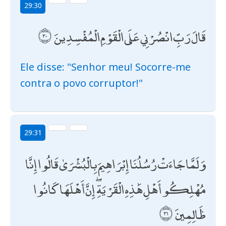
29:30
قَالَ رَبِّ انْصُرْنِي عَلَى الْقَوْمِ الْمُفْسِدِينَ
Ele disse: "Senhor meu! Socorre-me
contra o povo corruptor!"
29:31
وَلَمَّا جَاءَتْ رُسُلُنَا إِبْرَاهِيمَ بِالْبُشْرَىٰ قَالُوا إِنَّا
مُهْلِكُو أَهْلِ هَٰذِهِ الْقَرْيَةِ ۖ إِنَّ أَهْلَهَا كَانُوا
ظَالِمِينَ