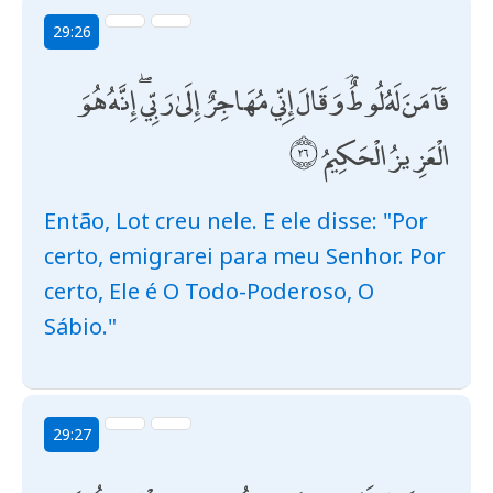
29:26
فَآمَنَ لَهُ لُوطٌ ۘ وَقَالَ إِنِّي مُهَاجِرٌ إِلَىٰ رَبِّي ۖ إِنَّهُ هُوَ
الْعَزِيزُ الْحَكِيمُ
Então, Lot creu nele. E ele disse: "Por
certo, emigrarei para meu Senhor. Por
certo, Ele é O Todo-Poderoso, O
Sábio."
29:27