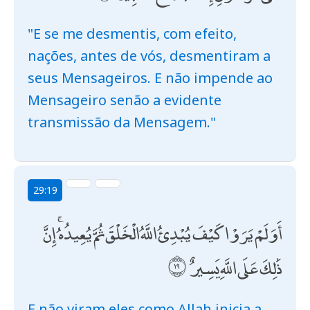
"E se me desmentis, com efeito,
nações, antes de vós, desmentiram a
seus Mensageiros. E não impende ao
Mensageiro senão a evidente
transmissão da Mensagem."
29:19
أَوَلَمْ يَرَوْا كَيْفَ يُبْدِئُ اللَّهُ الْخَلْقَ ثُمَّ يُعِيدُهُ ۚ إِنَّ
ذَٰلِكَ عَلَى اللَّهِ يَسِيرٌ
E não viram eles como Allah inicia a