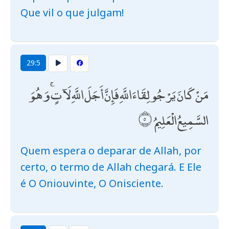
Que vil o que julgam!
29:5
مَنْ كَانَ يَرْجُو لِقَاءَ اللَّهِ فَإِنَّ أَجَلَ اللَّهِ لَآتٍ ۚ وَهُوَ
السَّمِيعُ الْعَلِيمُ
Quem espera o deparar de Allah, por
certo, o termo de Allah chegará. E Ele
é O Oniouvinte, O Onisciente.