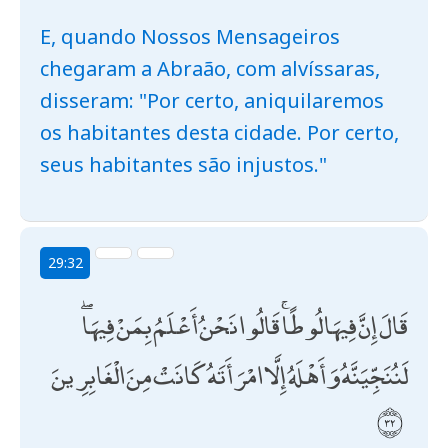
E, quando Nossos Mensageiros
chegaram a Abraão, com alvíssaras,
disseram: "Por certo, aniquilaremos
os habitantes desta cidade. Por certo,
seus habitantes são injustos."
29:32
قَالَ إِنَّ فِيهَا لُوطًا ۚ قَالُوا نَحْنُ أَعْلَمُ بِمَنْ فِيهَا ۖ
لَنُنَجِّيَنَّهُ وَأَهْلَهُ إِلَّا امْرَأَتَهُ كَانَتْ مِنَ الْغَابِرِينَ