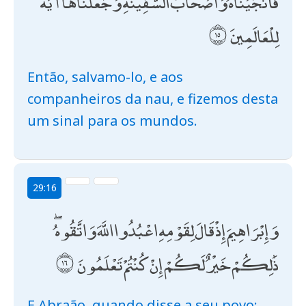
فَأَنْجَيْنَاهُ وَأَصْحَابَ السَّفِينَةِ وَجَعَلْنَاهَا آيَةً
لِلْعَالَمِينَ
Então, salvamo-lo, e aos
companheiros da nau, e fizemos desta
um sinal para os mundos.
29:16
وَإِبْرَاهِيمَ إِذْ قَالَ لِقَوْمِهِ اعْبُدُوا اللَّهَ وَاتَّقُوهُ ۖ
ذَٰلِكُمْ خَيْرٌ لَكُمْ إِنْ كُنْتُمْ تَعْلَمُونَ
E Abraão, quando disse a seu povo: