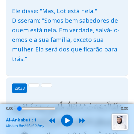
Ele disse: "Mas, Lot está nela."
Disseram: "Somos bem sabedores de
quem está nela. Em verdade, salvá-lo-
emos e a sua família, exceto sua
mulher. Ela será dos que ficarão para
trás."
29:33
وَلَمَّا أَنْ جَاءَتْ رُسُلُنَا لُوطًا سِيءَ بِهِمْ وَضَاقَ بِهِمْ
0:00
0:00
ذَرْعًا وَقَالُوا لَا تَخَفْ وَلَا تَحْزَنْ ۖ إِنَّا مُنَجُّوكَ
Al-Ankabut : 1
Mishari Rashid al-`Afasy