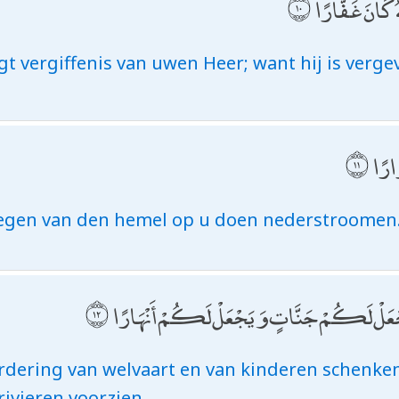
كَانَ غَفَّارًا
agt vergiffenis van uwen Heer; want hij is verg
ارًا
jk regen van den hemel op u doen nederstroomen
يَجْعَلْ لَكُمْ جَنَّاتٍ وَيَجْعَلْ لَكُمْ أَنْهَارًا
rdering van welvaart en van kinderen schenken,
ivieren voorzien.