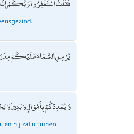
فَقُلْتُ اسْتَغْفِرُوا رَبَّكُمْ إِنَّهُ 
evensgezind.
يُرْسِلِ السَّمَاءَ عَلَيْكُمْ مِدْرَ
.
وَيُمْدِدْكُمْ بِأَمْوَالٍ وَبَنِينَ وَ
 en hij zal u tuinen