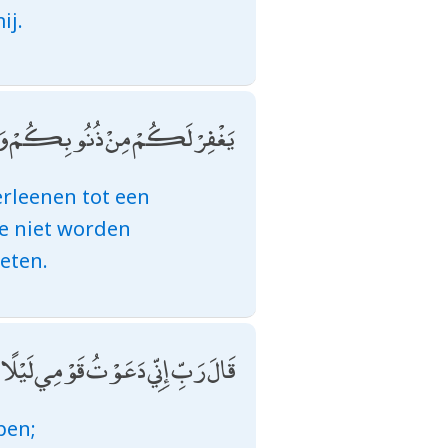
ij.
يَغْفِرْ لَكُمْ مِنْ ذُنُوبِكُمْ وَيُؤَخِّرْك
erleenen tot een
ie niet worden
weten.
قَالَ رَبِّ إِنِّي دَعَوْتُ قَوْمِي لَيْلًا 
pen;