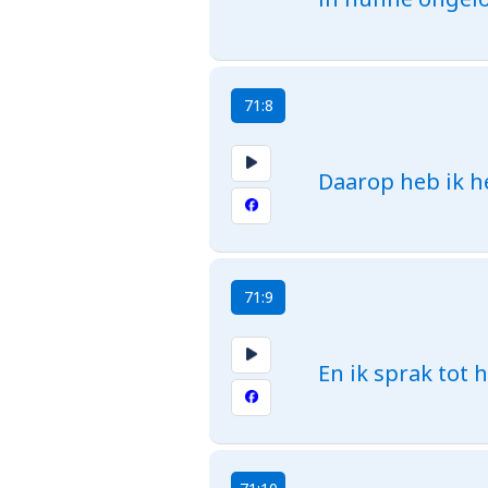
71:8
Daarop heb ik h
71:9
En ik sprak tot