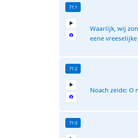
71:1
Waarlijk, wij z
eene vreeselijke 
71:2
Noach zeide: O m
71:3