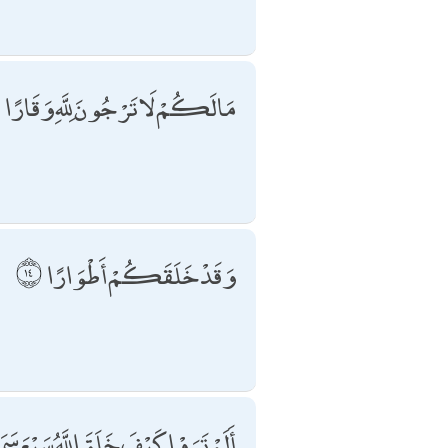
مَا لَكُمْ لَا تَرْجُونَ لِلَّهِ وَقَارًا
وَقَدْ خَلَقَكُمْ أَطْوَارًا
أَلَمْ تَرَوْا كَيْفَ خَلَقَ اللَّهُ سَبْعَ س