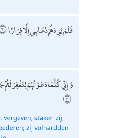
فَلَمْ يَزِدْهُمْ دُعَائِي إِلَّا فِرَارًا
وَإِنِّي كُلَّمَا دَعَوْتُهُمْ لِتَغْفِرَ لَه
t vergeven, staken zij
eederen; zij volhardden
ig.