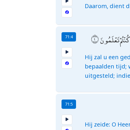
Daarom, dient d
ُنْتُمْ تَعْلَمُونَ
71:4
Hij zal u een ge
bepaalden tijd; 
uitgesteld; indi
71:5
Hij zeide: O Hee