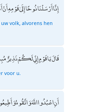
إِنَّا أَرْسَلْنَا نُوحًا إِلَىٰ قَوْمِهِ أَنْ أ
 uw volk, alvorens hen
قَالَ يَا قَوْمِ إِنِّي لَكُمْ نَذِيرٌ مُبِ
r voor u.
أَنِ اعْبُدُوا اللَّهَ وَاتَّقُوهُ وَأَطِيعُ