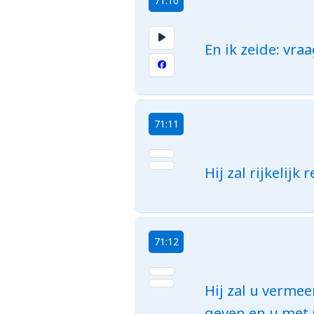
71:10
En ik zeide: vra
71:11
Hij zal rijkeli
71:12
Hij zal u vermee
geven en u met r