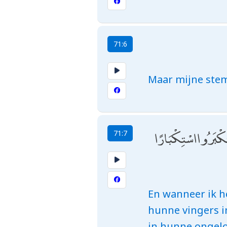
71:6
Maar mijne stem
سْتَكْبَرُوا اسْتِكْبَارًا
71:7
En wanneer ik he
hunne vingers i
in hunne ongelo