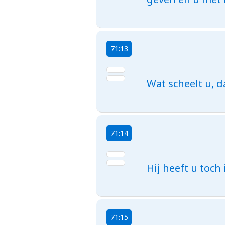
71:13
Wat scheelt u, d
71:14
Hij heeft u toc
71:15