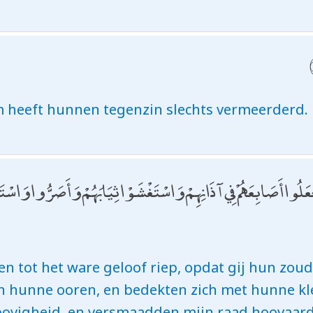
 heeft hunnen tegenzin slechts vermeerderd.
ُمْ جَعَلُوا أَصَابِعَهُمْ فِي آذَانِهِمْ وَاسْتَغْشَوْا ثِيَابَهُمْ وَأَصَرُّوا وَا
n tot het ware geloof riep, opdat gij hun zoud
n hunne ooren, en bedekten zich met hunne kl
ovigheid, en versmaadden mijn raad hoovaard