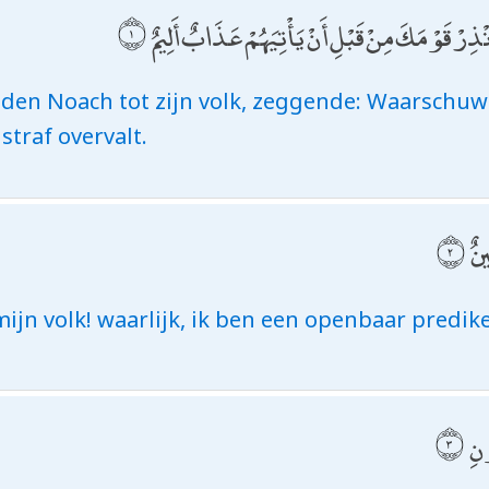
َنْذِرْ قَوْمَكَ مِنْ قَبْلِ أَنْ يَأْتِيَهُمْ عَذَابٌ أَلِيمٌ
onden Noach tot zijn volk, zeggende: Waarschuw
straf overvalt.
ينٌ
ijn volk! waarlijk, ik ben een openbaar predike
ونِ