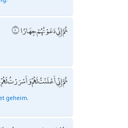
ثُمَّ إِنِّي دَعَوْتُهُمْ جِهَارًا
ثُمَّ إِنِّي أَعْلَنْتُ لَهُمْ وَأَسْرَرْتُ لَهُمْ
het geheim.