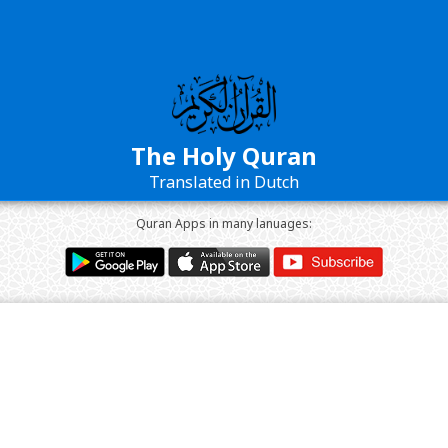
The Holy Quran
Translated in Dutch
Quran Apps in many lanuages: