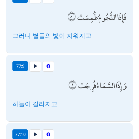
فَإِذَا النُّجُومُ طُمِسَتْ
그러니 별들의 빛이 지워지고
77:9
وَإِذَا السَّمَاءُ فُرِجَتْ
하늘이 갈라지고
77:10