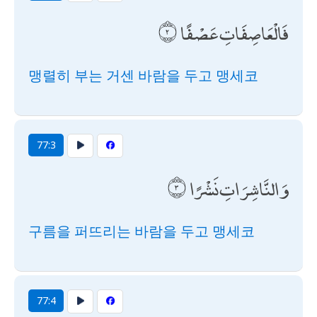
فَالْعَاصِفَاتِ عَصْفًا
맹렬히 부는 거센 바람을 두고 맹세코
77:3
وَالنَّاشِرَاتِ نَشْرًا
구름을 퍼뜨리는 바람을 두고 맹세코
77:4