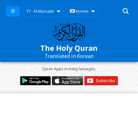
77 - Al-Mursalat
Korean
The Holy Quran
Translated in Korean
Quran Apps in many lanuages: