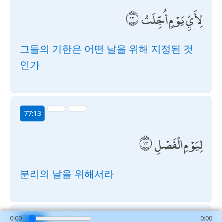
لِأَيِّ يَوْمٍ أُجِّلَتْ
그들의 기한은 어떤 날을 위해 지정된 것
인가
77:13
لِيَوْمِ الْفَصْلِ
분리의 날을 위해서라
0:00
0:00