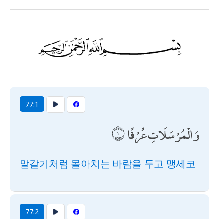
77:1
وَالْمُرْسَلَاتِ عُرْفًا
말갈기처럼 몰아치는 바람을 두고 맹세코
77:2