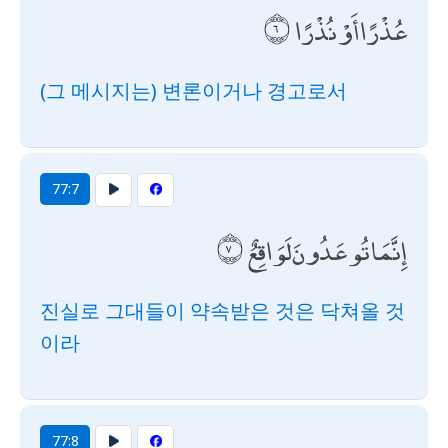
عُذْرًا أَوْ نُذْرًا
(그 메시지는) 변론이거나 경고로서
77:7
إِنَّمَا تُوعَدُونَ لَوَاقِعٌ
진실로 그대들이 약속받은 것은 닥쳐올 것
이라
77:8