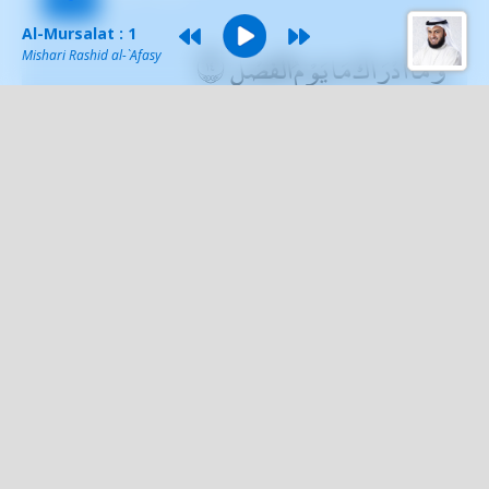
77:14
Al-Mursalat : 1
وَمَا أَدْرَاكَ مَا يَوْمُ الْفَصْلِ
Mishari Rashid al-`Afasy
무엇이 그대에게 분리의 날이 무엇인지를
알려 줄 것인가
77:15
وَيْلٌ يَوْمَئِذٍ لِلْمُكَذِّبِينَ
그날 진리를 부정하는 자들에게 재앙이 있
을 것이라