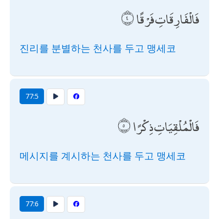
فَالْفَارِقَاتِ فَرْقًا
진리를 분별하는 천사를 두고 맹세코
77:5
فَالْمُلْقِيَاتِ ذِكْرًا
메시지를 계시하는 천사를 두고 맹세코
77:6