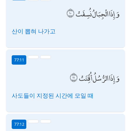
وَإِذَا الْجِبَالُ نُسِفَتْ
산이 뽑혀 나가고
77:11
وَإِذَا الرُّسُلُ أُقِّتَتْ
사도들이 지정된 시간에 모일 때
77:12