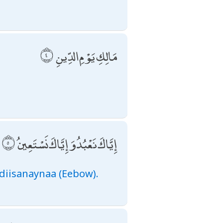
مَالِكِ يَوْمِ الدِّينِ
إِيَّاكَ نَعْبُدُ وَإِيَّاكَ نَسْتَعِينُ
diisanaynaa (Eebow).