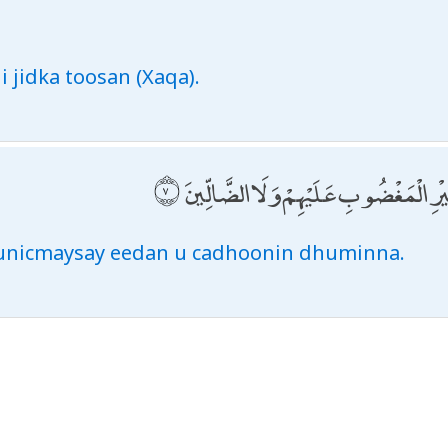
 jidka toosan (Xaqa).
ْرِ الْمَغْضُوبِ عَلَيْهِمْ وَلَا الضَّالِّينَ
 unicmaysay eedan u cadhoonin dhuminna.