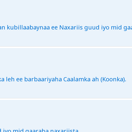
n kubillaabaynaa ee Naxariis guud iyo mid gaa
a leh ee barbaariyaha Caalamka ah (Koonka).
 iyo mid gaaraba naxariista.