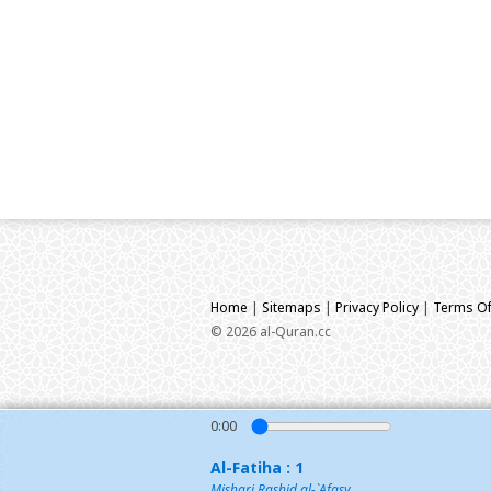
Home
|
Sitemaps
|
Privacy Policy
|
Terms Of
© 2026 al-Quran.cc
0:00
Al-Fatiha : 1
Mishari Rashid al-`Afasy