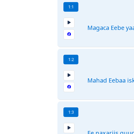
1:1
Magaca Eebe yaa
1:2
Mahad Eebaa isk
1:3
Ee naxariis guud