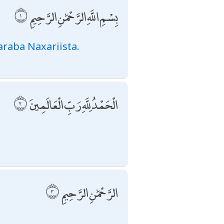
بِسْمِ اللَّهِ الرَّحْمَٰنِ الرَّحِيمِ
raba Naxariista.
الْحَمْدُ لِلَّهِ رَبِّ الْعَالَمِينَ
الرَّحْمَٰنِ الرَّحِيمِ