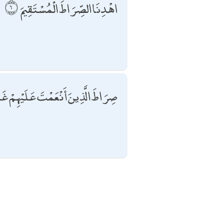
اهْدِنَا الصِّرَاطَ الْمُسْتَقِيمَ
صِرَاطَ الَّذِينَ أَنْعَمْتَ عَلَيْهِمْ غَي