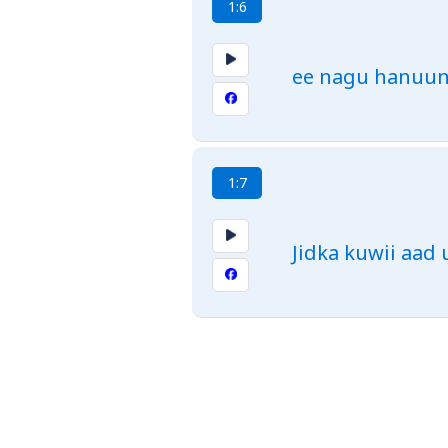
1:6
ee nagu hanuuni
1:7
Jidka kuwii aad