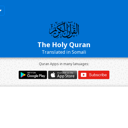
The Holy Quran
Translated in Somali
Quran Apps in many lanuages: