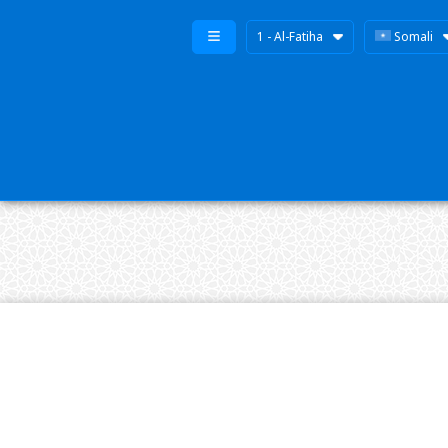
1 - Al-Fatiha
Somali