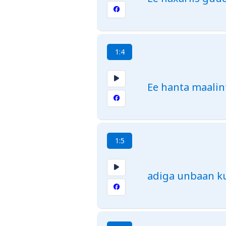
1:4
Ee hanta maalin
1:5
adiga unbaan k