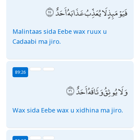
فَيَوْمَئِذٍ لَا يُعَذِّبُ عَذَابَهُ أَحَدٌ
Malintaas sida Eebe wax ruux u
Cadaabi ma jiro.
89:26
وَلَا يُوثِقُ وَثَاقَهُ أَحَدٌ
Wax sida Eebe wax u xidhina ma jiro.