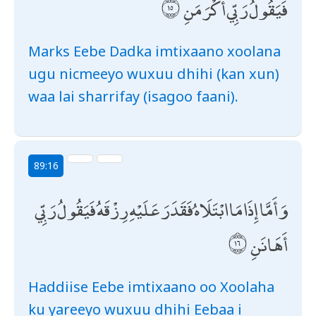
فَيَقُولُ رَبِّي أَكْرَمَنِ
Marks Eebe Dadka imtixaano xoolana
ugu nicmeeyo wuxuu dhihi (kan xun)
waa lai sharrifay (isagoo faani).
89:16
وَأَمَّا إِذَا مَا ابْتَلَاهُ فَقَدَرَ عَلَيْهِ رِزْقَهُ فَيَقُولُ رَبِّي
أَهَانَنِ
Haddiise Eebe imtixaano oo Xoolaha
ku yareeyo wuxuu dhihi Eebaa i