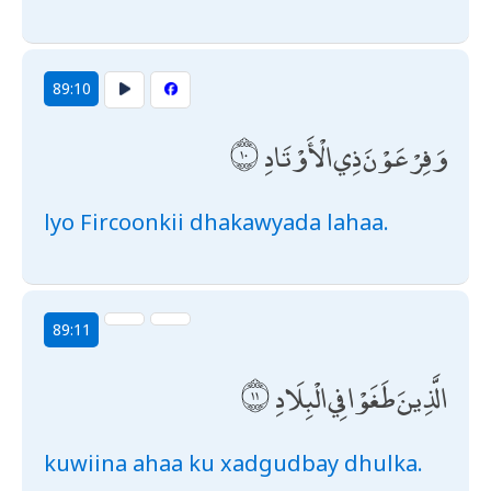
89:10
وَفِرْعَوْنَ ذِي الْأَوْتَادِ
lyo Fircoonkii dhakawyada lahaa.
89:11
الَّذِينَ طَغَوْا فِي الْبِلَادِ
kuwiina ahaa ku xadgudbay dhulka.