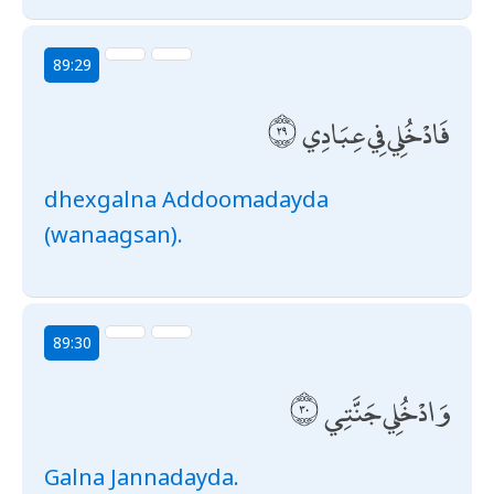
89:29
فَادْخُلِي فِي عِبَادِي
dhexgalna Addoomadayda
(wanaagsan).
89:30
وَادْخُلِي جَنَّتِي
Galna Jannadayda.