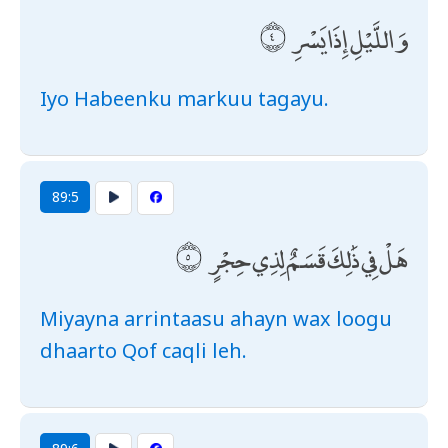
وَاللَّيْلِ إِذَا يَسْرِ
Iyo Habeenku markuu tagayu.
89:5
هَلْ فِي ذَٰلِكَ قَسَمٌ لِذِي حِجْرٍ
Miyayna arrintaasu ahayn wax loogu
dhaarto Qof caqli leh.