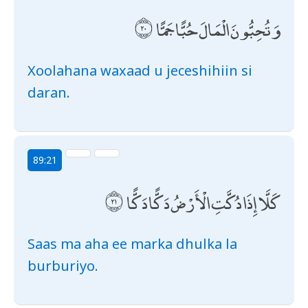
وَتُحِبُّونَ الْمَالَ حُبًّا جَمًّا
Xoolahana waxaad u jeceshihiin si
daran.
89:21
كَلَّا إِذَا دُكَّتِ الْأَرْضُ دَكًّا دَكًّا
Saas ma aha ee marka dhulka la
burburiyo.