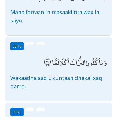
Mana fartaan in masaakiinta wax la
siiyo.
89:19
وَتَأْكُلُونَ التُّرَاثَ أَكْلًا لَمًّا
Waxaadna aad u cuntaan dhaxal xaq
darro.
89:20