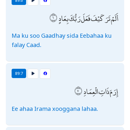
89:6
أَلَمْ تَرَ كَيْفَ فَعَلَ رَبُّكَ بِعَادٍ
Ma ku soo Gaadhay sida Eebahaa ku
falay Caad.
89:7
إِرَمَ ذَاتِ الْعِمَادِ
Ee ahaa Irama xooggana lahaa.