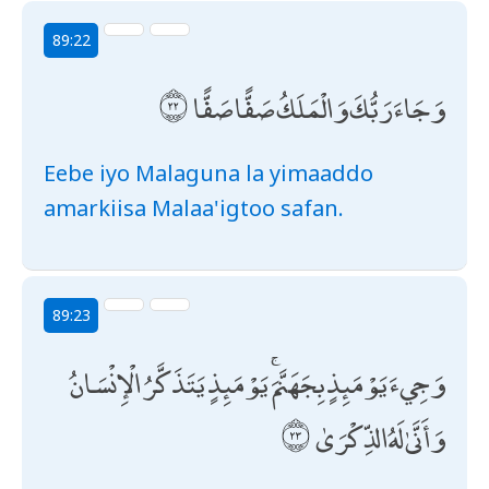
89:22
وَجَاءَ رَبُّكَ وَالْمَلَكُ صَفًّا صَفًّا
Eebe iyo Malaguna la yimaaddo
amarkiisa Malaa'igtoo safan.
89:23
وَجِيءَ يَوْمَئِذٍ بِجَهَنَّمَ ۚ يَوْمَئِذٍ يَتَذَكَّرُ الْإِنْسَانُ
وَأَنَّىٰ لَهُ الذِّكْرَىٰ