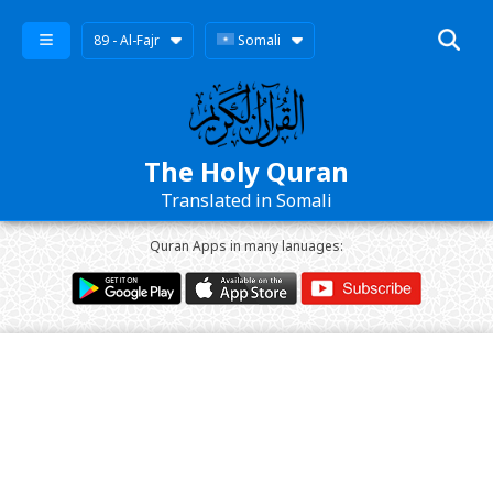
89 - Al-Fajr
Somali
The Holy Quran
Translated in Somali
Quran Apps in many lanuages: