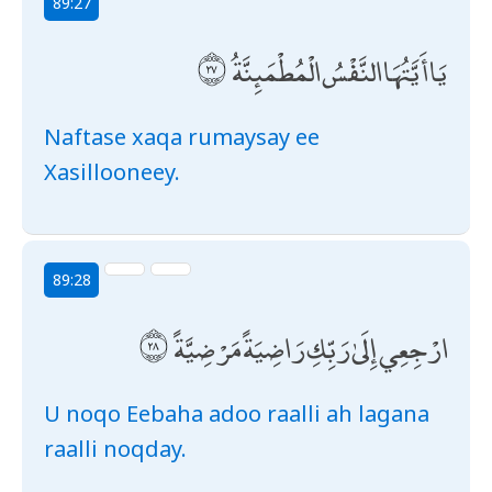
89:27
يَا أَيَّتُهَا النَّفْسُ الْمُطْمَئِنَّةُ
Naftase xaqa rumaysay ee
Xasillooneey.
89:28
ارْجِعِي إِلَىٰ رَبِّكِ رَاضِيَةً مَرْضِيَّةً
U noqo Eebaha adoo raalli ah lagana
raalli noqday.