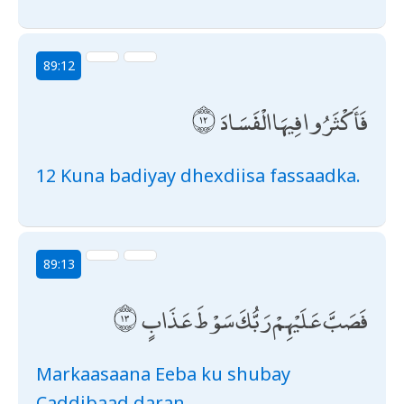
89:12
فَأَكْثَرُوا فِيهَا الْفَسَادَ
12 Kuna badiyay dhexdiisa fassaadka.
89:13
فَصَبَّ عَلَيْهِمْ رَبُّكَ سَوْطَ عَذَابٍ
Markaasaana Eeba ku shubay
Caddibaad daran.