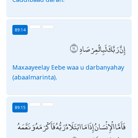
89:14
إِنَّ رَبَّكَ لَبِالْمِرْصَادِ
Maxaayeelay Eebe waa u darbanyahay
(abaalmarinta).
89:15
فَأَمَّا الْإِنْسَانُ إِذَا مَا ابْتَلَاهُ رَبُّهُ فَأَكْرَمَهُ وَنَعَّمَهُ