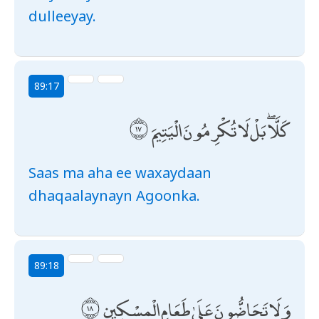
dulleeyay.
89:17
كَلَّا ۖ بَلْ لَا تُكْرِمُونَ الْيَتِيمَ
Saas ma aha ee waxaydaan
dhaqaalaynayn Agoonka.
89:18
وَلَا تَحَاضُّونَ عَلَىٰ طَعَامِ الْمِسْكِينِ