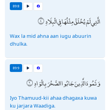
89:8
الَّتِي لَمْ يُخْلَقْ مِثْلُهَا فِي الْبِلَادِ
Wax la mid ahna aan iugu abuurin
dhulka.
89:9
وَثَمُودَ الَّذِينَ جَابُوا الصَّخْرَ بِالْوَادِ
Iyo Thamuud-kii ahaa dhagaxa kuwa
ku jarjara Waadiga.