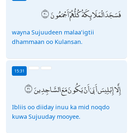
فَسَجَدَ الْمَلَائِكَةُ كُلُّهُمْ أَجْمَعُونَ
wayna Sujuudeen malaa'igtii
dhammaan oo Kulansan.
15:31
إِلَّا إِبْلِيسَ أَبَىٰ أَنْ يَكُونَ مَعَ السَّاجِدِينَ
Ibliis oo diiday inuu ka mid noqdo
kuwa Sujuuday mooyee.