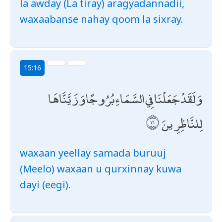
la awday (La tiray) aragyadannadii,
waxaabanse nahay qoom la sixray.
15:16
وَلَقَدْ جَعَلْنَا فِي السَّمَاءِ بُرُوجًا وَزَيَّنَّاهَا
لِلنَّاظِرِينَ
waxaan yeellay samada buruuj
(Meelo) waxaan u qurxinnay kuwa
dayi (eegi).