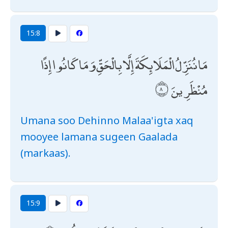
15:8
مَا نُنَزِّلُ الْمَلَائِكَةَ إِلَّا بِالْحَقِّ وَمَا كَانُوا إِذًا
مُنْظَرِينَ
Umana soo Dehinno Malaa'igta xaq
mooyee lamana sugeen Gaalada
(markaas).
15:9