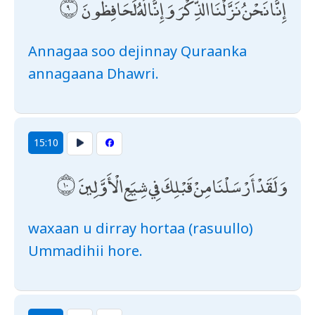
إِنَّا نَحْنُ نَزَّلْنَا الذِّكْرَ وَإِنَّا لَهُ لَحَافِظُونَ
Annagaa soo dejinnay Quraanka
annagaana Dhawri.
15:10
وَلَقَدْ أَرْسَلْنَا مِنْ قَبْلِكَ فِي شِيَعِ الْأَوَّلِينَ
waxaan u dirray hortaa (rasuullo)
Ummadihii hore.