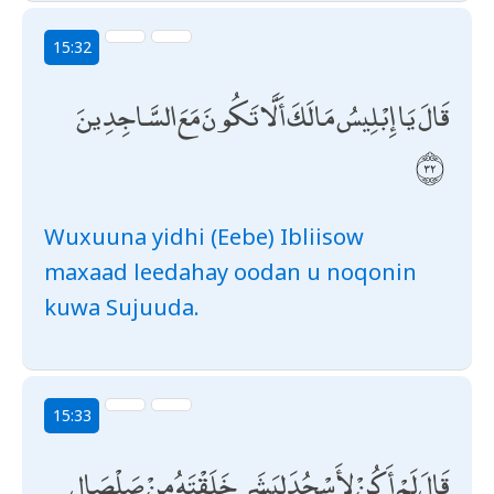
15:32
قَالَ يَا إِبْلِيسُ مَا لَكَ أَلَّا تَكُونَ مَعَ السَّاجِدِينَ
Wuxuuna yidhi (Eebe) Ibliisow
maxaad leedahay oodan u noqonin
kuwa Sujuuda.
15:33
قَالَ لَمْ أَكُنْ لِأَسْجُدَ لِبَشَرٍ خَلَقْتَهُ مِنْ صَلْصَالٍ