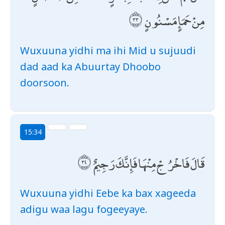
مِنْ حَمَإٍ مَسْنُونٍ
Wuxuuna yidhi ma ihi Mid u sujuudi
dad aad ka Abuurtay Dhoobo
doorsoon.
15:34
قَالَ فَاخْرُجْ مِنْهَا فَإِنَّكَ رَجِيمٌ
Wuxuuna yidhi Eebe ka bax xageeda
adigu waa lagu fogeeyaye.