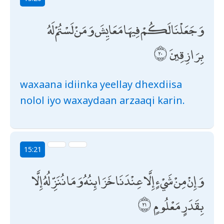
وَجَعَلْنَا لَكُمْ فِيهَا مَعَايِشَ وَمَنْ لَسْتُمْ لَهُ
بِرَازِقِينَ
waxaana idiinka yeellay dhexdiisa
nolol iyo waxaydaan arzaaqi karin.
15:21
وَإِنْ مِنْ شَيْءٍ إِلَّا عِنْدَنَا خَزَائِنُهُ وَمَا نُنَزِّلُهُ إِلَّا
بِقَدَرٍ مَعْلُومٍ