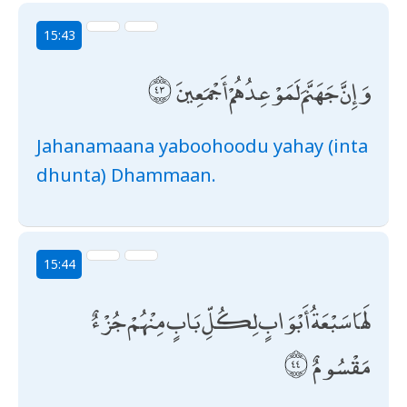
15:43
وَإِنَّ جَهَنَّمَ لَمَوْعِدُهُمْ أَجْمَعِينَ
Jahanamaana yaboohoodu yahay (inta
dhunta) Dhammaan.
15:44
لَهَا سَبْعَةُ أَبْوَابٍ لِكُلِّ بَابٍ مِنْهُمْ جُزْءٌ
مَقْسُومٌ