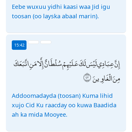
Eebe wuxuu yidhi kaasi waa Jid igu
toosan (oo layska abaal marin).
15:42
إِنَّ عِبَادِي لَيْسَ لَكَ عَلَيْهِمْ سُلْطَانٌ إِلَّا مَنِ اتَّبَعَكَ
مِنَ الْغَاوِينَ
Addoomadayda (toosan) Kuma lihid
xujo Cid Ku raacday oo kuwa Baadida
ah ka mida Mooyee.