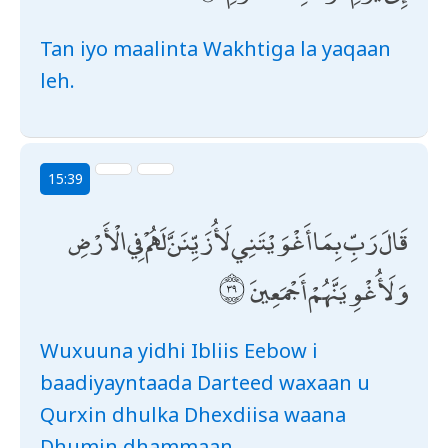
Tan iyo maalinta Wakhtiga la yaqaan
leh.
15:39
قَالَ رَبِّ بِمَا أَغْوَيْتَنِي لَأُزَيِّنَنَّ لَهُمْ فِي الْأَرْضِ
وَلَأُغْوِيَنَّهُمْ أَجْمَعِينَ
Wuxuuna yidhi Ibliis Eebow i
baadiyayntaada Darteed waxaan u
Qurxin dhulka Dhexdiisa waana
Dhumin dhammaan.