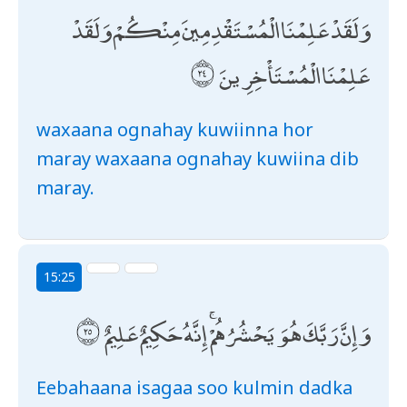
وَلَقَدْ عَلِمْنَا الْمُسْتَقْدِمِينَ مِنْكُمْ وَلَقَدْ
عَلِمْنَا الْمُسْتَأْخِرِينَ
waxaana ognahay kuwiinna hor
maray waxaana ognahay kuwiina dib
maray.
15:25
وَإِنَّ رَبَّكَ هُوَ يَحْشُرُهُمْ ۚ إِنَّهُ حَكِيمٌ عَلِيمٌ
Eebahaana isagaa soo kulmin dadka