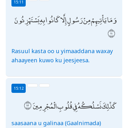
15:11
وَمَا يَأْتِيهِمْ مِنْ رَسُولٍ إِلَّا كَانُوا بِهِ يَسْتَهْزِئُونَ
Rasuul kasta oo u yimaaddana waxay
ahaayeen kuwo ku jeesjeesa.
15:12
كَذَٰلِكَ نَسْلُكُهُ فِي قُلُوبِ الْمُجْرِمِينَ
saasaana u galinaa (Gaalnimada)