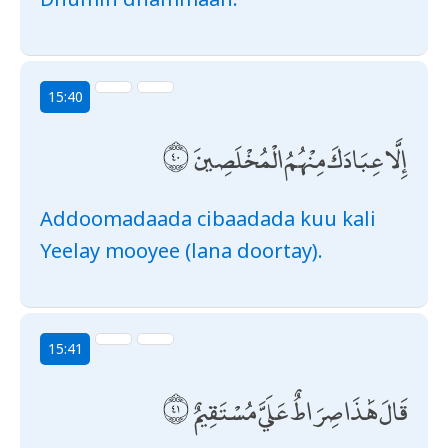
15:40
إِلَّا عِبَادَكَ مِنْهُمُ الْمُخْلَصِينَ
Addoomadaada cibaadada kuu kali
Yeelay mooyee (lana doortay).
15:41
قَالَ هَٰذَا صِرَاطٌ عَلَيَّ مُسْتَقِيمٌ