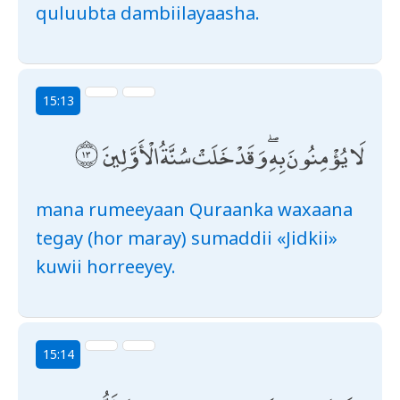
quluubta dambiilayaasha.
15:13
لَا يُؤْمِنُونَ بِهِ ۖ وَقَدْ خَلَتْ سُنَّةُ الْأَوَّلِينَ
mana rumeeyaan Quraanka waxaana
tegay (hor maray) sumaddii «Jidkii»
kuwii horreeyey.
15:14