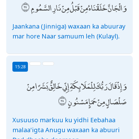
وَالْجَانَّ خَلَقْنَاهُ مِنْ قَبْلُ مِنْ نَارِ السَّمُومِ
Jaankana (Jinniga) waxaan ka abuuray
mar hore Naar samuum leh (Kulayl).
15:28
وَإِذْ قَالَ رَبُّكَ لِلْمَلَائِكَةِ إِنِّي خَالِقٌ بَشَرًا مِنْ
صَلْصَالٍ مِنْ حَمَإٍ مَسْنُونٍ
Xusuuso markuu ku yidhi Eebahaa
malaa'igta Anugu waxaan ka abuuri