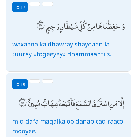
15:17
وَحَفِظْنَاهَا مِنْ كُلِّ شَيْطَانٍ رَجِيمٍ
waxaana ka dhawray shaydaan la
tuuray «fogeeyey» dhammaantiis.
15:18
إِلَّا مَنِ اسْتَرَقَ السَّمْعَ فَأَتْبَعَهُ شِهَابٌ مُبِينٌ
mid dafa maqalka oo danab cad raaco
mooyee.