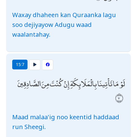
Waxay dhaheen kan Quraanka lagu
soo dejiyayow Adugu waad
waalantahay.
15:7
لَوْ مَا تَأْتِينَا بِالْمَلَائِكَةِ إِنْ كُنْتَ مِنَ الصَّادِقِينَ
Maad malaa'ig noo keentid haddaad
run Sheegi.