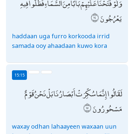
وَلَوْ فَتَحْنَا عَلَيْهِمْ بَابًا مِنَ السَّمَاءِ فَظَلُّوا فِيهِ
يَعْرُجُونَ
haddaan uga furro korkooda irrid
samada ooy ahaadaan kuwo kora
15:15
لَقَالُوا إِنَّمَا سُكِّرَتْ أَبْصَارُنَا بَلْ نَحْنُ قَوْمٌ
مَسْحُورُونَ
waxay odhan lahaayeen waxaan uun