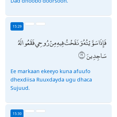
Dad dhoobo doorsoon.
15:29
فَإِذَا سَوَّيْتُهُ وَنَفَخْتُ فِيهِ مِنْ رُوحِي فَقَعُوا لَهُ
سَاجِدِينَ
Ee markaan ekeeyo kuna afuufo
dhexdiisa Ruuxdayda ugu dhaca
Sujuud.
15:30