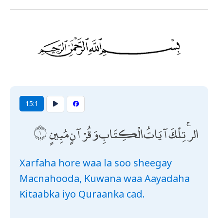
15:1
الر ۚ تِلْكَ آيَاتُ الْكِتَابِ وَقُرْآنٍ مُبِينٍ
Xarfaha hore waa la soo sheegay
Macnahooda, Kuwana waa Aayadaha
Kitaabka iyo Quraanka cad.