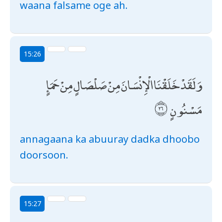
waana falsame oge ah.
15:26
وَلَقَدْ خَلَقْنَا الْإِنْسَانَ مِنْ صَلْصَالٍ مِنْ حَمَإٍ
مَسْنُونٍ
annagaana ka abuuray dadka dhoobo
doorsoon.
15:27