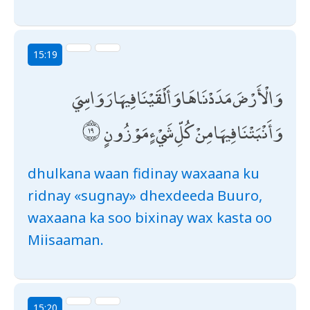
15:19
وَالْأَرْضَ مَدَدْنَاهَا وَأَلْقَيْنَا فِيهَا رَوَاسِيَ
وَأَنْبَتْنَا فِيهَا مِنْ كُلِّ شَيْءٍ مَوْزُونٍ
dhulkana waan fidinay waxaana ku
ridnay «sugnay» dhexdeeda Buuro,
waxaana ka soo bixinay wax kasta oo
Miisaaman.
15:20