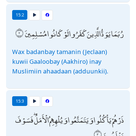
15:2
رُبَمَا يَوَدُّ الَّذِينَ كَفَرُوا لَوْ كَانُوا مُسْلِمِينَ
Wax badanbay tamanin (Jeclaan)
kuwii Gaaloobay (Aakhiro) inay
Muslimiin ahaadaan (adduunkii).
15:3
ذَرْهُمْ يَأْكُلُوا وَيَتَمَتَّعُوا وَيُلْهِهِمُ الْأَمَلُ ۖ فَسَوْفَ
يَعْلَمُونَ