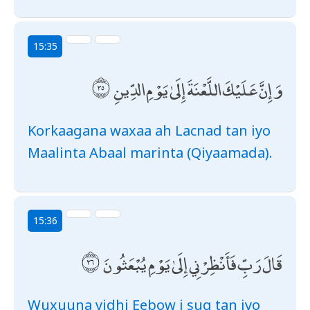
15:35
وَإِنَّ عَلَيْكَ اللَّعْنَةَ إِلَىٰ يَوْمِ الدِّينِ
Korkaagana waxaa ah Lacnad tan iyo
Maalinta Abaal marinta (Qiyaamada).
15:36
قَالَ رَبِّ فَأَنْظِرْنِي إِلَىٰ يَوْمِ يُبْعَثُونَ
Wuxuuna yidhi Eebow i sug tan iyo