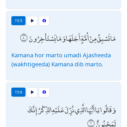
15:5
مَا تَسْبِقُ مِنْ أُمَّةٍ أَجَلَهَا وَمَا يَسْتَأْخِرُونَ
Kamana hor marto umadi Ajasheeda
(wakhtigeeda) Kamana dib marto.
15:6
وَقَالُوا يَا أَيُّهَا الَّذِي نُزِّلَ عَلَيْهِ الذِّكْرُ إِنَّكَ
لَمَجْنُونٌ