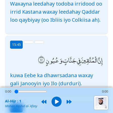
Waxayna leedahay todoba irridood oo
irrid Kastana waxay leedahay Qaddar
loo qaybiyay (oo Ibliis iyo Colkiisa ah).
15:45
إِنَّ الْمُتَّقِينَ فِي جَنَّاتٍ وَعُيُونٍ
kuwa Eebe ka dhawrsadana waxay
gali Janooyin iyo Ilo (durduri).
0:00
0:00
Al-Hijr : 1
Mishari Rashid al-`Afasy
15:46