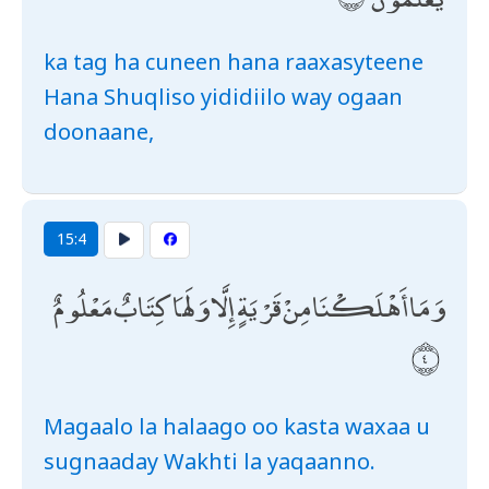
ka tag ha cuneen hana raaxasyteene
Hana Shuqliso yididiilo way ogaan
doonaane,
15:4
وَمَا أَهْلَكْنَا مِنْ قَرْيَةٍ إِلَّا وَلَهَا كِتَابٌ مَعْلُومٌ
Magaalo la halaago oo kasta waxaa u
sugnaaday Wakhti la yaqaanno.