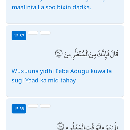
maalinta La soo bixin dadka.
15:37
قَالَ فَإِنَّكَ مِنَ الْمُنْظَرِينَ
Wuxuuna yidhi Eebe Adugu kuwa la
sugi Yaad ka mid tahay.
15:38
إِلَىٰ يَوْمِ الْوَقْتِ الْمَعْلُومِ