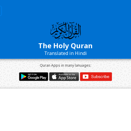
The Holy Quran
Translated in Hindi
Quran Apps in many lanuages: