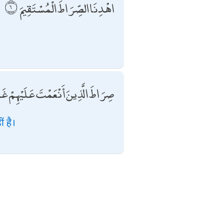
اهْدِنَا الصِّرَاطَ الْمُسْتَقِيمَ
صِرَاطَ الَّذِينَ أَنْعَمْتَ عَلَيْهِمْ غَي
ं है।