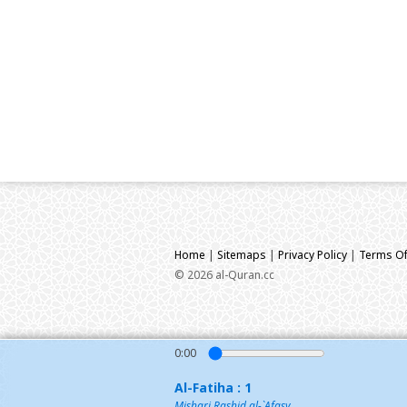
Home
|
Sitemaps
|
Privacy Policy
|
Terms Of
© 2026 al-Quran.cc
0:00
Al-Fatiha : 1
Mishari Rashid al-`Afasy