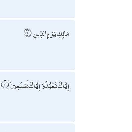
مَالِكِ يَوْمِ الدِّينِ
إِيَّاكَ نَعْبُدُ وَإِيَّاكَ نَسْتَعِينُ