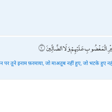
।
ْرِ الْمَغْضُوبِ عَلَيْهِمْ وَلَا الضَّالِّينَ
िन पर तूने इनाम फ़रमाया, जो माअतूब नहीं हुए, जो भटके हुए नही