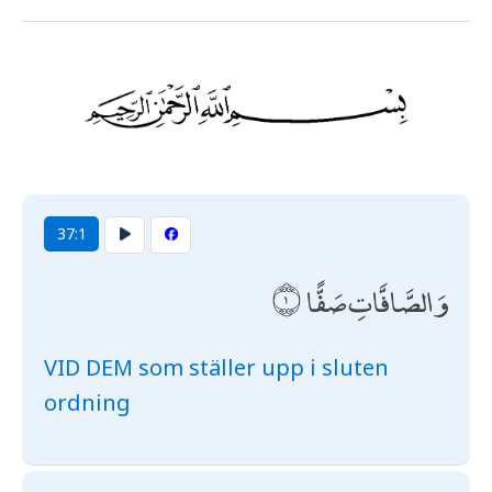
37:1
وَالصَّافَّاتِ صَفًّا
VID DEM som ställer upp i sluten
ordning