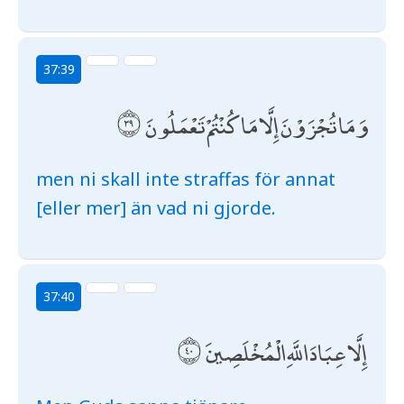
37:39
وَمَا تُجْزَوْنَ إِلَّا مَا كُنْتُمْ تَعْمَلُونَ
men ni skall inte straffas för annat
[eller mer] än vad ni gjorde.
37:40
إِلَّا عِبَادَ اللَّهِ الْمُخْلَصِينَ