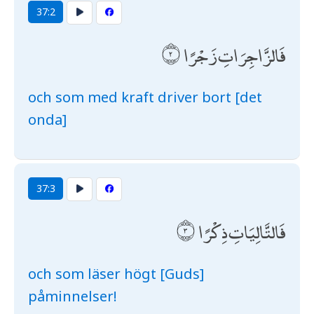
37:2
فَالزَّاجِرَاتِ زَجْرًا
och som med kraft driver bort [det
onda]
37:3
فَالتَّالِيَاتِ ذِكْرًا
och som läser högt [Guds]
påminnelser!