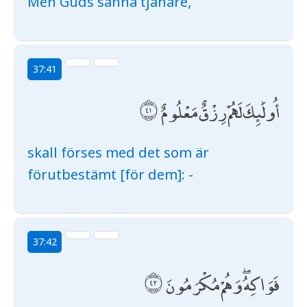
Men Guds sanna tjänare,
37:41
أُولَٰئِكَ لَهُمْ رِزْقٌ مَعْلُومٌ
skall förses med det som är
förutbestämt [för dem]: -
37:42
فَوَاكِهُ ۖ وَهُمْ مُكْرَمُونَ