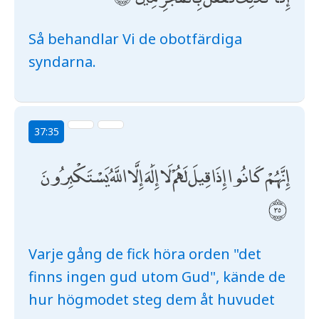
Så behandlar Vi de obotfärdiga
syndarna.
37:35
إِنَّهُمْ كَانُوا إِذَا قِيلَ لَهُمْ لَا إِلَٰهَ إِلَّا اللَّهُ يَسْتَكْبِرُونَ
Varje gång de fick höra orden "det
finns ingen gud utom Gud", kände de
hur högmodet steg dem åt huvudet