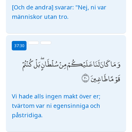
[Och de andra] svarar: "Nej, ni var
människor utan tro.
37:30
وَمَا كَانَ لَنَا عَلَيْكُمْ مِنْ سُلْطَانٍ ۖ بَلْ كُنْتُمْ
قَوْمًا طَاغِينَ
Vi hade alls ingen makt över er;
tvärtom var ni egensinniga och
påstridiga.