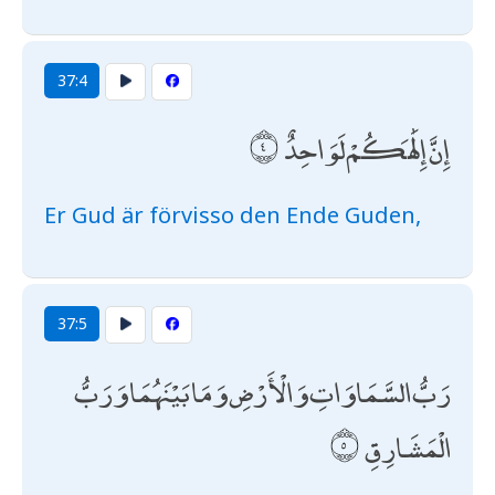
37:4
إِنَّ إِلَٰهَكُمْ لَوَاحِدٌ
Er Gud är förvisso den Ende Guden,
37:5
رَبُّ السَّمَاوَاتِ وَالْأَرْضِ وَمَا بَيْنَهُمَا وَرَبُّ
الْمَشَارِقِ