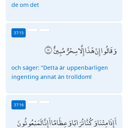
de om det
37:15
وَقَالُوا إِنْ هَٰذَا إِلَّا سِحْرٌ مُبِينٌ
och säger: "Detta är uppenbarligen
ingenting annat än trolldom!
37:16
أَإِذَا مِتْنَا وَكُنَّا تُرَابًا وَعِظَامًا أَإِنَّا لَمَبْعُوثُونَ