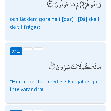
وَقِفُوهُمْ ۖ إِنَّهُمْ مَسْئُولُونَ
och låt dem göra halt [där]." [Då] skall
de tillfrågas:
37:25
مَا لَكُمْ لَا تَنَاصَرُونَ
"Hur är det fatt med er? Ni hjälper ju
inte varandra!"