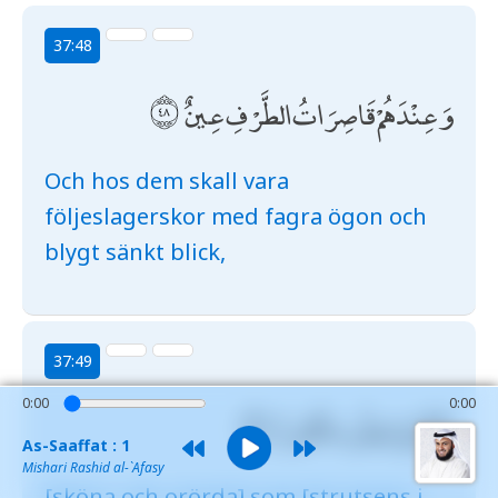
37:48
وَعِنْدَهُمْ قَاصِرَاتُ الطَّرْفِ عِينٌ
Och hos dem skall vara
följeslagerskor med fagra ögon och
blygt sänkt blick,
37:49
0:00
0:00
كَأَنَّهُنَّ بَيْضٌ مَكْنُونٌ
As-Saaffat : 1
Mishari Rashid al-`Afasy
[sköna och orörda] som [strutsens i