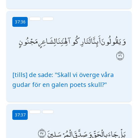
37:36
وَيَقُولُونَ أَئِنَّا لَتَارِكُو آلِهَتِنَا لِشَاعِرٍ مَجْنُونٍ
[tills] de sade: "Skall vi överge våra
gudar för en galen poets skull?"
37:37
بَلْ جَاءَ بِالْحَقِّ وَصَدَّقَ الْمُرْسَلِينَ