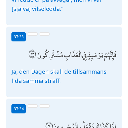
[själva] vilseledda."
37:33
فَإِنَّهُمْ يَوْمَئِذٍ فِي الْعَذَابِ مُشْتَرِكُونَ
Ja, den Dagen skall de tillsammans
lida samma straff.
37:34
إِنَّا كَذَٰلِكَ نَفْعَلُ بِالْمُجْرِمِينَ