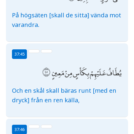
På högsäten [skall de sitta] vända mot
varandra.
37:45
يُطَافُ عَلَيْهِمْ بِكَأْسٍ مِنْ مَعِينٍ
Och en skål skall bäras runt [med en
dryck] från en ren källa,
37:46