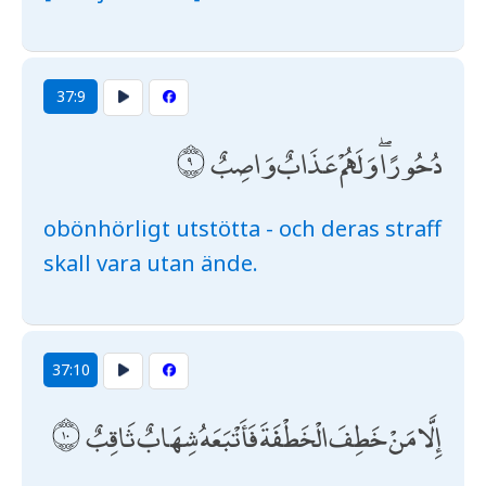
37:9
دُحُورًا ۖ وَلَهُمْ عَذَابٌ وَاصِبٌ
obönhörligt utstötta - och deras straff
skall vara utan ände.
37:10
إِلَّا مَنْ خَطِفَ الْخَطْفَةَ فَأَتْبَعَهُ شِهَابٌ ثَاقِبٌ