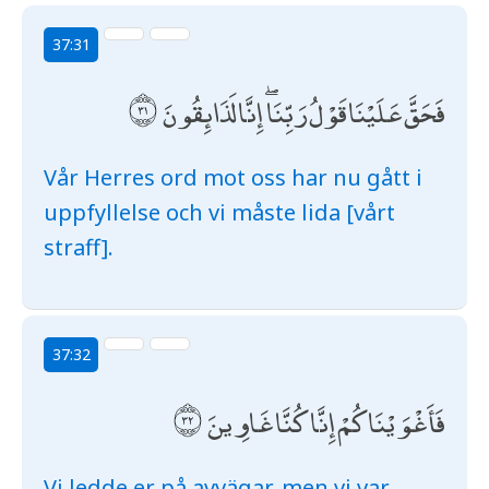
37:31
فَحَقَّ عَلَيْنَا قَوْلُ رَبِّنَا ۖ إِنَّا لَذَائِقُونَ
Vår Herres ord mot oss har nu gått i
uppfyllelse och vi måste lida [vårt
straff].
37:32
فَأَغْوَيْنَاكُمْ إِنَّا كُنَّا غَاوِينَ
Vi ledde er på avvägar, men vi var