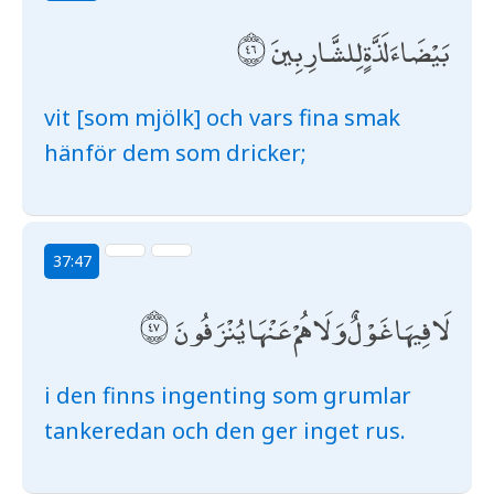
بَيْضَاءَ لَذَّةٍ لِلشَّارِبِينَ
vit [som mjölk] och vars fina smak
hänför dem som dricker;
37:47
لَا فِيهَا غَوْلٌ وَلَا هُمْ عَنْهَا يُنْزَفُونَ
i den finns ingenting som grumlar
tankeredan och den ger inget rus.