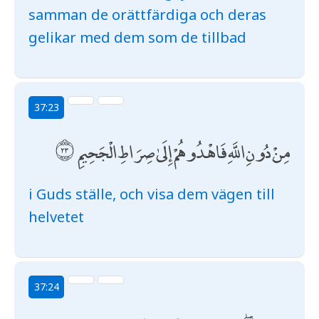
samman de orättfärdiga och deras
gelikar med dem som de tillbad
37:23
مِنْ دُونِ اللَّهِ فَاهْدُوهُمْ إِلَىٰ صِرَاطِ الْجَحِيمِ
i Guds ställe, och visa dem vägen till
helvetet
37:24