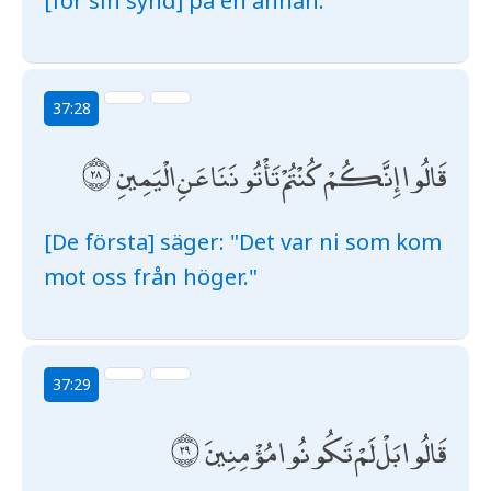
[för sin synd] på en annan.
37:28
قَالُوا إِنَّكُمْ كُنْتُمْ تَأْتُونَنَا عَنِ الْيَمِينِ
[De första] säger: "Det var ni som kom
mot oss från höger."
37:29
قَالُوا بَلْ لَمْ تَكُونُوا مُؤْمِنِينَ