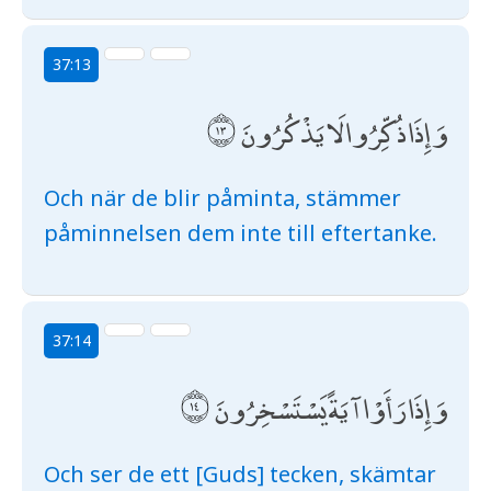
37:13
وَإِذَا ذُكِّرُوا لَا يَذْكُرُونَ
Och när de blir påminta, stämmer
påminnelsen dem inte till eftertanke.
37:14
وَإِذَا رَأَوْا آيَةً يَسْتَسْخِرُونَ
Och ser de ett [Guds] tecken, skämtar