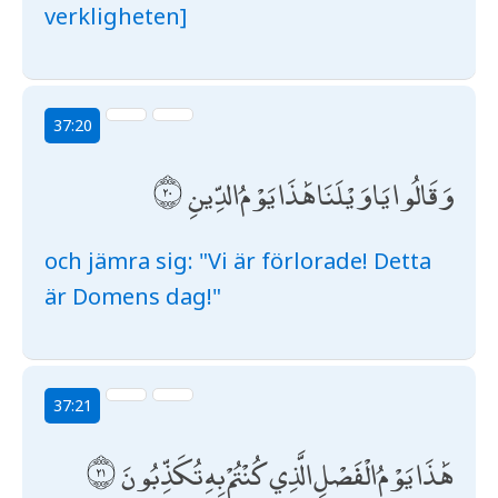
verkligheten]
37:20
وَقَالُوا يَا وَيْلَنَا هَٰذَا يَوْمُ الدِّينِ
och jämra sig: "Vi är förlorade! Detta
är Domens dag!"
37:21
هَٰذَا يَوْمُ الْفَصْلِ الَّذِي كُنْتُمْ بِهِ تُكَذِّبُونَ