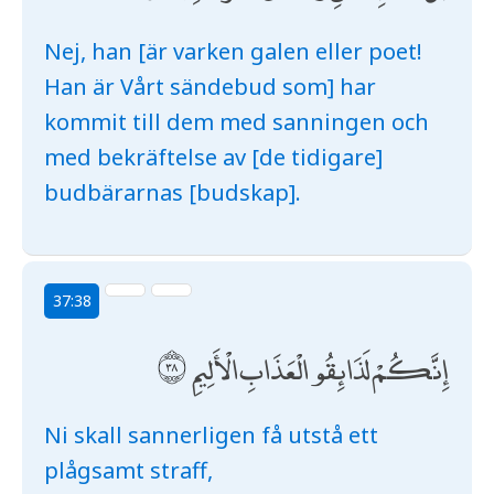
Nej, han [är varken galen eller poet!
Han är Vårt sändebud som] har
kommit till dem med sanningen och
med bekräftelse av [de tidigare]
budbärarnas [budskap].
37:38
إِنَّكُمْ لَذَائِقُو الْعَذَابِ الْأَلِيمِ
Ni skall sannerligen få utstå ett
plågsamt straff,