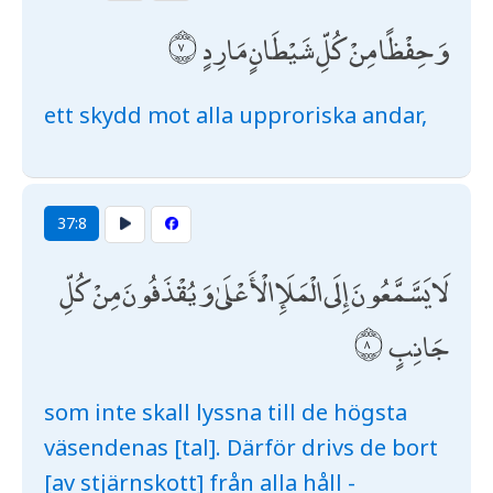
وَحِفْظًا مِنْ كُلِّ شَيْطَانٍ مَارِدٍ
ett skydd mot alla upproriska andar,
37:8
لَا يَسَّمَّعُونَ إِلَى الْمَلَإِ الْأَعْلَىٰ وَيُقْذَفُونَ مِنْ كُلِّ
جَانِبٍ
som inte skall lyssna till de högsta
väsendenas [tal]. Därför drivs de bort
[av stjärnskott] från alla håll -