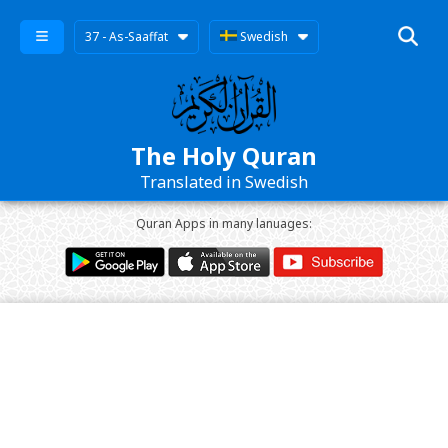
37 - As-Saaffat
Swedish
The Holy Quran
Translated in Swedish
Quran Apps in many lanuages: