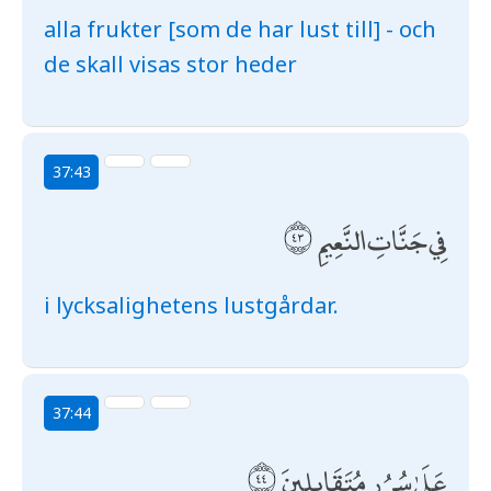
alla frukter [som de har lust till] - och
de skall visas stor heder
37:43
فِي جَنَّاتِ النَّعِيمِ
i lycksalighetens lustgårdar.
37:44
عَلَىٰ سُرُرٍ مُتَقَابِلِينَ