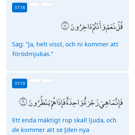
37:18
قُلْ نَعَمْ وَأَنْتُمْ دَاخِرُونَ
Säg: "Ja, helt visst, och ni kommer att
förödmjukas."
37:19
فَإِنَّمَا هِيَ زَجْرَةٌ وَاحِدَةٌ فَإِذَا هُمْ يَنْظُرُونَ
Ett enda mäktigt rop skall ljuda, och
de kommer att se [den nya