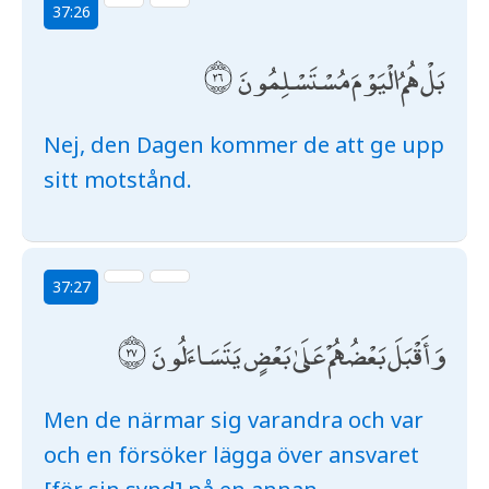
37:26
بَلْ هُمُ الْيَوْمَ مُسْتَسْلِمُونَ
Nej, den Dagen kommer de att ge upp
sitt motstånd.
37:27
وَأَقْبَلَ بَعْضُهُمْ عَلَىٰ بَعْضٍ يَتَسَاءَلُونَ
Men de närmar sig varandra och var
och en försöker lägga över ansvaret