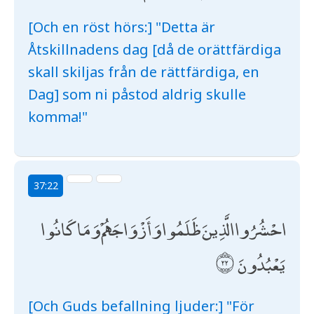
[Och en röst hörs:] "Detta är
Åtskillnadens dag [då de orättfärdiga
skall skiljas från de rättfärdiga, en
Dag] som ni påstod aldrig skulle
komma!"
37:22
احْشُرُوا الَّذِينَ ظَلَمُوا وَأَزْوَاجَهُمْ وَمَا كَانُوا
يَعْبُدُونَ
[Och Guds befallning ljuder:] "För