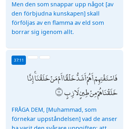
Men den som snappar upp något [av
den förbjudna kunskapen] skall
förföljas av en flamma av eld som
borrar sig igenom allt.
37:11
فَاسْتَفْتِهِمْ أَهُمْ أَشَدُّ خَلْقًا أَمْ مَنْ خَلَقْنَا ۚ إِنَّا
خَلَقْنَاهُمْ مِنْ طِينٍ لَازِبٍ
FRÅGA DEM, [Muhammad, som
förnekar uppståndelsen] vad de anser
ha varit den svårare uppgiften: att