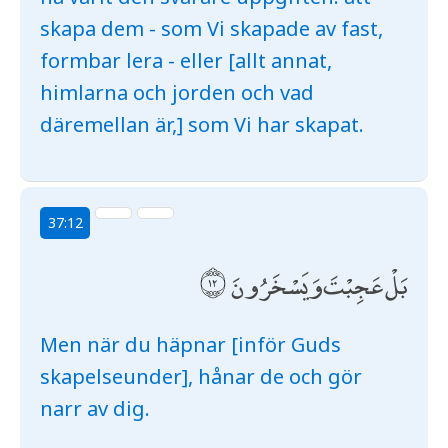
skapa dem - som Vi skapade av fast,
formbar lera - eller [allt annat,
himlarna och jorden och vad
däremellan är,] som Vi har skapat.
37:12
بَلْ عَجِبْتَ وَيَسْخَرُونَ
Men när du häpnar [inför Guds
skapelseunder], hånar de och gör
narr av dig.