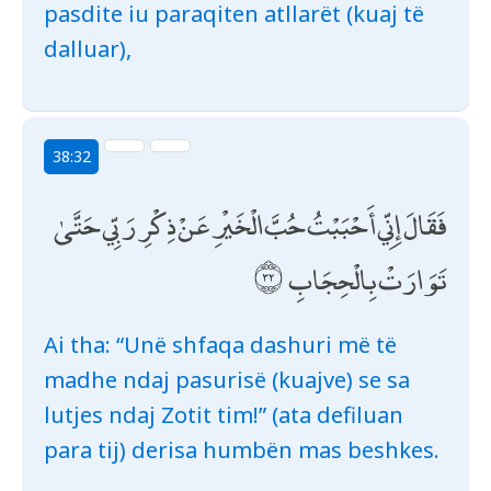
pasdite iu paraqiten atllarët (kuaj të
dalluar),
38:32
فَقَالَ إِنِّي أَحْبَبْتُ حُبَّ الْخَيْرِ عَنْ ذِكْرِ رَبِّي حَتَّىٰ
تَوَارَتْ بِالْحِجَابِ
Ai tha: “Unë shfaqa dashuri më të
madhe ndaj pasurisë (kuajve) se sa
lutjes ndaj Zotit tim!” (ata defiluan
para tij) derisa humbën mas beshkes.