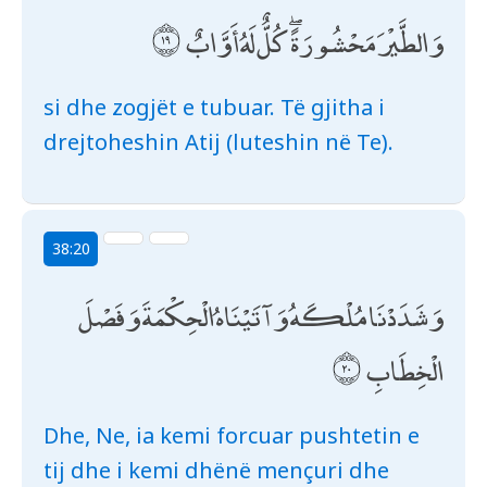
وَالطَّيْرَ مَحْشُورَةً ۖ كُلٌّ لَهُ أَوَّابٌ
si dhe zogjët e tubuar. Të gjitha i
drejtoheshin Atij (luteshin në Te).
38:20
وَشَدَدْنَا مُلْكَهُ وَآتَيْنَاهُ الْحِكْمَةَ وَفَصْلَ
الْخِطَابِ
Dhe, Ne, ia kemi forcuar pushtetin e
tij dhe i kemi dhënë mençuri dhe