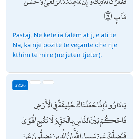
فَغَفَرْنَا لَهُ ذَٰلِكَ ۖ وَإِنَّ لَهُ عِنْدَنَا لَزُلْفَىٰ وَحُسْنَ
مَآبٍ
Pastaj, Ne këtë ia falëm atij, e ati te
Na, ka një pozitë të veçantë dhe një
kthim të mirë (në jetën tjetër).
38:26
يَا دَاوُودُ إِنَّا جَعَلْنَاكَ خَلِيفَةً فِي الْأَرْضِ
فَاحْكُمْ بَيْنَ النَّاسِ بِالْحَقِّ وَلَا تَتَّبِعِ الْهَوَىٰ
فَيُضِلَّكَ عَنْ سَبِيلِ اللَّهِ ۚ إِنَّ الَّذِينَ يَضِلُّونَ عَنْ