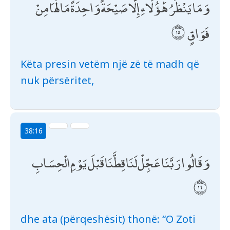
وَمَا يَنْظُرُ هَٰؤُلَاءِ إِلَّا صَيْحَةً وَاحِدَةً مَا لَهَا مِنْ
فَوَاقٍ
Këta presin vetëm një zë të madh që
nuk përsëritet,
38:16
وَقَالُوا رَبَّنَا عَجِّلْ لَنَا قِطَّنَا قَبْلَ يَوْمِ الْحِسَابِ
dhe ata (përqeshësit) thonë: “O Zoti