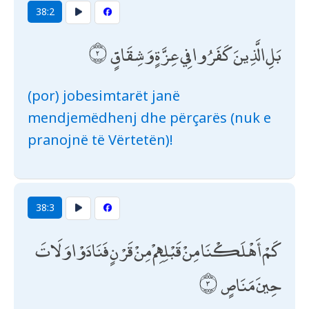
38:2
بَلِ الَّذِينَ كَفَرُوا فِي عِزَّةٍ وَشِقَاقٍ
(por) jobesimtarët janë
mendjemëdhenj dhe përçarës (nuk e
pranojnë të Vërtetën)!
38:3
كَمْ أَهْلَكْنَا مِنْ قَبْلِهِمْ مِنْ قَرْنٍ فَنَادَوْا وَلَاتَ
حِينَ مَنَاصٍ