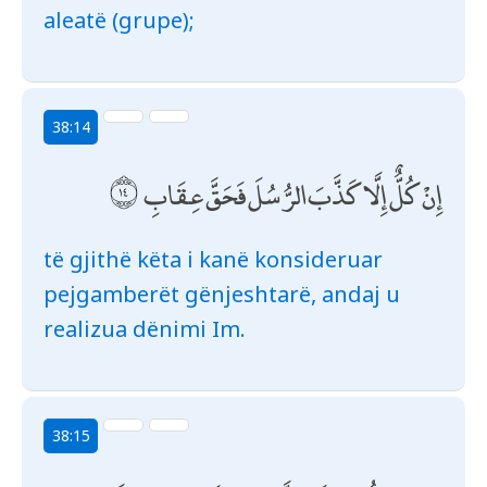
aleatë (grupe);
38:14
إِنْ كُلٌّ إِلَّا كَذَّبَ الرُّسُلَ فَحَقَّ عِقَابِ
të gjithë këta i kanë konsideruar
pejgamberët gënjeshtarë, andaj u
realizua dënimi Im.
38:15