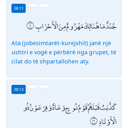
38:11
جُنْدٌ مَا هُنَالِكَ مَهْزُومٌ مِنَ الْأَحْزَابِ
Ata (jobesimtarët-kurejshit) janë një
ushtri e vogë e përbërë nga grupet, të
cilat do të shpartallohen aty.
38:12
كَذَّبَتْ قَبْلَهُمْ قَوْمُ نُوحٍ وَعَادٌ وَفِرْعَوْنُ ذُو
الْأَوْتَادِ