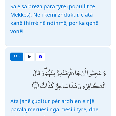
Sa e sa breza para tyre (popullit të
Mekkes), Ne i kemi zhdukur, e ata
kanë thirrë në ndihmë, por ka qenë
vonë!
38:4
وَعَجِبُوا أَنْ جَاءَهُمْ مُنْذِرٌ مِنْهُمْ ۖ وَقَالَ
الْكَافِرُونَ هَٰذَا سَاحِرٌ كَذَّابٌ
Ata janë çuditur për ardhjen e një
paralajmëruesi nga mesi i tyre, dhe