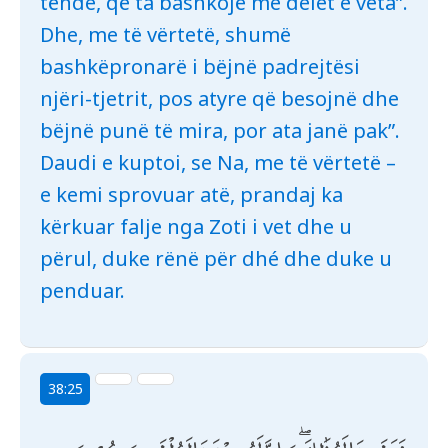
tënde, që ta bashkojë me delet e veta”.
Dhe, me të vërtetë, shumë
bashkëpronarë i bëjnë padrejtësi
njëri-tjetrit, pos atyre që besojnë dhe
bëjnë punë të mira, por ata janë pak”.
Daudi e kuptoi, se Na, me të vërtetë –
e kemi sprovuar atë, prandaj ka
kërkuar falje nga Zoti i vet dhe u
përul, duke rënë për dhé dhe duke u
penduar.
38:25