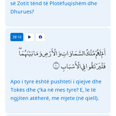
së Zotit tënd të Plotëfuqishëm dhe
Dhurues?
38:10
أَمْ لَهُمْ مُلْكُ السَّمَاوَاتِ وَالْأَرْضِ وَمَا بَيْنَهُمَا ۖ
فَلْيَرْتَقُوا فِي الْأَسْبَابِ
Apo i tyre është pushteti i qiejve dhe
Tokës dhe ç’ka në mes tyre? E, le të
ngjiten atëherë, me mjete (në qiell).