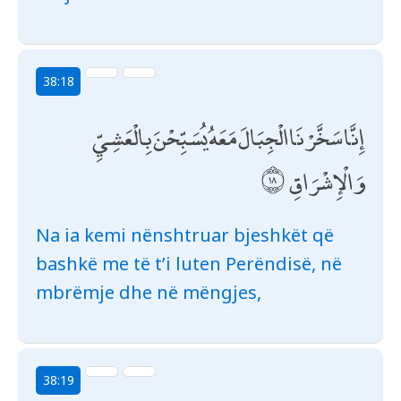
38:18
إِنَّا سَخَّرْنَا الْجِبَالَ مَعَهُ يُسَبِّحْنَ بِالْعَشِيِّ
وَالْإِشْرَاقِ
Na ia kemi nënshtruar bjeshkët që
bashkë me të t’i luten Perëndisë, në
mbrëmje dhe në mëngjes,
38:19