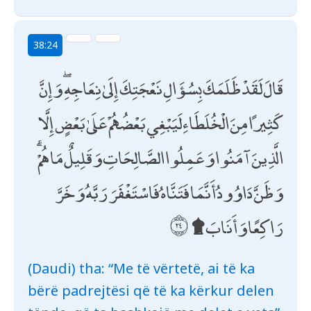
38:24
قَالَ لَقَدْ ظَلَمَكَ بِسُؤَالِ نَعْجَتِكَ إِلَىٰ نِعَاجِهِ ۖ وَإِنَّ
كَثِيرًا مِنَ الْخُلَطَاءِ لَيَبْغِي بَعْضُهُمْ عَلَىٰ بَعْضٍ إِلَّا
الَّذِينَ آمَنُوا وَعَمِلُوا الصَّالِحَاتِ وَقَلِيلٌ مَا هُمْ ۗ
وَظَنَّ دَاوُودُ أَنَّمَا فَتَنَّاهُ فَاسْتَغْفَرَ رَبَّهُ وَخَرَّ
رَاكِعًا وَأَنَابَ ۩
(Daudi) tha: “Me të vërtetë, ai të ka
bërë padrejtësi që të ka kërkur delen