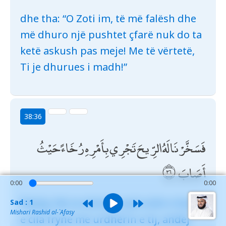
dhe tha: “O Zoti im, të më falësh dhe
më dhuro një pushtet çfarë nuk do ta
ketë askush pas meje! Me të vërtetë,
Ti je dhurues i madh!”
38:36
فَسَخَّرْنَا لَهُ الرِّيحَ تَجْرِي بِأَمْرِهِ رُخَاءً حَيْثُ
أَصَابَ
0:00
0:00
Pastaj, Ne ia nënshtruam erën e butë,
Sad : 1
Mishari Rashid al-`Afasy
e cila frynë me urdhërin e tij, andej