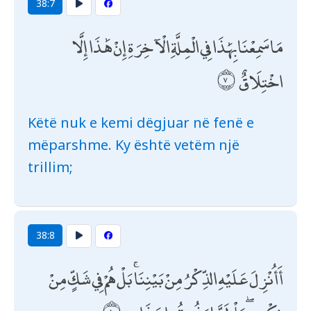
38:7
مَا سَمِعْنَا بِهَٰذَا فِي الْمِلَّةِ الْآخِرَةِ إِنْ هَٰذَا إِلَّا
اخْتِلَاقٌ
Këtë nuk e kemi dëgjuar në fenë e
mëparshme. Ky është vetëm një
trillim;
38:8
أَأُنْزِلَ عَلَيْهِ الذِّكْرُ مِنْ بَيْنِنَا ۚ بَلْ هُمْ فِي شَكٍّ مِنْ