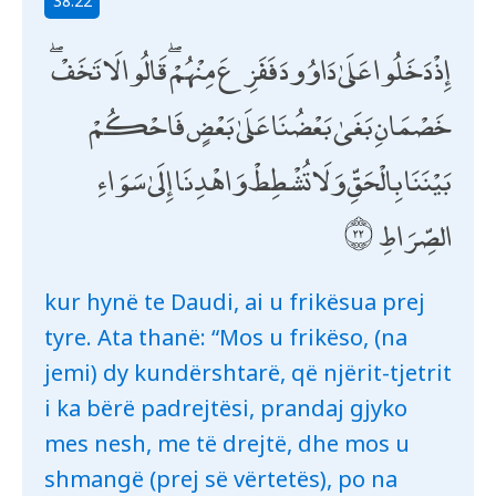
38:22
إِذْ دَخَلُوا عَلَىٰ دَاوُودَ فَفَزِعَ مِنْهُمْ ۖ قَالُوا لَا تَخَفْ ۖ
خَصْمَانِ بَغَىٰ بَعْضُنَا عَلَىٰ بَعْضٍ فَاحْكُمْ
بَيْنَنَا بِالْحَقِّ وَلَا تُشْطِطْ وَاهْدِنَا إِلَىٰ سَوَاءِ
الصِّرَاطِ
kur hynë te Daudi, ai u frikësua prej
tyre. Ata thanë: “Mos u frikëso, (na
jemi) dy kundërshtarë, që njërit-tjetrit
i ka bërë padrejtësi, prandaj gjyko
mes nesh, me të drejtë, dhe mos u
shmangë (prej së vërtetës), po na