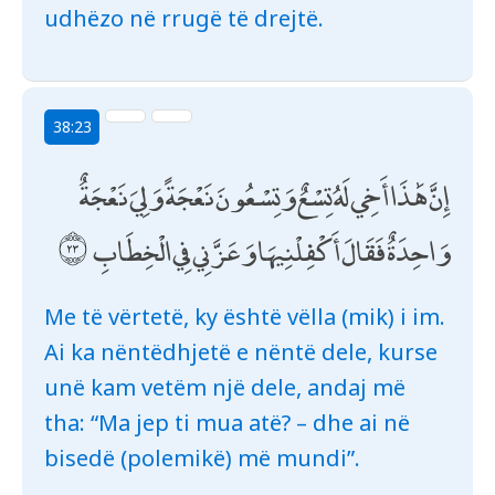
udhëzo në rrugë të drejtë.
38:23
إِنَّ هَٰذَا أَخِي لَهُ تِسْعٌ وَتِسْعُونَ نَعْجَةً وَلِيَ نَعْجَةٌ
وَاحِدَةٌ فَقَالَ أَكْفِلْنِيهَا وَعَزَّنِي فِي الْخِطَابِ
Me të vërtetë, ky është vëlla (mik) i im.
Ai ka nëntëdhjetë e nëntë dele, kurse
unë kam vetëm një dele, andaj më
tha: “Ma jep ti mua atë? – dhe ai në
bisedë (polemikë) më mundi”.