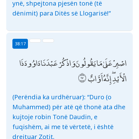
ynë, shpejtona pjesën tonë (të
dënimit) para Ditës së Llogarisë!”
38:17
اصْبِرْ عَلَىٰ مَا يَقُولُونَ وَاذْكُرْ عَبْدَنَا دَاوُودَ ذَا
الْأَيْدِ ۖ إِنَّهُ أَوَّابٌ
(Perëndia ka urdhëruar): “Duro (o
Muhammed) për atë që thonë ata dhe
kujtoje robin Tonë Daudin, e
fuqishëm, ai me të vërtetë, i është
drejtuar Zotit.