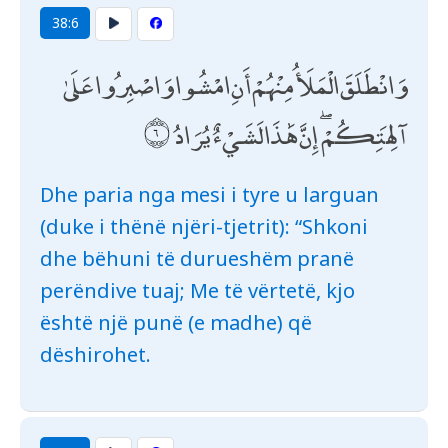
38:6
وَانْطَلَقَ الْمَلَأُ مِنْهُمْ أَنِ امْشُوا وَاصْبِرُوا عَلَىٰ
آلِهَتِكُمْ ۖ إِنَّ هَٰذَا لَشَيْءٌ يُرَادُ
Dhe paria nga mesi i tyre u larguan
(duke i thënë njëri-tjetrit): “Shkoni
dhe bëhuni të durueshëm pranë
perëndive tuaj; Me të vërtetë, kjo
është një punë (e madhe) që
dëshirohet.