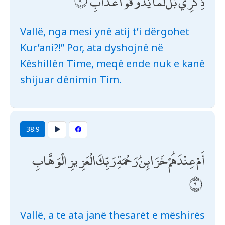
ذِكْرِي ۖ بَلْ لَمَّا يَذُوقُوا عَذَابِ
Vallë, nga mesi ynë atij t’i dërgohet
Kur’ani?!” Por, ata dyshojnë në
Këshillën Time, meqë ende nuk e kanë
shijuar dënimin Tim.
38:9
أَمْ عِنْدَهُمْ خَزَائِنُ رَحْمَةِ رَبِّكَ الْعَزِيزِ الْوَهَّابِ
Vallë, a te ata janë thesarët e mëshirës