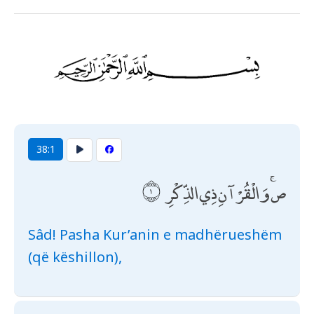
38:1
ص ۚ وَالْقُرْآنِ ذِي الذِّكْرِ
Sâd! Pasha Kur’anin e madhërueshëm
(që këshillon),