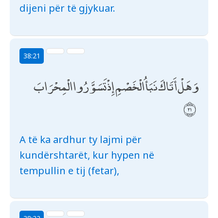
dijeni për të gjykuar.
38:21
وَهَلْ أَتَاكَ نَبَأُ الْخَصْمِ إِذْ تَسَوَّرُوا الْمِحْرَابَ
A të ka ardhur ty lajmi për
kundërshtarët, kur hypen në
tempullin e tij (fetar),