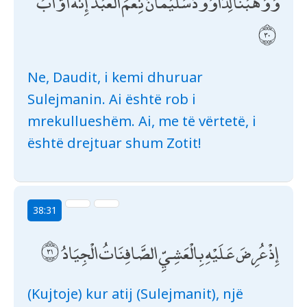
وَوَهَبْنَا لِدَاوُودَ سُلَيْمَانَ ۚ نِعْمَ الْعَبْدُ ۖ إِنَّهُ أَوَّابٌ
Ne, Daudit, i kemi dhuruar
Sulejmanin. Ai është rob i
mrekullueshëm. Ai, me të vërtetë, i
është drejtuar shum Zotit!
38:31
إِذْ عُرِضَ عَلَيْهِ بِالْعَشِيِّ الصَّافِنَاتُ الْجِيَادُ
(Kujtoje) kur atij (Sulejmanit), një