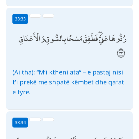
38:33
رُدُّوهَا عَلَيَّ ۖ فَطَفِقَ مَسْحًا بِالسُّوقِ وَالْأَعْنَاقِ
(Ai tha): “M’i ktheni ata” – e pastaj nisi
t’i prekë me shpatë këmbët dhe qafat
e tyre.
38:34