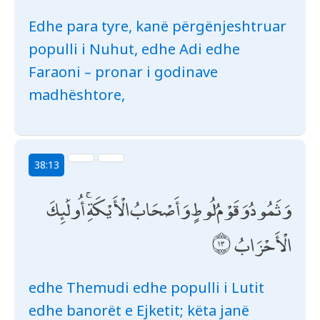
Edhe para tyre, kanë përgënjeshtruar
populli i Nuhut, edhe Adi edhe
Faraoni – pronar i godinave
madhështore,
38:13
وَثَمُودُ وَقَوْمُ لُوطٍ وَأَصْحَابُ الْأَيْكَةِ ۚ أُولَٰئِكَ
الْأَحْزَابُ
edhe Themudi edhe populli i Lutit
edhe banorët e Ejketit; këta janë