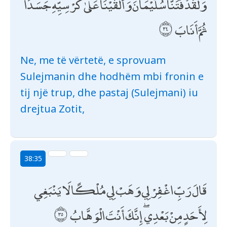
وَلَقَدْ فَتَنَّا سُلَيْمَانَ وَأَلْقَيْنَا عَلَىٰ كُرْسِيِّهِ جَسَدًا
ثُمَّ أَنَابَ
Ne, me të vërtetë, e sprovuam
Sulejmanin dhe hodhëm mbi fronin e
tij një trup, dhe pastaj (Sulejmani) iu
drejtua Zotit,
38:35
قَالَ رَبِّ اغْفِرْ لِي وَهَبْ لِي مُلْكًا لَا يَنْبَغِي
لِأَحَدٍ مِنْ بَعْدِي ۖ إِنَّكَ أَنْتَ الْوَهَّابُ