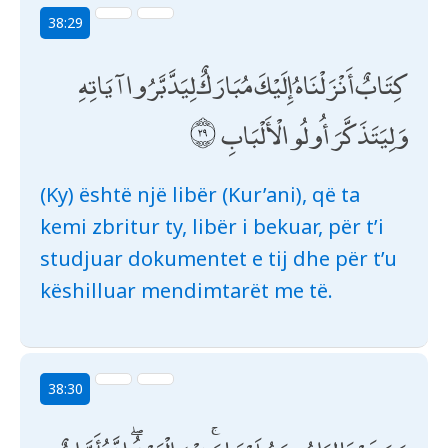
38:29
كِتَابٌ أَنْزَلْنَاهُ إِلَيْكَ مُبَارَكٌ لِيَدَّبَّرُوا آيَاتِهِ
وَلِيَتَذَكَّرَ أُولُو الْأَلْبَابِ
(Ky) është një libër (Kur’ani), që ta
kemi zbritur ty, libër i bekuar, për t’i
studjuar dokumentet e tij dhe për t’u
këshilluar mendimtarët me të.
38:30