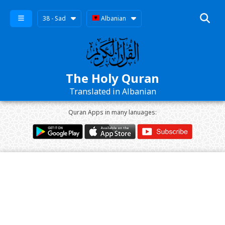
38 - Sad
Albanian
The Holy Quran
Translated in Albanian
Quran Apps in many lanuages: