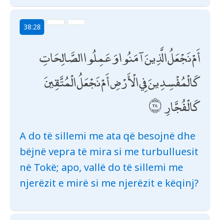
38:28
أَمْ نَجْعَلُ الَّذِينَ آمَنُوا وَعَمِلُوا الصَّالِحَاتِ
كَالْمُفْسِدِينَ فِي الْأَرْضِ أَمْ نَجْعَلُ الْمُتَّقِينَ
كَالْفُجَّارِ
A do të sillemi me ata që besojnë dhe
bëjnë vepra të mira si me turbulluesit
në Tokë; apo, vallë do të sillemi me
njerëzit e mirë si me njerëzit e këqinj?