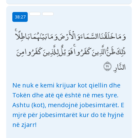
38:27
وَمَا خَلَقْنَا السَّمَاءَ وَالْأَرْضَ وَمَا بَيْنَهُمَا بَاطِلًا ۚ
ذَٰلِكَ ظَنُّ الَّذِينَ كَفَرُوا ۚ فَوَيْلٌ لِلَّذِينَ كَفَرُوا مِنَ
النَّارِ
Ne nuk e kemi krijuar kot qiellin dhe
Tokën dhe atë që është në mes tyre.
Ashtu (kot), mendojnë jobesimtarët. E
mjrë për jobesimtarët kur do të hyjnë
në zjarr!