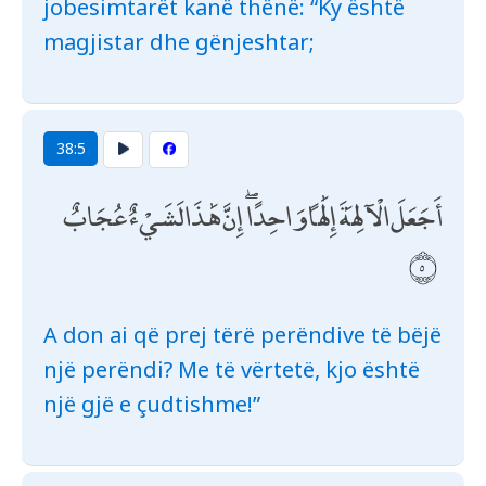
jobesimtarët kanë thënë: “Ky është
magjistar dhe gënjeshtar;
38:5
أَجَعَلَ الْآلِهَةَ إِلَٰهًا وَاحِدًا ۖ إِنَّ هَٰذَا لَشَيْءٌ عُجَابٌ
A don ai që prej tërë perëndive të bëjë
një perëndi? Me të vërtetë, kjo është
një gjë e çudtishme!”