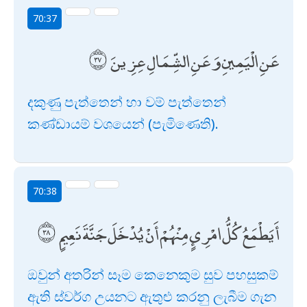
70:37
عَنِ الْيَمِينِ وَعَنِ الشِّمَالِ عِزِينَ
දකුණු පැත්තෙන් හා වම් පැත්තෙන්
කණ්ඩායම් වශයෙන් (පැමිණෙති).
70:38
أَيَطْمَعُ كُلُّ امْرِئٍ مِنْهُمْ أَنْ يُدْخَلَ جَنَّةَ نَعِيمٍ
ඔවුන් අතරින් සෑම කෙනෙකුම සුව පහසුකම්
ඇති ස්වර්ග උයනට ඇතුළු කරනු ලැබීම ගැන