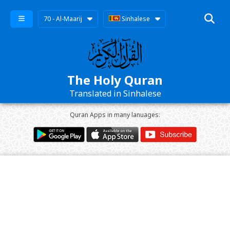
70 - Al-Maarij
Sinhalese
The Holy Quran
Translated in Sinhalese
Quran Apps in many lanuages: