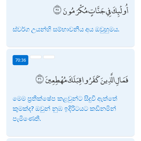
أُولَٰئِكَ فِي جَنَّاتٍ مُكْرَمُونَ
ස්වර්ග උයන්හි සම්භාවනීය අය ඔවුහුමය.
70:36
فَمَالِ الَّذِينَ كَفَرُوا قِبَلَكَ مُهْطِعِينَ
මෙම ප්‍රතික්ෂේප කළවුන්ට සිදුවී ඇත්තේ
කුමක්ද? ඔවුන් නුඹ ඉදිරිටයට කඩිනමින්
පැමිණෙති.