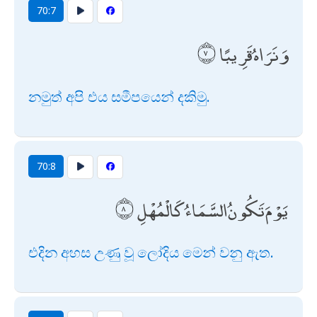
70:7
وَنَرَاهُ قَرِيبًا
නමුත් අපි එය සමීපයෙන් දකිමු.
70:8
يَوْمَ تَكُونُ السَّمَاءُ كَالْمُهْلِ
එදින අහස උණු වූ ලෝදිය මෙන් වනු ඇත.