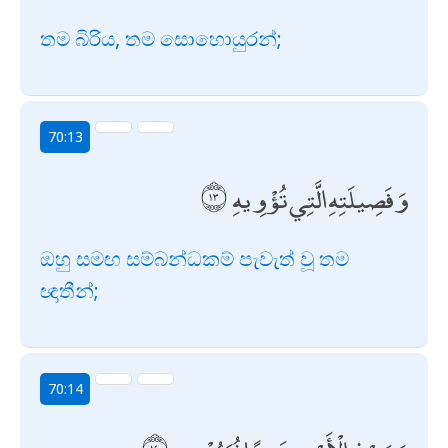
තම බිරිය, තම සොහොයුරන්;
70:13
وَفَصِيلَتِهِ الَّتِي تُؤْوِيهِ
ඔහු සමඟ සම්බන්ධකම් පැවැත් වූ තම
ඥාතීන්;
70:14