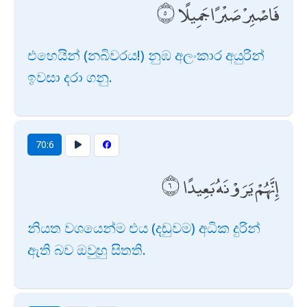
فَاصْبِرْ صَبْرًا جَمِيلًا
එහෙයින් (නබිවරය!) නුඹ අලංකාර අයුරින්
ඉවසා දරා ගනු.
70:6
إِنَّهُمْ يَرَوْنَهُ بَعِيدًا
නියත වශයෙන්ම එය (දඬුවම) අධික දුරින්
ඇති බව ඔවුහු සිතති.