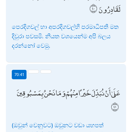
لَقَادِرُونَ
පෙරදිගවල් හා අපරදිගවල්හි පරමාධිපති මත
දිවුරා පවසමි. නියත වශයෙන්ම අපි බලය
දරන්නෝ වෙමු.
70:41
عَلَىٰ أَنْ نُبَدِّلَ خَيْرًا مِنْهُمْ وَمَا نَحْنُ بِمَسْبُوقِينَ
(ඔවුන් වෙනුවට) ඔවුනට වඩා යහපත්