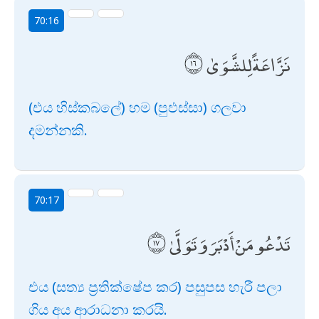
70:16
نَزَّاعَةً لِلشَّوَىٰ
(එය හිස්කබලේ) හම (පුඵස්සා) ගලවා
දමන්නකි.
70:17
تَدْعُو مَنْ أَدْبَرَ وَتَوَلَّىٰ
එය (සත්‍ය ප්‍රතික්ෂේප කර) පසුපස හැරී පලා
ගිය අය ආරාධනා කරයි.