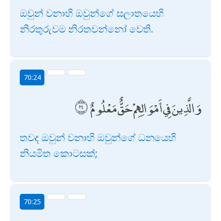
ඔවුන් වනාහි ඔවුන්ගේ සලාතයෙහි
නිරතුරුවම නිරතවන්නෝ වෙති.
70:24
وَالَّذِينَ فِي أَمْوَالِهِمْ حَقٌّ مَعْلُومٌ
තවද ඔවුන් වනාහි ඔවුන්ගේ ධනයෙහි
නියමිත කොටසක්;
70:25