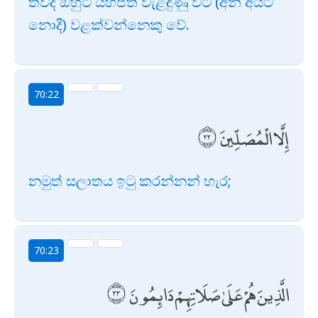
තවද ඔහුට යහපත වැළඳුණු විට (අන් අයට
නොදී) වළක්වන්නෙකු වේ.
70:22
إِلَّا الْمُصَلِّينَ
නමුත් සලාතය ඉටු කරන්නන් හැර;
70:23
الَّذِينَ هُمْ عَلَىٰ صَلَاتِهِمْ دَائِمُونَ