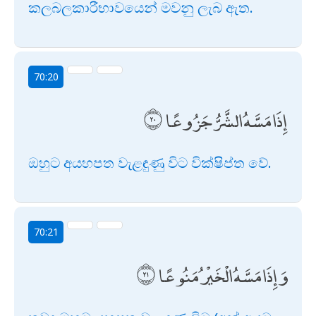
කලබලකාරීභාවයෙන් මවනු ලැබ ඇත.
70:20
إِذَا مَسَّهُ الشَّرُّ جَزُوعًا
ඔහුට අයහපත වැළඳුණු විට වික්ෂිප්ත වේ.
70:21
وَإِذَا مَسَّهُ الْخَيْرُ مَنُوعًا