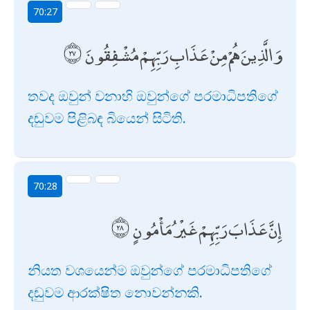
70:27
وَالَّذِينَ هُمْ مِنْ عَذَابِ رَبِّهِمْ مُشْفِقُونَ
තවද ඔවුන් වනාහි ඔවුන්ගේ පරමාධිපතිගේ
දඬුවම පිළිබඳ බියෙන් සිටිති.
70:28
إِنَّ عَذَابَ رَبِّهِمْ غَيْرُ مَأْمُونٍ
නියත වශයෙන්ම ඔවුන්ගේ පරමාධිපතිගේ
දඬුවම ආරක්ෂිත නොවන්නකි.