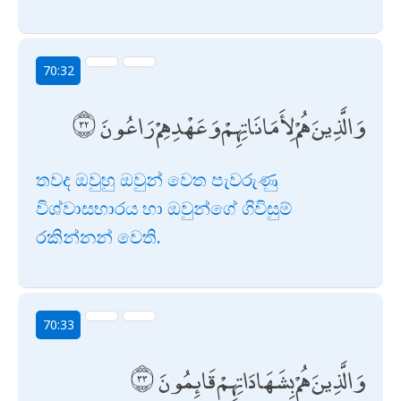
70:32
وَالَّذِينَ هُمْ لِأَمَانَاتِهِمْ وَعَهْدِهِمْ رَاعُونَ
තවද ඔවුහු ඔවුන් වෙත පැවරුණු
විශ්වාසභාරය හා ඔවුන්ගේ ගිවිසුම්
රකින්නන් වෙති.
70:33
وَالَّذِينَ هُمْ بِشَهَادَاتِهِمْ قَائِمُونَ