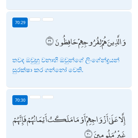
70:29
وَالَّذِينَ هُمْ لِفُرُوجِهِمْ حَافِظُونَ
තවද ඔවුහු වනාහි ඔවුන්ගේ ලිංගේන්ද්‍රයන්
සුරක්ෂා කර ගන්නෝ වෙති.
70:30
إِلَّا عَلَىٰ أَزْوَاجِهِمْ أَوْ مَا مَلَكَتْ أَيْمَانُهُمْ فَإِنَّهُمْ
غَيْرُ مَلُومِينَ