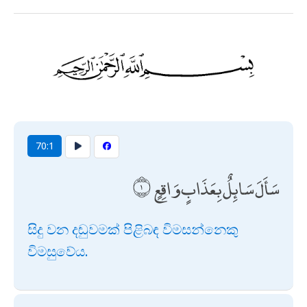
70:1
سَأَلَ سَائِلٌ بِعَذَابٍ وَاقِعٍ
සිදු වන දඬුවමක් පිළිබඳ විමසන්නෙකු
විමසුවේය.