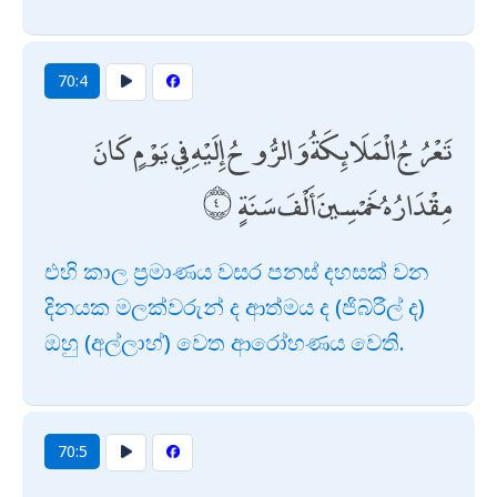
70:4
تَعْرُجُ الْمَلَائِكَةُ وَالرُّوحُ إِلَيْهِ فِي يَوْمٍ كَانَ
مِقْدَارُهُ خَمْسِينَ أَلْفَ سَنَةٍ
එහි කාල ප්‍රමාණය වසර පනස් දහසක් වන
දිනයක මලක්වරුන් ද ආත්මය ද (ජිබ්රීල් ද)
ඔහු (අල්ලාහ්) වෙත ආරෝහණය වෙති.
70:5