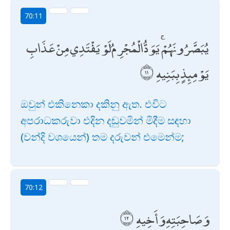
70:11
يُبَصَّرُونَهُمْ ۚ يَوَدُّ الْمُجْرِمُ لَوْ يَفْتَدِي مِنْ عَذَابِ
يَوْمِئِذٍ بِبَنِيهِ
ඔවුන් එකිනෙකා දකිනු ඇත. එවිට
අපරාධකරුවා එදින දඬුවමින් මිදීම සඳහා
(වන්දි වශයෙන්) තම දරුවන් එමෙන්ම;
70:12
وَصَاحِبَتِهِ وَأَخِيهِ