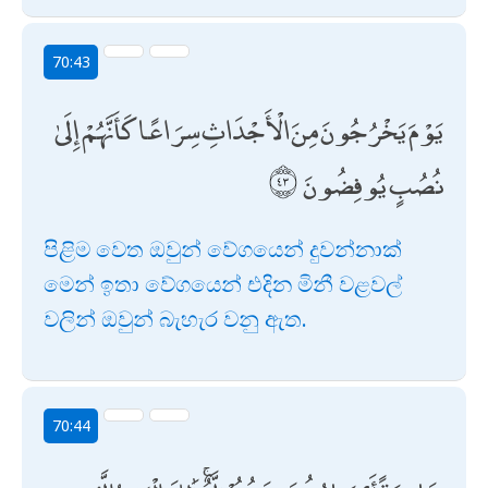
70:43
يَوْمَ يَخْرُجُونَ مِنَ الْأَجْدَاثِ سِرَاعًا كَأَنَّهُمْ إِلَىٰ
نُصُبٍ يُوفِضُونَ
පිළිම වෙත ඔවුන් වේගයෙන් දුවන්නාක්
මෙන් ඉතා වේගයෙන් එදින මිනී වළවල්
වලින් ඔවුන් බැහැර වනු ඇත.
70:44