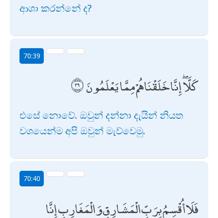
ආශා කරන්නේ ද?
70:39
كَلَّا ۖ إِنَّا خَلَقْنَاهُمْ مِمَّا يَعْلَمُونَ
එසේ නොවේ. ඔවුන් දන්නා දැයින් නියත
වශයෙන්ම අපි ඔවුන් මැව්වෙමු.
70:40
فَلَا أُقْسِمُ بِرَبِّ الْمَشَارِقِ وَالْمَغَارِبِ إِنَّا