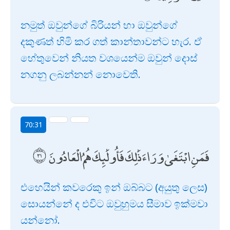
නමුත් ඔවුන්ගේ බිරියන් හා ඔවුන්ගේ
දකුණත් හිමි කර ගත් කාන්තාවන්ට හැර. ඒ
හේතුවෙන් නියත වශයෙන්ම ඔවුන් දොස්
නගනු ලබන්නන් නොවෙති.
70:31
فَمَنِ ابْتَغَىٰ وَرَاءَ ذَٰلِكَ فَأُولَٰئِكَ هُمُ الْعَادُونَ
එහෙයින් කවරෙකු ඉන් ඔබ්බට (අයුතු ලෙස)
සොයන්නේ ද එවිට ඔවුහුමය සීමාව ඉක්මවා
යන්නෝ.