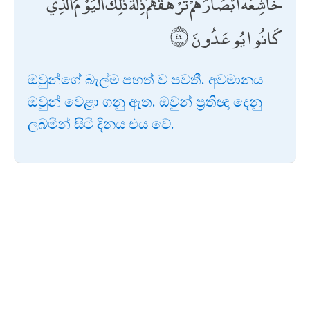
خَاشِعَةً أَبْصَارُهُمْ تَرْهَقُهُمْ ذِلَّةٌ ۚ ذَٰلِكَ الْيَوْمُ الَّذِي
كَانُوا يُوعَدُونَ
ඔවුන්ගේ බැල්ම පහත් ව පවතී. අවමානය
ඔවුන් වෙළා ගනු ඇත. ඔවුන් ප්‍රතිඥා දෙනු
ලබමින් සිටි දිනය එය වේ.