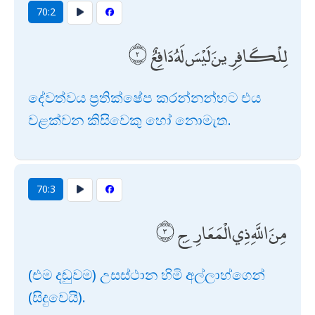
70:2
لِلْكَافِرِينَ لَيْسَ لَهُ دَافِعٌ
දේවත්වය ප්‍රතික්ෂේප කරන්නන්හට එය
වළක්වන කිසිවෙකු හෝ නොමැත.
70:3
مِنَ اللَّهِ ذِي الْمَعَارِجِ
(එම දඬුවම) උසස්ථාන හිමි අල්ලාහ්ගෙන්
(සිදුවෙයි).