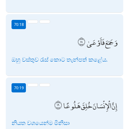
70:18
وَجَمَعَ فَأَوْعَىٰ
ඔහු වස්තුව රැස් කොට තැන්පත් කළේය.
70:19
إِنَّ الْإِنْسَانَ خُلِقَ هَلُوعًا
නියත වශයෙන්ම මිනිසා