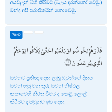
අයවලුන් බිහි කිරීමට (බලය දරන්නෝ වෙමු.)
මන්ද අපි පරාජිතයින් නොවෙමු.
70:42
فَذَرْهُمْ يَخُوضُوا وَيَلْعَبُوا حَتَّىٰ يُلَاقُوا يَوْمَهُمُ
الَّذِي يُوعَدُونَ
ඔවුනට ප්‍රතිඥා දෙනු ලැබූ ඔවුන්ගේ දිනය
ඔවුන් හමු වන තුරු ඔවුන් නිෂ්ඵල
කතාවෙහි නිරත වීමට ද කෙළි ලොල්
කිරීමට ද ඔවුනට ඉඩ දෙනු.