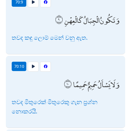
70:9
وَتَكُونُ الْجِبَالُ كَالْعِهْنِ
තවද කඳු ලොම් මෙන් වනු ඇත.
70:10
وَلَا يَسْأَلُ حَمِيمٌ حَمِيمًا
තවද මිතුරෙක් මිතුරෙකු ගැන ප්‍රශ්න
නොකරයි.