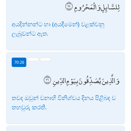
لِلسَّائِلِ وَالْمَحْرُومِ
අයදින්නන්ට හා (අයදීමෙන්) වළක්වනු
ලැබූවන්ට ඇත.
70:26
وَالَّذِينَ يُصَدِّقُونَ بِيَوْمِ الدِّينِ
තවද ඔවුන් වනාහි විනිශ්චය දිනය පිළිබඳ ව
තහවුරු කරති.