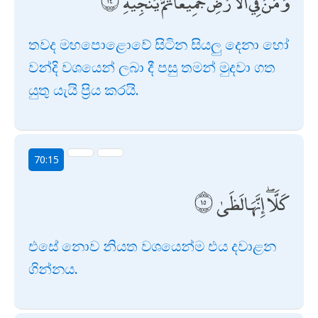
وَمَنْ فِي الْأَرْضِ جَمِيعًا ثُمَّ يُنْجِيهِ
තවද මහපොළොවේ සිටින සියලු දෙනා හෝ
වන්දි වශයෙන් ලබා දී පසු තමන් මුදවා ගත
යුතු යැයි ප්‍රිය කරයි.
70:15
كَلَّا ۖ إِنَّهَا لَظَىٰ
එසේ නොව නියත වශයෙන්ම එය දවාළන
ගින්නය.