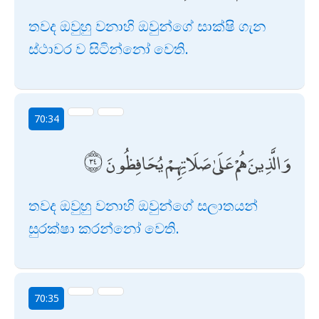
තවද ඔවුහු වනාහි ඔවුන්ගේ සාක්ෂි ගැන
ස්ථාවර ව සිටින්නෝ වෙති.
70:34
وَالَّذِينَ هُمْ عَلَىٰ صَلَاتِهِمْ يُحَافِظُونَ
තවද ඔවුහු වනාහි ඔවුන්ගේ සලාතයන්
සුරක්ෂා කරන්නෝ වෙති.
70:35