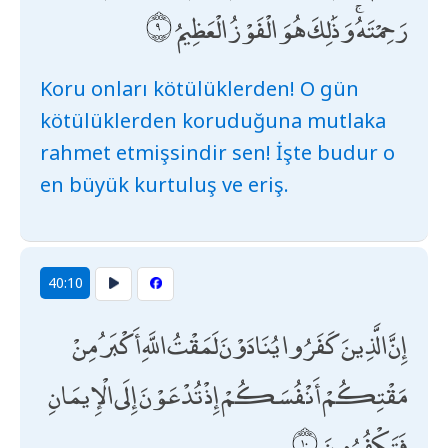
رَحِمْتَهُ ۚ وَذَٰلِكَ هُوَ الْفَوْزُ الْعَظِيمُ
Koru onları kötülüklerden! O gün
kötülüklerden koruduğuna mutlaka
rahmet etmişsindir sen! İşte budur o
en büyük kurtuluş ve eriş.
40:10
إِنَّ الَّذِينَ كَفَرُوا يُنَادَوْنَ لَمَقْتُ اللَّهِ أَكْبَرُ مِنْ
مَقْتِكُمْ أَنْفُسَكُمْ إِذْ تُدْعَوْنَ إِلَى الْإِيمَانِ
فَتَكْفُرُونَ