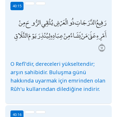
40:15
رَفِيعُ الدَّرَجَاتِ ذُو الْعَرْشِ يُلْقِي الرُّوحَ مِنْ
أَمْرِهِ عَلَىٰ مَنْ يَشَاءُ مِنْ عِبَادِهِ لِيُنْذِرَ يَوْمَ التَّلَاقِ
O Refî'dir, dereceleri yükseltendir;
arşın sahibidir. Buluşma günü
hakkında uyarmak için emrinden olan
Rûh'u kullarından dilediğine indirir.
40:16