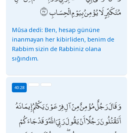
مُتَكَبِّرٍ لَا يُؤْمِنُ بِيَوْمِ الْحِسَابِ
Mûsa dedi: Ben, hesap gününe
inanmayan her kibirliden, benim de
Rabbim sizin de Rabbiniz olana
sığındım.
40:28
وَقَالَ رَجُلٌ مُؤْمِنٌ مِنْ آلِ فِرْعَوْنَ يَكْتُمُ إِيمَانَهُ
أَتَقْتُلُونَ رَجُلًا أَنْ يَقُولَ رَبِّيَ اللَّهُ وَقَدْ جَاءَكُمْ