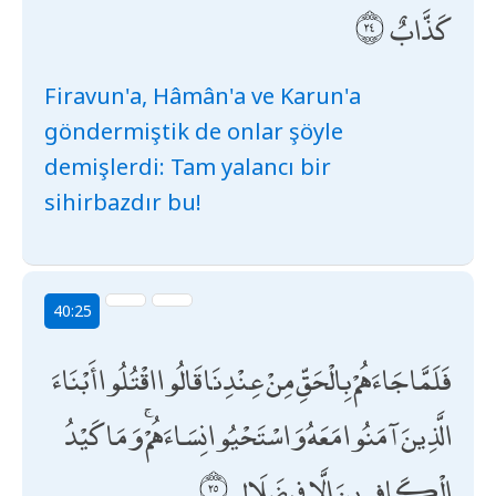
كَذَّابٌ
Firavun'a, Hâmân'a ve Karun'a
göndermiştik de onlar şöyle
demişlerdi: Tam yalancı bir
sihirbazdır bu!
40:25
فَلَمَّا جَاءَهُمْ بِالْحَقِّ مِنْ عِنْدِنَا قَالُوا اقْتُلُوا أَبْنَاءَ
الَّذِينَ آمَنُوا مَعَهُ وَاسْتَحْيُوا نِسَاءَهُمْ ۚ وَمَا كَيْدُ
الْكَافِرِينَ إِلَّا فِي ضَلَالٍ