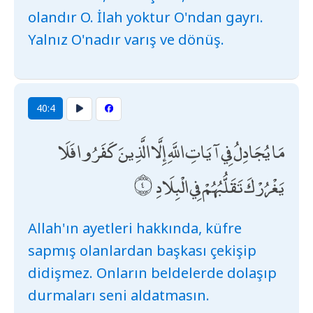
olandır O. İlah yoktur O'ndan gayrı.
Yalnız O'nadır varış ve dönüş.
40:4
مَا يُجَادِلُ فِي آيَاتِ اللَّهِ إِلَّا الَّذِينَ كَفَرُوا فَلَا
يَغْرُرْكَ تَقَلُّبُهُمْ فِي الْبِلَادِ
Allah'ın ayetleri hakkında, küfre
sapmış olanlardan başkası çekişip
didişmez. Onların beldelerde dolaşıp
durmaları seni aldatmasın.