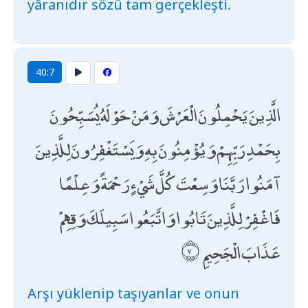
yâranıdır sözü tam gerçekleşti.
40:7
الَّذِينَ يَحْمِلُونَ الْعَرْشَ وَمَنْ حَوْلَهُ يُسَبِّحُونَ
بِحَمْدِ رَبِّهِمْ وَيُؤْمِنُونَ بِهِ وَيَسْتَغْفِرُونَ لِلَّذِينَ
آمَنُوا رَبَّنَا وَسِعْتَ كُلَّ شَيْءٍ رَحْمَةً وَعِلْمًا
فَاغْفِرْ لِلَّذِينَ تَابُوا وَاتَّبَعُوا سَبِيلَكَ وَقِهِمْ
عَذَابَ الْجَحِيمِ
Arşı yüklenip taşıyanlar ve onun