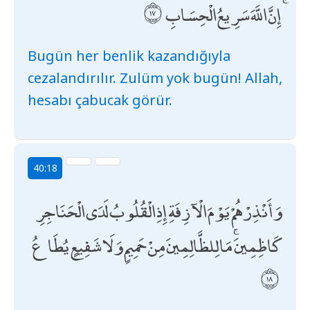
ۚ إِنَّ اللَّهَ سَرِيعُ الْحِسَابِ
Bugün her benlik kazandığıyla
cezalandırılır. Zulüm yok bugün! Allah,
hesabı çabucak görür.
40:18
وَأَنْذِرْهُمْ يَوْمَ الْآزِفَةِ إِذِ الْقُلُوبُ لَدَى الْحَنَاجِرِ
كَاظِمِينَ ۚ مَا لِلظَّالِمِينَ مِنْ حَمِيمٍ وَلَا شَفِيعٍ يُطَاعُ