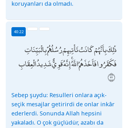
koruyanları da olmadı.
40:22
ذَٰلِكَ بِأَنَّهُمْ كَانَتْ تَأْتِيهِمْ رُسُلُهُمْ بِالْبَيِّنَاتِ
فَكَفَرُوا فَأَخَذَهُمُ اللَّهُ ۚ إِنَّهُ قَوِيٌّ شَدِيدُ الْعِقَابِ
Sebep şuydu: Resulleri onlara açık-
seçik mesajlar getirirdi de onlar inkâr
ederlerdi. Sonunda Allah hepsini
yakaladı. O çok güçlüdür, azabı da