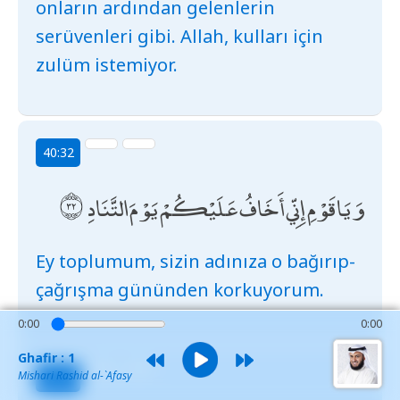
onların ardından gelenlerin
serüvenleri gibi. Allah, kulları için
zulüm istemiyor.
40:32
وَيَا قَوْمِ إِنِّي أَخَافُ عَلَيْكُمْ يَوْمَ التَّنَادِ
Ey toplumum, sizin adınıza o bağırıp-
çağrışma gününden korkuyorum.
0:00
0:00
Ghafir : 1
Mishari Rashid al-`Afasy
40:33