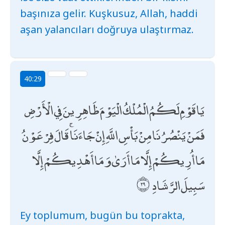
başınıza gelir. Kuşkusuz, Allah, haddi
aşan yalancıları doğruya ulaştırmaz.
40:29
يَا قَوْمِ لَكُمُ الْمُلْكُ الْيَوْمَ ظَاهِرِينَ فِي الْأَرْضِ
فَمَنْ يَنْصُرُنَا مِنْ بَأْسِ اللَّهِ إِنْ جَاءَنَا ۚ قَالَ فِرْعَوْنُ
مَا أُرِيكُمْ إِلَّا مَا أَرَىٰ وَمَا أَهْدِيكُمْ إِلَّا
سَبِيلَ الرَّشَادِ
Ey toplumum, bugün bu toprakta,