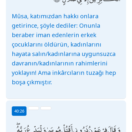
Mûsa, katımızdan hakkı onlara
getirince, şöyle dediler: Onunla
beraber iman edenlerin erkek
çocuklarını öldürün, kadınlarını
hayata salın/kadınlarına uygunsuzca
davranın/kadınlarının rahimlerini
yoklayın! Ama inkârcıların tuzağı hep
boşa çıkmıştır.
40:26
وَقَالَ فِرْعَوْنُ ذَرُونِي أَقْتُلْ مُوسَىٰ وَلْيَدْعُ رَبَّهُ ۖ