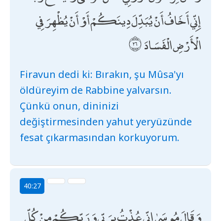
إِنِّي أَخَافُ أَنْ يُبَدِّلَ دِينَكُمْ أَوْ أَنْ يُظْهِرَ فِي
الْأَرْضِ الْفَسَادَ
Firavun dedi ki: Bırakın, şu Mûsa'yı
öldüreyim de Rabbine yalvarsın.
Çünkü onun, dininizi
değiştirmesinden yahut yeryüzünde
fesat çıkarmasından korkuyorum.
40:27
وَقَالَ مُوسَىٰ إِنِّي عُذْتُ بِرَبِّي وَرَبِّكُمْ مِنْ كُلِّ