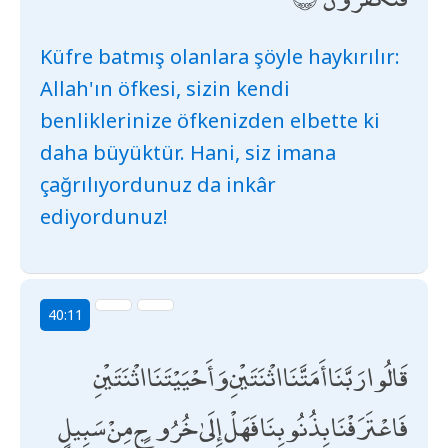
Küfre batmış olanlara şöyle haykırılır:
Allah'ın öfkesi, sizin kendi
benliklerinize öfkenizden elbette ki
daha büyüktür. Hani, siz imana
çağrılıyordunuz da inkâr
ediyordunuz!
40:11
قَالُوا رَبَّنَا أَمَتَّنَا اثْنَتَيْنِ وَأَحْيَيْتَنَا اثْنَتَيْنِ
فَاعْتَرَفْنَا بِذُنُوبِنَا فَهَلْ إِلَىٰ خُرُوجٍ مِنْ سَبِيلٍ