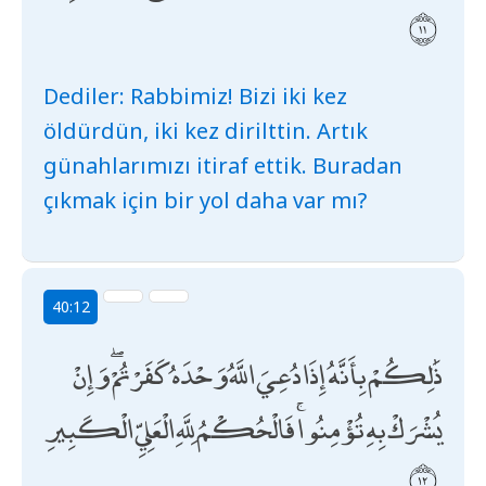
Dediler: Rabbimiz! Bizi iki kez
öldürdün, iki kez dirilttin. Artık
günahlarımızı itiraf ettik. Buradan
çıkmak için bir yol daha var mı?
40:12
ذَٰلِكُمْ بِأَنَّهُ إِذَا دُعِيَ اللَّهُ وَحْدَهُ كَفَرْتُمْ ۖ وَإِنْ
يُشْرَكْ بِهِ تُؤْمِنُوا ۚ فَالْحُكْمُ لِلَّهِ الْعَلِيِّ الْكَبِيرِ