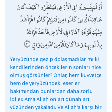
أَوَلَمْ يَسِيرُوا فِي الْأَرْضِ فَيَنْظُرُوا كَيْفَ كَانَ
عَاقِبَةُ الَّذِينَ كَانُوا مِنْ قَبْلِهِمْ ۚ كَانُوا هُمْ أَشَدَّ
مِنْهُمْ قُوَّةً وَآثَارًا فِي الْأَرْضِ فَأَخَذَهُمُ اللَّهُ
بِذُنُوبِهِمْ وَمَا كَانَ لَهُمْ مِنَ اللَّهِ مِنْ وَاقٍ
Yeryüzünde gezip dolaşmadılar mı ki
kendilerinden öncekilerin sonları nice
olmuş görsünler? Onlar, hem kuvvetçe
hem de yeryüzündeki eserler
bakımından bunlardan daha zorlu
idiler. Ama Allah onları günahları
yüzünden yakaladı. Ve Allah'a karşı bir