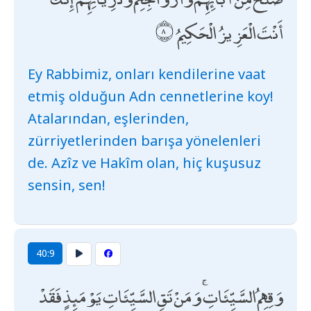
أَنْتَ الْعَزِيزُ الْحَكِيمُ
Ey Rabbimiz, onları kendilerine vaat
etmiş olduğun Adn cennetlerine koy!
Atalarından, eşlerinden,
zürriyetlerinden barışa yönelenleri
de. Azîz ve Hakîm olan, hiç kuşusuz
sensin, sen!
40:9
وَقِهِمُ السَّيِّئَاتِ ۚ وَمَنْ تَقِ السَّيِّئَاتِ يَوْمَئِذٍ فَقَدْ