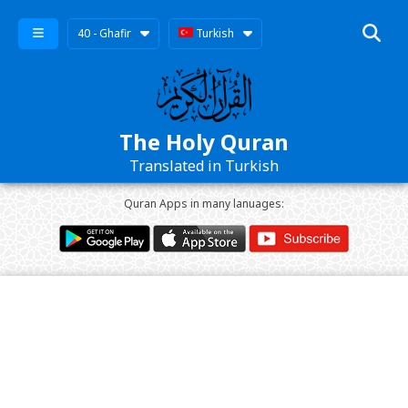
40 - Ghafir
Turkish
The Holy Quran
Translated in Turkish
Quran Apps in many lanuages: