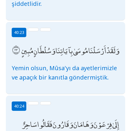
şiddetlidir.
40:23
وَلَقَدْ أَرْسَلْنَا مُوسَىٰ بِآيَاتِنَا وَسُلْطَانٍ مُبِينٍ
Yemin olsun, Mûsa'yı da ayetlerimizle
ve apaçık bir kanıtla göndermiştik.
40:24
إِلَىٰ فِرْعَوْنَ وَهَامَانَ وَقَارُونَ فَقَالُوا سَاحِرٌ