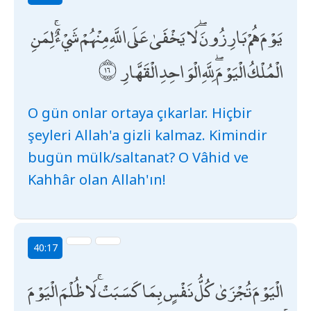
يَوْمَ هُمْ بَارِزُونَ ۖ لَا يَخْفَىٰ عَلَى اللَّهِ مِنْهُمْ شَيْءٌ ۚ لِمَنِ
الْمُلْكُ الْيَوْمَ ۖ لِلَّهِ الْوَاحِدِ الْقَهَّارِ
O gün onlar ortaya çıkarlar. Hiçbir
şeyleri Allah'a gizli kalmaz. Kimindir
bugün mülk/saltanat? O Vâhid ve
Kahhâr olan Allah'ın!
40:17
الْيَوْمَ تُجْزَىٰ كُلُّ نَفْسٍ بِمَا كَسَبَتْ ۚ لَا ظُلْمَ الْيَوْمَ