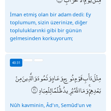
İman etmiş olan bir adam dedi: Ey
toplumum, sizin üzerinize, diğer
topluluklarınki gibi bir günün
gelmesinden korkuyorum;
40:31
مِثْلَ دَأْبِ قَوْمِ نُوحٍ وَعَادٍ وَثَمُودَ وَالَّذِينَ مِنْ
بَعْدِهِمْ ۚ وَمَا اللَّهُ يُرِيدُ ظُلْمًا لِلْعِبَادِ
Nûh kavminin, Âd'ın, Semûd'un ve