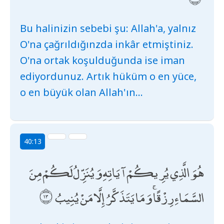
Bu halinizin sebebi şu: Allah'a, yalnız
O'na çağrıldığınzda inkâr etmiştiniz.
O'na ortak koşulduğunda ise iman
ediyordunuz. Artık hüküm o en yüce,
o en büyük olan Allah'ın...
40:13
هُوَ الَّذِي يُرِيكُمْ آيَاتِهِ وَيُنَزِّلُ لَكُمْ مِنَ
السَّمَاءِ رِزْقًا ۚ وَمَا يَتَذَكَّرُ إِلَّا مَنْ يُنِيبُ