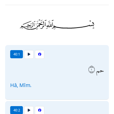
40:1
حم
Hâ, Mîm.
40:2