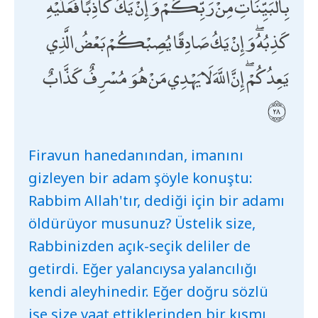
بِالْبَيِّنَاتِ مِنْ رَبِّكُمْ ۖ وَإِنْ يَكُ كَاذِبًا فَعَلَيْهِ
كَذِبُهُ ۖ وَإِنْ يَكُ صَادِقًا يُصِبْكُمْ بَعْضُ الَّذِي
يَعِدُكُمْ ۖ إِنَّ اللَّهَ لَا يَهْدِي مَنْ هُوَ مُسْرِفٌ كَذَّابٌ
Firavun hanedanından, imanını
gizleyen bir adam şöyle konuştu:
Rabbim Allah'tır, dediği için bir adamı
öldürüyor musunuz? Üstelik size,
Rabbinizden açık-seçik deliler de
getirdi. Eğer yalancıysa yalancılığı
kendi aleyhinedir. Eğer doğru sözlü
ise size vaat ettiklerinden bir kısmı