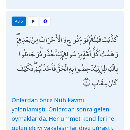
40:5
كَذَّبَتْ قَبْلَهُمْ قَوْمُ نُوحٍ وَالْأَحْزَابُ مِنْ بَعْدِهِمْ ۖ
وَهَمَّتْ كُلُّ أُمَّةٍ بِرَسُولِهِمْ لِيَأْخُذُوهُ ۖ وَجَادَلُوا
بِالْبَاطِلِ لِيُدْحِضُوا بِهِ الْحَقَّ فَأَخَذْتُهُمْ ۖ فَكَيْفَ
كَانَ عِقَابِ
Onlardan önce Nûh kavmi
yalanlamıştı. Onlardan sonra gelen
oymaklar da. Her ümmet kendilerine
gelen elçiyi yakalasınlar diye uğraştı.