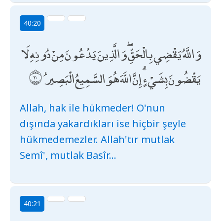
40:20
وَاللَّهُ يَقْضِي بِالْحَقِّ ۖ وَالَّذِينَ يَدْعُونَ مِنْ دُونِهِ لَا
يَقْضُونَ بِشَيْءٍ ۗ إِنَّ اللَّهَ هُوَ السَّمِيعُ الْبَصِيرُ
Allah, hak ile hükmeder! O'nun
dışında yakardıkları ise hiçbir şeyle
hükmedemezler. Allah'tır mutlak
Semî', mutlak Basîr...
40:21