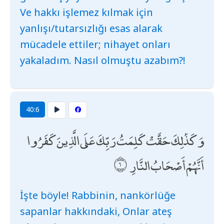
Ve hakkı işlemez kılmak için
yanlışı/tutarsızlığı esas alarak
mücadele ettiler; nihayet onları
yakaladım. Nasıl olmuştu azabım?!
40:6
وَكَذَٰلِكَ حَقَّتْ كَلِمَتُ رَبِّكَ عَلَى الَّذِينَ كَفَرُوا
أَنَّهُمْ أَصْحَابُ النَّارِ
İşte böyle! Rabbinin, nankörlüğe
sapanlar hakkındaki, Onlar ateş