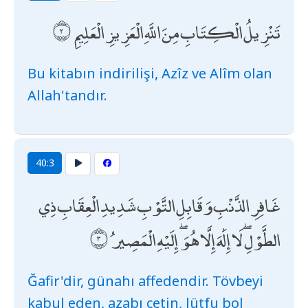
تَنْزِيلُ الْكِتَابِ مِنَ اللَّهِ الْعَزِيزِ الْعَلِيمِ
Bu kitabın indirilişi, Azîz ve Alîm olan
Allah'tandır.
40:3
غَافِرِ الذَّنْبِ وَقَابِلِ التَّوْبِ شَدِيدِ الْعِقَابِ ذِي
الطَّوْلِ ۖ لَا إِلَٰهَ إِلَّا هُوَ ۖ إِلَيْهِ الْمَصِيرُ
Ğafir'dir, günahı affedendir. Tövbeyi
kabul eden, azabı çetin, lütfu bol