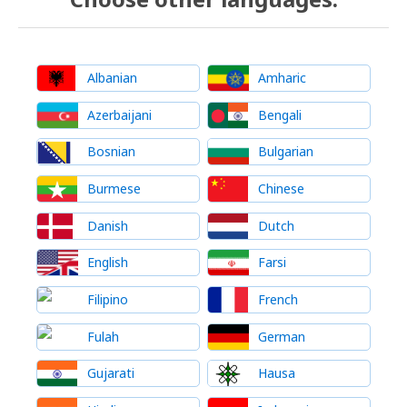
Albanian
Amharic
Azerbaijani
Bengali
Bosnian
Bulgarian
Burmese
Chinese
Danish
Dutch
English
Farsi
Filipino
French
Fulah
German
Gujarati
Hausa