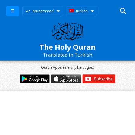
47 - Muhammad
Turkish
The Holy Quran
Translated in Turkish
Quran Apps in many lanuages: