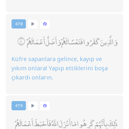
47:8
وَالَّذِينَ كَفَرُوا فَتَعْسًا لَهُمْ وَأَضَلَّ أَعْمَالَهُمْ
Küfre sapanlara gelince, kayıp ve
yıkım onlara! Yapıp ettiklerini boşa
çıkardı onların.
47:9
ذَٰلِكَ بِأَنَّهُمْ كَرِهُوا مَا أَنْزَلَ اللَّهُ فَأَحْبَطَ أَعْمَالَهُمْ