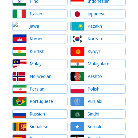
Hindi
Indonesian
Italian
Japanese
Jawa
Kazakh
Khmer
Korean
Kurdish
Kyrgyz
Malay
Malayalam
Norwegian
Pashto
Persian
Polish
Portuguese
Punjabi
Russian
Sindhi
Sinhalese
Somali