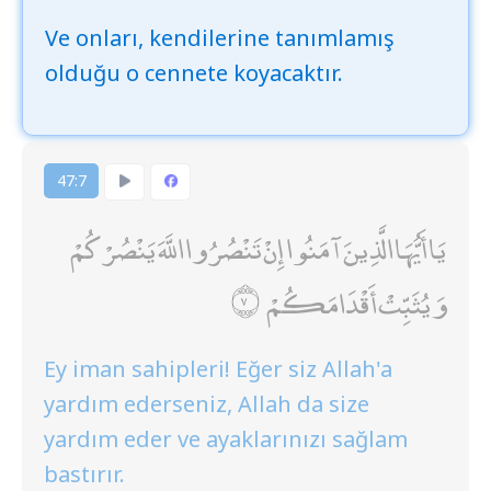
Ve onları, kendilerine tanımlamış
olduğu o cennete koyacaktır.
47:7
يَا أَيُّهَا الَّذِينَ آمَنُوا إِنْ تَنْصُرُوا اللَّهَ يَنْصُرْكُمْ
وَيُثَبِّتْ أَقْدَامَكُمْ
Ey iman sahipleri! Eğer siz Allah'a
yardım ederseniz, Allah da size
yardım eder ve ayaklarınızı sağlam
bastırır.