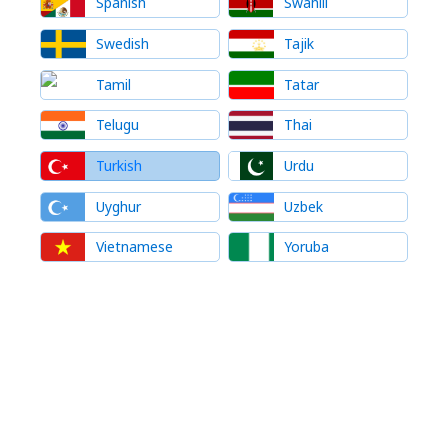
Spanish
Swahili
Swedish
Tajik
Tamil
Tatar
Telugu
Thai
Turkish
Urdu
Uyghur
Uzbek
Vietnamese
Yoruba