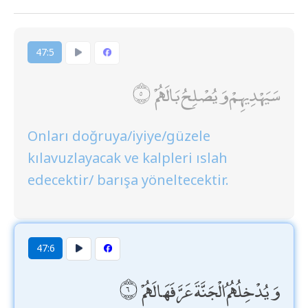
47:5
سَيَهْدِيهِمْ وَيُصْلِحُ بَالَهُمْ
Onları doğruya/iyiye/güzele
kılavuzlayacak ve kalpleri ıslah
edecektir/ barışa yöneltecektir.
47:6
وَيُدْخِلُهُمُ الْجَنَّةَ عَرَّفَهَا لَهُمْ