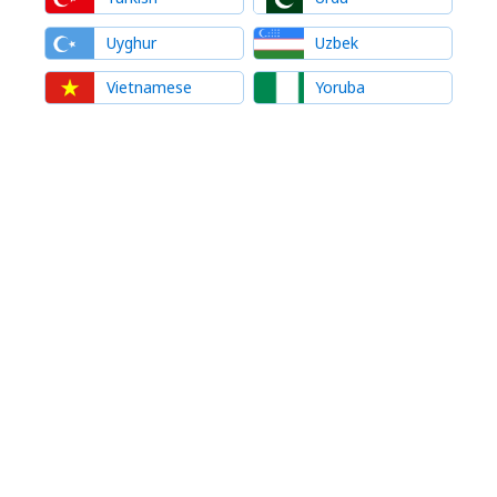
Uyghur
Uzbek
Vietnamese
Yoruba