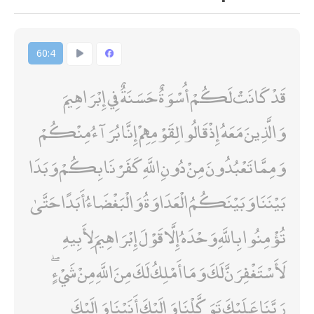
60:4
قَدْ كَانَتْ لَكُمْ أُسْوَةٌ حَسَنَةٌ فِي إِبْرَاهِيمَ
وَالَّذِينَ مَعَهُ إِذْ قَالُوا لِقَوْمِهِمْ إِنَّا بُرَآءُ مِنْكُمْ
وَمِمَّا تَعْبُدُونَ مِنْ دُونِ اللَّهِ كَفَرْنَا بِكُمْ وَبَدَا
بَيْنَنَا وَبَيْنَكُمُ الْعَدَاوَةُ وَالْبَغْضَاءُ أَبَدًا حَتَّىٰ
تُؤْمِنُوا بِاللَّهِ وَحْدَهُ إِلَّا قَوْلَ إِبْرَاهِيمَ لِأَبِيهِ
لَأَسْتَغْفِرَنَّ لَكَ وَمَا أَمْلِكُ لَكَ مِنَ اللَّهِ مِنْ شَيْءٍ ۖ
رَبَّنَا عَلَيْكَ تَوَكَّلْنَا وَإِلَيْكَ أَنَبْنَا وَإِلَيْكَ