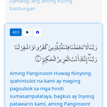
(lamang) ang aming huling
hantungan
60:5
رَبَّنَا لَا تَجْعَلْنَا فِتْنَةً لِلَّذِينَ كَفَرُوا وَاغْفِرْ لَنَا
رَبَّنَا ۖ إِنَّكَ أَنْتَ الْعَزِيزُ الْحَكِيمُ
Aming Panginoon! Huwag Ninyong
ipahintulot na kami ay maging
pagsubok sa mga hindi
sumasampalataya, bagkus ay Inyong
patawarin kami, aming Panginoon!