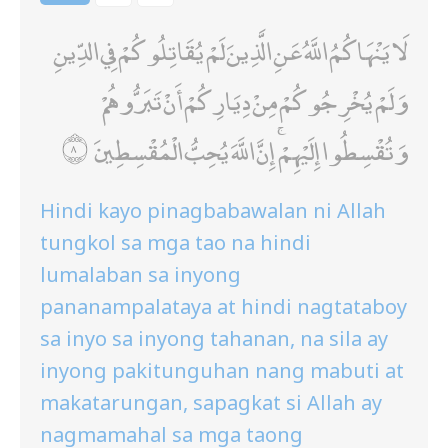
لَا يَنْهَاكُمُ اللَّهُ عَنِ الَّذِينَ لَمْ يُقَاتِلُوكُمْ فِي الدِّينِ
وَلَمْ يُخْرِجُوكُمْ مِنْ دِيَارِكُمْ أَنْ تَبَرُّوهُمْ
وَتُقْسِطُوا إِلَيْهِمْ ۚ إِنَّ اللَّهَ يُحِبُّ الْمُقْسِطِينَ
Hindi kayo pinagbabawalan ni Allah
tungkol sa mga tao na hindi
lumalaban sa inyong
pananampalataya at hindi nagtataboy
sa inyo sa inyong tahanan, na sila ay
inyong pakitunguhan nang mabuti at
makatarungan, sapagkat si Allah ay
nagmamahal sa mga taong