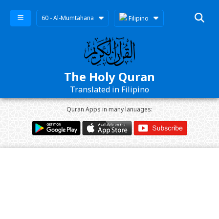
60 - Al-Mumtahana
Filipino
The Holy Quran
Translated in Filipino
Quran Apps in many lanuages: