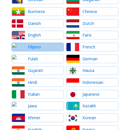
Burmese
Chinese
Danish
Dutch
English
Farsi
Filipino
French
Fulah
German
Gujarati
Hausa
Hindi
Indonesian
Italian
Japanese
Jawa
Kazakh
Khmer
Korean
Kurdish
Kyrgyz