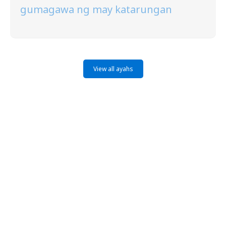
gumagawa ng may katarungan
View all ayahs