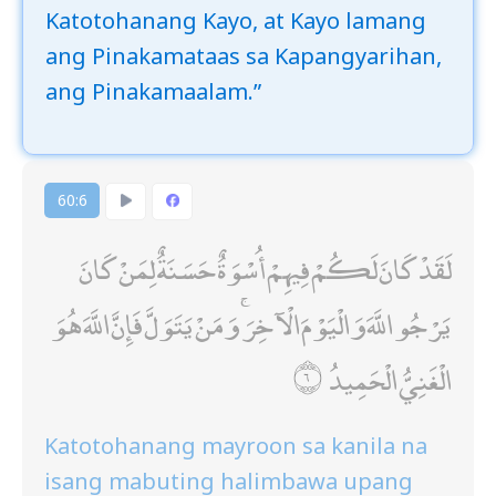
Katotohanang Kayo, at Kayo lamang
ang Pinakamataas sa Kapangyarihan,
ang Pinakamaalam.”
60:6
لَقَدْ كَانَ لَكُمْ فِيهِمْ أُسْوَةٌ حَسَنَةٌ لِمَنْ كَانَ
يَرْجُو اللَّهَ وَالْيَوْمَ الْآخِرَ ۚ وَمَنْ يَتَوَلَّ فَإِنَّ اللَّهَ هُوَ
الْغَنِيُّ الْحَمِيدُ
Katotohanang mayroon sa kanila na
isang mabuting halimbawa upang