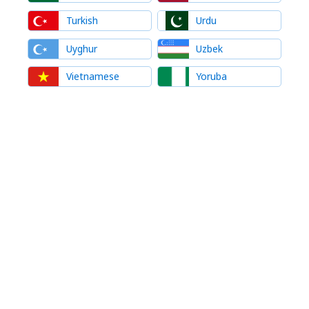
Turkish
Urdu
Uyghur
Uzbek
Vietnamese
Yoruba