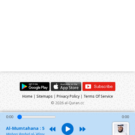
Home
|
Sitemaps
|
Privacy Policy
|
Terms Of Service
© 2026 al-Quran.cc
0:00
0:00
Al-Mumtahana : 5
Mishari Rashid al-`Afasy