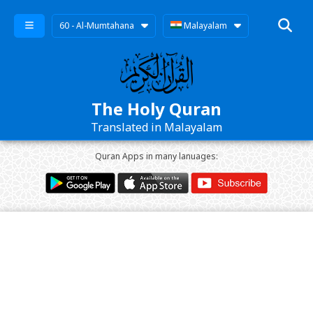
60 - Al-Mumtahana
Malayalam
The Holy Quran
Translated in Malayalam
Quran Apps in many lanuages: