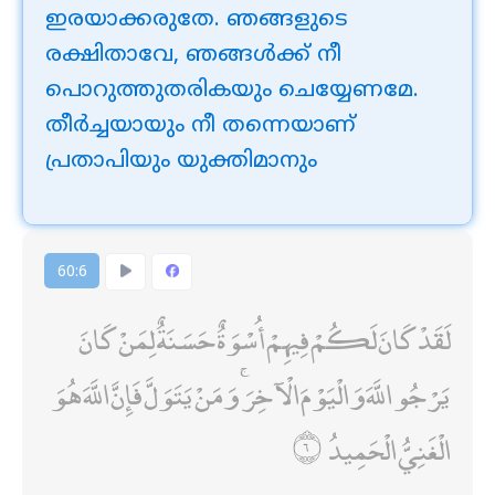
ഇരയാക്കരുതേ. ഞങ്ങളുടെ
രക്ഷിതാവേ, ഞങ്ങള്‍ക്ക് നീ
പൊറുത്തുതരികയും ചെയ്യേണമേ.
തീര്‍ച്ചയായും നീ തന്നെയാണ്
പ്രതാപിയും യുക്തിമാനും
60:6
لَقَدْ كَانَ لَكُمْ فِيهِمْ أُسْوَةٌ حَسَنَةٌ لِمَنْ كَانَ
يَرْجُو اللَّهَ وَالْيَوْمَ الْآخِرَ ۚ وَمَنْ يَتَوَلَّ فَإِنَّ اللَّهَ هُوَ
الْغَنِيُّ الْحَمِيدُ