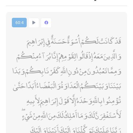
60:4
قَدْ كَانَتْ لَكُمْ أُسْوَةٌ حَسَنَةٌ فِي إِبْرَاهِيمَ
وَالَّذِينَ مَعَهُ إِذْ قَالُوا لِقَوْمِهِمْ إِنَّا بُرَآءُ مِنْكُمْ
وَمِمَّا تَعْبُدُونَ مِنْ دُونِ اللَّهِ كَفَرْنَا بِكُمْ وَبَدَا
بَيْنَنَا وَبَيْنَكُمُ الْعَدَاوَةُ وَالْبَغْضَاءُ أَبَدًا حَتَّىٰ
تُؤْمِنُوا بِاللَّهِ وَحْدَهُ إِلَّا قَوْلَ إِبْرَاهِيمَ لِأَبِيهِ
لَأَسْتَغْفِرَنَّ لَكَ وَمَا أَمْلِكُ لَكَ مِنَ اللَّهِ مِنْ شَيْءٍ ۖ
رَبَّنَا عَلَيْكَ تَوَكَّلْنَا وَإِلَيْكَ أَنَبْنَا وَإِلَيْكَ