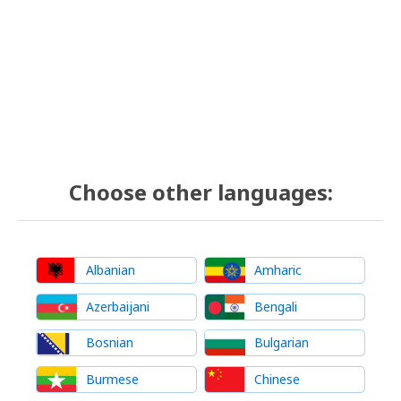
Choose other languages:
Albanian
Amharic
Azerbaijani
Bengali
Bosnian
Bulgarian
Burmese
Chinese