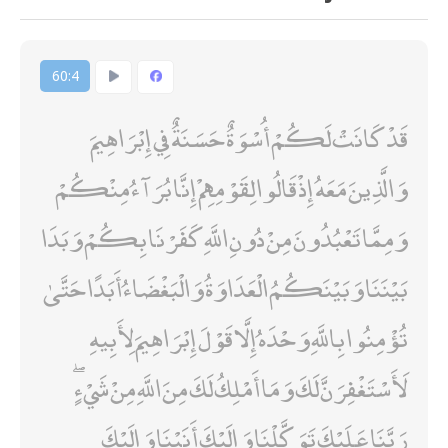
60:4
قَدْ كَانَتْ لَكُمْ أُسْوَةٌ حَسَنَةٌ فِي إِبْرَاهِيمَ
وَالَّذِينَ مَعَهُ إِذْ قَالُوا لِقَوْمِهِمْ إِنَّا بُرَآءُ مِنْكُمْ
وَمِمَّا تَعْبُدُونَ مِنْ دُونِ اللَّهِ كَفَرْنَا بِكُمْ وَبَدَا
بَيْنَنَا وَبَيْنَكُمُ الْعَدَاوَةُ وَالْبَغْضَاءُ أَبَدًا حَتَّىٰ
تُؤْمِنُوا بِاللَّهِ وَحْدَهُ إِلَّا قَوْلَ إِبْرَاهِيمَ لِأَبِيهِ
لَأَسْتَغْفِرَنَّ لَكَ وَمَا أَمْلِكُ لَكَ مِنَ اللَّهِ مِنْ شَيْءٍ ۖ
رَبَّنَا عَلَيْكَ تَوَكَّلْنَا وَإِلَيْكَ أَنَبْنَا وَإِلَيْكَ