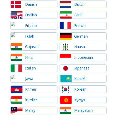
Danish
Dutch
English
Farsi
Filipino
French
Fulah
German
Gujarati
Hausa
Hindi
Indonesian
Italian
Japanese
Jawa
Kazakh
Khmer
Korean
Kurdish
Kyrgyz
Malay
Malayalam