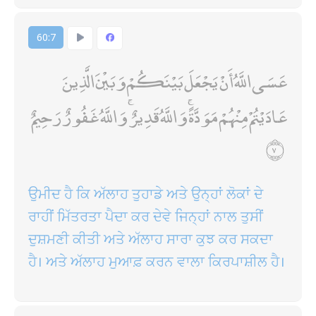
60:7
عَسَى اللَّهُ أَنْ يَجْعَلَ بَيْنَكُمْ وَبَيْنَ الَّذِينَ
عَادَيْتُمْ مِنْهُمْ مَوَدَّةً ۚ وَاللَّهُ قَدِيرٌ ۚ وَاللَّهُ غَفُورٌ رَحِيمٌ
ਉਮੀਦ ਹੈ ਕਿ ਅੱਲਾਹ ਤੁਹਾਡੇ ਅਤੇ ਉਨ੍ਹਾਂ ਲੋਕਾਂ ਦੇ
ਰਾਹੀਂ ਮਿੱਤਰਤਾ ਪੈਦਾ ਕਰ ਦੇਵੇ ਜਿਨ੍ਹਾਂ ਨਾਲ ਤੁਸੀਂ
ਦੁਸ਼ਮਣੀ ਕੀਤੀ ਅਤੇ ਅੱਲਾਹ ਸਾਰਾ ਕੁਝ ਕਰ ਸਕਦਾ
ਹੈ। ਅਤੇ ਅੱਲਾਹ ਮੁਆਫ਼ ਕਰਨ ਵਾਲਾ ਕਿਰਪਾਸ਼ੀਲ ਹੈ।