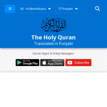
60 - Al-Mumtahana
Punjabi
The Holy Quran
Translated in Punjabi
Quran Apps in many lanuages: