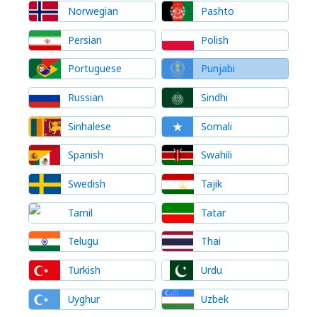
Norwegian
Pashto
Persian
Polish
Portuguese
Punjabi
Russian
Sindhi
Sinhalese
Somali
Spanish
Swahili
Swedish
Tajik
Tamil
Tatar
Telugu
Thai
Turkish
Urdu
Uyghur
Uzbek