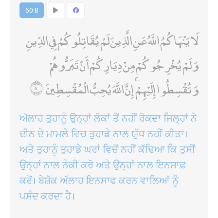
60:8
لَا يَنْهَاكُمُ اللَّهُ عَنِ الَّذِينَ لَمْ يُقَاتِلُوكُمْ فِي الدِّينِ
وَلَمْ يُخْرِجُوكُمْ مِنْ دِيَارِكُمْ أَنْ تَبَرُّوهُمْ
وَتُقْسِطُوا إِلَيْهِمْ ۚ إِنَّ اللَّهَ يُحِبُّ الْمُقْسِطِينَ
ਅੱਲਾਹ ਤੁਹਾਨੂੰ ਉਨ੍ਹਾਂ ਲੋਕਾਂ ਤੋਂ ਨਹੀਂ ਰੋਕਦਾ ਜਿਲ੍ਹਾਂ ਨੇ
ਦੀਨ ਦੇ ਮਾਮਲੇ ਵਿਚ ਤੁਹਾਡੇ ਨਾਲ ਯੁੱਧ ਨਹੀਂ ਕੀਤਾ।
ਅਤੇ ਤੁਹਾਨੂੰ ਤੁਹਾਡੇ ਘਰਾਂ ਵਿਚੋਂ ਨਹੀਂ ਕੱਢਿਆ ਕਿ ਤੁਸੀਂ
ਉਨ੍ਹਾਂ ਨਾਲ ਨੇਕੀ ਕਰੋ ਅਤੇ ਉਨ੍ਹਾਂ ਨਾਲ ਇਨਸਾਫ਼
ਕਰੋਂ। ਬੇਸ਼ੱਕ ਅੱਲਾਹ ਇਨਸਾਫ ਕਰਨ ਵਾਲਿਆਂ ਨੂੰ
ਪਸੰਦ ਕਰਦਾ ਹੈ।