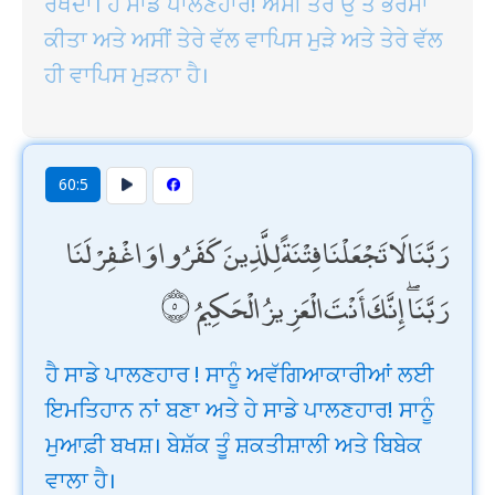
ਰੱਖਦਾ। ਹੇ ਸਾਡੇ ਪਾਲਣਹਾਰ! ਅਸੀਂ ਤੇਰੇ ਉੱਤੇ ਭਰੋਸਾ
ਕੀਤਾ ਅਤੇ ਅਸੀਂ ਤੇਰੇ ਵੱਲ ਵਾਪਿਸ ਮੁੜੇ ਅਤੇ ਤੇਰੇ ਵੱਲ
ਹੀ ਵਾਪਿਸ ਮੁੜਨਾ ਹੈ।
60:5
رَبَّنَا لَا تَجْعَلْنَا فِتْنَةً لِلَّذِينَ كَفَرُوا وَاغْفِرْ لَنَا
رَبَّنَا ۖ إِنَّكَ أَنْتَ الْعَزِيزُ الْحَكِيمُ
ਹੈ ਸਾਡੇ ਪਾਲਣਹਾਰ ! ਸਾਨੂੰ ਅਵੱਗਿਆਕਾਰੀਆਂ ਲਈ
ਇਮਤਿਹਾਨ ਨਾਂ ਬਣਾ ਅਤੇ ਹੇ ਸਾਡੇ ਪਾਲਣਹਾਰ! ਸਾਨੂੰ
ਮੁਆਫ਼ੀ ਬਖਸ਼। ਬੇਸ਼ੱਕ ਤੂੰ ਸ਼ਕਤੀਸ਼ਾਲੀ ਅਤੇ ਬਿਬੇਕ
ਵਾਲਾ ਹੈ।