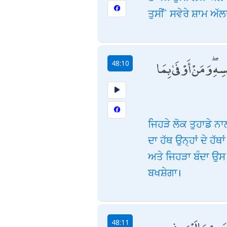
ਤੁਸੀਂ` ਸਵੇਰੇ ਸ਼ਾਮ ਅੱ
سِهِ ۖ وَمَنْ أَوْفَىٰ بِمَا
48:10
ਜਿਹੜੇ ਲੋਕ ਤੁਹਾਡੇ
ਦਾ ਹੱਥ ਉਨ੍ਹਾਂ ਦੇ ਹੱਥ
ਅਤੇ ਜਿਹੜਾ ਬੰਦਾ ਉਸ ਵ
ਬਖਸ਼ੇਗਾ।
48:11