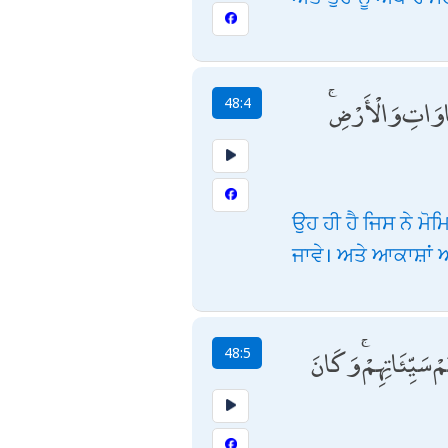
َّمَاوَاتِ وَالْأَرْضِ
48:4
ਉਹ ਹੀ ਹੈ ਜਿਸ ਨੇ ਮੋਮ
ਜਾਵੇ। ਅਤੇ ਆਕਾਸ਼ਾਂ 
 سَيِّئَاتِهِمْ ۚ وَكَانَ
48:5