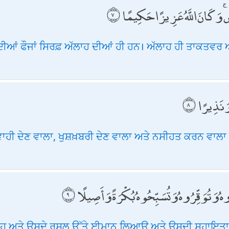
ِ ۚ وَكَانَ اللَّهُ عَزِيزًا حَكِيمًا
ੀਆਂ ਫੌਜਾਂ ਸਿਰਫ਼ ਅੱਲਾਹ ਦੀਆਂ ਹੀ ਹਨ। ਅੱਲਾਹ ਹੀ ਤਾਕਤਵਰ ਅਤ
وَنَذِيرًا
 ਗਵਾਹੀ ਦੇਣ ਵਾਲਾ, ਖੁਸ਼ਖ਼ਬਰੀ ਦੇਣ ਵਾਲਾ ਅਤੇ ਨਸੀਹਤ ਕਰਨ ਵਾਲਾ
رُوهُ وَتُوَقِّرُوهُ وَتُسَبِّحُوهُ بُكْرَةً وَأَصِيلًا
ਅੱਲਾਹ ਅਤੇ ਉਸਦੇ ਰਸੂਲ ਉੱਤੇ ਈਮਾਨ ਲਿਆਉ ਅਤੇ ਉਸਦੀ ਸਹਾਇਤਾ 