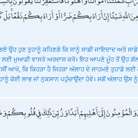
ابِ شَغَلَتْنَا أَمْوَالُنَا وَأَهْلُونَا فَاسْتَغْفِرْ لَنَا ۚ يَقُولُونَ بِأَلْسِنَ
َ اللَّهِ شَيْئًا إِنْ أَرَادَ بِكُمْ ضَرًّا أَوْ أَرَادَ بِكُمْ نَفْعًا ۚ بَلْ كَان
ਹਿ ਗਏ ਉਹ ਹੁਣ ਤੁਹਾਨੂੰ ਕਹਿਣਗੇ ਕਿ ਸਾਨੂੰ ਸਾਡੀ ਜਾਇਦਾਦ ਅਤੇ ਸ
ਡੇ ਲਈ ਮੁਆਫ਼ੀ ਵਾਸਤੇ ਅਰਦਾਸ ਕਰੋ। ਇਹ ਆਪਣੇ ਮੂੰਹ ਤੋਂ ਉਹ ਗੱਲ
 ਤੁਸੀਂ ਆਖੋ, ਕਿ ਕਿਹੜਾ ਹੈ ਜਿਹੜਾ ਅੱਲਾਹ ਦੇ ਸਾਹਮਣੇ ਤੁਹਾਡੇ ਲਈ
ੁਹਾਨੂੰ ਕੋਈ ਲਾਭ ਜਾਂ ਨੁਕਸਾਨ ਪਹੁੰਚਾਉਂਦਾ ਹੋਵੇ। ਸਗੋਂ ਅੱਲਾਹ ਉਸ ਨੂੰ
ُ وَالْمُؤْمِنُونَ إِلَىٰ أَهْلِيهِمْ أَبَدًا وَزُيِّنَ ذَٰلِكَ فِي قُلُوبِكُمْ وَظَن