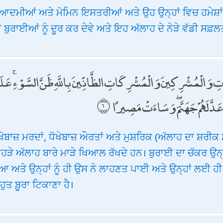
 ਆਦਮੀਆਂ ਅਤੇ ਮੋਮਿਨ ਇਸਤਰੀਆਂ ਅਤੇ ਉਹ ਉਨ੍ਹਾਂ ਵਿਚ ਹਮੇਸ਼ਾਂ
ਆਂ ਬੁਰਾਈਆਂ ਨੂੰ ਦੂਰ ਕਰ ਦੇਵੇ ਅਤੇ ਇਹ ਅੱਲਾਹ ਦੇ ਨੇੜੇ ਵੱਡੀ ਸਫ਼ਲ
تِ وَالْمُشْرِكِينَ وَالْمُشْرِكَاتِ الظَّانِّينَ بِاللَّهِ ظَنَّ السَّوْءِ ۚ عَلَيْ
َدَّ لَهُمْ جَهَنَّمَ ۖ وَسَاءَتْ مَصِيرًا
ਖੋਬਾਜ਼ ਮਰਦਾਂ, ਧੋਖੇਬਾਜ਼ ਔਰਤਾਂ ਅਤੇ ਮੁਸ਼ਰਿਕ (ਅੱਲਾਹ ਦਾ ਸ਼ਰੀਕ
 ਜਿਹੜੇ ਅੱਲਾਹ ਬਾਰੇ ਮਾੜੇ ਖਿਆਲ ਰੱਖਦੇ ਹਨ। ਬੁਰਾਈ ਦਾ ਚੱਕਰ ਉਨ੍ਹਾ
ੋਇਆ ਅਤੇ ਉਨ੍ਹਾਂ ਨੂੰ ਹੀ ਉਸ ਨੇ ਲਾਹਣਤ ਪਾਈ ਅਤੇ ਉਨ੍ਹਾਂ ਲਈ
ੁਤ ਬ਼ੂਰਾ ਟਿਕਾਣਾ ਹੈ।