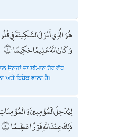
هُوَ الَّذِي أَنْزَلَ السَّكِينَةَ فِي قُلُ ۚ
وَكَانَ اللَّهُ عَلِيمًا حَكِيمًا
 ਨਾਲ ਉਨ੍ਹਾਂ ਦਾ ਈਮਾਨ ਹੋਰ ਵੱਧ
ਾ ਅਤੇ ਬਿਬੇਕ ਵਾਲਾ ਹੈ।
لِيُدْخِلَ الْمُؤْمِنِينَ وَالْمُؤْمِنَاتِ ج
ذَٰلِكَ عِنْدَ اللَّهِ فَوْزًا عَظِيمًا