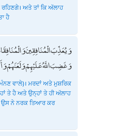
 ਰਹਿਣਗੇ। ਅਤੇ ਤਾਂ ਕਿ ਅੱਲਾਹ
ਤਾ ਹੈ
وَيُعَذِّبَ الْمُنَافِقِينَ وَالْمُنَافِقَا ۖ
وَغَضِبَ اللَّهُ عَلَيْهِمْ وَلَعَنَهُمْ وَأَع
 ਮੰਨਣ ਵਾਲੇ)। ਮਰਦਾਂ ਅਤੇ ਮੁਸ਼ਰਿਕ
ਂ ਤੇ ਹੈ ਅਤੇ ਉਨ੍ਹਾਂ ਤੇ ਹੀ ਅੱਲਾਹ
 ਹੀ ਉਸ ਨੇ ਨਰਕ ਤਿਆਰ ਕਰ