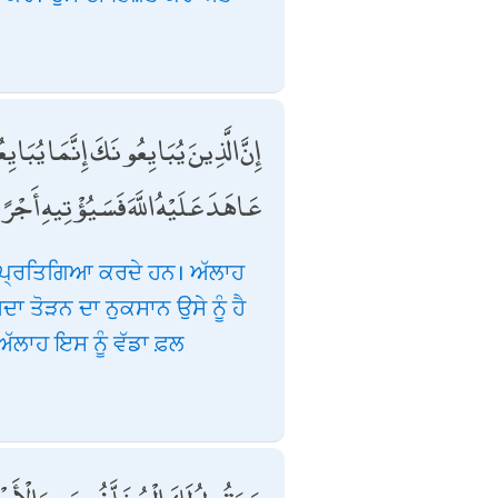
إِنَّ الَّذِينَ يُبَايِعُونَكَ إِنَّمَا يُبَايِعُ
عَاهَدَ عَلَيْهُ اللَّهَ فَسَيُؤْتِيهِ أَجْ
 ਪ੍ਰਤਿਗਿਆ ਕਰਦੇ ਹਨ। ਅੱਲਾਹ
ਅਦਾ ਤੋੜਨ ਦਾ ਨੁਕਸਾਨ ਉਸੇ ਨੂੰ ਹੈ
ਅੱਲਾਹ ਇਸ ਨੂੰ ਵੱਡਾ ਫ਼ਲ