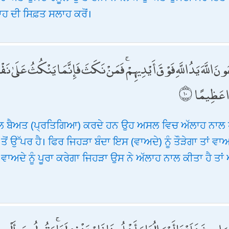
ਲਾਹ ਦੀ ਸਿਫ਼ਤ ਸਲਾਹ ਕਰੋਂ।
ونَ اللَّهَ يَدُ اللَّهِ فَوْقَ أَيْدِيهِمْ ۚ فَمَنْ نَكَثَ فَإِنَّمَا يَنْكُثُ عَلَىٰ نَفْ
رًا عَظِيمًا
 ਨਾਲ ਬੈਅਤ (ਪ੍ਰਤਿਗਿਆ) ਕਰਦੇ ਹਨ ਉਹ ਅਸਲ ਵਿਚ ਅੱਲਾਹ ਨਾਲ
ਾਂ ਤੋਂ ਉੱਪਰ ਹੈ। ਫਿਰ ਜਿਹੜਾ ਬੰਦਾ ਇਸ (ਵਾਅਦੇ) ਨੂੰ ਤੌੜੇਗਾ ਤਾਂ ਵਾ
ਾਅਦੇ ਨੂੰ ਪੂਰਾ ਕਰੇਗਾ ਜਿਹੜਾ ਉਸ ਨੇ ਅੱਲਾਹ ਨਾਲ ਕੀਤਾ ਹੈ ਤਾਂ 