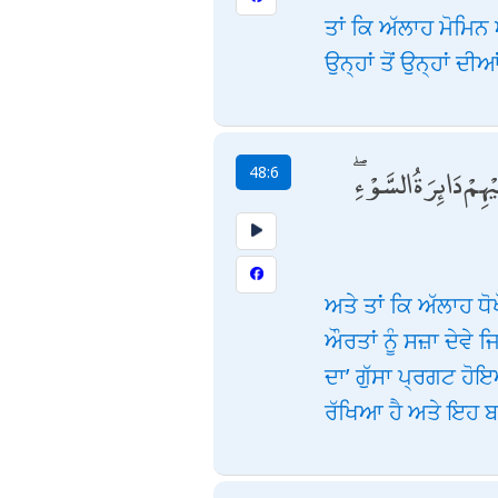
ਤਾਂ ਕਿ ਅੱਲਾਹ ਮੋਮਿਨ
ਉਨ੍ਹਾਂ ਤੋਂ ਉਨ੍ਹਾਂ ਦੀ
هِمْ دَائِرَةُ السَّوْءِ
48:6
ਅਤੇ ਤਾਂ ਕਿ ਅੱਲਾਹ ਧੋ
ਔਰਤਾਂ ਨੂੰ ਸਜ਼ਾ ਦੇਵੇ
ਦਾ’ ਗੁੱਸਾ ਪ੍ਰਗਟ ਹ
ਰੱਖਿਆ ਹੈ ਅਤੇ ਇਹ ਬਹ