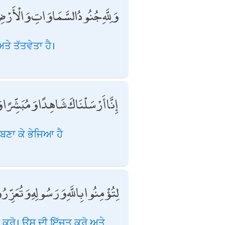
وَلِلَّهِ جُنُودُ السَّمَاوَاتِ وَالْأَرْض
ੇ ਤੱਤਵੇਤਾ ਹੈ।
إِنَّا أَرْسَلْنَاكَ شَاهِدًا وَمُبَشِّرًا 
 ਬਣਾ ਕੇ ਭੇਜਿਆ ਹੈ
لِتُؤْمِنُوا بِاللَّهِ وَرَسُولِهِ وَتُعَزِّ
ਕਰੋ। ਉਸ ਦੀ ਇੱਜ਼ਤ ਕਰੋ ਅਤੇ