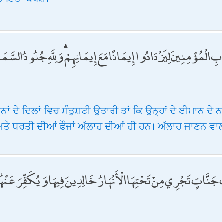
وبِ الْمُؤْمِنِينَ لِيَزْدَادُوا إِيمَانًا مَعَ إِيمَانِهِمْ ۗ وَلِلَّهِ جُنُودُ الس
ਿਨਾਂ ਦੇ ਦਿਲਾਂ ਵਿਚ ਸੰਤੁਸ਼ਟੀ ਉਤਾਰੀ ਤਾਂ ਕਿ ਉਨ੍ਹਾਂ ਦੇ ਈਮਾਨ ਦੇ
ਅਤੇ ਧਰਤੀ ਦੀਆਂ ਫੌਜਾਂ ਅੱਲਾਹ ਦੀਆਂ ਹੀ ਹਨ। ਅੱਲਾਹ ਜਾਣਨ ਵਾਲ
َنَّاتٍ تَجْرِي مِنْ تَحْتِهَا الْأَنْهَارُ خَالِدِينَ فِيهَا وَيُكَفِّرَ عَنْهُمْ