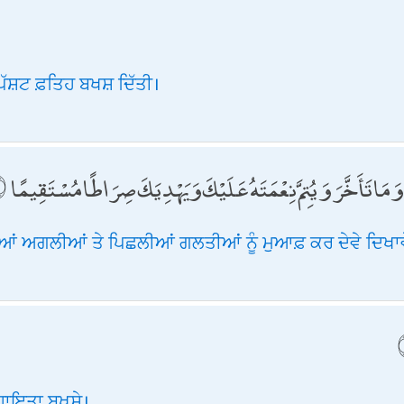
ਸਪੱਸ਼ਟ ਫ਼ਤਿਹ ਬਖਸ਼ ਦਿੱਤੀ।
بِكَ وَمَا تَأَخَّرَ وَيُتِمَّ نِعْمَتَهُ عَلَيْكَ وَيَهْدِيَكَ صِرَاطًا مُسْتَقِيمًا
ੀਆਂ ਅਗਲੀਆਂ ਤੇ ਪਿਛਲੀਆਂ ਗਲਤੀਆਂ ਨੂੰ ਮੁਆਫ਼ ਕਰ ਦੇਵੇ ਦਿਖਾਵ
ਹਾਇਤਾ ਬਖਸ਼ੇ।