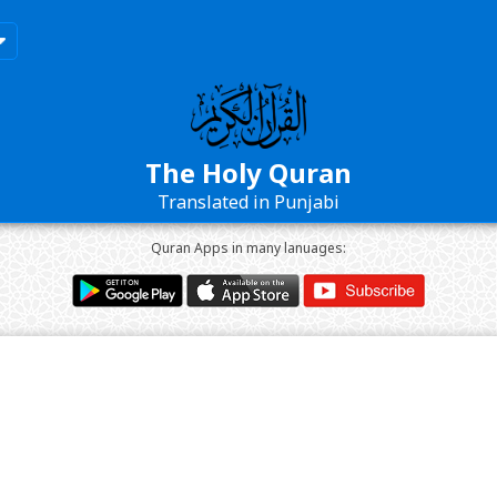
The Holy Quran
Translated in Punjabi
Quran Apps in many lanuages: