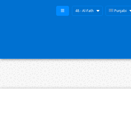
48 - Al-Fath
Punjabi