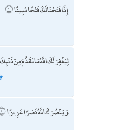
إِنَّا فَتَحْنَا لَكَ فَتْحًا مُبِينًا
لِيَغْفِرَ لَكَ اللَّهُ مَا تَقَدَّمَ مِنْ ذَنْ
ੇ।
وَيَنْصُرَكَ اللَّهُ نَصْرًا عَزِيزًا