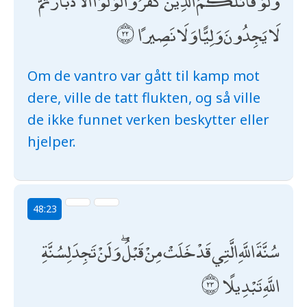
وَلَوْ قَاتَلَكُمُ الَّذِينَ كَفَرُوا لَوَلَّوُا الْأَدْبَارَ ثُمَّ
لَا يَجِدُونَ وَلِيًّا وَلَا نَصِيرًا
Om de vantro var gått til kamp mot
dere, ville de tatt flukten, og så ville
de ikke funnet verken beskytter eller
hjelper.
48:23
سُنَّةَ اللَّهِ الَّتِي قَدْ خَلَتْ مِنْ قَبْلُ ۖ وَلَنْ تَجِدَ لِسُنَّةِ
اللَّهِ تَبْدِيلًا