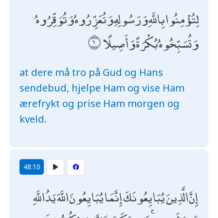
لِتُؤْمِنُوا بِاللَّهِ وَرَسُولِهِ وَتُعَزِّرُوهُ وَتُوَقِّرُوهُ
وَتُسَبِّحُوهُ بُكْرَةً وَأَصِيلًا
at dere må tro på Gud og Hans
sendebud, hjelpe Ham og vise Ham
ærefrykt og prise Ham morgen og
kveld.
48:10
إِنَّ الَّذِينَ يُبَايِعُونَكَ إِنَّمَا يُبَايِعُونَ اللَّهَ يَدُ اللَّهِ