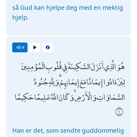
så Gud kan hjelpe deg med en mektig
hjelp.
48:4
هُوَ الَّذِي أَنْزَلَ السَّكِينَةَ فِي قُلُوبِ الْمُؤْمِنِينَ
لِيَزْدَادُوا إِيمَانًا مَعَ إِيمَانِهِمْ ۗ وَلِلَّهِ جُنُودُ
السَّمَاوَاتِ وَالْأَرْضِ ۚ وَكَانَ اللَّهُ عَلِيمًا حَكِيمًا
Han er det, som sendte guddommelig