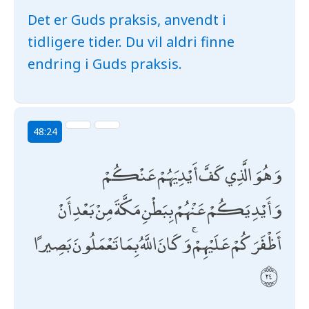
Det er Guds praksis, anvendt i
tidligere tider. Du vil aldri finne
endring i Guds praksis.
48:24
وَهُوَ الَّذِي كَفَّ أَيْدِيَهُمْ عَنْكُمْ
وَأَيْدِيَكُمْ عَنْهُمْ بِبَطْنِ مَكَّةَ مِنْ بَعْدِ أَنْ
أَظْفَرَكُمْ عَلَيْهِمْ ۚ وَكَانَ اللَّهُ بِمَا تَعْمَلُونَ بَصِيرًا