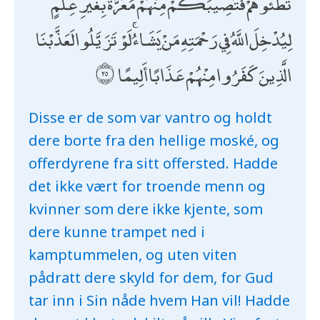
تَطَئُوهُمْ فَتُصِيبَكُمْ مِنْهُمْ مَعَرَّةٌ بِغَيْرِ عِلْمٍ ۖ
لِيُدْخِلَ اللَّهُ فِي رَحْمَتِهِ مَنْ يَشَاءُ ۚ لَوْ تَزَيَّلُوا لَعَذَّبْنَا
الَّذِينَ كَفَرُوا مِنْهُمْ عَذَابًا أَلِيمًا
Disse er de som var vantro og holdt
dere borte fra den hellige moské, og
offerdyrene fra sitt offersted. Hadde
det ikke vært for troende menn og
kvinner som dere ikke kjente, som
dere kunne trampet ned i
kamptummelen, og uten viten
pådratt dere skyld for dem, for Gud
tar inn i Sin nåde hvem Han vil! Hadde