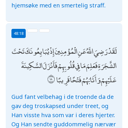
hjemsøke med en smertelig straff.
48:18
لَقَدْ رَضِيَ اللَّهُ عَنِ الْمُؤْمِنِينَ إِذْ يُبَايِعُونَكَ تَحْتَ
الشَّجَرَةِ فَعَلِمَ مَا فِي قُلُوبِهِمْ فَأَنْزَلَ السَّكِينَةَ
عَلَيْهِمْ وَأَثَابَهُمْ فَتْحًا قَرِيبًا
Gud fant velbehag i de troende da de
gav deg troskapsed under treet, og
Han visste hva som var i deres hjerter.
Og Han sendte guddommelig nærvær