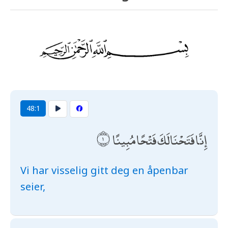
48:1
إِنَّا فَتَحْنَا لَكَ فَتْحًا مُبِينًا
Vi har visselig gitt deg en åpenbar
seier,