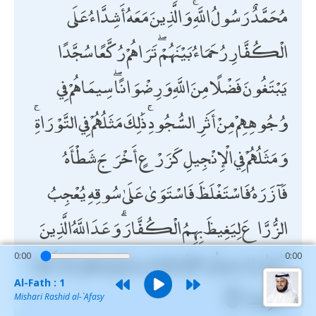
مُحَمَّدٌ رَسُولُ اللَّهِ ۚ وَالَّذِينَ مَعَهُ أَشِدَّاءُ عَلَى
الْكُفَّارِ رُحَمَاءُ بَيْنَهُمْ ۖ تَرَاهُمْ رُكَّعًا سُجَّدًا
يَبْتَغُونَ فَضْلًا مِنَ اللَّهِ وَرِضْوَانًا ۖ سِيمَاهُمْ فِي
وُجُوهِهِمْ مِنْ أَثَرِ السُّجُودِ ۚ ذَٰلِكَ مَثَلُهُمْ فِي التَّوْرَاةِ ۚ
وَمَثَلُهُمْ فِي الْإِنْجِيلِ كَزَرْعٍ أَخْرَجَ شَطْأَهُ
فَآزَرَهُ فَاسْتَغْلَظَ فَاسْتَوَىٰ عَلَىٰ سُوقِهِ يُعْجِبُ
الزُّرَّاعَ لِيَغِيظَ بِهِمُ الْكُفَّارَ ۗ وَعَدَ اللَّهُ الَّذِينَ
آمَنُوا وَعَمِلُوا الصَّالِحَاتِ مِنْهُمْ مَغْفِرَةً وَأَجْرًا
0:00
0:00
Al-Fath : 1
عَظِيمًا
Mishari Rashid al-`Afasy