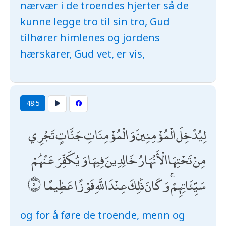
nærvær i de troendes hjerter så de
kunne legge tro til sin tro, Gud
tilhører himlenes og jordens
hærskarer, Gud vet, er vis,
48:5
لِيُدْخِلَ الْمُؤْمِنِينَ وَالْمُؤْمِنَاتِ جَنَّاتٍ تَجْرِي
مِنْ تَحْتِهَا الْأَنْهَارُ خَالِدِينَ فِيهَا وَيُكَفِّرَ عَنْهُمْ
سَيِّئَاتِهِمْ ۚ وَكَانَ ذَٰلِكَ عِنْدَ اللَّهِ فَوْزًا عَظِيمًا
og for å føre de troende, menn og