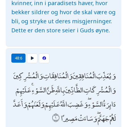
kvinner, inn i paradisets haver, hvor
bekker sildrer og hvor de skal være og
bli, og stryke ut deres misgjerninger.
Dette er den store seier i Guds øyne.
48:6
وَيُعَذِّبَ الْمُنَافِقِينَ وَالْمُنَافِقَاتِ وَالْمُشْرِكِينَ
وَالْمُشْرِكَاتِ الظَّانِّينَ بِاللَّهِ ظَنَّ السَّوْءِ ۚ عَلَيْهِمْ
دَائِرَةُ السَّوْءِ ۖ وَغَضِبَ اللَّهُ عَلَيْهِمْ وَلَعَنَهُمْ وَأَعَدَّ
لَهُمْ جَهَنَّمَ ۖ وَسَاءَتْ مَصِيرًا