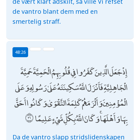
de vært klart adskilt, så ville Vi refset
de vantro blant dem med en
smertelig straff.
48:26
إِذْ جَعَلَ الَّذِينَ كَفَرُوا فِي قُلُوبِهِمُ الْحَمِيَّةَ حَمِيَّةَ
الْجَاهِلِيَّةِ فَأَنْزَلَ اللَّهُ سَكِينَتَهُ عَلَىٰ رَسُولِهِ وَعَلَى
الْمُؤْمِنِينَ وَأَلْزَمَهُمْ كَلِمَةَ التَّقْوَىٰ وَكَانُوا أَحَقَّ
بِهَا وَأَهْلَهَا ۚ وَكَانَ اللَّهُ بِكُلِّ شَيْءٍ عَلِيمًا
Da de vantro slapp stridslidenskapen