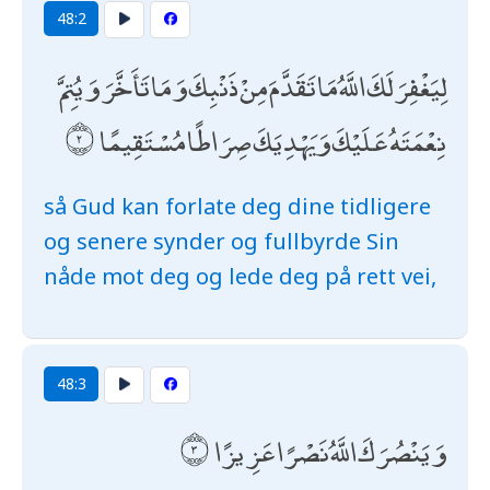
48:2
لِيَغْفِرَ لَكَ اللَّهُ مَا تَقَدَّمَ مِنْ ذَنْبِكَ وَمَا تَأَخَّرَ وَيُتِمَّ
نِعْمَتَهُ عَلَيْكَ وَيَهْدِيَكَ صِرَاطًا مُسْتَقِيمًا
så Gud kan forlate deg dine tidligere
og senere synder og fullbyrde Sin
nåde mot deg og lede deg på rett vei,
48:3
وَيَنْصُرَكَ اللَّهُ نَصْرًا عَزِيزًا