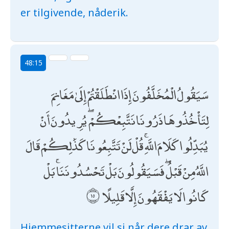
er tilgivende, nåderik.
48:15
سَيَقُولُ الْمُخَلَّفُونَ إِذَا انْطَلَقْتُمْ إِلَىٰ مَغَانِمَ
لِتَأْخُذُوهَا ذَرُونَا نَتَّبِعْكُمْ ۖ يُرِيدُونَ أَنْ
يُبَدِّلُوا كَلَامَ اللَّهِ ۚ قُلْ لَنْ تَتَّبِعُونَا كَذَٰلِكُمْ قَالَ
اللَّهُ مِنْ قَبْلُ ۖ فَسَيَقُولُونَ بَلْ تَحْسُدُونَنَا ۚ بَلْ
كَانُوا لَا يَفْقَهُونَ إِلَّا قَلِيلًا
Hjemmesitterne vil si når dere drar av