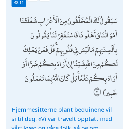
48:11
سَيَقُولُ لَكَ الْمُخَلَّفُونَ مِنَ الْأَعْرَابِ شَغَلَتْنَا
أَمْوَالُنَا وَأَهْلُونَا فَاسْتَغْفِرْ لَنَا ۚ يَقُولُونَ
بِأَلْسِنَتِهِمْ مَا لَيْسَ فِي قُلُوبِهِمْ ۚ قُلْ فَمَنْ يَمْلِكُ
لَكُمْ مِنَ اللَّهِ شَيْئًا إِنْ أَرَادَ بِكُمْ ضَرًّا أَوْ
أَرَادَ بِكُمْ نَفْعًا ۚ بَلْ كَانَ اللَّهُ بِمَا تَعْمَلُونَ
خَبِيرًا
Hjemmesitterne blant beduinene vil
si til deg: «Vi var travelt opptatt med
vårt kveg og våre folk, så be om