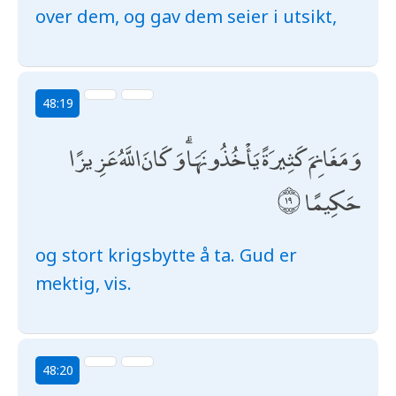
over dem, og gav dem seier i utsikt,
48:19
وَمَغَانِمَ كَثِيرَةً يَأْخُذُونَهَا ۗ وَكَانَ اللَّهُ عَزِيزًا
حَكِيمًا
og stort krigsbytte å ta. Gud er
mektig, vis.
48:20