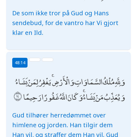
De som ikke tror på Gud og Hans
sendebud, for de vantro har Vi gjort
klar en Ild.
48:14
وَلِلَّهِ مُلْكُ السَّمَاوَاتِ وَالْأَرْضِ ۚ يَغْفِرُ لِمَنْ يَشَاءُ
وَيُعَذِّبُ مَنْ يَشَاءُ ۚ وَكَانَ اللَّهُ غَفُورًا رَحِيمًا
Gud tilhører herredømmet over
himlene og jorden. Han tilgir dem
Han vil, og straffer dem Han vil. Gud