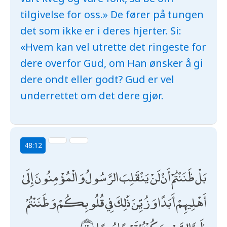
tilgivelse for oss.» De fører på tungen
det som ikke er i deres hjerter. Si:
«Hvem kan vel utrette det ringeste for
dere overfor Gud, om Han ønsker å gi
dere ondt eller godt? Gud er vel
underrettet om det dere gjør.
48:12
بَلْ ظَنَنْتُمْ أَنْ لَنْ يَنْقَلِبَ الرَّسُولُ وَالْمُؤْمِنُونَ إِلَىٰ
أَهْلِيهِمْ أَبَدًا وَزُيِّنَ ذَٰلِكَ فِي قُلُوبِكُمْ وَظَنَنْتُمْ