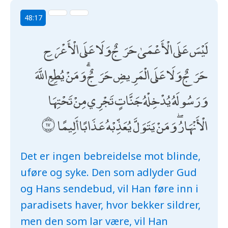
48:17
لَيْسَ عَلَى الْأَعْمَىٰ حَرَجٌ وَلَا عَلَى الْأَعْرَجِ
حَرَجٌ وَلَا عَلَى الْمَرِيضِ حَرَجٌ ۗ وَمَنْ يُطِعِ اللَّهَ
وَرَسُولَهُ يُدْخِلْهُ جَنَّاتٍ تَجْرِي مِنْ تَحْتِهَا
الْأَنْهَارُ ۖ وَمَنْ يَتَوَلَّ يُعَذِّبْهُ عَذَابًا أَلِيمًا
Det er ingen bebreidelse mot blinde,
uføre og syke. Den som adlyder Gud
og Hans sendebud, vil Han føre inn i
paradisets haver, hvor bekker sildrer,
men den som lar være, vil Han