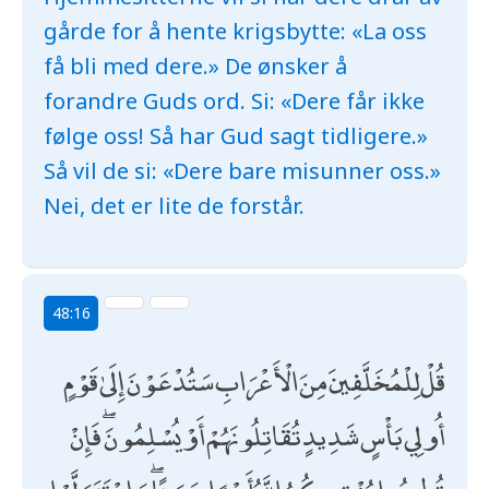
gårde for å hente krigsbytte: «La oss
få bli med dere.» De ønsker å
forandre Guds ord. Si: «Dere får ikke
følge oss! Så har Gud sagt tidligere.»
Så vil de si: «Dere bare misunner oss.»
Nei, det er lite de forstår.
48:16
قُلْ لِلْمُخَلَّفِينَ مِنَ الْأَعْرَابِ سَتُدْعَوْنَ إِلَىٰ قَوْمٍ
أُولِي بَأْسٍ شَدِيدٍ تُقَاتِلُونَهُمْ أَوْ يُسْلِمُونَ ۖ فَإِنْ