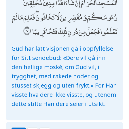
الْمَسْجِدَ الْحَرَامَ إِنْ شَاءَ اللَّهُ آمِنِينَ مُحَلِّقِينَ
رُءُوسَكُمْ وَمُقَصِّرِينَ لَا تَخَافُونَ ۖ فَعَلِمَ مَا لَمْ
تَعْلَمُوا فَجَعَلَ مِنْ دُونِ ذَٰلِكَ فَتْحًا قَرِيبًا
Gud har latt visjonen gå i oppfyllelse
for Sitt sendebud: «Dere vil gå inn i
den hellige moské, om Gud vil, i
trygghet, med rakede hoder og
stusset skjegg og uten frykt.» For Han
visste hva dere ikke visste, og utenom
dette stilte Han dere seier i utsikt.