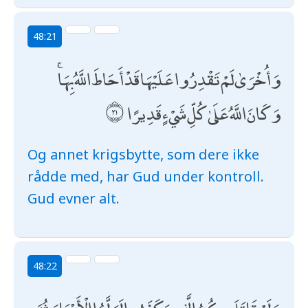
48:21
وَأُخْرَىٰ لَمْ تَقْدِرُوا عَلَيْهَا قَدْ أَحَاطَ اللَّهُ بِهَا ۚ
وَكَانَ اللَّهُ عَلَىٰ كُلِّ شَيْءٍ قَدِيرًا
Og annet krigsbytte, som dere ikke
rådde med, har Gud under kontroll.
Gud evner alt.
48:22