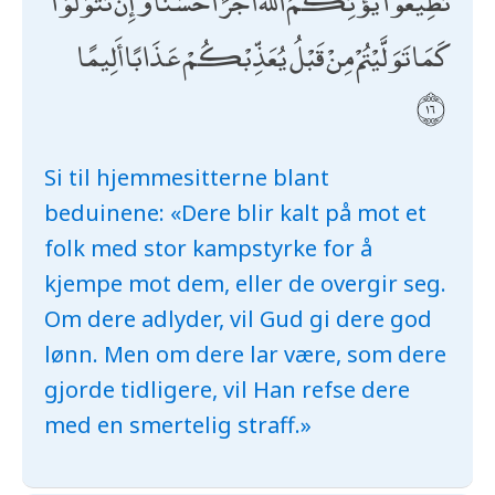
تُطِيعُوا يُؤْتِكُمُ اللَّهُ أَجْرًا حَسَنًا ۖ وَإِنْ تَتَوَلَّوْا
كَمَا تَوَلَّيْتُمْ مِنْ قَبْلُ يُعَذِّبْكُمْ عَذَابًا أَلِيمًا
Si til hjemmesitterne blant
beduinene: «Dere blir kalt på mot et
folk med stor kampstyrke for å
kjempe mot dem, eller de overgir seg.
Om dere adlyder, vil Gud gi dere god
lønn. Men om dere lar være, som dere
gjorde tidligere, vil Han refse dere
med en smertelig straff.»