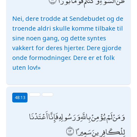
ظَنَّ السَّوْءِ وَكُنْتُمْ قَوْمًا بُورًا
Nei, dere trodde at Sendebudet og de
troende aldri skulle komme tilbake til
sine noen gang, og dette syntes
vakkert for deres hjerter. Dere gjorde
onde formodninger. Dere er et folk
uten lov!»
48:13
وَمَنْ لَمْ يُؤْمِنْ بِاللَّهِ وَرَسُولِهِ فَإِنَّا أَعْتَدْنَا
لِلْكَافِرِينَ سَعِيرًا