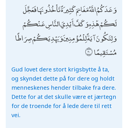
وَعَدَكُمُ اللَّهُ مَغَانِمَ كَثِيرَةً تَأْخُذُونَهَا فَعَجَّلَ
لَكُمْ هَٰذِهِ وَكَفَّ أَيْدِيَ النَّاسِ عَنْكُمْ
وَلِتَكُونَ آيَةً لِلْمُؤْمِنِينَ وَيَهْدِيَكُمْ صِرَاطًا
مُسْتَقِيمًا
Gud lovet dere stort krigsbytte å ta,
og skyndet dette på for dere og holdt
menneskenes hender tilbake fra dere.
Dette for at det skulle være et jærtegn
for de troende for å lede dere til rett
vei.