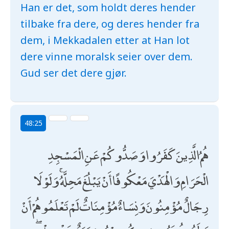
Han er det, som holdt deres hender
tilbake fra dere, og deres hender fra
dem, i Mekkadalen etter at Han lot
dere vinne moralsk seier over dem.
Gud ser det dere gjør.
48:25
هُمُ الَّذِينَ كَفَرُوا وَصَدُّوكُمْ عَنِ الْمَسْجِدِ
الْحَرَامِ وَالْهَدْيَ مَعْكُوفًا أَنْ يَبْلُغَ مَحِلَّهُ ۚ وَلَوْلَا
رِجَالٌ مُؤْمِنُونَ وَنِسَاءٌ مُؤْمِنَاتٌ لَمْ تَعْلَمُوهُمْ أَنْ