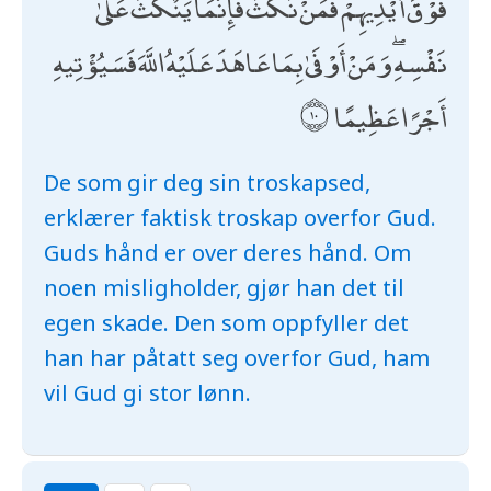
فَوْقَ أَيْدِيهِمْ ۚ فَمَنْ نَكَثَ فَإِنَّمَا يَنْكُثُ عَلَىٰ
نَفْسِهِ ۖ وَمَنْ أَوْفَىٰ بِمَا عَاهَدَ عَلَيْهُ اللَّهَ فَسَيُؤْتِيهِ
أَجْرًا عَظِيمًا
De som gir deg sin troskapsed,
erklærer faktisk troskap overfor Gud.
Guds hånd er over deres hånd. Om
noen misligholder, gjør han det til
egen skade. Den som oppfyller det
han har påtatt seg overfor Gud, ham
vil Gud gi stor lønn.