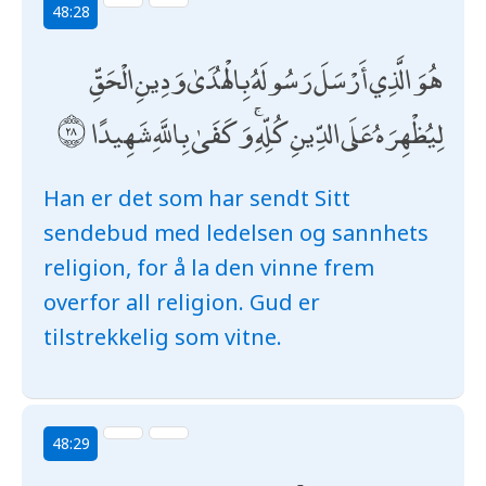
48:28
هُوَ الَّذِي أَرْسَلَ رَسُولَهُ بِالْهُدَىٰ وَدِينِ الْحَقِّ
لِيُظْهِرَهُ عَلَى الدِّينِ كُلِّهِ ۚ وَكَفَىٰ بِاللَّهِ شَهِيدًا
Han er det som har sendt Sitt
sendebud med ledelsen og sannhets
religion, for å la den vinne frem
overfor all religion. Gud er
tilstrekkelig som vitne.
48:29