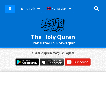
48 - Al-Fath
Norwegian
The Holy Quran
Translated in Norwegian
Quran Apps in many lanuages: