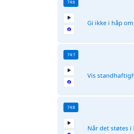
74:6
Gi ikke i håp om
74:7
Vis standhaftigh
74:8
Når det støtes i