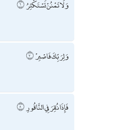
وَلَا تَمْنُنْ تَسْتَكْثِرُ
وَلِرَبِّكَ فَاصْبِرْ
فَإِذَا نُقِرَ فِي النَّاقُورِ