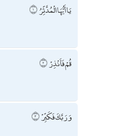
يَا أَيُّهَا الْمُدَّثِّرُ
قُمْ فَأَنْذِرْ
وَرَبَّكَ فَكَبِّرْ