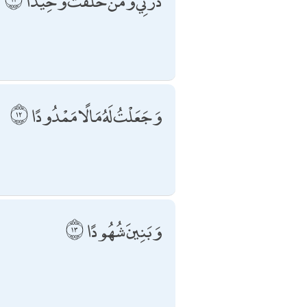
ذَرْنِي وَمَنْ خَلَقْتُ وَحِيدًا
وَجَعَلْتُ لَهُ مَالًا مَمْدُودًا
وَبَنِينَ شُهُودًا