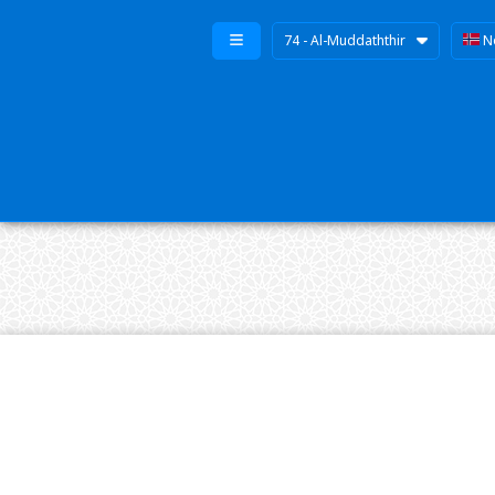
74 - Al-Muddaththir
N