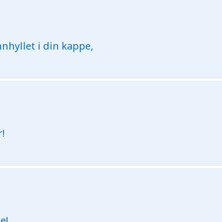
nhyllet i din kappe,
r!
e!