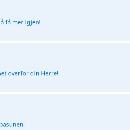
 å få mer igjen!
et overfor din Herre!
 basunen;