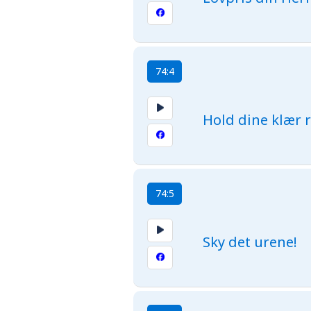
74:4
Hold dine klær 
74:5
Sky det urene!