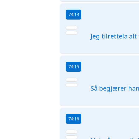
74:14
Jeg tilrettela al
74:15
Så begjærer han
74:16