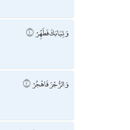
وَثِيَابَكَ فَطَهِّرْ
وَالرُّجْزَ فَاهْجُرْ