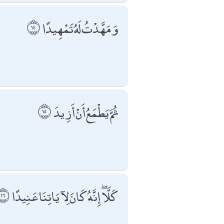
وَمَهَّدْتُ لَهُ تَمْهِيدًا
ثُمَّ يَطْمَعُ أَنْ أَزِيدَ
كَلَّا ۖ إِنَّهُ كَانَ لِآيَاتِنَا عَنِيدًا