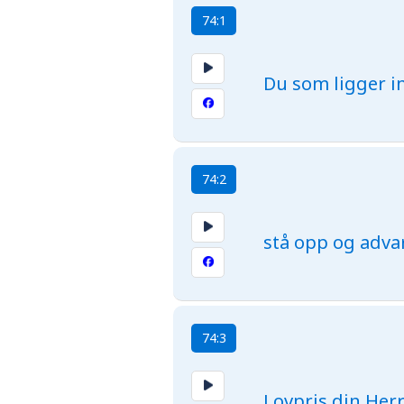
74:1
Du som ligger in
74:2
stå opp og adva
74:3
Lovpris din Herr