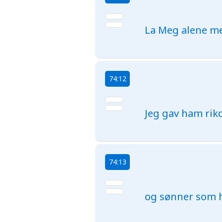
La Meg alene me
74:12
Jeg gav ham rikd
74:13
og sønner som 