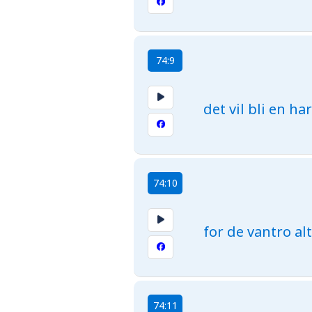
74:9
det vil bli en ha
74:10
for de vantro alt
74:11