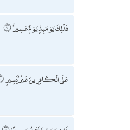
فَذَٰلِكَ يَوْمَئِذٍ يَوْمٌ عَسِيرٌ
عَلَى الْكَافِرِينَ غَيْرُ يَسِيرٍ