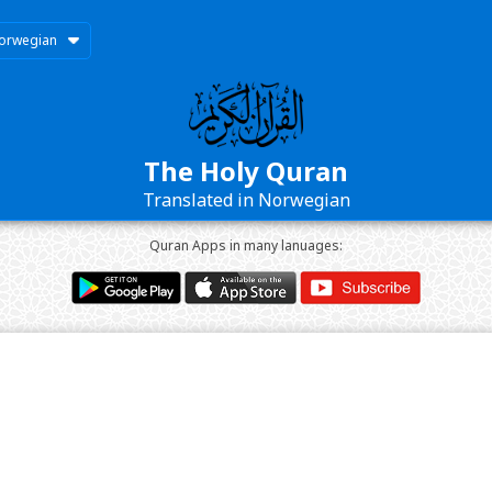
orwegian
The Holy Quran
Translated in Norwegian
Quran Apps in many lanuages: