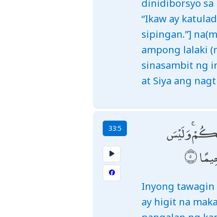
dinidiborsyo sa
“Ikaw ay katula
sipingan.”] na(
ampong lalaki (
sinasambit ng in
at Siya ang nag
لِيكُمْ ۚ وَلَيْسَ
33:5
ِيمًا
Inyong tawagin 
ay higit na mak