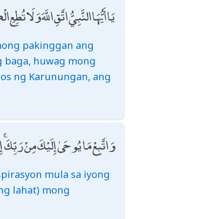
يَا أَيُّهَا النَّبِيُّ اتَّقِ اللَّهَ وَلَا تُ
mong pakinggan ang
ng baga, huwag mong
spos ng Karunungan, ang
وَاتَّبِعْ مَا يُوحَىٰ إِلَيْكَ مِنْ رَبِّكَ ۚ إ
pirasyon mula sa iyong
ng lahat) mong