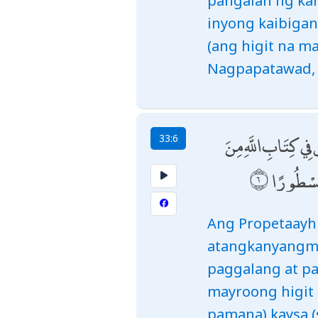
pangalan ng kan
inyong kaibigan
(ang higit na ma
Nagpapatawad,
ٍ فِي كِتَابِ اللَّهِ مِنَ
33:6
 مَسْطُورًا
Ang Propetaayh
atangkanyangmg
paggalang at pa
mayroong higit 
pamana) kaysa 