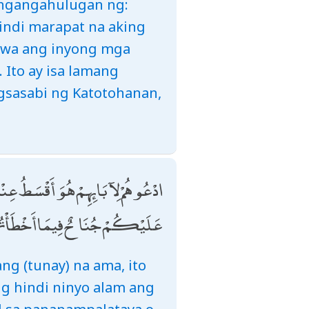
angangahulugan ng:
hindi marapat na aking
nawa ang inyong mga
 Ito ay isa lamang
nagsasabi ng Katotohanan,
ادْعُوهُمْ لِآبَائِهِمْ هُوَ أَقْسَطُ عِنْد
عَلَيْكُمْ جُنَاحٌ فِيمَا أَخْطَأْتُمْ 
ng (tunay) na ama, ito
ng hindi ninyo alam ang