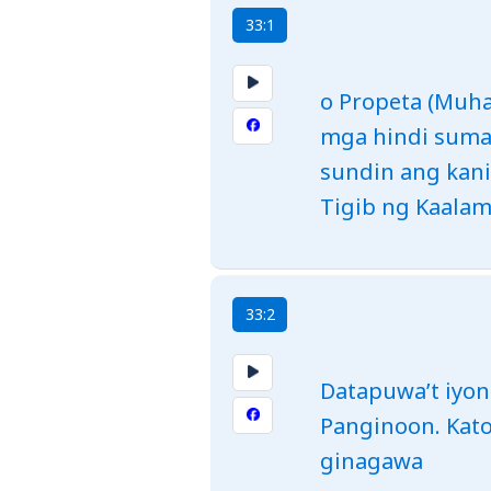
33:1
o Propeta (Muh
mga hindi suma
sundin ang kani
Tigib ng Kaala
33:2
Datapuwa’t iyon
Panginoon. Kato
ginagawa