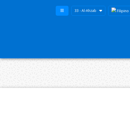
33 - Al-Ahzab
Filipino