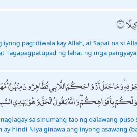
َكِيلًا
 iyong pagtitiwala kay Allah, at Sapat na si All
at Tagapagpatupad ng lahat ng mga pangyayar
ِ فِي جَوْفِهِ ۚ وَمَا جَعَلَ أَزْوَاجَكُمُ اللَّائِي تُظَاهِرُونَ مِنْهُنَّ أُم
قَوْلُكُمْ بِأَفْوَاهِكُمْ ۖ وَاللَّهُ يَقُولُ الْحَقَّ وَهُوَ يَهْدِي السَّبِ
di naglagay sa sinumang tao ng dalawang puso 
 ay hindi Niya ginawa ang inyong asawang (b