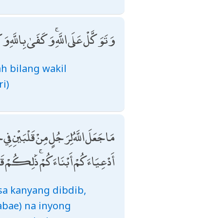
وَتَوَكَّلْ عَلَى اللَّهِ ۚ وَكَفَىٰ بِاللَّهِ و
ah bilang wakil
i)
مَا جَعَلَ اللَّهُ لِرَجُلٍ مِنْ قَلْبَيْن
أَدْعِيَاءَكُمْ أَبْنَاءَكُمْ ۚ ذَٰلِكُمْ 
sa kanyang dibdib,
abae) na inyong