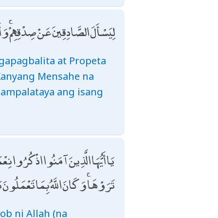
لِيَسْأَلَ الصَّادِقِينَ عَنْ صِدْقِهِمْ ۚ 
gapagbalita at Propeta
g Kanyang Mensahe na
sampalataya ang isang
يَا أَيُّهَا الَّذِينَ آمَنُوا اذْكُرُوا ن
تَرَوْهَا ۚ وَكَانَ اللَّهُ بِمَا تَعْمَلُونَ
b ni Allah (na