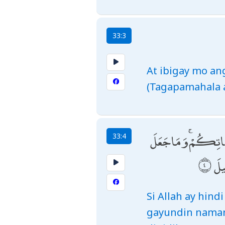
33:3
At ibigay mo ang
(Tagapamahala 
َّهَاتِكُمْ ۚ وَمَا جَعَلَ
33:4
يلَ
Si Allah ay hin
gayundin naman