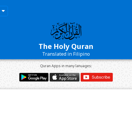
The Holy Quran
Translated in Filipino
Quran Apps in many lanuages: