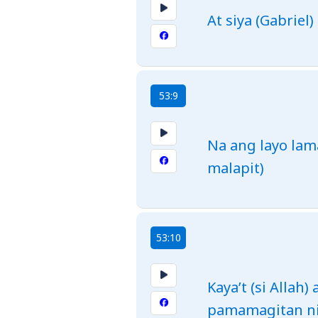
At siya (Gabriel
53:9
Na ang layo lam
malapit)
53:10
Kaya’t (si Alla
pamamagitan ni