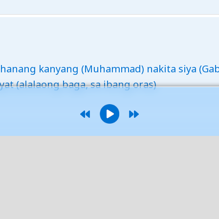
ohanang kanyang (Muhammad) nakita siya (Gab
at (alalaong baga, sa ibang oras)
at-ul-Muntaha (ang punong Lote ng kawalang 
lagpas ng kawalang hanggan ang makakaraan