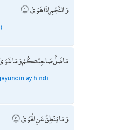
وَالنَّجْمِ إِذَا هَوَىٰ
)
مَا ضَلَّ صَاحِبُكُمْ وَمَا غَوَىٰ
ayundin ay hindi
وَمَا يَنْطِقُ عَنِ الْهَوَىٰ