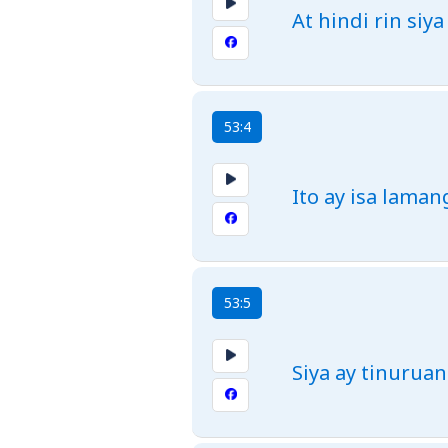
At hindi rin si
53:4
Ito ay isa lama
53:5
Siya ay tinuruan