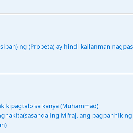
 isipan) ng (Propeta) ay hindi kailanman nagp
akikipagtalo sa kanya (Muhammad)
gnakita(sasandaling Mi’raj, ang pagpanhik ng
an)