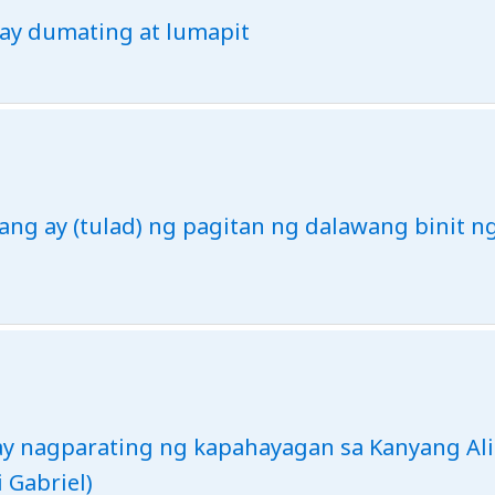
) ay dumating at lumapit
ang ay (tulad) ng pagitan ng dalawang binit ng
h) ay nagparating ng kapahayagan sa Kanyang A
 Gabriel)