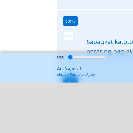
53:13
Sapagkat katot
antas ng pag-aky
0:00
An-Najm : 1
Mishari Rashid al-`Afasy
53:14
Sa tabi ng Sidr
sinuman, pagka