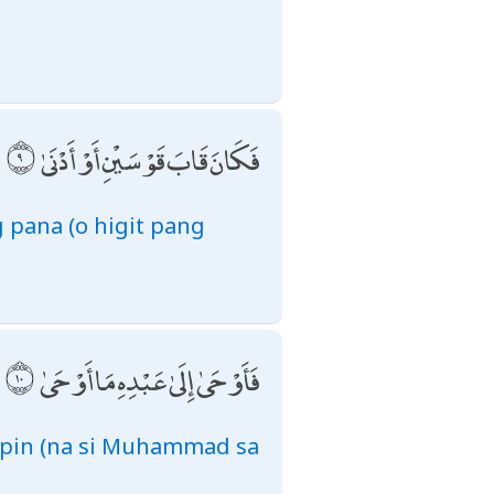
فَكَانَ قَابَ قَوْسَيْنِ أَوْ أَدْنَىٰ
 pana (o higit pang
فَأَوْحَىٰ إِلَىٰ عَبْدِهِ مَا أَوْحَىٰ
lipin (na si Muhammad sa