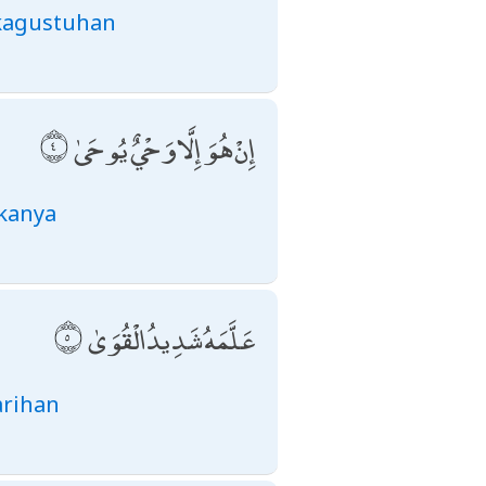
 kagustuhan
إِنْ هُوَ إِلَّا وَحْيٌ يُوحَىٰ
 kanya
عَلَّمَهُ شَدِيدُ الْقُوَىٰ
arihan