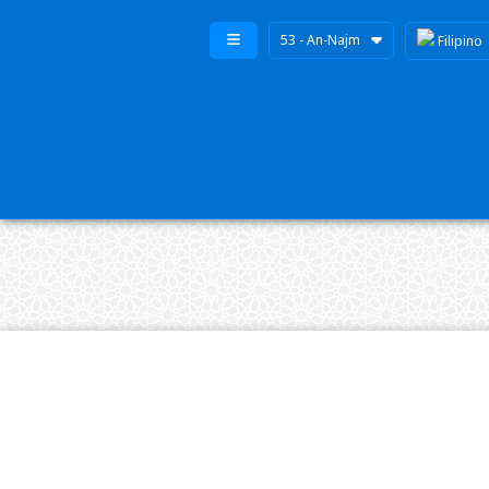
53 - An-Najm
Filipino