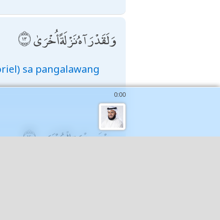
وَلَقَدْ رَآهُ نَزْلَةً أُخْرَىٰ
riel) sa pangalawang
0:00
عِنْدَ سِدْرَةِ الْمُنْتَهَىٰ
hanggan, na walang
)