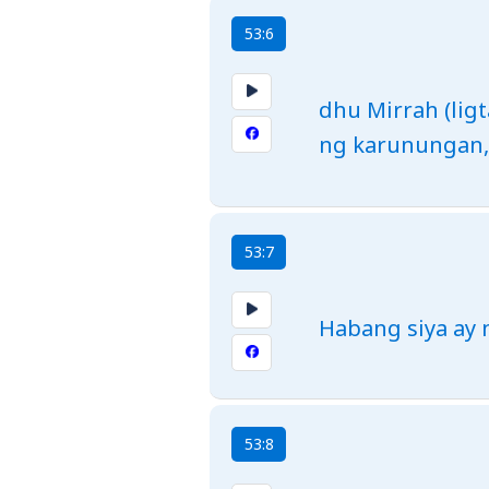
53:6
dhu Mirrah (ligt
ng karunungan, 
53:7
Habang siya ay
53:8