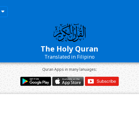
The Holy Quran
Translated in Filipino
Quran Apps in many lanuages: