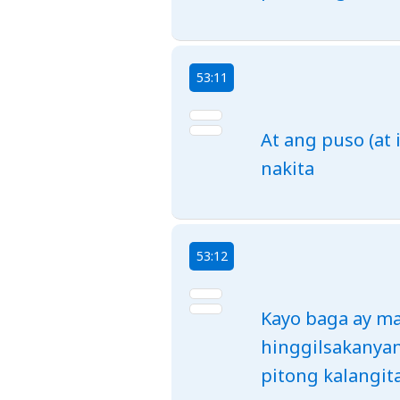
53:11
At ang puso (at
nakita
53:12
Kayo baga ay m
hinggilsakanyan
pitong kalangit