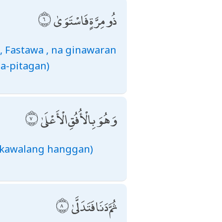
ذُو مِرَّةٍ فَاسْتَوَىٰ
), Fastawa , na ginawaran
a-pitagan)
وَهُوَ بِالْأُفُقِ الْأَعْلَىٰ
 (kawalang hanggan)
ثُمَّ دَنَا فَتَدَلَّىٰ