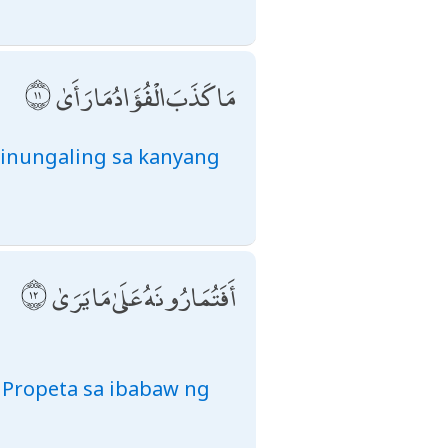
مَا كَذَبَ الْفُؤَادُ مَا رَأَىٰ
asinungaling sa kanyang
أَفَتُمَارُونَهُ عَلَىٰ مَا يَرَىٰ
 Propeta sa ibabaw ng