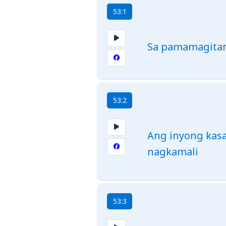
53:1
Sa pamamagitan 
53:2
Ang inyong kas
nagkamali
53:3