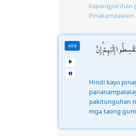
kapangyarihan (
Pinakamaawain
سِطُوا إِلَيْهِمْ ۚ إِنَّ
60:8
Hindi kayo pina
pananampalataya
pakitunguhan n
mga taong gum