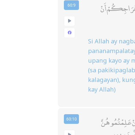
ٰ إِخْرَاجِكُمْ أَنْ
60:9
Si Allah ay nag
pananampalataya
upang kayo ay m
(sa pakikipagla
kalagayan), ku
kay Allah)
إِنْ عَلِمْتُمُوهُنَّ
60:10