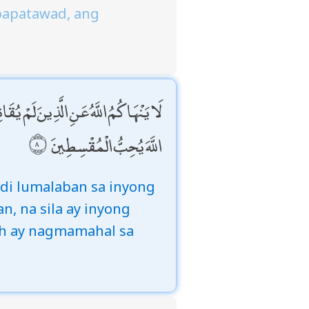
gpapatawad, ang
لَا يَنْهَاكُمُ اللَّهُ عَنِ الَّذِينَ لَمْ يُ
اللَّهَ يُحِبُّ الْمُقْسِطِينَ
ndi lumalaban sa inyong
n, na sila ay inyong
ah ay nagmamahal sa