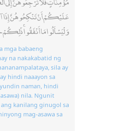
مُؤْمِنَاتٍ فَلَا تَرْجِعُوهُنَّ إِلَى الْكُفَ
عَلَيْكُمْ أَنْ تَنْكِحُوهُنَّ إِذَا آتَ
وَلْيَسْأَلُوا مَا أَنْفَقُوا ۚ ذَٰلِكُمْ
na mga babaeng
tunay na nakakabatid ng
nananampalataya, sila ay
ay hindi naaayon sa
yundin naman, hindi
asawa) nila. Ngunit
ang kanilang ginugol sa
s ninyong mag-asawa sa