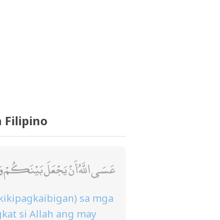
Filipino
عَسَى اللَّهُ أَنْ يَجْعَلَ بَيْنَكُمْ وَبَيْنَ
kikipagkaibigan) sa mga
kat si Allah ang may