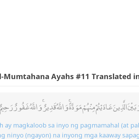
l-Mumtahana Ayahs #11 Translated in 
 الَّذِينَ عَادَيْتُمْ مِنْهُمْ مَوَدَّةً ۚ وَاللَّهُ قَدِيرٌ ۚ وَاللَّهُ غَفُورٌ رَحِيمٌ
ah ay magkaloob sa inyo ng pagmamahal (at pa
ing ninyo (ngayon) na inyong mga kaaway sapag