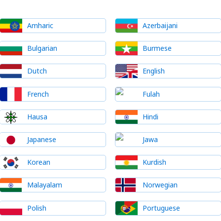
Amharic
Azerbaijani
Bulgarian
Burmese
Dutch
English
French
Fulah
Hausa
Hindi
Japanese
Jawa
Korean
Kurdish
Malayalam
Norwegian
Polish
Portuguese