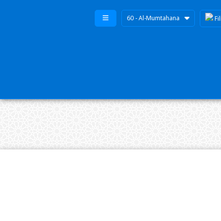
60 - Al-Mumtahana
Fi