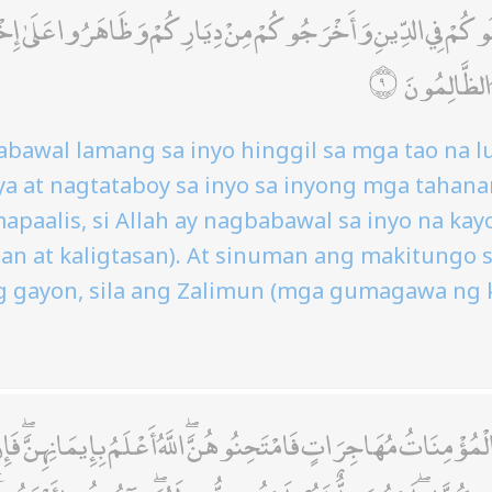
َ قَاتَلُوكُمْ فِي الدِّينِ وَأَخْرَجُوكُمْ مِنْ دِيَارِكُمْ وَظَاهَرُوا عَلَى
ُمُ الظَّالِمُونَ
babawal lamang sa inyo hinggil sa mga tao na 
 at nagtataboy sa inyo sa inyong mga tahana
apaalis, si Allah ay nagbabawal sa inyo na kay
ban at kaligtasan). At sinuman ang makitungo s
ng gayon, sila ang Zalimun (mga gumagawa ng
 الْمُؤْمِنَاتُ مُهَاجِرَاتٍ فَامْتَحِنُوهُنَّ ۖ اللَّهُ أَعْلَمُ بِإِيمَانِهِنَّ ۖ فَ