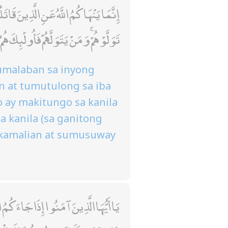
إِنَّمَا يَنْهَاكُمُ اللَّهُ عَنِ الَّذِين
تَوَلَّوْهُمْ ۚ وَمَنْ يَتَوَلَّهُمْ فَأُولَٰئِكَ ه
lumalaban sa inyong
n at tumutulong sa iba
o ay makitungo sa kanila
a kanila (sa ganitong
 kamalian at sumusuway
يَا أَيُّهَا الَّذِينَ آمَنُوا إِذَا جَاءَكُمُ