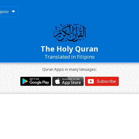
lipino
The Holy Quran
Translated in Filipino
Quran Apps in many lanuages: