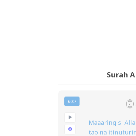
Surah A
60:7
Maaaring si All
tao na itinutur