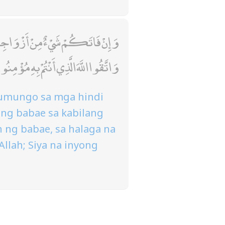
وَإِنْ فَاتَكُمْ شَيْءٌ مِنْ أَزْوَاجِكُ ۚ
وَاتَّقُوا اللَّهَ الَّذِي أَنْتُمْ بِهِ مُؤْمِنُو
tumungo sa mga hindi
ng babae sa kabilang
 ng babae, sa halaga na
Allah; Siya na inyong