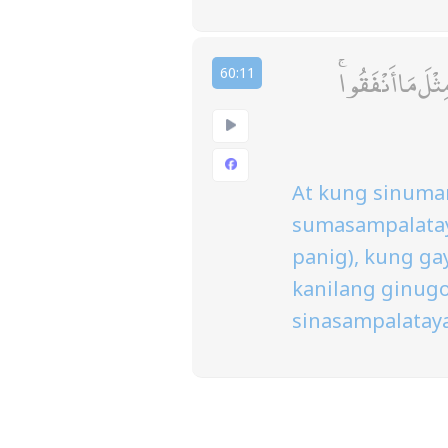
ثْلَ مَا أَنْفَقُوا
60:11
At kung sinuman
sumasampalatay
panig), kung ga
kanilang ginugol
sinasampalatay