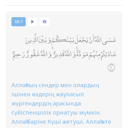
60:7
عَسَى اللَّهُ أَنْ يَجْعَلَ بَيْنَكُمْ وَبَيْنَ الَّذِينَ
عَادَيْتُمْ مِنْهُمْ مَوَدَّةً ۚ وَاللَّهُ قَدِيرٌ ۚ وَاللَّهُ غَفُورٌ رَحِيمٌ
Аллаһтың сендер мен олардың
ішінен өздерің жауласып
жүргендердің арасында
сүйіспеншілік орнатуы мүмкін.
Аллаһ бәріне Күші жетуші. Аллаһ өте