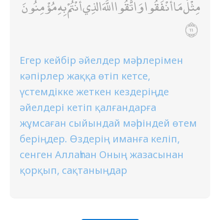
مِثْلَ مَا أَنْفَقُوا ۚ وَاتَّقُوا اللَّهَ الَّذِي أَنْتُمْ بِهِ مُؤْمِنُونَ
Егер кейбір әйелдер мәһрлерімен
кәпірлер жаққа өтіп кетсе,
үстемдікке жеткен кездеріңде
әйелдері кетіп қалғандарға
жұмсаған сыйындай мәһріндей өтем
беріңдер. Өздерің иманға келіп,
сенген Аллаһтан Оның жазасынан
қорқып, сақтаныңдар