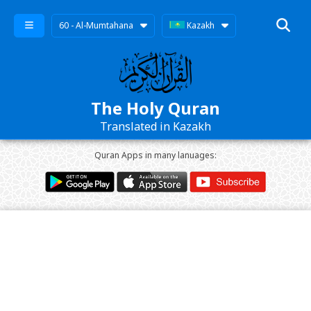
60 - Al-Mumtahana
Kazakh
The Holy Quran
Translated in Kazakh
Quran Apps in many lanuages: