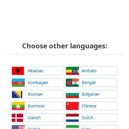
Choose other languages:
Albanian
Amharic
Azerbaijani
Bengali
Bosnian
Bulgarian
Burmese
Chinese
Danish
Dutch