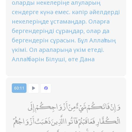
оларды некелеріңе алуларың
сендерге күнә емес. кәпір әйелдерді
некелеріңде ұстамаңдар. Оларға
бергендеріңді сұраңдар, олар да
бергендерін сұрасын. Бұл Аллаһтың
үкімі. Ол араларыңа үкім етеді.
Аллаһ бәрін Білуші, өте Дана
60:11
وَإِنْ فَاتَكُمْ شَيْءٌ مِنْ أَزْوَاجِكُمْ إِلَى
الْكُفَّارِ فَعَاقَبْتُمْ فَآتُوا الَّذِينَ ذَهَبَتْ أَزْوَاجُهُمْ