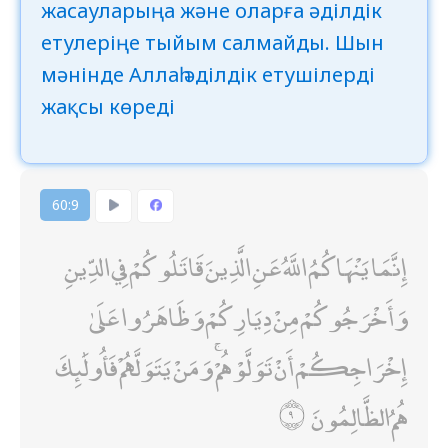
жасауларыңа және оларға әділдік
етулеріңе тыйым салмайды. Шын
мәнінде Аллаһ әділдік етушілерді
жақсы көреді
60:9
إِنَّمَا يَنْهَاكُمُ اللَّهُ عَنِ الَّذِينَ قَاتَلُوكُمْ فِي الدِّينِ
وَأَخْرَجُوكُمْ مِنْ دِيَارِكُمْ وَظَاهَرُوا عَلَىٰ
إِخْرَاجِكُمْ أَنْ تَوَلَّوْهُمْ ۚ وَمَنْ يَتَوَلَّهُمْ فَأُولَٰئِكَ
هُمُ الظَّالِمُونَ