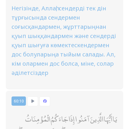
Негізінде, Аллаһ, сендерді тек дін
тұрғысында сендермен
соғысқандармен, жұрттарыңнан
қуып шыққандармен және сендерді
қуып шығуға көмектескендермен
дос болуларыңа тыйым салады. Ал,
кім олармен дос болса, міне, солар
әділетсіздер
60:10
يَا أَيُّهَا الَّذِينَ آمَنُوا إِذَا جَاءَكُمُ الْمُؤْمِنَاتُ