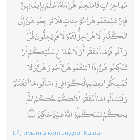
مُهَاجِرَاتٍ فَامْتَحِنُوهُنَّ ۖ اللَّهُ أَعْلَمُ بِإِيمَانِهِنَّ ۖ
فَإِنْ عَلِمْتُمُوهُنَّ مُؤْمِنَاتٍ فَلَا تَرْجِعُوهُنَّ إِلَى
الْكُفَّارِ ۖ لَا هُنَّ حِلٌّ لَهُمْ وَلَا هُمْ يَحِلُّونَ لَهُنَّ ۖ
وَآتُوهُمْ مَا أَنْفَقُوا ۚ وَلَا جُنَاحَ عَلَيْكُمْ أَنْ
تَنْكِحُوهُنَّ إِذَا آتَيْتُمُوهُنَّ أُجُورَهُنَّ ۚ وَلَا
تُمْسِكُوا بِعِصَمِ الْكَوَافِرِ وَاسْأَلُوا مَا أَنْفَقْتُمْ
وَلْيَسْأَلُوا مَا أَنْفَقُوا ۚ ذَٰلِكُمْ حُكْمُ اللَّهِ ۖ
يَحْكُمُ بَيْنَكُمْ ۚ وَاللَّهُ عَلِيمٌ حَكِيمٌ
Ей, иманға келгендер! Қашан