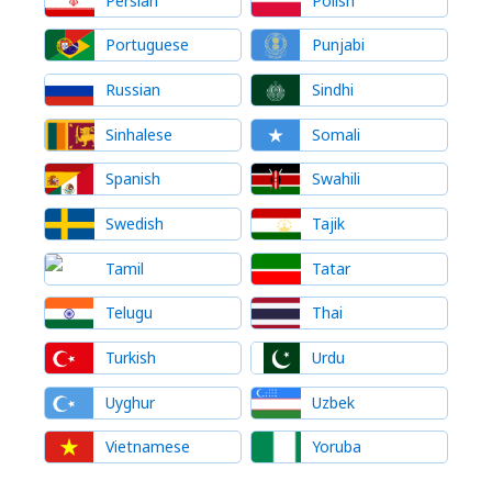
Persian
Polish
Portuguese
Punjabi
Russian
Sindhi
Sinhalese
Somali
Spanish
Swahili
Swedish
Tajik
Tamil
Tatar
Telugu
Thai
Turkish
Urdu
Uyghur
Uzbek
Vietnamese
Yoruba