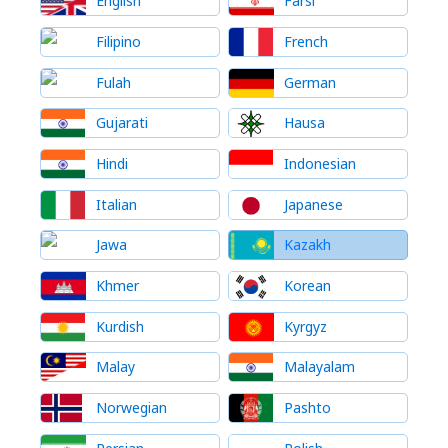
English
Farsi
Filipino
French
Fulah
German
Gujarati
Hausa
Hindi
Indonesian
Italian
Japanese
Jawa
Kazakh
Khmer
Korean
Kurdish
Kyrgyz
Malay
Malayalam
Norwegian
Pashto