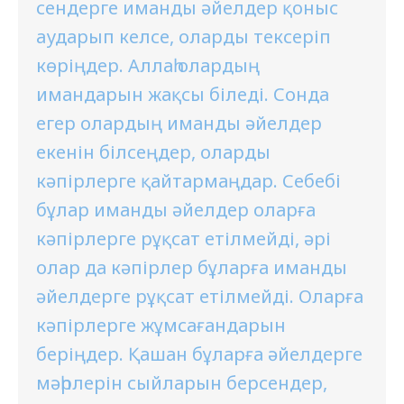
сендерге иманды әйелдер қоныс
аударып келсе, оларды тексеріп
көріңдер. Аллаһ олардың
имандарын жақсы біледі. Сонда
егер олардың иманды әйелдер
екенін білсеңдер, оларды
кәпірлерге қайтармаңдар. Себебі
бұлар иманды әйелдер оларға
кәпірлерге рұқсат етілмейді, әрі
олар да кәпірлер бұларға иманды
әйелдерге рұқсат етілмейді. Оларға
кәпірлерге жұмсағандарын
беріңдер. Қашан бұларға әйелдерге
мәһрлерін сыйларын берсендер,