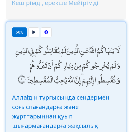
Кешірімді, ерекше Мейірімді
60:8
لَا يَنْهَاكُمُ اللَّهُ عَنِ الَّذِينَ لَمْ يُقَاتِلُوكُمْ فِي الدِّينِ
وَلَمْ يُخْرِجُوكُمْ مِنْ دِيَارِكُمْ أَنْ تَبَرُّوهُمْ
وَتُقْسِطُوا إِلَيْهِمْ ۚ إِنَّ اللَّهَ يُحِبُّ الْمُقْسِطِينَ
Аллаһ дін тұрғысында сендермен
соғыспағандарға және
жұрттарыңнан қуып
шығармағандарға жақсылық