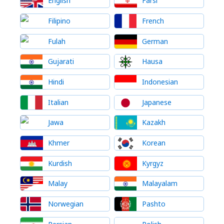
English
Farsi
Filipino
French
Fulah
German
Gujarati
Hausa
Hindi
Indonesian
Italian
Japanese
Jawa
Kazakh
Khmer
Korean
Kurdish
Kyrgyz
Malay
Malayalam
Norwegian
Pashto