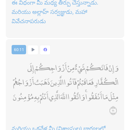
ఈ విధంగా మీ మధ్య తీర్పు చేస్తున్నాడు.
మరియు అల్లాహ్ సర్వజ్ఞుడు, మహా
వివేచనాపరుడు
60:11
وَإِنْ فَاتَكُمْ شَيْءٌ مِنْ أَزْوَاجِكُمْ إِلَى
الْكُفَّارِ فَعَاقَبْتُمْ فَآتُوا الَّذِينَ ذَهَبَتْ أَزْوَاجُهُمْ
مِثْلَ مَا أَنْفَقُوا ۚ وَاتَّقُوا اللَّهَ الَّذِي أَنْتُمْ بِهِ مُؤْمِنُونَ
మరియు ఒకవేళ మీ (విశ్వాసుల) భార్యలలో