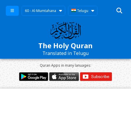
60 - Al-Mumtahana
Telugu
The Holy Quran
Translated in Telugu
Quran Apps in many lanuages: