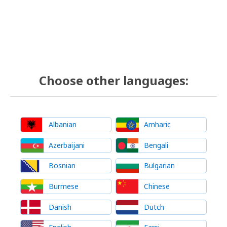
Choose other languages:
Albanian
Amharic
Azerbaijani
Bengali
Bosnian
Bulgarian
Burmese
Chinese
Danish
Dutch