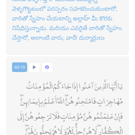
వెళ్ళగొట్టటంలో పరస్పరం సహకరించుకుంటారో;
వారితో స్నేహం చేయటాన్ని అల్లాహ్ మీ కొరకు
నిషేధిస్తున్నాడు. మరియు ఎవరైతే వారితో స్నేహం
చేస్తారో, అలాంటి వారు, వారే! దుర్మార్గులు
60:10
يَا أَيُّهَا الَّذِينَ آمَنُوا إِذَا جَاءَكُمُ الْمُؤْمِنَاتُ
مُهَاجِرَاتٍ فَامْتَحِنُوهُنَّ ۖ اللَّهُ أَعْلَمُ بِإِيمَانِهِنَّ ۖ
فَإِنْ عَلِمْتُمُوهُنَّ مُؤْمِنَاتٍ فَلَا تَرْجِعُوهُنَّ إِلَى
الْكُفَّارِ ۖ لَا هُنَّ حِلٌّ لَهُمْ وَلَا هُمْ يَحِلُّونَ لَهُنَّ ۖ