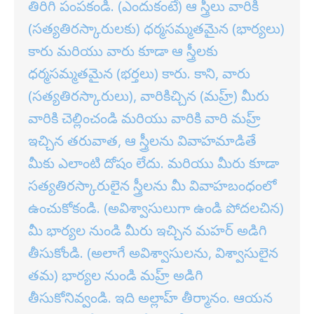
తిరిగి పంపకండి. (ఎందుకంటే) ఆ స్త్రీలు వారికి
(సత్యతిరస్కారులకు) ధర్మసమ్మతమైన (భార్యలు)
కారు మరియు వారు కూడా ఆ స్త్రీలకు
ధర్మసమ్మతమైన (భర్తలు) కారు. కాని, వారు
(సత్యతిరస్కారులు), వారికిచ్చిన (మహ్ర్) మీరు
వారికి చెల్లించండి మరియు వారికి వారి మహ్ర్
ఇచ్చిన తరువాత, ఆ స్త్రీలను వివాహమాడితే
మీకు ఎలాంటి దోషం లేదు. మరియు మీరు కూడా
సత్యతిరస్కారులైన స్త్రీలను మీ వివాహబంధంలో
ఉంచుకోకండి. (అవిశ్వాసులుగా ఉండి పోదలచిన)
మీ భార్యల నుండి మీరు ఇచ్చిన మహర్ అడిగి
తీసుకోండి. (అలాగే అవిశ్వాసులను, విశ్వాసులైన
తమ) భార్యల నుండి మహ్ర్ అడిగి
తీసుకోనివ్వండి. ఇది అల్లాహ్ తీర్మానం. ఆయన