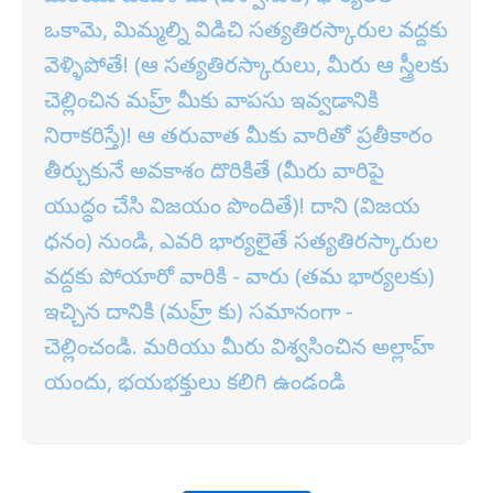
ఒకామె, మిమ్మల్ని విడిచి సత్యతిరస్కారుల వద్దకు
వెళ్ళిపోతే! (ఆ సత్యతిరస్కారులు, మీరు ఆ స్త్రీలకు
చెల్లించిన మహ్ర్ మీకు వాపసు ఇవ్వడానికి
నిరాకరిస్తే)! ఆ తరువాత మీకు వారితో ప్రతీకారం
తీర్చుకునే అవకాశం దొరికితే (మీరు వారిపై
యుద్ధం చేసి విజయం పొందితే)! దాని (విజయ
ధనం) నుండి, ఎవరి భార్యలైతే సత్యతిరస్కారుల
వద్దకు పోయారో వారికి - వారు (తమ భార్యలకు)
ఇచ్చిన దానికి (మహ్ర్ కు) సమానంగా -
చెల్లించండి. మరియు మీరు విశ్వసించిన అల్లాహ్
యందు, భయభక్తులు కలిగి ఉండండి