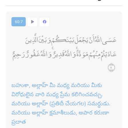
60:7
عَسَى اللَّهُ أَنْ يَجْعَلَ بَيْنَكُمْ وَبَيْنَ الَّذِينَ
عَادَيْتُمْ مِنْهُمْ مَوَدَّةً ۚ وَاللَّهُ قَدِيرٌ ۚ وَاللَّهُ غَفُورٌ رَحِيمٌ
బహుశా, అల్లాహ్ మీ మధ్య మరియు మీకు
విరోధులైన వారి మధ్య ప్రేమ కలిగించవచ్చు.
మరియు అల్లాహ్ (ప్రతిదీ చేయగల) సమర్ధుడు.
మరియు అల్లాహ్ క్షమాశీలుడు, అపార కరుణా
ప్రదాత