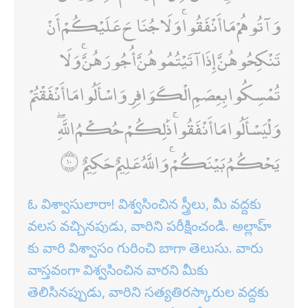
وَآتُوهُمْ مَا أَنْفَقُوا ۚ وَلَا جُنَاحَ عَلَيْكُمْ أَنْ
تَنْكِحُوهُنَّ إِذَا آتَيْتُمُوهُنَّ أُجُورَهُنَّ ۚ وَلَا
تُمْسِكُوا بِعِصَمِ الْكَوَافِرِ وَاسْأَلُوا مَا أَنْفَقْتُمْ
وَلْيَسْأَلُوا مَا أَنْفَقُوا ۚ ذَٰلِكُمْ حُكْمُ اللَّهِ ۖ
يَحْكُمُ بَيْنَكُمْ ۚ وَاللَّهُ عَلِيمٌ حَكِيمٌ
ఓ విశ్వాసులారా! విశ్వసించిన స్త్రీలు, మీ వద్దకు
వలస వచ్చినపుడు, వారిని పరీక్షించండి. అల్లాహ్
కు వారి విశ్వాసం గురించి బాగా తెలుసు. వారు
వాస్తవంగా విశ్వసించిన వారని మీకు
తెలిసినప్పుడు, వారిని సత్యతిరస్కారుల వద్దకు