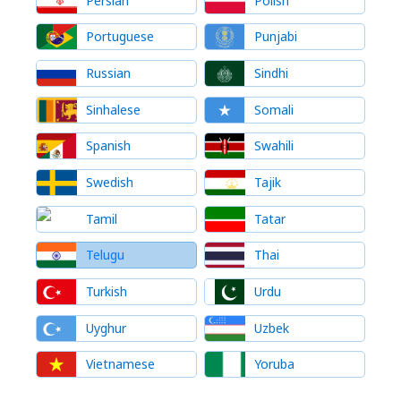
Persian
Polish
Portuguese
Punjabi
Russian
Sindhi
Sinhalese
Somali
Spanish
Swahili
Swedish
Tajik
Tamil
Tatar
Telugu
Thai
Turkish
Urdu
Uyghur
Uzbek
Vietnamese
Yoruba