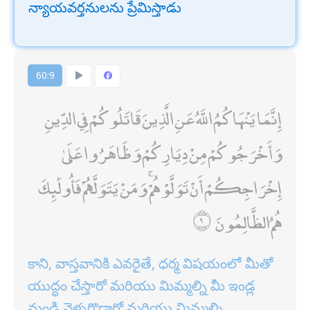
న్యాయవర్తనులను ప్రేమిస్తాడు
60:9
إِنَّمَا يَنْهَاكُمُ اللَّهُ عَنِ الَّذِينَ قَاتَلُوكُمْ فِي الدِّينِ
وَأَخْرَجُوكُمْ مِنْ دِيَارِكُمْ وَظَاهَرُوا عَلَىٰ
إِخْرَاجِكُمْ أَنْ تَوَلَّوْهُمْ ۚ وَمَنْ يَتَوَلَّهُمْ فَأُولَٰئِكَ
هُمُ الظَّالِمُونَ
కాని, వాస్తవానికి ఎవరైతే, ధర్మ విషయంలో మీతో
యుద్ధం చేస్తారో మరియు మిమ్మల్ని మీ ఇండ్ల
నుండి వెళ్ళగొడ్తారో మరియు మిమ్మల్ని