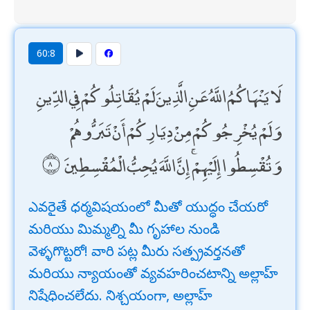
60:8
لَا يَنْهَاكُمُ اللَّهُ عَنِ الَّذِينَ لَمْ يُقَاتِلُوكُمْ فِي الدِّينِ
وَلَمْ يُخْرِجُوكُمْ مِنْ دِيَارِكُمْ أَنْ تَبَرُّوهُمْ
وَتُقْسِطُوا إِلَيْهِمْ ۚ إِنَّ اللَّهَ يُحِبُّ الْمُقْسِطِينَ
ఎవరైతే ధర్మవిషయంలో మీతో యుద్ధం చేయరో
మరియు మిమ్మల్ని మీ గృహాల నుండి
వెళ్ళగొట్టరో! వారి పట్ల మీరు సత్ప్రవర్తనతో
మరియు న్యాయంతో వ్యవహరించటాన్ని అల్లాహ్
నిషేధించలేదు. నిశ్చయంగా, అల్లాహ్