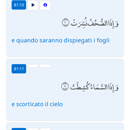
81:10
وَإِذَا الصُّحُفُ نُشِرَتْ
e quando saranno dispiegati i fogli
81:11
وَإِذَا السَّمَاءُ كُشِطَتْ
e scorticato il cielo