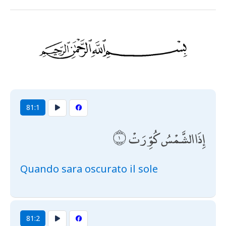
81:1
إِذَا الشَّمْسُ كُوِّرَتْ
Quando sara oscurato il sole
81:2