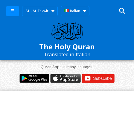
81 - At-Takwir
Italian
The Holy Quran
Translated in Italian
Quran Apps in many lanuages: