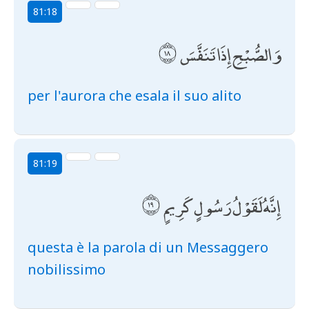
81:18
وَالصُّبْحِ إِذَا تَنَفَّسَ
per l'aurora che esala il suo alito
81:19
إِنَّهُ لَقَوْلُ رَسُولٍ كَرِيمٍ
questa è la parola di un Messaggero
nobilissimo