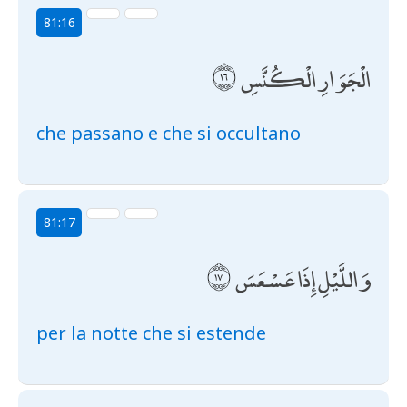
81:16
الْجَوَارِ الْكُنَّسِ
che passano e che si occultano
81:17
وَاللَّيْلِ إِذَا عَسْعَسَ
per la notte che si estende