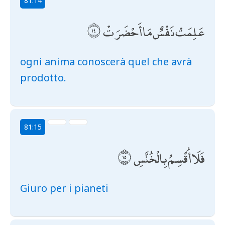
81:14
عَلِمَتْ نَفْسٌ مَا أَحْضَرَتْ
ogni anima conoscerà quel che avrà
prodotto.
81:15
فَلَا أُقْسِمُ بِالْخُنَّسِ
Giuro per i pianeti