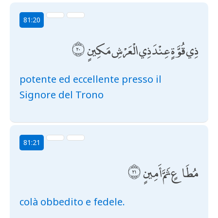
81:20
ذِي قُوَّةٍ عِنْدَ ذِي الْعَرْشِ مَكِينٍ
potente ed eccellente presso il
Signore del Trono
81:21
مُطَاعٍ ثَمَّ أَمِينٍ
colà obbedito e fedele.