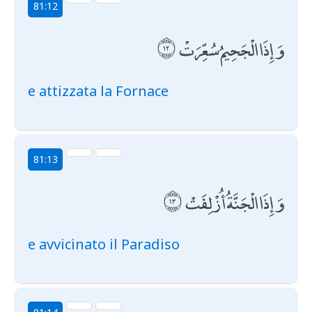
81:12
وَإِذَا الْجَحِيمُ سُعِّرَتْ
e attizzata la Fornace
81:13
وَإِذَا الْجَنَّةُ أُزْلِفَتْ
e avvicinato il Paradiso