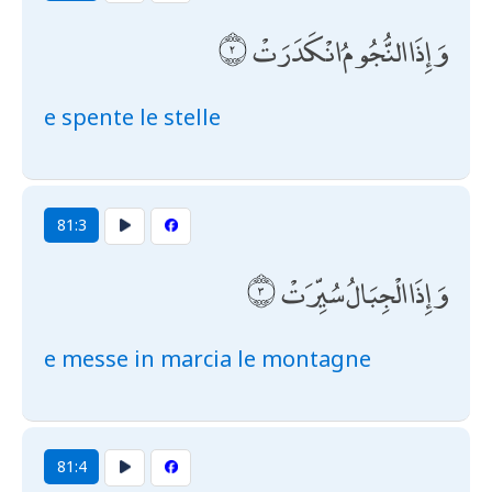
وَإِذَا النُّجُومُ انْكَدَرَتْ
e spente le stelle
81:3
وَإِذَا الْجِبَالُ سُيِّرَتْ
e messe in marcia le montagne
81:4