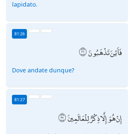
lapidato.
81:26
فَأَيْنَ تَذْهَبُونَ
Dove andate dunque?
81:27
إِنْ هُوَ إِلَّا ذِكْرٌ لِلْعَالَمِينَ