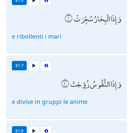
81:6
وَإِذَا الْبِحَارُ سُجِّرَتْ
e ribollenti i mari
81:7
وَإِذَا النُّفُوسُ زُوِّجَتْ
e divise in gruppi le anime
81:8