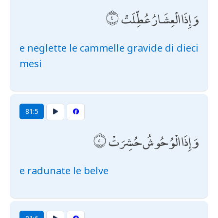
وَإِذَا الْعِشَارُ عُطِّلَتْ
e neglette le cammelle gravide di dieci
mesi
81:5
وَإِذَا الْوُحُوشُ حُشِرَتْ
e radunate le belve