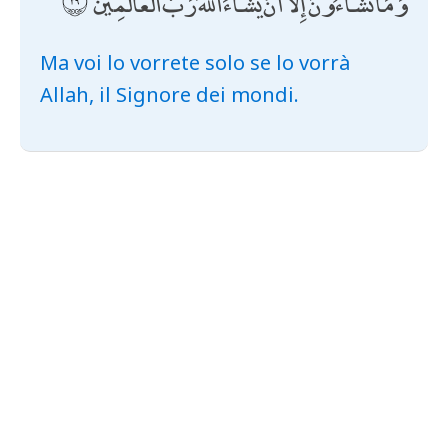
وَمَا تَشَاءُونَ إِلَّا أَنْ يَشَاءَ اللَّهُ رَبُّ الْعَالَمِينَ
Ma voi lo vorrete solo se lo vorrà
Allah, il Signore dei mondi.