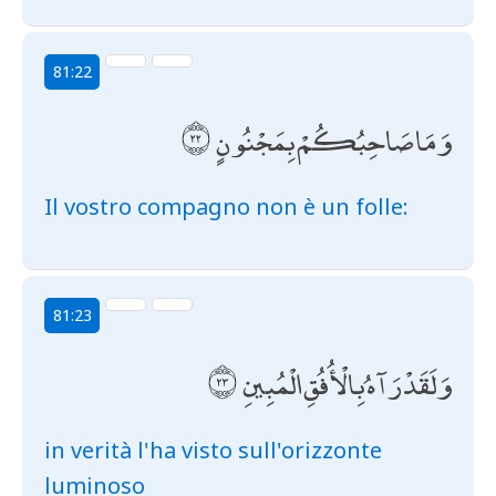
81:22
وَمَا صَاحِبُكُمْ بِمَجْنُونٍ
Il vostro compagno non è un folle:
81:23
وَلَقَدْ رَآهُ بِالْأُفُقِ الْمُبِينِ
in verità l'ha visto sull'orizzonte
luminoso