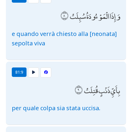
وَإِذَا الْمَوْءُودَةُ سُئِلَتْ
e quando verrà chiesto alla [neonata]
sepolta viva
81:9
بِأَيِّ ذَنْبٍ قُتِلَتْ
per quale colpa sia stata uccisa.