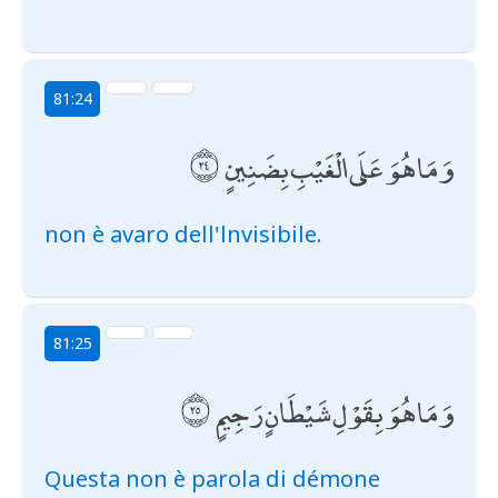
81:24
وَمَا هُوَ عَلَى الْغَيْبِ بِضَنِينٍ
non è avaro dell'lnvisibile.
81:25
وَمَا هُوَ بِقَوْلِ شَيْطَانٍ رَجِيمٍ
Questa non è parola di démone