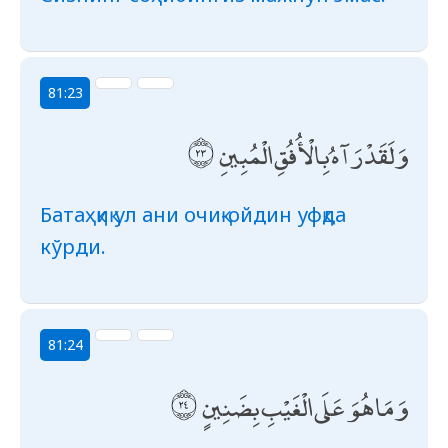
81:23
وَلَقَدْ رَآهُ بِالْأُفُقِ الْمُبِينِ
Батаҳқиқ ул ани очиқ-ойдин уфқда
кўрди.
81:24
وَمَا هُوَ عَلَى الْغَيْبِ بِضَنِينٍ