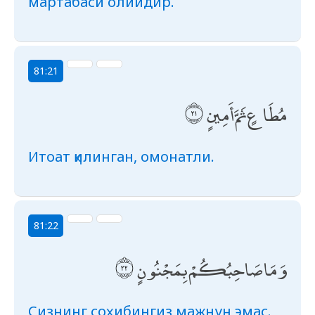
мартабаси олийдир.
81:21
مُطَاعٍ ثَمَّ أَمِينٍ
Итоат қилинган, омонатли.
81:22
وَمَا صَاحِبُكُمْ بِمَجْنُونٍ
Сизнинг соҳибингиз мажнун эмас.