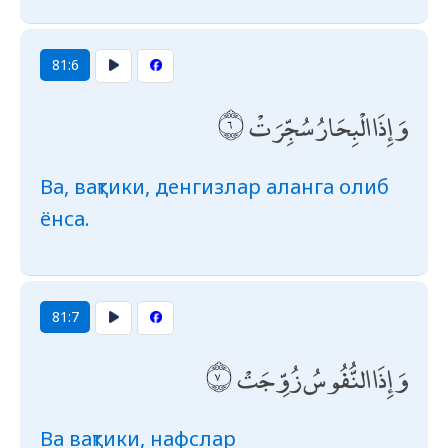
81:6
وَإِذَا الْبِحَارُ سُجِّرَتْ
Ва, вақтики, денгизлар аланга олиб
ёнса.
81:7
وَإِذَا النُّفُوسُ زُوِّجَتْ
Ва вақтики, нафслар