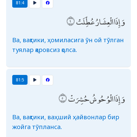
81:4
وَإِذَا الْعِشَارُ عُطِّلَتْ
Ва, вақтики, ҳомиласига ўн ой тўлган
туялар қаровсиз қолса.
81:5
وَإِذَا الْوُحُوشُ حُشِرَتْ
Ва, вақтики, ваҳший ҳайвонлар бир
жойга тўпланса.