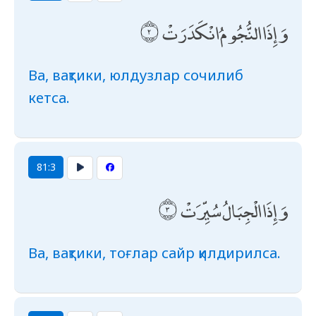
وَإِذَا النُّجُومُ انْكَدَرَتْ
Ва, вақтики, юлдузлар сочилиб
кетса.
81:3
وَإِذَا الْجِبَالُ سُيِّرَتْ
Ва, вақтики, тоғлар сайр қилдирилса.