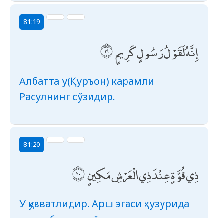
81:19
إِنَّهُ لَقَوْلُ رَسُولٍ كَرِيمٍ
Албатта у(Қуръон) карамли
Расулнинг сўзидир.
81:20
ذِي قُوَّةٍ عِنْدَ ذِي الْعَرْشِ مَكِينٍ
У қувватлидир. Арш эгаси ҳузурида