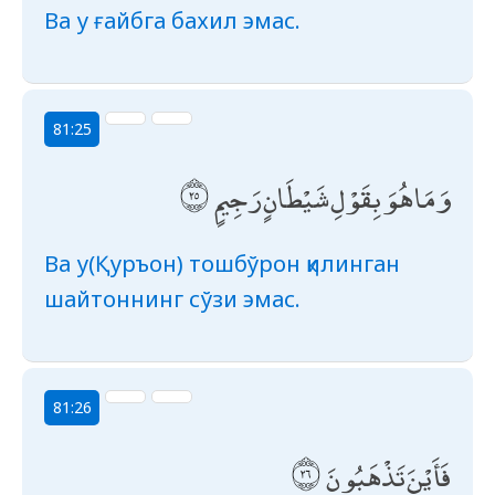
Ва у ғайбга бахил эмас.
81:25
وَمَا هُوَ بِقَوْلِ شَيْطَانٍ رَجِيمٍ
Ва у(Қуръон) тошбўрон қилинган
шайтоннинг сўзи эмас.
81:26
فَأَيْنَ تَذْهَبُونَ