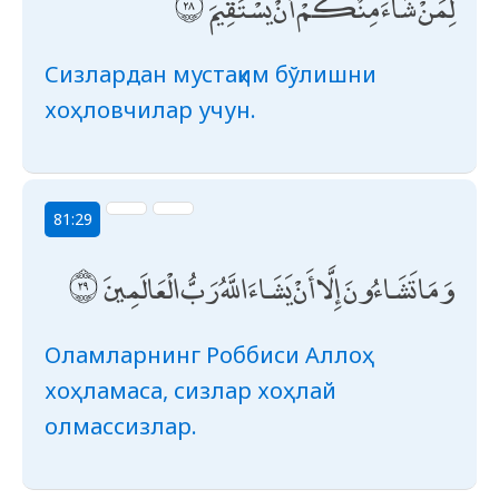
لِمَنْ شَاءَ مِنْكُمْ أَنْ يَسْتَقِيمَ
Сизлардан мустақим бўлишни
хоҳловчилар учун.
81:29
وَمَا تَشَاءُونَ إِلَّا أَنْ يَشَاءَ اللَّهُ رَبُّ الْعَالَمِينَ
Оламларнинг Роббиси Аллоҳ
хоҳламаса, сизлар хоҳлай
олмассизлар.