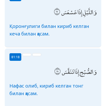
وَاللَّيْلِ إِذَا عَسْعَسَ
Қоронғулиги билан кириб келган
кеча билан қасам.
81:18
وَالصُّبْحِ إِذَا تَنَفَّسَ
Нафас олиб, кириб келган тонг
билан қасам.