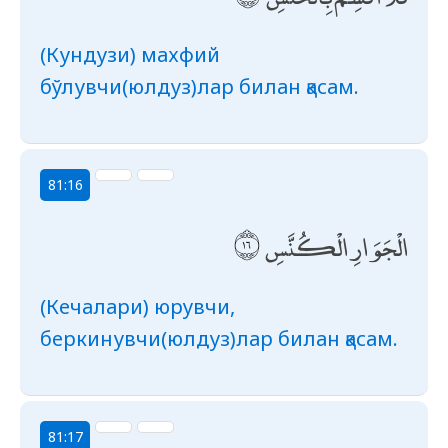
(Кундузи) махфий
бўлувчи(юлдуз)лар билан қасам.
81:16
الْجَوَارِ الْكُنَّسِ
(Кечалари) юрувчи,
беркинувчи(юлдуз)лар билан қасам.
81:17