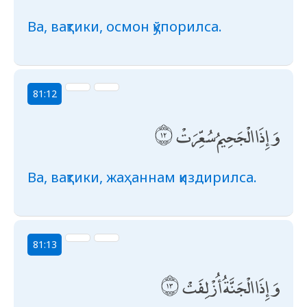
Ва, вақтики, осмон қўпорилса.
81:12
وَإِذَا الْجَحِيمُ سُعِّرَتْ
Ва, вақтики, жаҳаннам қиздирилса.
81:13
وَإِذَا الْجَنَّةُ أُزْلِفَتْ