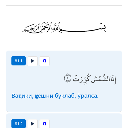
81:1
إِذَا الشَّمْسُ كُوِّرَتْ
Вақтики, қуёшни буклаб, ўралса.
81:2