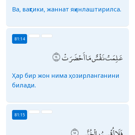
Ва, вақтики, жаннат яқинлаштирилса.
81:14
عَلِمَتْ نَفْسٌ مَا أَحْضَرَتْ
Ҳар бир жон нима ҳозирланганини
билади.
81:15
فَلَا أُقْسِمُ بِالْخُنَّسِ