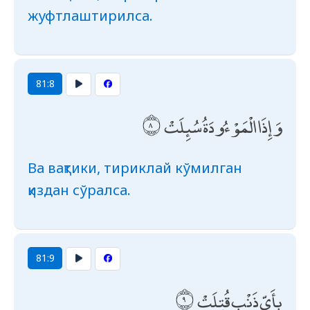
жуфтлаштирилса.
81:8
وَإِذَا الْمَوْءُودَةُ سُئِلَتْ
Ва вақтики, тириклай кўмилган
қиздан сўралса.
81:9
بِأَيِّ ذَنْبٍ قُتِلَتْ