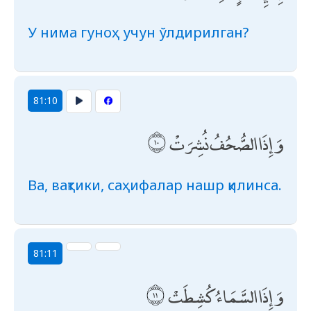
У нима гуноҳ учун ўлдирилган?
81:10
وَإِذَا الصُّحُفُ نُشِرَتْ
Ва, вақтики, саҳифалар нашр қилинса.
81:11
وَإِذَا السَّمَاءُ كُشِطَتْ