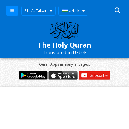
81 - At-Takwir
Uzbek
The Holy Quran
Translated in Uzbek
Quran Apps in many lanuages: