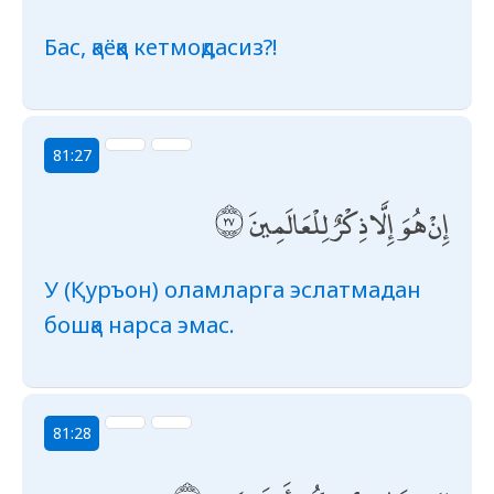
Бас, қаёққа кетмоқдасиз?!
81:27
إِنْ هُوَ إِلَّا ذِكْرٌ لِلْعَالَمِينَ
У (Қуръон) оламларга эслатмадан
бошқа нарса эмас.
81:28