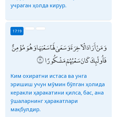
учраган ҳолда кирур.
17:19
وَمَنْ أَرَادَ الْآخِرَةَ وَسَعَىٰ لَهَا سَعْيَهَا وَهُوَ مُؤْمِنٌ
فَأُولَٰئِكَ كَانَ سَعْيُهُمْ مَشْكُورًا
Ким охиратни истаса ва унга
эришиш учун мўмин бўлган ҳолида
керакли ҳаракатини қилса, бас, ана
ўшаларнинг ҳаракатлари
мақбулдир.