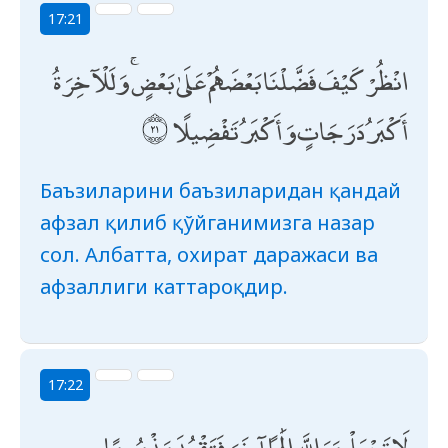
17:21
انْظُرْ كَيْفَ فَضَّلْنَا بَعْضَهُمْ عَلَىٰ بَعْضٍ ۚ وَلَلْآخِرَةُ
أَكْبَرُ دَرَجَاتٍ وَأَكْبَرُ تَفْضِيلًا
Баъзиларини баъзиларидан қандай
афзал қилиб қўйганимизга назар
сол. Албатта, охират даражаси ва
афзаллиги каттароқдир.
17:22
لَا تَجْعَلْ مَعَ اللَّهِ إِلَٰهًا آخَرَ فَتَقْعُدَ مَذْمُومًا