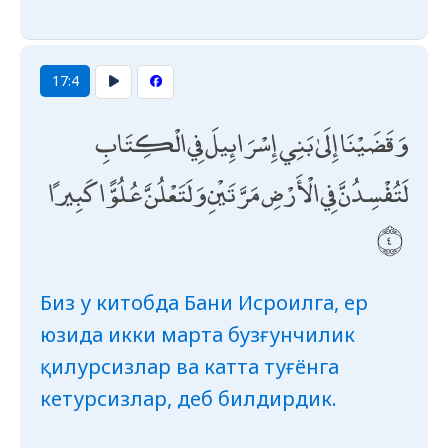
17:4
وَقَضَيْنَا إِلَىٰ بَنِي إِسْرَائِيلَ فِي الْكِتَابِ
لَتُفْسِدُنَّ فِي الْأَرْضِ مَرَّتَيْنِ وَلَتَعْلُنَّ عُلُوًّا كَبِيرًا
Биз у китобда Бани Исроилга, ер
юзида икки марта бузғунчилик
қилурсизлар ва катта туғёнга
кетурсизлар, деб билдирдик.