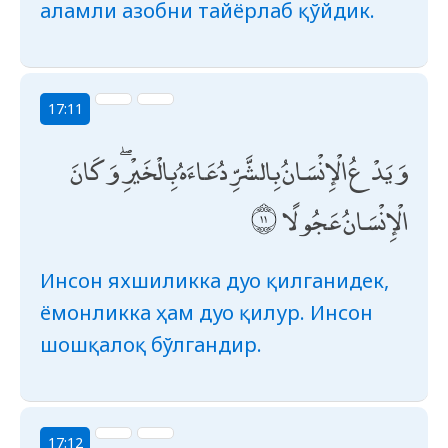
аламли азобни тайёрлаб қўйдик.
17:11
وَيَدْعُ الْإِنْسَانُ بِالشَّرِّ دُعَاءَهُ بِالْخَيْرِ ۖ وَكَانَ
الْإِنْسَانُ عَجُولًا
Инсон яхшиликка дуо қилганидек,
ёмонликка ҳам дуо қилур. Инсон
шошқалоқ бўлгандир.
17:12