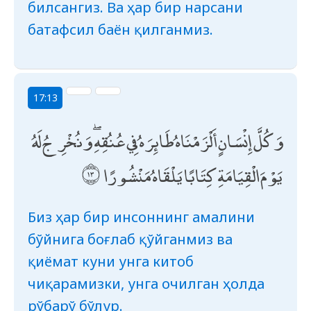
билсангиз. Ва ҳар бир нарсани
батафсил баён қилганмиз.
17:13
وَكُلَّ إِنْسَانٍ أَلْزَمْنَاهُ طَائِرَهُ فِي عُنُقِهِ ۖ وَنُخْرِجُ لَهُ
يَوْمَ الْقِيَامَةِ كِتَابًا يَلْقَاهُ مَنْشُورًا
Биз ҳар бир инсоннинг амалини
бўйнига боғлаб қўйганмиз ва
қиёмат куни унга китоб
чиқарамизки, унга очилган ҳолда
рўбарў бўлур.