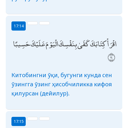
17:14
اقْرَأْ كِتَابَكَ كَفَىٰ بِنَفْسِكَ الْيَوْمَ عَلَيْكَ حَسِيبًا
Китобингни ўқи, бугунги кунда сен
ўзингга ўзинг ҳисобчиликка кифоя
қилурсан (дейилур).
17:15