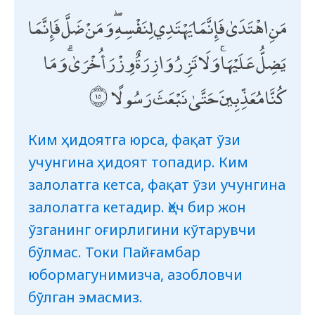
مَنِ اهْتَدَىٰ فَإِنَّمَا يَهْتَدِي لِنَفْسِهِ ۖ وَمَنْ ضَلَّ فَإِنَّمَا
يَضِلُّ عَلَيْهَا ۚ وَلَا تَزِرُ وَازِرَةٌ وِزْرَ أُخْرَىٰ ۗ وَمَا
كُنَّا مُعَذِّبِينَ حَتَّىٰ نَبْعَثَ رَسُولًا
Ким ҳидоятга юрса, фақат ўзи
учунгина ҳидоят топадир. Ким
залолатга кетса, фақат ўзи учунгина
залолатга кетадир. Ҳеч бир жон
ўзганинг оғирлигини кўтарувчи
бўлмас. Токи Пайғамбар
юбормагунимизча, азобловчи
бўлган эмасмиз.