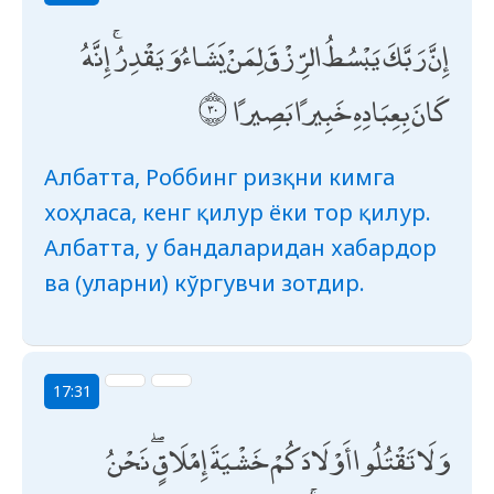
إِنَّ رَبَّكَ يَبْسُطُ الرِّزْقَ لِمَنْ يَشَاءُ وَيَقْدِرُ ۚ إِنَّهُ
كَانَ بِعِبَادِهِ خَبِيرًا بَصِيرًا
Албатта, Роббинг ризқни кимга
хоҳласа, кенг қилур ёки тор қилур.
Албатта, у бандаларидан хабардор
ва (уларни) кўргувчи зотдир.
17:31
وَلَا تَقْتُلُوا أَوْلَادَكُمْ خَشْيَةَ إِمْلَاقٍ ۖ نَحْنُ