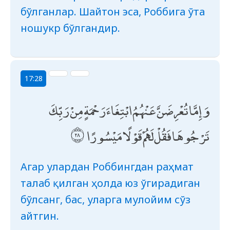
бўлганлар. Шайтон эса, Роббига ўта
ношукр бўлгандир.
17:28
وَإِمَّا تُعْرِضَنَّ عَنْهُمُ ابْتِغَاءَ رَحْمَةٍ مِنْ رَبِّكَ
تَرْجُوهَا فَقُلْ لَهُمْ قَوْلًا مَيْسُورًا
Агар улардан Роббингдан раҳмат
талаб қилган ҳолда юз ўгирадиган
бўлсанг, бас, уларга мулойим сўз
айтгин.