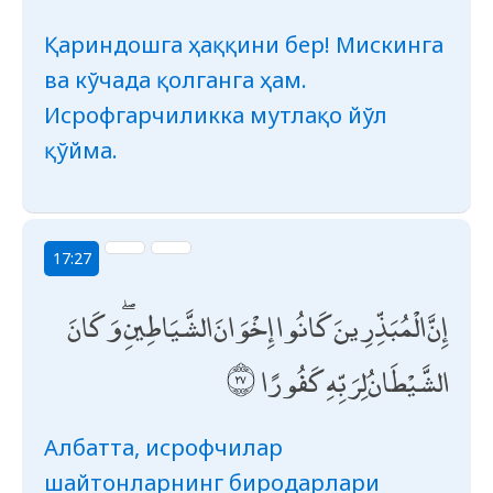
Қариндошга ҳаққини бер! Мискинга
ва кўчада қолганга ҳам.
Исрофгарчиликка мутлақо йўл
қўйма.
17:27
إِنَّ الْمُبَذِّرِينَ كَانُوا إِخْوَانَ الشَّيَاطِينِ ۖ وَكَانَ
الشَّيْطَانُ لِرَبِّهِ كَفُورًا
Албатта, исрофчилар
шайтонларнинг биродарлари