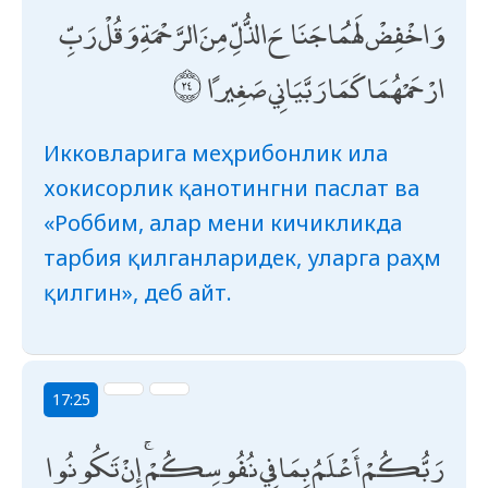
وَاخْفِضْ لَهُمَا جَنَاحَ الذُّلِّ مِنَ الرَّحْمَةِ وَقُلْ رَبِّ
ارْحَمْهُمَا كَمَا رَبَّيَانِي صَغِيرًا
Икковларига меҳрибонлик ила
хокисорлик қанотингни паслат ва
«Роббим, алар мени кичикликда
тарбия қилганларидек, уларга раҳм
қилгин», деб айт.
17:25
رَبُّكُمْ أَعْلَمُ بِمَا فِي نُفُوسِكُمْ ۚ إِنْ تَكُونُوا