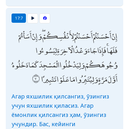
17:7
إِنْ أَحْسَنْتُمْ أَحْسَنْتُمْ لِأَنْفُسِكُمْ ۖ وَإِنْ أَسَأْتُمْ
فَلَهَا ۚ فَإِذَا جَاءَ وَعْدُ الْآخِرَةِ لِيَسُوءُوا
وُجُوهَكُمْ وَلِيَدْخُلُوا الْمَسْجِدَ كَمَا دَخَلُوهُ
أَوَّلَ مَرَّةٍ وَلِيُتَبِّرُوا مَا عَلَوْا تَتْبِيرًا
Агар яхшилик қилсангиз, ўзингиз
учун яхшилик қиласиз. Агар
ёмонлик қилсангиз ҳам, ўзингиз
учундир. Бас, кейинги