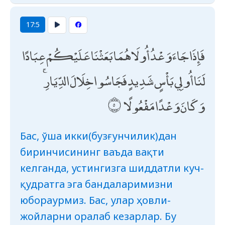
17:5
فَإِذَا جَاءَ وَعْدُ أُولَاهُمَا بَعَثْنَا عَلَيْكُمْ عِبَادًا
لَنَا أُولِي بَأْسٍ شَدِيدٍ فَجَاسُوا خِلَالَ الدِّيَارِ ۚ
وَكَانَ وَعْدًا مَفْعُولًا
Бас, ўша икки(бузғунчилик)дан
биринчисининг ваъда вақти
келганда, устингизга шиддатли куч-
қудратга эга бандаларимизни
юбораурмиз. Бас, улар ҳовли-
жойларни оралаб кезарлар. Бу