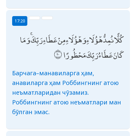
17:20
كُلًّا نُمِدُّ هَٰؤُلَاءِ وَهَٰؤُلَاءِ مِنْ عَطَاءِ رَبِّكَ ۚ وَمَا
كَانَ عَطَاءُ رَبِّكَ مَحْظُورًا
Барчага–манавиларга ҳам,
анавиларга ҳам Роббингнинг атою
неъматларидан чўзамиз.
Роббингнинг атою неъматлари ман
бўлган эмас.