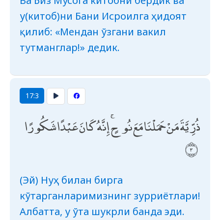
Ва Биз Мусога китобни бердик ва
у(китоб)ни Бани Исроилга ҳидоят
қилиб: «Мендан ўзгани вакил
тутманглар!» дедик.
17:3
ذُرِّيَّةَ مَنْ حَمَلْنَا مَعَ نُوحٍ ۚ إِنَّهُ كَانَ عَبْدًا شَكُورًا
(Эй) Нуҳ билан бирга
кўтарганларимизнинг зурриётлари!
Албатта, у ўта шукрли банда эди.