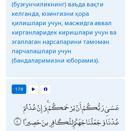
(бузғунчиликнинг) ваъда вақти
келганда, юзингизни қора
қилишлари учун, масжидга аввал
кирганларидек киришлари учун ва
эгаллаган нарсаларини тамоман
парчалашлари учун
(бандаларимизни юборамиз).
17:8
عَسَىٰ رَبُّكُمْ أَنْ يَرْحَمَكُمْ ۚ وَإِنْ عُدْتُمْ
عُدْنَا ۘ وَجَعَلْنَا جَهَنَّمَ لِلْكَافِرِينَ حَصِيرًا