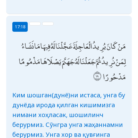
17:18
مَنْ كَانَ يُرِيدُ الْعَاجِلَةَ عَجَّلْنَا لَهُ فِيهَا مَا نَشَاءُ
لِمَنْ نُرِيدُ ثُمَّ جَعَلْنَا لَهُ جَهَنَّمَ يَصْلَاهَا مَذْمُومًا
مَدْحُورًا
Ким шошган(дунё)ни истаса, унга бу
дунёда ирода қилган кишимизга
нимани хоҳласак, шошилинч
берурмиз. Сўнгра унга жаҳаннамни
берурмиз. Унга хор ва қувғинга