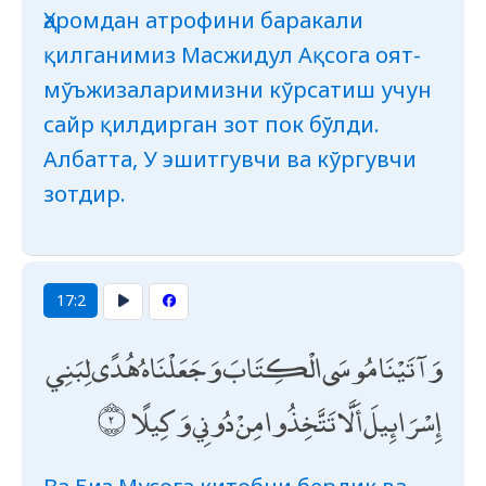
Ҳаромдан атрофини баракали
қилганимиз Масжидул Ақсога оят-
мўъжизаларимизни кўрсатиш учун
сайр қилдирган зот пок бўлди.
Албатта, У эшитгувчи ва кўргувчи
зотдир.
17:2
وَآتَيْنَا مُوسَى الْكِتَابَ وَجَعَلْنَاهُ هُدًى لِبَنِي
إِسْرَائِيلَ أَلَّا تَتَّخِذُوا مِنْ دُونِي وَكِيلًا