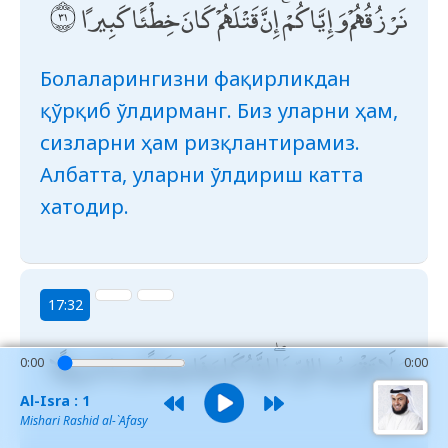
نَرْزُقُهُمْ وَإِيَّاكُمْ ۚ إِنَّ قَتْلَهُمْ كَانَ خِطْئًا كَبِيرًا
Болаларингизни фақирликдан
қўрқиб ўлдирманг. Биз уларни ҳам,
сизларни ҳам ризқлантирамиз.
Албатта, уларни ўлдириш катта
хатодир.
17:32
وَلَا تَقْرَبُوا الزِّنَا ۖ إِنَّهُ كَانَ فَاحِشَةً وَسَاءَ سَبِيلًا
0:00
0:00
Al-Isra : 1
Mishari Rashid al-`Afasy