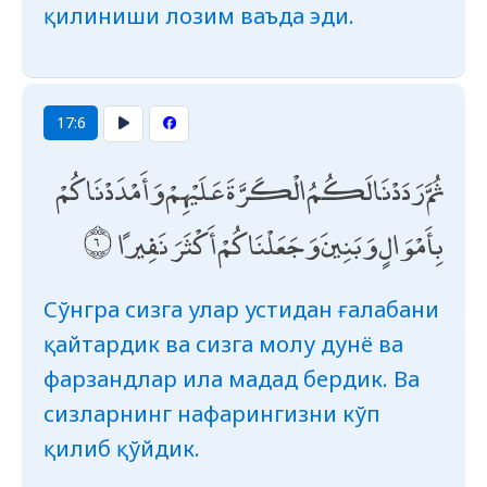
қилиниши лозим ваъда эди.
17:6
ثُمَّ رَدَدْنَا لَكُمُ الْكَرَّةَ عَلَيْهِمْ وَأَمْدَدْنَاكُمْ
بِأَمْوَالٍ وَبَنِينَ وَجَعَلْنَاكُمْ أَكْثَرَ نَفِيرًا
Сўнгра сизга улар устидан ғалабани
қайтардик ва сизга молу дунё ва
фарзандлар ила мадад бердик. Ва
сизларнинг нафарингизни кўп
қилиб қўйдик.