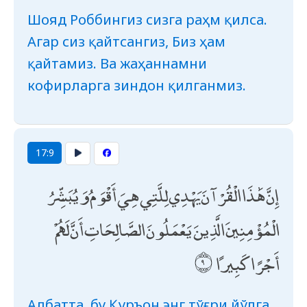
Шояд Роббингиз сизга раҳм қилса.
Агар сиз қайтсангиз, Биз ҳам
қайтамиз. Ва жаҳаннамни
кофирларга зиндон қилганмиз.
17:9
إِنَّ هَٰذَا الْقُرْآنَ يَهْدِي لِلَّتِي هِيَ أَقْوَمُ وَيُبَشِّرُ
الْمُؤْمِنِينَ الَّذِينَ يَعْمَلُونَ الصَّالِحَاتِ أَنَّ لَهُمْ
أَجْرًا كَبِيرًا
Албатта, бу Қуръон энг тўғри йўлга