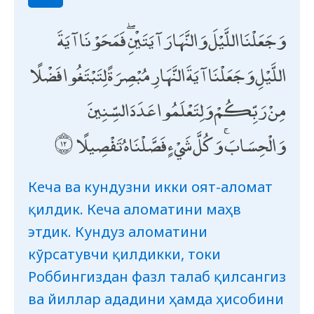
وَجَعَلْنَا اللَّيْلَ وَالنَّهَارَ آيَتَيْنِ ۖ فَمَحَوْنَا آيَةَ
اللَّيْلِ وَجَعَلْنَا آيَةَ النَّهَارِ مُبْصِرَةً لِتَبْتَغُوا فَضْلًا
مِنْ رَبِّكُمْ وَلِتَعْلَمُوا عَدَدَ السِّنِينَ
وَالْحِسَابَ ۚ وَكُلَّ شَيْءٍ فَصَّلْنَاهُ تَفْصِيلًا
Кеча ва кундузни икки оят-аломат
қилдик. Кеча аломатини маҳв
этдик. Кундуз аломатини
кўрсатувчи қилдикки, токи
Роббингиздан фазл талаб қилсангиз
ва йиллар ададини ҳамда ҳисобини