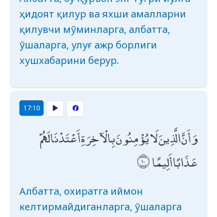
ҳидоят қилур ва яхши амалларни
қилувчи мўминларга, албатта,
ўшаларга, улуғ ажр борлиги
хушхабарини берур.
17:10
وَأَنَّ الَّذِينَ لَا يُؤْمِنُونَ بِالْآخِرَةِ أَعْتَدْنَا لَهُمْ
عَذَابًا أَلِيمًا
Албатта, охиратга иймон
келтирмайдиганларга, ўшаларга