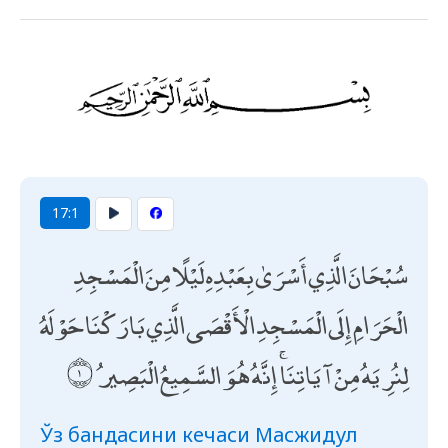
17:1
سُبْحَانَ الَّذِي أَسْرَىٰ بِعَبْدِهِ لَيْلًا مِنَ الْمَسْجِدِ
الْحَرَامِ إِلَى الْمَسْجِدِ الْأَقْصَى الَّذِي بَارَكْنَا حَوْلَهُ
لِنُرِيَهُ مِنْ آيَاتِنَا ۚ إِنَّهُ هُوَ السَّمِيعُ الْبَصِيرُ
Ўз бандасини кечаси Масжидул