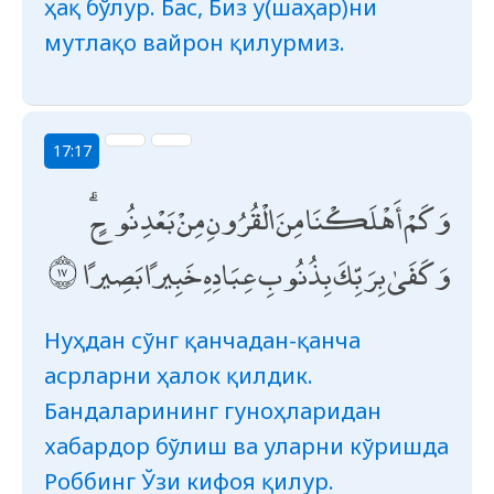
ҳақ бўлур. Бас, Биз у(шаҳар)ни
мутлақо вайрон қилурмиз.
17:17
وَكَمْ أَهْلَكْنَا مِنَ الْقُرُونِ مِنْ بَعْدِ نُوحٍ ۗ
وَكَفَىٰ بِرَبِّكَ بِذُنُوبِ عِبَادِهِ خَبِيرًا بَصِيرًا
Нуҳдан сўнг қанчадан-қанча
асрларни ҳалок қилдик.
Бандаларининг гуноҳларидан
хабардор бўлиш ва уларни кўришда
Роббинг Ўзи кифоя қилур.