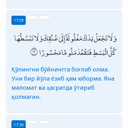
17:29
وَلَا تَجْعَلْ يَدَكَ مَغْلُولَةً إِلَىٰ عُنُقِكَ وَلَا تَبْسُطْهَا
كُلَّ الْبَسْطِ فَتَقْعُدَ مَلُومًا مَحْسُورًا
Қўлингни бўйнингга боғлаб олма.
Уни бир йўла ёзиб ҳам юборма. Яна
маломат ва ҳасратда ўтириб
қолмагин.
17:30