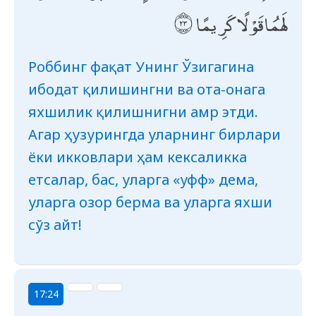
لَهُمَا قَوْلًا كَرِيمًا
Роббинг фақат Унинг Ўзигагина
ибодат қилишингни ва ота-онага
яхшилик қилишнигни амр этди.
Агар ҳузурингда уларнинг бирлари
ёки икковлари ҳам кексаликка
етсалар, бас, уларга «уфф» дема,
уларга озор берма ва уларга яхши
сўз айт!
17:24