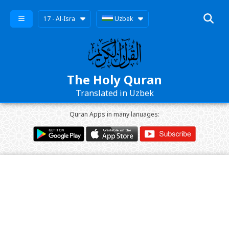
17 - Al-Isra
Uzbek
The Holy Quran
Translated in Uzbek
Quran Apps in many lanuages: