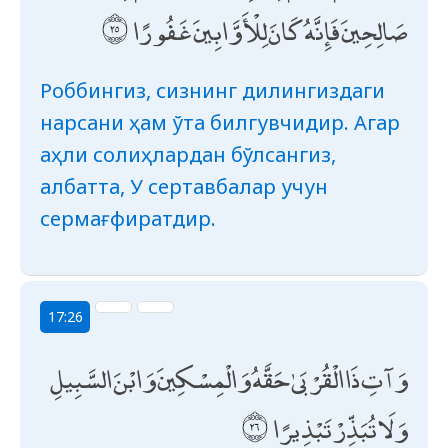
صَالِحِينَ فَإِنَّهُ كَانَ لِلْأَوَّابِينَ غَفُورًا
Роббингиз, сизнинг дилингиздаги
нарсани ҳам ўта билгувчидир. Агар
аҳли солиҳлардан бўлсангиз,
албатта, У сертавбалар учун
сермағфиратдир.
17:26
وَآتِ ذَا الْقُرْبَىٰ حَقَّهُ وَالْمِسْكِينَ وَابْنَ السَّبِيلِ
وَلَا تُبَذِّرْ تَبْذِيرًا