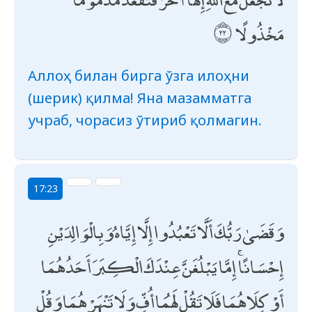
مَخْذُولًا
Аллоҳ билан бирга ўзга илоҳни
(шерик) қилма! Яна мазамматга
учраб, чорасиз ўтириб қолмагин.
17:23
وَقَضَىٰ رَبُّكَ أَلَّا تَعْبُدُوا إِلَّا إِيَّاهُ وَبِالْوَالِدَيْنِ
إِحْسَانًا ۚ إِمَّا يَبْلُغَنَّ عِنْدَكَ الْكِبَرَ أَحَدُهُمَا
أَوْ كِلَاهُمَا فَلَا تَقُلْ لَهُمَا أُفٍّ وَلَا تَنْهَرْهُمَا وَقُلْ