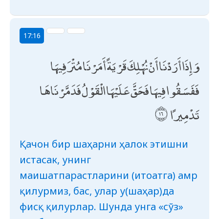
17:16
وَإِذَا أَرَدْنَا أَنْ نُهْلِكَ قَرْيَةً أَمَرْنَا مُتْرَفِيهَا
فَفَسَقُوا فِيهَا فَحَقَّ عَلَيْهَا الْقَوْلُ فَدَمَّرْنَاهَا
تَدْمِيرًا
Қачон бир шаҳарни ҳалок этишни
истасак, унинг
маишатпарастларини (итоатга) амр
қилурмиз, бас, улар у(шаҳар)да
фисқ қилурлар. Шунда унга «сўз»