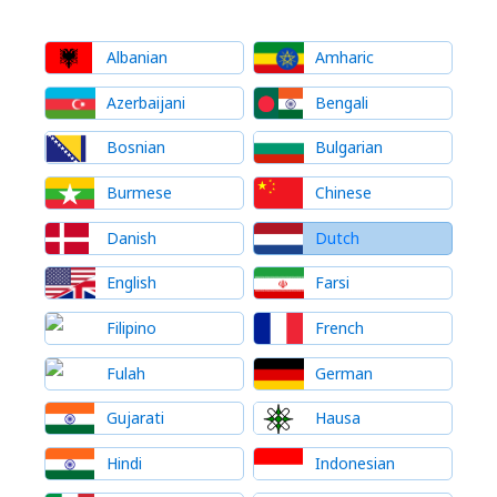
Albanian
Amharic
Azerbaijani
Bengali
Bosnian
Bulgarian
Burmese
Chinese
Danish
Dutch
English
Farsi
Filipino
French
Fulah
German
Gujarati
Hausa
Hindi
Indonesian