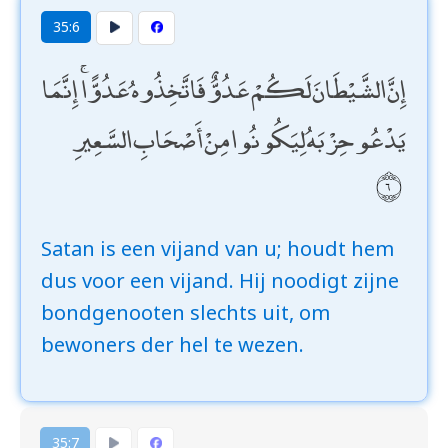
35:6
إِنَّ الشَّيْطَانَ لَكُمْ عَدُوٌّ فَاتَّخِذُوهُ عَدُوًّا ۚ إِنَّمَا
يَدْعُو حِزْبَهُ لِيَكُونُوا مِنْ أَصْحَابِ السَّعِيرِ
Satan is een vijand van u; houdt hem
dus voor een vijand. Hij noodigt zijne
bondgenooten slechts uit, om
bewoners der hel te wezen.
35:7