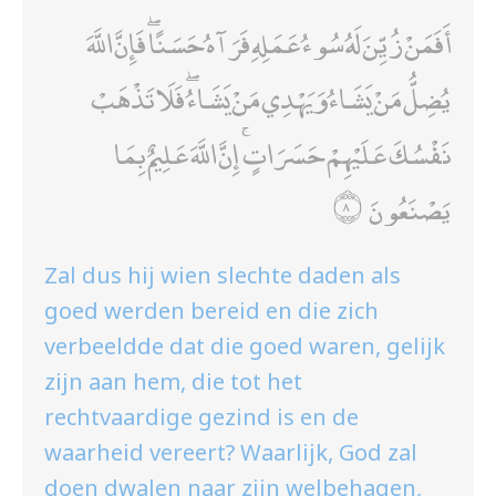
أَفَمَنْ زُيِّنَ لَهُ سُوءُ عَمَلِهِ فَرَآهُ حَسَنًا ۖ فَإِنَّ اللَّهَ
يُضِلُّ مَنْ يَشَاءُ وَيَهْدِي مَنْ يَشَاءُ ۖ فَلَا تَذْهَبْ
نَفْسُكَ عَلَيْهِمْ حَسَرَاتٍ ۚ إِنَّ اللَّهَ عَلِيمٌ بِمَا
يَصْنَعُونَ
Zal dus hij wien slechte daden als
goed werden bereid en die zich
verbeeldde dat die goed waren, gelijk
zijn aan hem, die tot het
rechtvaardige gezind is en de
waarheid vereert? Waarlijk, God zal
doen dwalen naar zijn welbehagen,