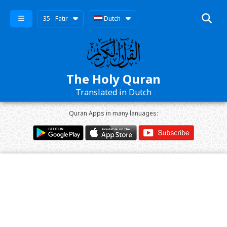
35 - Fatir
Dutch
The Holy Quran
Translated in Dutch
Quran Apps in many lanuages: