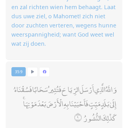
en zal richten wien hem behaagt. Laat
dus uwe ziel, o Mahomet! zich niet
door zuchten verteren, wegens hunne
weerspannigheid; want God weet wel
wat zij doen.
35:9
وَاللَّهُ الَّذِي أَرْسَلَ الرِّيَاحَ فَتُثِيرُ سَحَابًا فَسُقْنَاهُ
إِلَىٰ بَلَدٍ مَيِّتٍ فَأَحْيَيْنَا بِهِ الْأَرْضَ بَعْدَ مَوْتِهَا ۚ
كَذَٰلِكَ النُّشُورُ