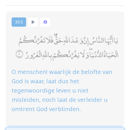
35:5
يَا أَيُّهَا النَّاسُ إِنَّ وَعْدَ اللَّهِ حَقٌّ ۖ فَلَا تَغُرَّنَّكُمُ
الْحَيَاةُ الدُّنْيَا ۖ وَلَا يَغُرَّنَّكُمْ بِاللَّهِ الْغَرُورُ
O menschen! waarlijk de belofte van
God is waar, laat dus het
tegenwoordige leven u niet
misleiden, noch laat de verleider u
omtrent God verblinden.