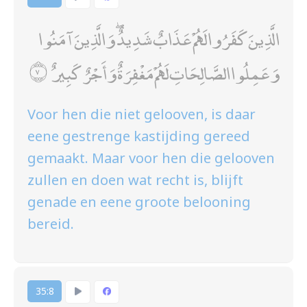
الَّذِينَ كَفَرُوا لَهُمْ عَذَابٌ شَدِيدٌ ۖ وَالَّذِينَ آمَنُوا
وَعَمِلُوا الصَّالِحَاتِ لَهُمْ مَغْفِرَةٌ وَأَجْرٌ كَبِيرٌ
Voor hen die niet gelooven, is daar
eene gestrenge kastijding gereed
gemaakt. Maar voor hen die gelooven
zullen en doen wat recht is, blijft
genade en eene groote belooning
bereid.
35:8