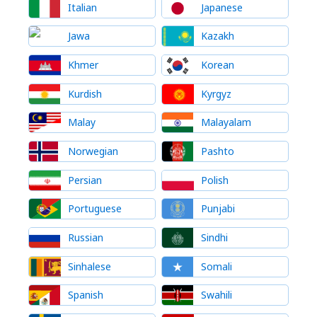
Italian
Japanese
Jawa
Kazakh
Khmer
Korean
Kurdish
Kyrgyz
Malay
Malayalam
Norwegian
Pashto
Persian
Polish
Portuguese
Punjabi
Russian
Sindhi
Sinhalese
Somali
Spanish
Swahili