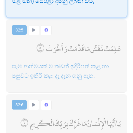
මළ මිනී) පෙරළා දමනු ලබන විට,
82:5
عَلِمَتْ نَفْسٌ مَا قَدَّمَتْ وَأَخَّرَتْ
සෑම ආත්මයක් ම තමන් ඉදිරිපත් කළ හා
පසුවට ඉතිරි කළ දෑ දැන ගනු ඇත.
82:6
يَا أَيُّهَا الْإِنْسَانُ مَا غَرَّكَ بِرَبِّكَ الْكَرِيمِ