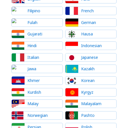
Filipino
French
Fulah
German
Gujarati
Hausa
Hindi
Indonesian
Italian
Japanese
Jawa
Kazakh
Khmer
Korean
Kurdish
Kyrgyz
Malay
Malayalam
Norwegian
Pashto
Persian
Polish