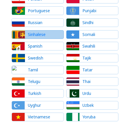
Portuguese
Punjabi
Russian
Sindhi
Sinhalese
Somali
Spanish
Swahili
Swedish
Tajik
Tamil
Tatar
Telugu
Thai
Turkish
Urdu
Uyghur
Uzbek
Vietnamese
Yoruba