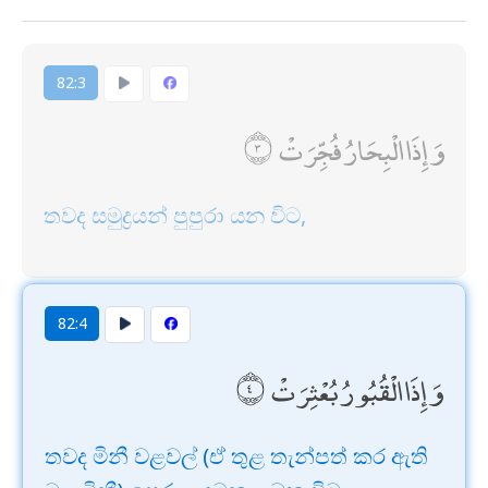
82:3
وَإِذَا الْبِحَارُ فُجِّرَتْ
තවද සමුද්‍රයන් පුපුරා යන විට,
82:4
وَإِذَا الْقُبُورُ بُعْثِرَتْ
තවද මිනී වළවල් (ඒ තුළ තැන්පත් කර ඇති