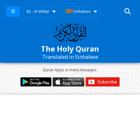
82 - Al-Infitar
Sinhalese
The Holy Quran
Translated in Sinhalese
Quran Apps in many lanuages: