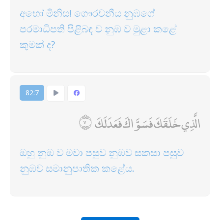
අහෝ මිනිස! ගෞරවනීය නුඹගේ
පරමාධිපති පිළිබඳ ව නුඹ ව මුළා කළේ
කුමක් ද?
82:7
الَّذِي خَلَقَكَ فَسَوَّاكَ فَعَدَلَكَ
ඔහු නුඹ ව මවා පසුව නුඹව සකසා පසුව
නුඹව සමානුපාතික කළේය.