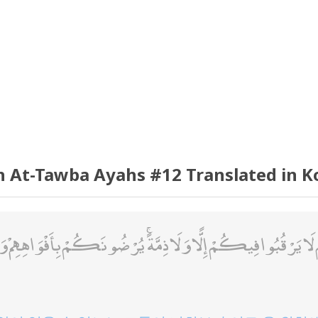
h At-Tawba Ayahs #12 Translated in K
َرْقُبُوا فِيكُمْ إِلًّا وَلَا ذِمَّةً ۚ يُرْضُونَكُمْ بِأَفْوَاهِهِمْ وَتَأْ