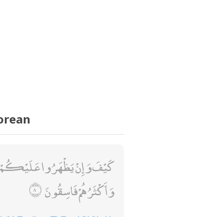
orean
كَيْفَ وَإِنْ يَظْهَرُوا عَلَيْكُمْ لَا ي
وَأَكْثَرُهُمْ فَاسِقُونَ