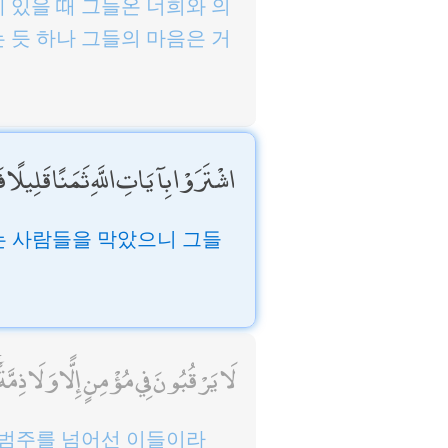
 있을 때 그들온 너희와 의
 듯 하나 그들의 마음은 거
اشْتَرَوْا بِآيَاتِ اللَّهِ ثَمَنًا قَلِيلًا 
는 사람들을 막았으니 그들
لَا يَرْقُبُونَ فِي مُؤْمِنٍ إِلًّا وَلَا ذِمَّة
 범주를 넘어선 이들이라