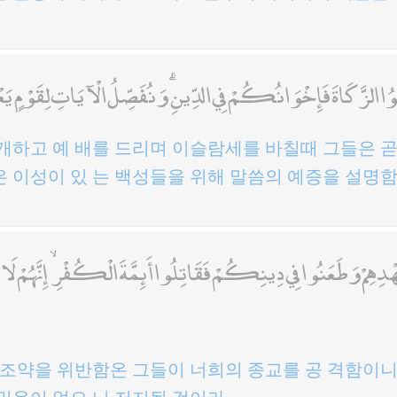
َوُا الزَّكَاةَ فَإِخْوَانُكُمْ فِي الدِّينِ ۗ وَنُفَصِّلُ الْآيَاتِ لِقَوْمٍ يَ
개하고 예 배를 드리며 이슬람세를 바칠때 그들은 곧
 이성이 있 는 백성들을 위해 말씀의 예증을 설명
دِهِمْ وَطَعَنُوا فِي دِينِكُمْ فَقَاتِلُوا أَئِمَّةَ الْكُفْرِ ۙ إِنَّهُمْ لَا أَيْمَا
 조약을 위반함온 그들이 너희의 종교를 공 격함이