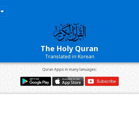
The Holy Quran
Translated in Korean
Quran Apps in many lanuages: