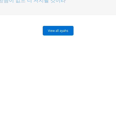
믿음이 없으 니 저지될 것이라
View all ayahs