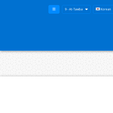
9 - At-Tawba
Korean