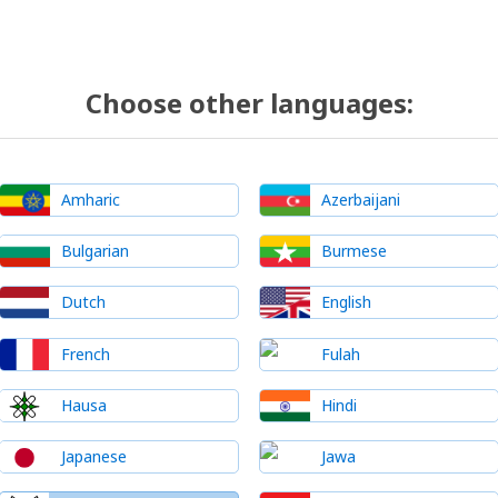
Choose other languages:
Amharic
Azerbaijani
Bulgarian
Burmese
Dutch
English
French
Fulah
Hausa
Hindi
Japanese
Jawa