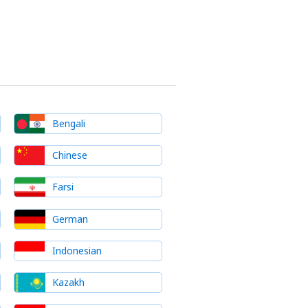
Bengali
Chinese
Farsi
German
Indonesian
Kazakh