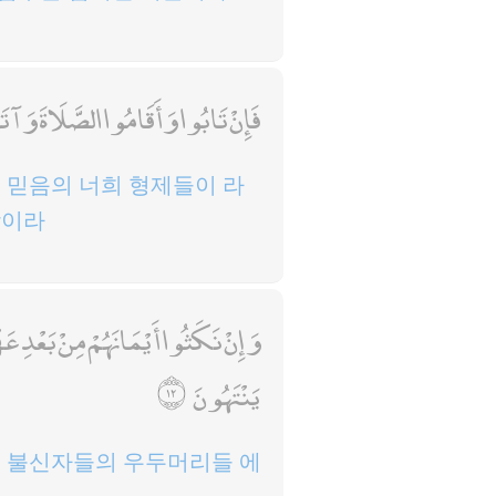
فَإِنْ تَابُوا وَأَقَامُوا الصَّلَاةَ وَآت
 믿음의 너희 형제들이 라
함이라
وَإِنْ نَكَثُوا أَيْمَانَهُمْ مِنْ بَعْدِ عَهْ
يَنْتَهُونَ
니 불신자들의 우두머리들 에