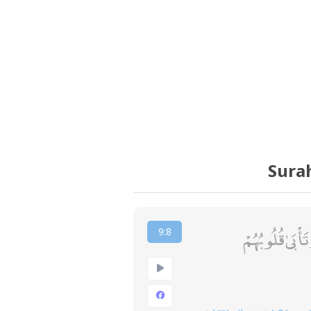
Sura
بَىٰ قُلُوبُهُمْ
9:8