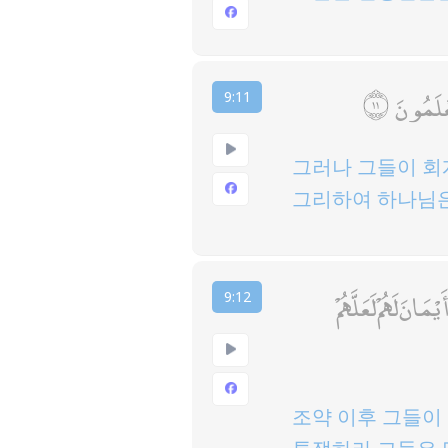
عْلَمُونَ
9:11
그러나 그들이 회
그리하여 하나님은
نَ لَهُمْ لَعَلَّهُمْ
9:12
조약 이후 그들이