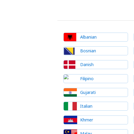
Albanian
Bosnian
Danish
Filipino
Gujarati
Italian
Khmer
Malay