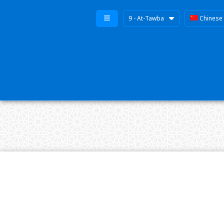
9 - At-Tawba
Chinese