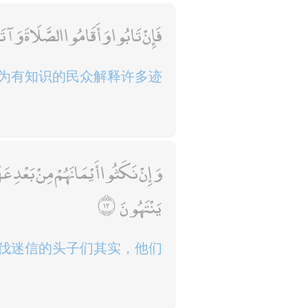
فَإِنْ تَابُوا وَأَقَامُوا الصَّلَاةَ وَآت
为有知识的民众解释许多迹
وَإِنْ نَكَثُوا أَيْمَانَهُمْ مِنْ بَعْدِ عَهْ
يَنْتَهُونَ
伐迷信的头子们其实，他们