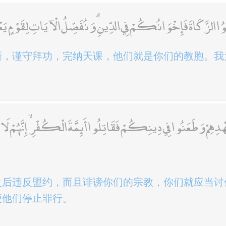
َوُا الزَّكَاةَ فَإِخْوَانُكُمْ فِي الدِّينِ ۗ وَنُفَصِّلُ الْآيَاتِ لِقَوْمٍ يَ
新，谨守拜功，完纳天课，他们就是你们的教胞。我
دِهِمْ وَطَعَنُوا فِي دِينِكُمْ فَقَاتِلُوا أَئِمَّةَ الْكُفْرِ ۙ إِنَّهُمْ لَا أَيْمَا
之后违反盟约，而且诽谤你们的宗教，你们就应当讨
便他们停止罪行。