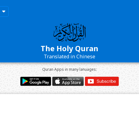
The Holy Quran
Translated in Chinese
Quran Apps in many lanuages: