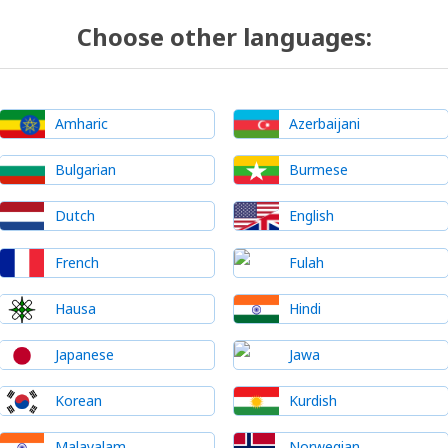
Choose other languages:
Amharic
Azerbaijani
Bulgarian
Burmese
Dutch
English
French
Fulah
Hausa
Hindi
Japanese
Jawa
Korean
Kurdish
Malayalam
Norwegian