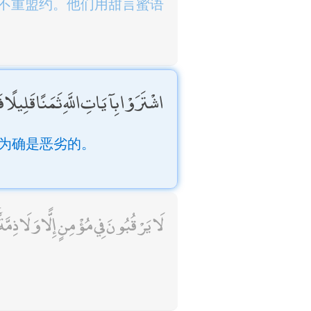
不重盟约。他们用甜言蜜语
اشْتَرَوْا بِآيَاتِ اللَّهِ ثَمَنًا قَلِيلًا 
为确是恶劣的。
لَا يَرْقُبُونَ فِي مُؤْمِنٍ إِلًّا وَلَا ذِمَّة