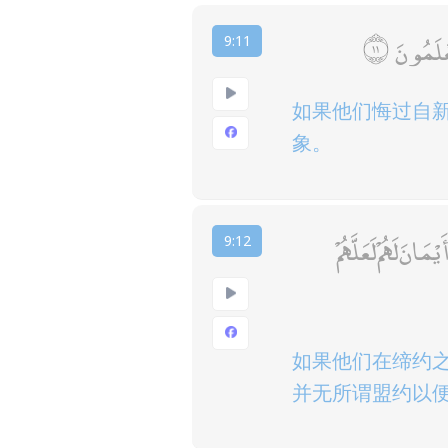
عْلَمُونَ
9:11
如果他们悔过自
象。
نَ لَهُمْ لَعَلَّهُمْ
9:12
如果他们在缔约
并无所谓盟约以