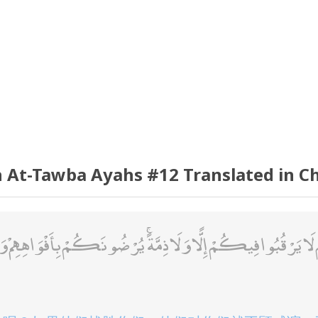
 At-Tawba Ayahs #12 Translated in C
َرْقُبُوا فِيكُمْ إِلًّا وَلَا ذِمَّةً ۚ يُرْضُونَكُمْ بِأَفْوَاهِهِمْ وَتَأْ