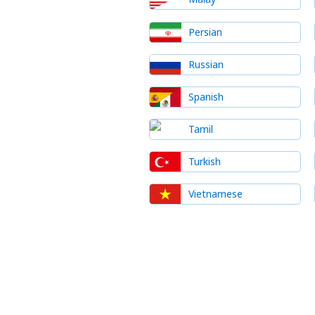
Persian
Russian
Spanish
Tamil
Turkish
Vietnamese