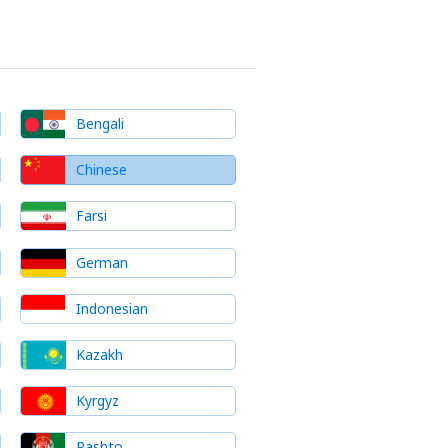
Bengali
Chinese
Farsi
German
Indonesian
Kazakh
Kyrgyz
Pashto