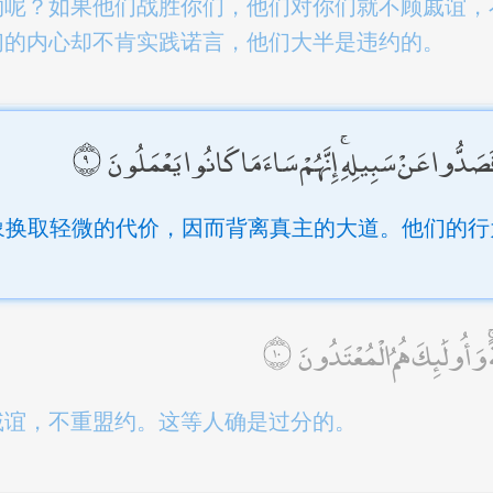
约呢？如果他们战胜你们，他们对你们就不顾戚谊，
们的内心却不肯实践诺言，他们大半是违约的。
فَصَدُّوا عَنْ سَبِيلِهِ ۚ إِنَّهُمْ سَاءَ مَا كَانُوا يَعْمَلُونَ
象换取轻微的代价，因而背离真主的大道。他们的行
ً ۚ وَأُولَٰئِكَ هُمُ الْمُعْتَدُونَ
戚谊，不重盟约。这等人确是过分的。