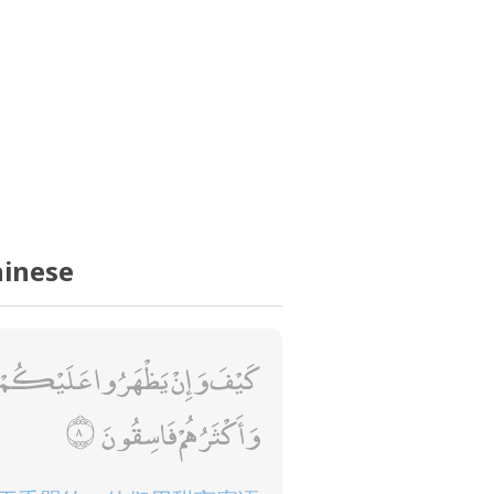
hinese
كَيْفَ وَإِنْ يَظْهَرُوا عَلَيْكُمْ لَا ي
وَأَكْثَرُهُمْ فَاسِقُونَ