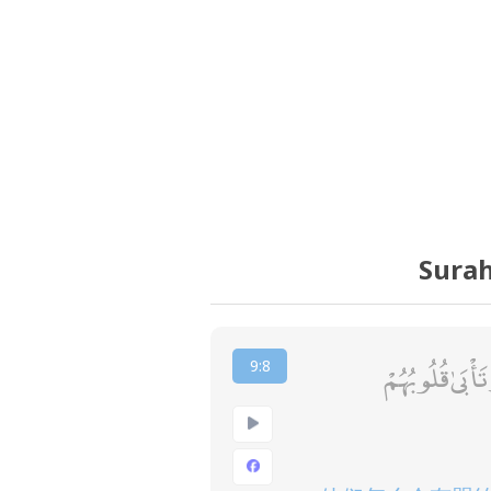
Surah
بَىٰ قُلُوبُهُمْ
9:8